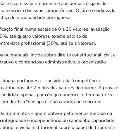
 face à comissão timorense e aos demais órgãos de
 o exercício das suas competências. O júri é coadjuvado,
ustiça de nacionalidade portuguesa.
cação final numa escala de 0 a 20 valores: avaliação
20%, até quatro valores), exame escrito de
trevista profissional (30%, até seis valores).
ou manuais, incide sobre direito constitucional, civil e
strativo e contencioso administrativo, e organização
a língua portuguesa – considerada “competência
ão atribuídos até 2,5 dos dez valores do exame. A prova é
 candidato apenas por código numérico, e tem natureza
 em dez fica “não apto” e não avança no concurso.
 de 30 minutos – quem obtiver pelo menos metade da
a integridade e independência do candidato, capacidade
brio, e visão institucional sobre o papel do tribunal a