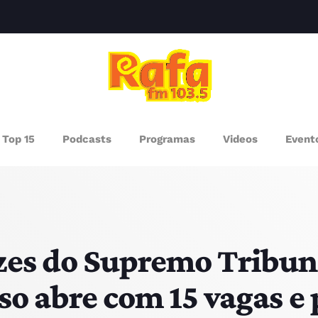
clos
AGAZINE
Top 15
Podcasts
Programas
Videos
Event
ROGRAMAS
UEM SOMOS
PISODES
zes do Supremo Tribuna
o abre com 15 vagas e 
RÓXIMOS PROGRAMAS