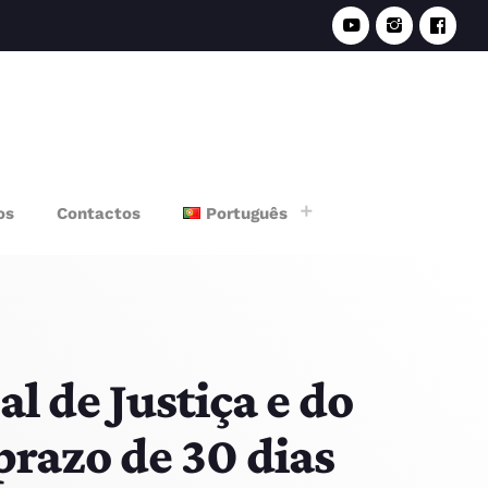
e
os
Contactos
Português
l de Justiça e do
prazo de 30 dias