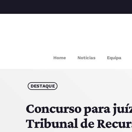
M
Home
Notícias
Equipa
P
Q
DESTAQUE
E
Concurso para juí
Tribunal de Recurs
P