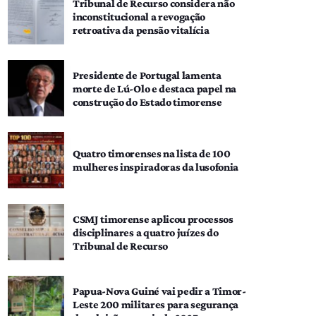
Tribunal de Recurso considera não
inconstitucional a revogação
retroativa da pensão vitalícia
Presidente de Portugal lamenta
morte de Lú-Olo e destaca papel na
construção do Estado timorense
Quatro timorenses na lista de 100
mulheres inspiradoras da lusofonia
CSMJ timorense aplicou processos
disciplinares a quatro juízes do
Tribunal de Recurso
Papua-Nova Guiné vai pedir a Timor-
Leste 200 militares para segurança