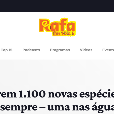
clos
AGAZINE
Top 15
Podcasts
Programas
Videos
Event
ROGRAMAS
UEM SOMOS
PISODES
rem 1.100 novas espéc
 sempre – uma nas águ
RÓXIMOS PROGRAMAS