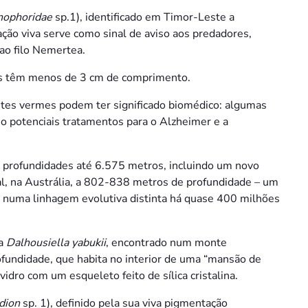
nophoridae
sp.1), identificado em Timor-Leste a
ção viva serve como sinal de aviso aos predadores,
ao filo Nemertea.
es têm menos de 3 cm de comprimento.
tes vermes podem ter significado biomédico: algumas
mo potenciais tratamentos para o Alzheimer e a
 profundidades até 6.575 metros, incluindo um novo
al, na Austrália, a 802-838 metros de profundidade – um
iu numa linhagem evolutiva distinta há quase 400 milhões
ta
Dalhousiella yabukii
, encontrado num monte
fundidade, que habita no interior de uma “mansão de
idro com um esqueleto feito de sílica cristalina.
dion
sp. 1), definido pela sua viva pigmentação