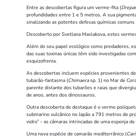
Entre as descobertas figura um verme-fita (
Drepa
profundidades entre 1 e 5 metros. A sua pigmenta
sinalizando as potentes defesas químicas comuns 
Descoberto por Svetlana Maslakova, estes verm
Além do seu papel ecológico como predadores, es
das suas toxinas únicas têm sido investigadas co
esquizofrenia.
As descobertas incluem espécies provenientes de
tubarão-fantasma (
Chimaera
sp. 1) no Mar de Cor
parente distante dos tubarões e raias que diverg
de anos, antes dos dinossauros.
Outra descoberta de destaque é o verme polique
submarino vulcânico no Japão a 791 metros de pro
vidro” – as câmaras intrincadas de uma esponja de v
Uma nova espécie de camarão mediterrânico (
Cari