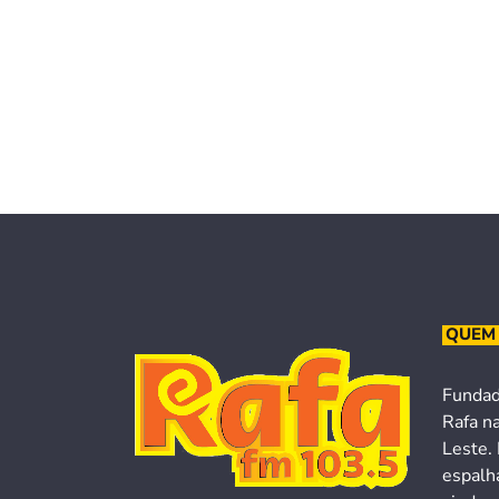
QUEM
Fundad
Rafa n
Leste. 
espalh