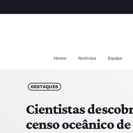
M
Home
Notícias
Equipa
P
Q
DESTAQUES
E
Cientistas descob
censo oceânico de
P