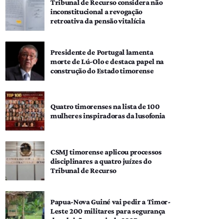
Tribunal de Recurso considera não
inconstitucional a revogação
retroativa da pensão vitalícia
Presidente de Portugal lamenta
morte de Lú-Olo e destaca papel na
construção do Estado timorense
Quatro timorenses na lista de 100
mulheres inspiradoras da lusofonia
CSMJ timorense aplicou processos
disciplinares a quatro juízes do
Tribunal de Recurso
Papua-Nova Guiné vai pedir a Timor-
Leste 200 militares para segurança