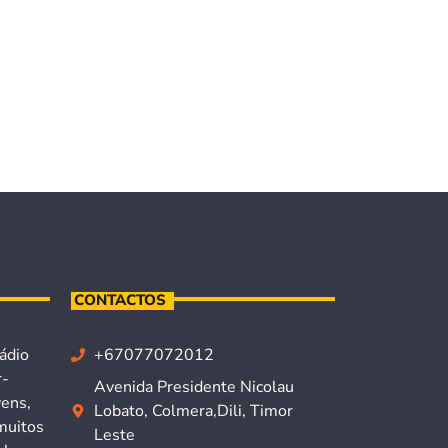
CONTACTOS
ádio
+67077072012
r-
Avenida Presidente Nicolau
vens,
Lobato, Colmera,Dili, Timor
muitos
Leste