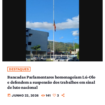
DESTAQUES
Bancadas Parlamentares homenageiam Lú-Olo
e defendem a suspensão dos trabalhos em sinal
de luto nacional
today
JUNHO 22, 2026
141
3