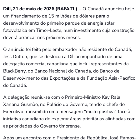
Bom dia RAFA
7:00 AM - 10:00 AM
Díli, 21 de maio de 2026 (RAFA.TL)
– O Canadá anunciou hoje
um financiamento de 15 milhões de dólares para o
desenvolvimento do primeiro parque de energia solar
fotovoltaica em Timor-Leste, num investimento cuja construção
deverá arrancar nos próximos meses.
O anúncio foi feito pelo embaixador não residente do Canadá,
Jess Dutton, que se deslocou a Díli acompanhado de uma
delegação comercial canadiana que inclui representantes da
BlackBerry, do Banco Nacional do Canadá, do Banco de
Desenvolvimento das Exportações e da Fundação Ásia-Pacífico
do Canadá.
A delegação reuniu-se com o Primeiro-Ministro Kay Rala
Xanana Gusmão, no Palácio do Governo, tendo o chefe do
Executivo transmitido uma mensagem “muito positiva” face à
iniciativa canadiana de explorar áreas prioritárias alinhadas com
as prioridades do Governo timorense.
Após um encontro com o Presidente da República, José Ramos-