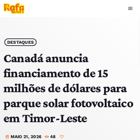
menu
close
play_arrow
OUVIR RAFA
DESTAQUES
Canadá anuncia
financiamento de 15
HOME
milhões de dólares para
NOTÍCIAS
parque solar fotovoltaico
EQUIPA
em Timor-Leste
TOP 15
MAIO 21, 2026
48
PODCASTS
today