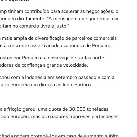
mp tinham contribuído para acelerar as negociações, o
respondeu diretamente: “A mensagem que queremos dar
itam no comércio livre e justo.”
 mais ampla de diversificação de parceiros comerciais
 e à crescente assertividade económica de Pequim.
postos por Pequim e a nova vaga de tarifas norte-
dores de confiança a grande velocidade.
echou com a Indonésia em setembro passado e com a
gica europeia em direção ao Indo-Pacífico.
mais fricção gerou: uma quota de 30.000 toneladas
cado europeu, mas os criadores franceses e irlandeses
ergência podem protegê-los em caso de aumento súbito