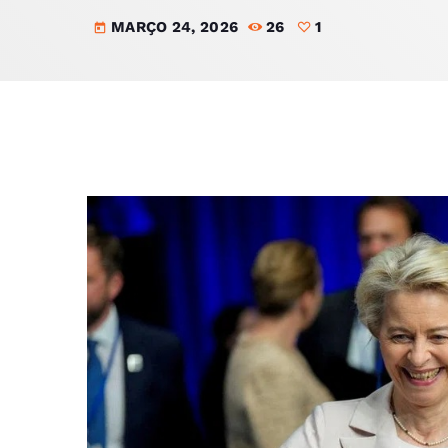
MARÇO 24, 2026
26
1
today