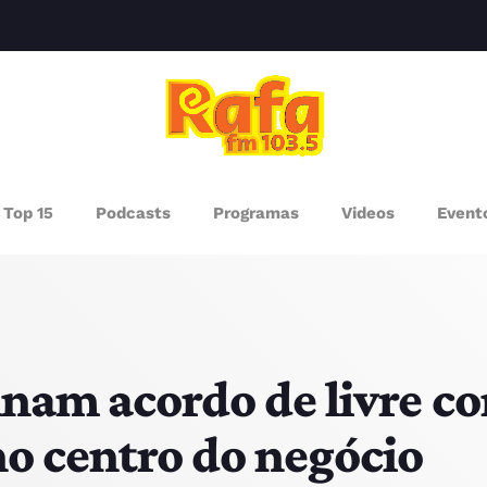
clos
AGAZINE
Top 15
Podcasts
Programas
Videos
Event
ROGRAMAS
UEM SOMOS
PISODES
inam acordo de livre co
no centro do negócio
RÓXIMOS PROGRAMAS