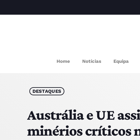
M
Home
Notícias
Equipa
P
Q
DESTAQUES
E
Austrália e UE ass
minérios críticos 
P