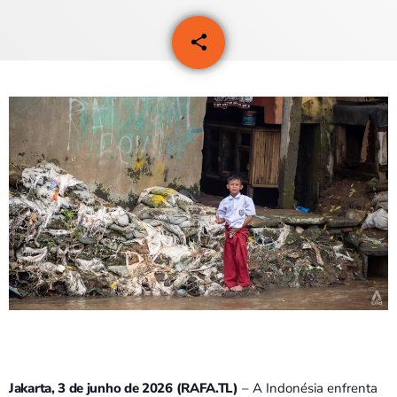
PROGRAMAS
share
email
VIDEOS
EVENTOS
CONTACTOS
PORTUGUÊS
keyboard_arrow_down
TÉTUM
PORTUGUÊS
PRÓXIMOS PROGRAMAS
Bom dia RAFA
7:00 AM - 10:00 AM
Jakarta, 3 de junho de 2026 (RAFA.TL)
– A Indonésia enfrenta