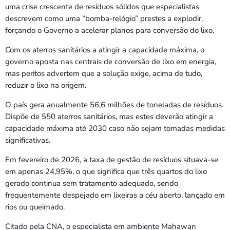
Bom dia RAFA
uma crise crescente de resíduos sólidos que especialistas
7:00 AM - 9:00 AM
descrevem como uma “bomba-relógio” prestes a explodir,
forçando o Governo a acelerar planos para conversão do lixo.
Bom dia RAFA
Com os aterros sanitários a atingir a capacidade máxima, o
7:00 AM - 10:00 AM
governo aposta nas centrais de conversão de lixo em energia,
mas peritos advertem que a solução exige, acima de tudo,
reduzir o lixo na origem.
O país gera anualmente 56,6 milhões de toneladas de resíduos.
Dispõe de 550 aterros sanitários, mas estes deverão atingir a
capacidade máxima até 2030 caso não sejam tomadas medidas
significativas.
Em fevereiro de 2026, a taxa de gestão de resíduos situava-se
em apenas 24,95%, o que significa que três quartos do lixo
gerado continua sem tratamento adequado, sendo
frequentemente despejado em lixeiras a céu aberto, lançado em
rios ou queimado.
Citado pela CNA, o especialista em ambiente Mahawan