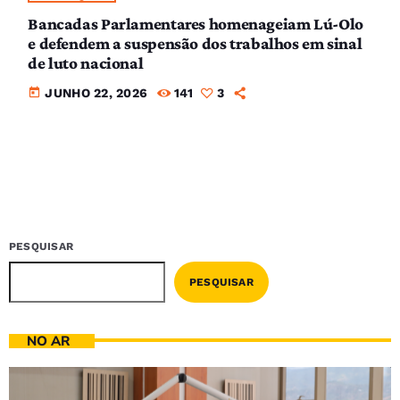
Bancadas Parlamentares homenageiam Lú-Olo
e defendem a suspensão dos trabalhos em sinal
de luto nacional
today
JUNHO 22, 2026
141
3
PESQUISAR
PESQUISAR
NO AR