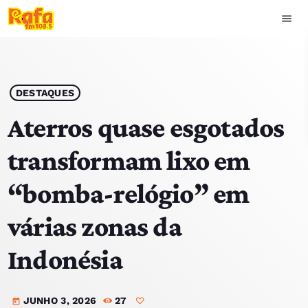
menu
close
play_arrow
OUVIR RAFA
DESTAQUES
Aterros quase esgotados
transformam lixo em
HOME
“bomba-relógio” em
NOTÍCIAS
várias zonas da
EQUIPA
Indonésia
TOP 15
JUNHO 3, 2026
27
PODCASTS
today