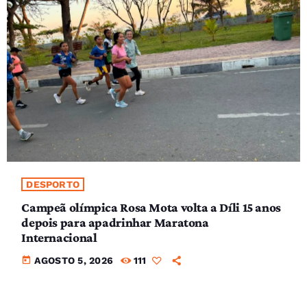
DESPORTO
Campeã olímpica Rosa Mota volta a Díli 15 anos
depois para apadrinhar Maratona
Internacional
today
AGOSTO 5, 2026
111