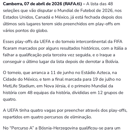
Bom dia RAFA
Camberra, 07 de abril de 2026 (RAFA.tl) –
A lista das 48
7:00 AM - 9:00 AM
seleções que vão disputar o Mundial de Futebol de 2026, nos
Estados Unidos, Canadá e México, já está fechada depois dos
últimos seis lugares terem sido preenchidos em play-offs em
Bom dia RAFA
vários pontos do globo.
7:00 AM - 10:00 AM
Esses play-offs da UEFA e do torneio intercontinental da FIFA
ficaram marcados por alguns resultados históricos, com a Itália a
falhar a qualificação pela terceira vez seguida, e o Iraque a
conseguir o último lugar da lista depois de derrotar a Bolívia.
O torneio, que arranca a 11 de junho no Estádio Azteca, na
Cidade do México, e tem a final marcada para 19 de julho no
MetLife Stadium, em Nova Jérsia, é o primeiro Mundial da
história com 48 equipas da história, divididas em 12 grupos de
quatro.
A UEFA tinha quatro vagas por preencher através dos play-offs,
repartidos em quatro percursos de eliminação.
No “Percurso A” a Bósnia-Herzegovina qualificou-se para um