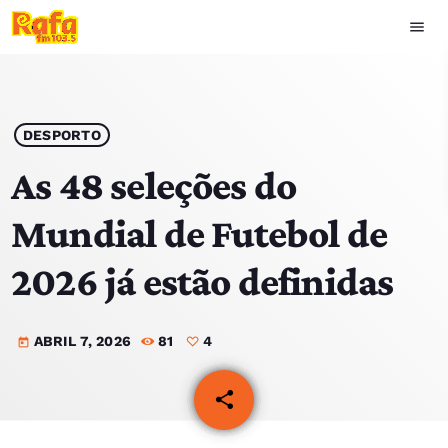
menu
close
play_arrow
OUVIR RAFA
DESPORTO
As 48 seleções do
Mundial de Futebol de
HOME
2026 já estão definidas
NOTÍCIAS
ABRIL 7, 2026
81
4
EQUIPA
today
TOP 15
share
email
4
PODCASTS