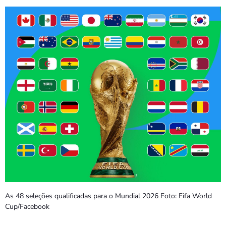
PROGRAMAS
VIDEOS
EVENTOS
CONTACTOS
PORTUGUÊS
keyboard_arrow_down
TÉTUM
PORTUGUÊS
PRÓXIMOS PROGRAMAS
Bom dia RAFA
7:00 AM - 10:00 AM
As 48 seleções qualificadas para o Mundial 2026 Foto: Fifa World
Cup/Facebook