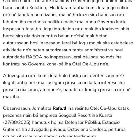
Octavio haktuir durante iha oitavu Governu jogu barak mak taka
hanesan iha Kuluhun, Hudi-laran tanba konsidera jogu online
ne’ebé lahetan autorizaun, maibé ho kazu sira hanesan ne’e
lahaten iha mudansa polítika maibé mai nonu Governo karik
Inspesaun Jeral bá Jogu intede ida ne’e mak iha kadaves ohin
haree sira nia dokumentus balun ne’ebé mak hetan
autorizasaun hosi Inspesaun Jeral bá Jogu molok sira estabelese
atividade ne’e hetan autorizasaun tantu administrativu hosi
autoridade RAEOA no Inspesaun Jeral bá Jogu no mós iha
kontratu ho Governu kona-bá iha Otél Oe-Upu ne’e.
Adovogadu ne’e konsidera halo buska no dentensaun ne’e
ilegal tanba ne’e mai asegura prosesu no la tau interese iha
prosesu nia laran, atu nune’e, banati tuir kodigu prosesu ne’ebé
mak iha.
Observasaun, Jornalista
Rafa.tl
iha resintu Otél Oe-Upu katak
prezensa nain bá empreza Soagoull Resort iha Kuarta
(27/08/2025) hamutuk ho nia Defensór Públiku, Estaquio
Guterres ho advogadu privadu, Octoviano Cardozo, perturba
oituan situasaun no hamosu dezentendimentu.