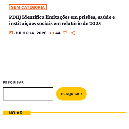
SEM CATEGORIA
PDHJ identifica limitações em prisões, saúde e
instituições sociais em relatório de 2025
today
JULHO 14, 2026
44
PESQUISAR
PESQUISAR
NO AR