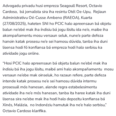
Advogadu privadu husi empreza Seagoull Resort, Octavio
Cardoso, bá jornalista sira iha resintu Otél Oe-Upu, Rejiaun
Administrativu Oé-Cusse Ambeno (RAEOA), Kuarta
(27/08/2025), hateten SNI ho PCIC halo apreensaun bá objetu
balun ne’ebé mak iha índisiu bá jogu ilisitu ida ne’e, maibe iha
akompañamentu mosu versaun seluk, nune’e parte defeza
hanoin katak prosesu ne’e sei hamosu dúvida, tanba iha duni
lisensa hodi fó konfiansa bá empreza hodi halo serbisu ka
atividade jogu online.
“Hosi PCIC halo apreensaun bá objetu balun ne’ebé mak iha
índisiu bá iha jogu ilisitu, maibé ami halo akompañamentu mosu
versaun ne’ebe mak oinseluk, ho razaun refere, parte defeza
intende katak prosesu ne’e sei hamosu dúvida intermu
prosesuál mós hanesan, alende regra estabelesimentu
atividade iha ne’e mós hanesan, tanba ita haree katak iha duni
lisensa sira ne’ebe mak iha hodi halo depozitu konfiansa bá
Xinés, Malázia, no Indonéziu hamutuk iha ne’e halo serbisu,”
Octavio Cardoso klarifika.