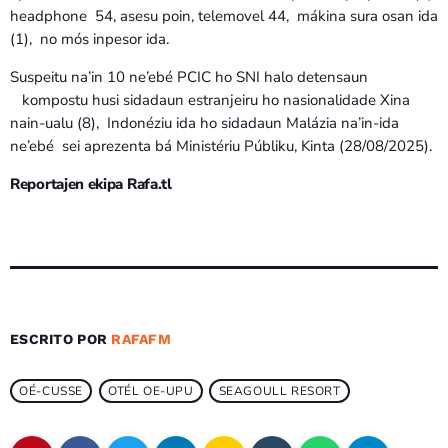
headphone 54, asesu poin, telemovel 44, mákina sura osan ida
(1), no mós inpesor ida.
Suspeitu na’in 10 ne’ebé PCIC ho SNI halo detensaun
kompostu husi sidadaun estranjeiru ho nasionalidade Xina
nain-ualu (8), Indonéziu ida ho sidadaun Malázia na’in-ida
ne’ebé sei aprezenta bá Ministériu Públiku, Kinta (28/08/2025).
Reportajen ekipa Rafa.tl
ESCRITO POR
RAFAFM
OÉ-CUSSE
OTÉL OE-UPU
SEAGOULL RESORT