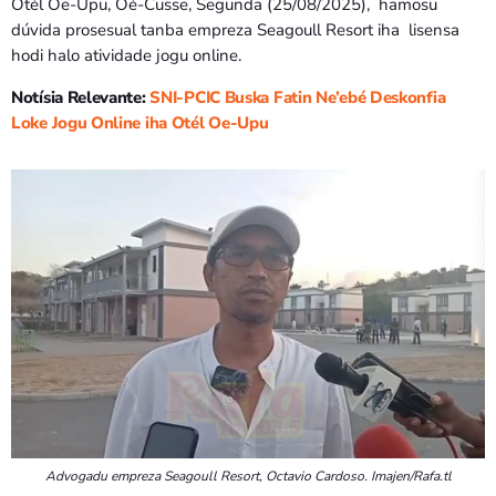
Otél Oe-Upu, Oé-Cusse, Segunda (25/08/2025), hamosu
dúvida prosesual tanba empreza Seagoull Resort iha lisensa
hodi halo atividade jogu online.
Notísia Relevante:
SNI-PCIC Buska Fatin Ne’ebé Deskonfia
Loke Jogu Online iha Otél Oe-Upu
Advogadu empreza Seagoull Resort, Octavio Cardoso. Imajen/Rafa.tl