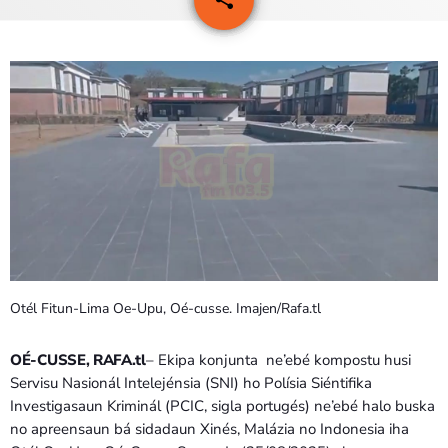
25
PROGRAMAS
VIDEOS
EVENTOS
CONTACTOS
PORTUGUÊS
keyboard_arrow_down
TÉTUM
Otél Fitun-Lima Oe-Upu, Oé-cusse. Imajen/Rafa.tl
PORTUGUÊS
PRÓXIMOS PROGRAMAS
OÉ-CUSSE, RAFA.tl
– Ekipa konjunta ne’ebé kompostu husi
Servisu Nasionál Intelejénsia (SNI) ho Polísia Siéntifika
Investigasaun Kriminál (PCIC, sigla portugés) ne’ebé halo buska
no apreensaun bá sidadaun Xinés, Malázia no Indonesia iha