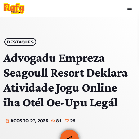
menu
close
play_arrow
OUVIR RAFA
DESTAQUES
Advogadu Empreza
Seagoull Resort Deklara
HOME
Atividade Jogu Online
NOTÍCIAS
iha Otél Oe-Upu Legál
EQUIPA
AGOSTO 27, 2025
81
25
TOP 15
today
PODCASTS
share
email