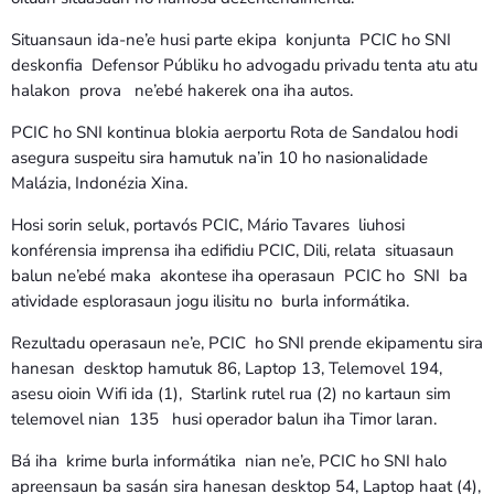
Situansaun ida-ne’e husi parte ekipa konjunta PCIC ho SNI
deskonfia Defensor Públiku ho advogadu privadu tenta atu atu
halakon prova ne’ebé hakerek ona iha autos.
PCIC ho SNI kontinua blokia aerportu Rota de Sandalou hodi
asegura suspeitu sira hamutuk na’in 10 ho nasionalidade
Malázia, Indonézia Xina.
Hosi sorin seluk, portavós PCIC, Mário Tavares liuhosi
konférensia imprensa iha edifidiu PCIC, Dili, relata situasaun
balun ne’ebé maka akontese iha operasaun PCIC ho SNI ba
atividade esplorasaun jogu ilisitu no burla informátika.
Rezultadu operasaun ne’e, PCIC ho SNI prende ekipamentu sira
hanesan desktop hamutuk 86, Laptop 13, Telemovel 194,
asesu oioin Wifi ida (1), Starlink rutel rua (2) no kartaun sim
telemovel nian 135 husi operador balun iha Timor laran.
Bá iha krime burla informátika nian ne’e, PCIC ho SNI halo
apreensaun ba sasán sira hanesan desktop 54, Laptop haat (4),