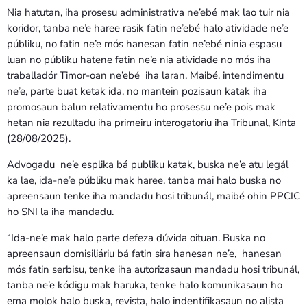
Nia hatutan, iha prosesu administrativa ne’ebé mak lao tuir nia
koridor, tanba ne’e haree rasik fatin ne’ebé halo atividade ne’e
públiku, no fatin ne’e mós hanesan fatin ne’ebé ninia espasu
luan no públiku hatene fatin ne’e nia atividade no mós iha
traballadór Timor-oan ne’ebé iha laran. Maibé, intendimentu
ne’e, parte buat ketak ida, no mantein pozisaun katak iha
promosaun balun relativamentu ho prosessu ne’e pois mak
hetan nia rezultadu iha primeiru interogatoriu iha Tribunal, Kinta
(28/08/2025).
Advogadu ne’e esplika bá publiku katak, buska ne’e atu legál
ka lae, ida-ne’e públiku mak haree, tanba mai halo buska no
apreensaun tenke iha mandadu hosi tribunál, maibé ohin PPCIC
ho SNI la iha mandadu.
“Ida-ne’e mak halo parte defeza dúvida oituan. Buska no
apreensaun domisiliáriu bá fatin sira hanesan ne’e, hanesan
mós fatin serbisu, tenke iha autorizasaun mandadu hosi tribunál,
tanba ne’e kódigu mak haruka, tenke halo komunikasaun ho
ema molok halo buska, revista, halo indentifikasaun no alista