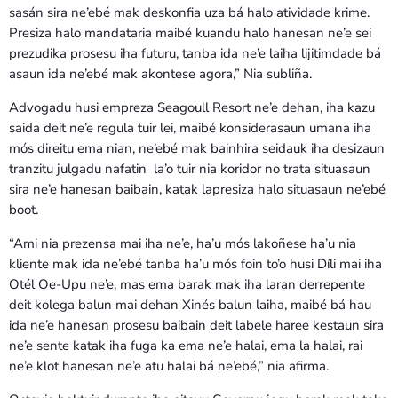
sasán sira ne’ebé mak deskonfia uza bá halo atividade krime.
Presiza halo mandataria maibé kuandu halo hanesan ne’e sei
prezudika prosesu iha futuru, tanba ida ne’e laiha lijitimdade bá
asaun ida ne’ebé mak akontese agora,” Nia subliña.
Advogadu husi empreza Seagoull Resort ne’e dehan, iha kazu
saida deit ne’e regula tuir lei, maibé konsiderasaun umana iha
mós direitu ema nian, ne’ebé mak bainhira seidauk iha desizaun
tranzitu julgadu nafatin la’o tuir nia koridor no trata situasaun
sira ne’e hanesan baibain, katak lapresiza halo situasaun ne’ebé
boot.
“Ami nia prezensa mai iha ne’e, ha’u mós lakoñese ha’u nia
kliente mak ida ne’ebé tanba ha’u mós foin to’o husi Díli mai iha
Otél Oe-Upu ne’e, mas ema barak mak iha laran derrepente
deit kolega balun mai dehan Xinés balun laiha, maibé bá hau
ida ne’e hanesan prosesu baibain deit labele haree kestaun sira
ne’e sente katak iha fuga ka ema ne’e halai, ema la halai, rai
ne’e klot hanesan ne’e atu halai bá ne’ebé,” nia afirma.