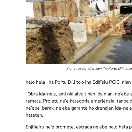
Konstrusaun drenajen iha Portu Dìli. Imaj
halo hela iha Portu Díli to’o iha Edifísiu PCIC nia
“Obra ida-ne’e, ami nia alvu tinan ida nian, ne’ebé
remata. Projetu ne’e kategoria emerjénsia, tanba 
ne’ebé barak, ne’ebé garante ho drenajen ida-ne
hateten.
Enjiñeiru ne’e promete, estrada ne’ebé halo hela pr