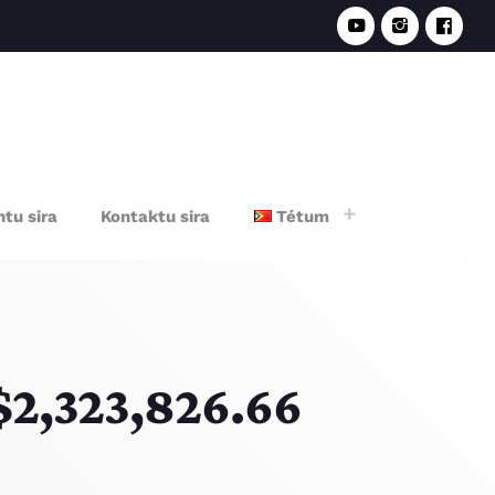
e
tu sira
Kontaktu sira
Tétum
S$2,323,826.66