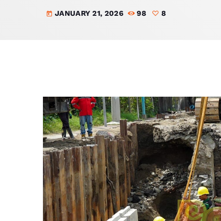
JANUARY 21, 2026
98
8
today