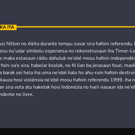
KA ITA
usi Nilton no Akita durante tempu susar sira hafoin referendu,
osu nu’udar símbolu esperansa no rekonstrusaun iha Timor-Le
’e maka estasaun rádiu dahuluk ne’ebé mosu hafoin independén
 foin-sa’e sira, habelar ksolok, no fó lian ba jerasaun foun, mask
a barak sei hela iha uma ne’ebé halo ho ahu-ruin hafoin destru
 kauza hosi violénsia ne’ebé mosu hafoin referendu 1999, iha 
n sira vota atu haketak hosi Indonézia no harii nasaun ida ne’e
ndente no livre.