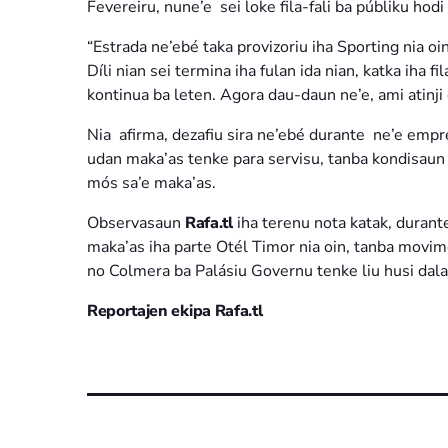
Fevereiru, nune’e sei loke fila-fali ba públiku hodi
“Estrada ne’ebé taka provizoriu iha Sporting nia oin
Díli nian sei termina iha fulan ida nian, katka iha f
kontinua ba leten. Agora dau-daun ne’e, ami atinji
Nia afirma, dezafiu sira ne’ebé durante ne’e empre
udan maka’as tenke para servisu, tanba kondisaun
mós sa’e maka’as.
Observasaun
Rafa.tl
iha terenu nota katak, duran
maka’as iha parte Otél Timor nia oin, tanba movim
no Colmera ba Palásiu Governu tenke liu husi dalan
Reportajen ekipa Rafa.tl