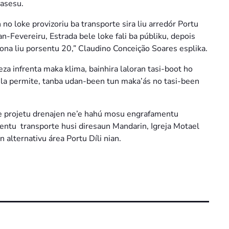
 asesu.
 no loke provizoriu ba transporte sira liu arredór Portu
ilan-Fevereiru, Estrada bele loke fali ba públiku, depois
 ona liu porsentu 20,” Claudino Conceição Soares esplika.
za infrenta maka klima, bainhira laloran tasi-boot ho
 la permite, tanba udan-been tun maka’ás no tasi-been
te projetu drenajen ne’e hahú mosu engrafamentu
entu transporte husi diresaun Mandarin, Igreja Motael
 alternativu área Portu Díli nian.