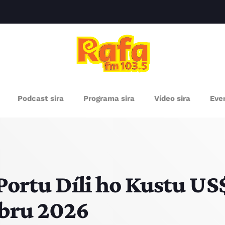
clos
RÓXIMOS PROGRAMAS
Podcast sira
Programa sira
Vídeo sira
Even
Portu Díli ho Kustu U
bru 2026