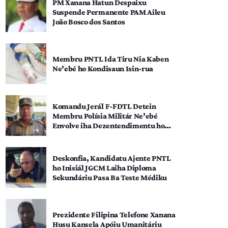
PM Xanana Hatun Despaixu
Suspende Permanente PAM Aileu
João Bosco dos Santos
Membru PNTL Ida Tiru Nia Kaben
Ne’ebé ho Kondisaun Isin-rua
Komandu Jerál F-FDTL Detein
Membru Polísia Militár Ne’ebé
Envolve iha Dezentendimentu ho
SEATOU
Deskonfia, Kandidatu Ajente PNTL
ho Inisiál JGCM Laiha Diploma
Sekundáriu Pasa Ba Teste Médiku
Prezidente Filipina Telefone Xanana
Husu Kansela Apóiu Umanitáriu