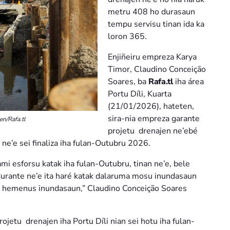
metru 408 ho durasaun
tempu servisu tinan ida ka
loron 365.
Enjiñeiru empreza Karya
Timor, Claudino Conceição
Soares, ba
Rafa.tl
iha área
Portu Díli, Kuarta
(21/01/2026), hateten,
sira-nia empreza garante
en/Rafa.tl
projetu drenajen ne’ebé
n ne’e sei finaliza iha fulan-Outubru 2026.
 ami esforsu katak iha fulan-Outubru, tinan ne’e, bele
durante ne’e ita haré katak dalaruma mosu inundasaun
’e hemenus inundasaun,” Claudino Conceição Soares
ojetu drenajen iha Portu Díli nian sei hotu iha fulan-