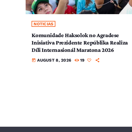
NOTICIAS
Komunidade Haksolok no Agradese
Inisiativa Prezidente Repúblika Realiza
Díli Internasionál Maratona 2026
AUGUST 8, 2026
19
today