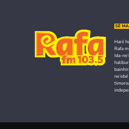
SÉ MA
Harii h
Rafa m
Ida-ne
halibur
bainhir
ne’ebé
timoroa
indepe