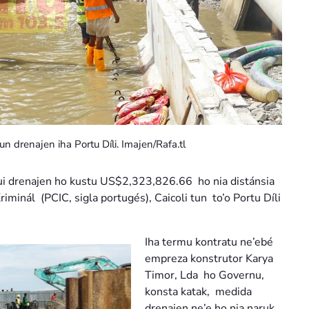
un drenajen iha Portu Díli. Imajen/Rafa.tl
i drenajen ho kustu US$2,323,826.66 ho nia distánsia
Kriminál (PCIC, sigla portugés), Caicoli tun to’o Portu Díli
Iha termu kontratu ne’ebé
empreza konstrutor Karya
Timor, Lda ho Governu,
konsta katak, medida
drenajen ne’e ho nia naruk