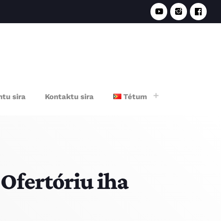
e
tu sira
Kontaktu sira
Tétum
 Ofertóriu iha