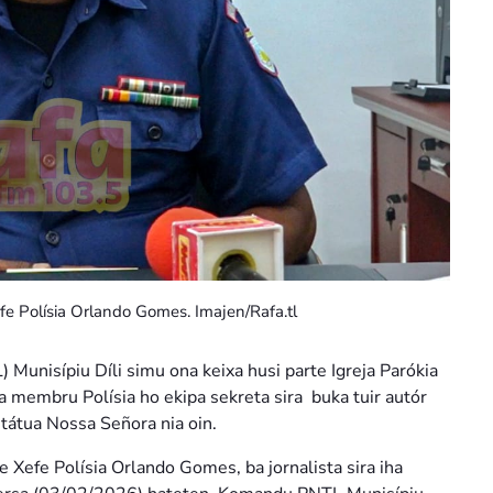
e Polísia Orlando Gomes. Imajen/Rafa.tl
Munisípiu Díli simu ona keixa husi parte Igreja Parókia
a membru Polísia ho ekipa sekreta sira buka tuir autór
Estátua Nossa Señora nia oin.
Xefe Polísia Orlando Gomes, ba jornalista sira iha