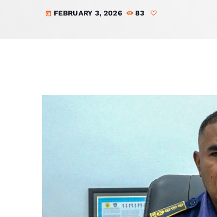
FEBRUARY 3, 2026
83
today