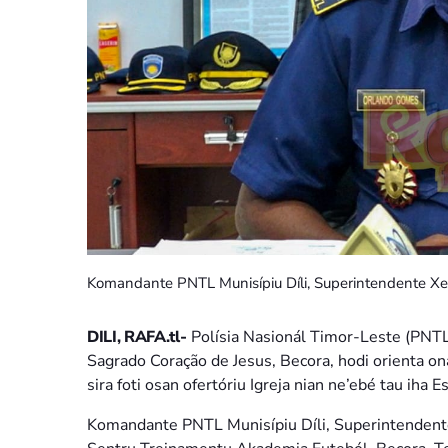
Komandante PNTL Munisípiu Díli, Superintendente Xef
DILI, RAFA.tl-
Polísia Nasionál Timor-Leste (PNTL) 
Sagrado Coração de Jesus, Becora, hodi orienta on
sira foti osan ofertóriu Igreja nian ne’ebé tau iha 
Komandante PNTL Munisípiu Díli, Superintendente 