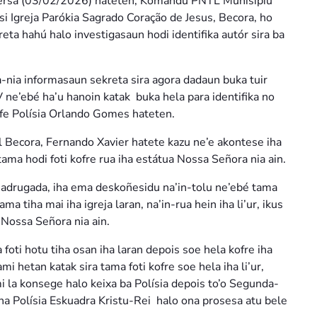
Tersa (03/02/2026) hateten, Komandu PNTL Munisípiu
usi Igreja Parókia Sagrado Coração de Jesus, Becora, ho
ta hahú halo investigasaun hodi identifika autór sira ba
ta-nia informasaun sekreta sira agora dadaun buka tuir
V ne’ebé ha’u hanoin katak buka hela para identifika no
efe Polísia Orlando Gomes hateten.
ál Becora, Fernando Xavier hatete kazu ne’e akontese iha
 tama hodi foti kofre rua iha estátua Nossa Señora nia ain.
-madrugada, iha ema deskoñesidu na’in-tolu ne’ebé tama
ma tiha mai iha igreja laran, na’in-rua hein iha li’ur, ikus
a Nossa Señora nia ain.
sira foti hotu tiha osan iha laran depois soe hela kofre iha
i hetan katak sira tama foti kofre soe hela iha li’ur,
mi la konsege halo keixa ba Polísia depois to’o Segunda-
iha Polísia Eskuadra Kristu-Rei halo ona prosesa atu bele