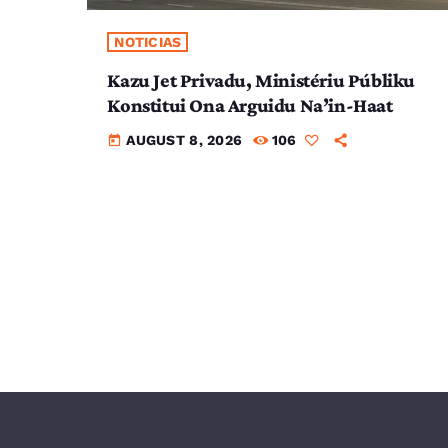
NOTICIAS
Kazu Jet Privadu, Ministériu Públiku
Konstitui Ona Arguidu Na’in-Haat
AUGUST 8, 2026
106
today