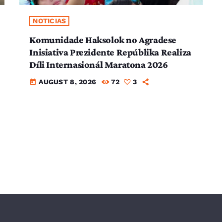
NOTICIAS
Komunidade Haksolok no Agradese
Inisiativa Prezidente Repúblika Realiza
Díli Internasionál Maratona 2026
AUGUST 8, 2026
72
3
today