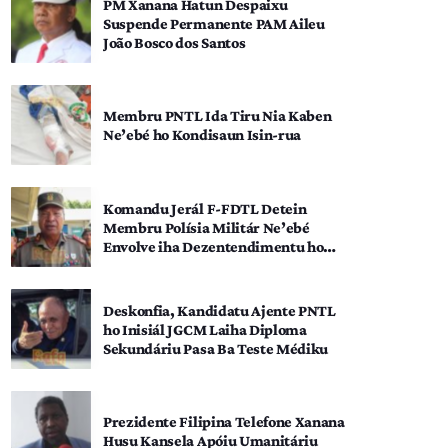
PM Xanana Hatun Despaixu
Suspende Permanente PAM Aileu
João Bosco dos Santos
Membru PNTL Ida Tiru Nia Kaben
Ne’ebé ho Kondisaun Isin-rua
Komandu Jerál F-FDTL Detein
Membru Polísia Militár Ne’ebé
Envolve iha Dezentendimentu ho
SEATOU
Deskonfia, Kandidatu Ajente PNTL
ho Inisiál JGCM Laiha Diploma
Sekundáriu Pasa Ba Teste Médiku
Prezidente Filipina Telefone Xanana
Husu Kansela Apóiu Umanitáriu