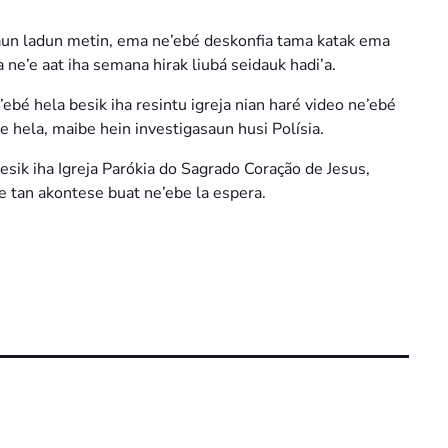
saun ladun metin, ema ne’ebé deskonfia tama katak ema
a ne’e aat iha semana hirak liubá seidauk hadi’a.
é hela besik iha resintu igreja nian haré video ne’ebé
e hela, maibe hein investigasaun husi Polísia.
esik iha Igreja Parókia do Sagrado Coração de Jesus,
le tan akontese buat ne’ebe la espera.