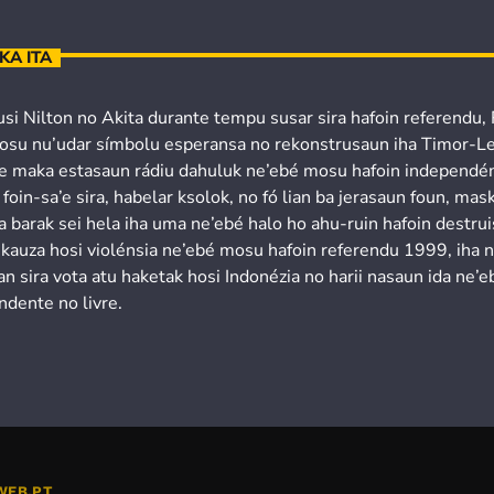
KA ITA
usi Nilton no Akita durante tempu susar sira hafoin referendu,
osu nu’udar símbolu esperansa no rekonstrusaun iha Timor-Le
’e maka estasaun rádiu dahuluk ne’ebé mosu hafoin independén
 foin-sa’e sira, habelar ksolok, no fó lian ba jerasaun foun, mask
a barak sei hela iha uma ne’ebé halo ho ahu-ruin hafoin destru
 kauza hosi violénsia ne’ebé mosu hafoin referendu 1999, iha 
n sira vota atu haketak hosi Indonézia no harii nasaun ida ne’e
ndente no livre.
WEB.PT