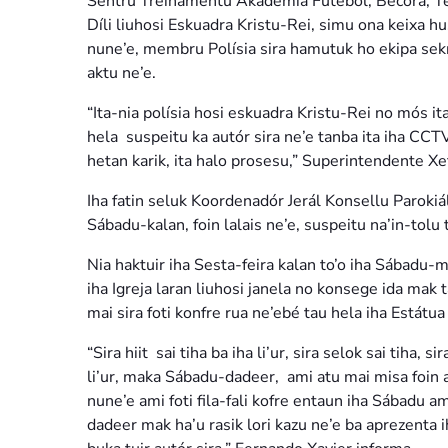
Sentru Treinamentu Akademia Futeból, Becora, 
Díli liuhosi Eskuadra Kristu-Rei, simu ona keixa h
nune’e, membru Polísia sira hamutuk ho ekipa sekre
aktu ne’e.
“Ita-nia polísia hosi eskuadra Kristu-Rei no mós i
hela suspeitu ka autór sira ne’e tanba ita iha CCT
hetan karik, ita halo prosesu,” Superintendente X
Iha fatin seluk Koordenadór Jerál Konsellu Paroki
Sábadu-kalan, foin lalais ne’e, suspeitu na’in-tolu
Nia haktuir iha Sesta-feira kalan to’o iha Sábadu
iha Igreja laran liuhosi janela no konsege ida mak ta
mai sira foti konfre rua ne’ebé tau hela iha Estátu
“Sira hiit sai tiha ba iha li’ur, sira selok sai tiha, 
li’ur, maka Sábadu-dadeer, ami atu mai misa foin am
nune’e ami foti fila-fali kofre entaun iha Sábadu a
dadeer mak ha’u rasik lori kazu ne’e ba aprezenta 