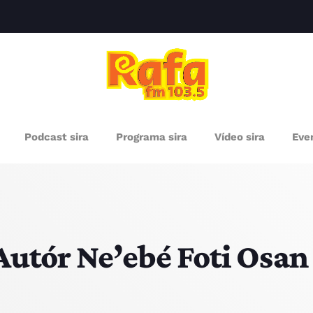
clos
RÓXIMOS PROGRAMAS
Podcast sira
Programa sira
Vídeo sira
Even
Autór Ne’ebé Foti Osan