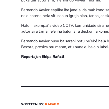
buka tuir autór sira,” Fernando Xavier informa.
Fernando Xavier esplika iha janela ida mak kondi
ne’e hatene hela situasaun igreja nian, tanba janel
Hafoin akompaña video CCTV, komunidade sira ne’eb
autór sira tama ne’e iha balun sira deskonfia koñes
Fernando Xavier husu ba sarani hotu ne’ebé hela b
Becora, presiza tau matan, atu nune’e, ba oin labe
Reportajen Ekipa Rafa.tl
WRITTEN BY:
RAFAFM