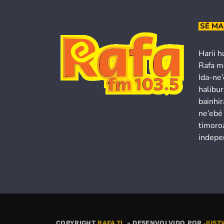
SÉ MA
Harii h
Rafa m
Ida-ne
halibur
bainhir
ne’ebé
timoroa
indepe
COPYRIGHT
RAFA.TL
- DESENVOLVIDO POR
JUST