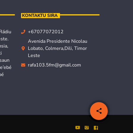
KONTAKTU SIRA
 Rádiu
+67077072012
ste.
Avenida Presidente Nicolau
sia,
Lobato, Colmera,Dili, Timor
i
Leste
isaun
rafa103.5fm@gmail.com
ne’ebé
bé
share
email