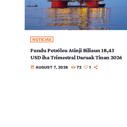
NOTICIAS
Fundu Petróleu Atinji Biliaun 18,43
USD iha Trimestral Daruak Tinan 2026
AUGUST 7, 2026
72
1
today