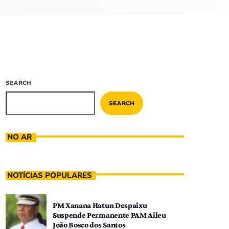
SEARCH
SEARCH
NO AR
NOTÍCIAS POPULARES
PM Xanana Hatun Despaixu
Suspende Permanente PAM Aileu
João Bosco dos Santos