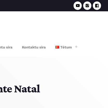
e
tu sira
Kontaktu sira
Tétum
te Natal