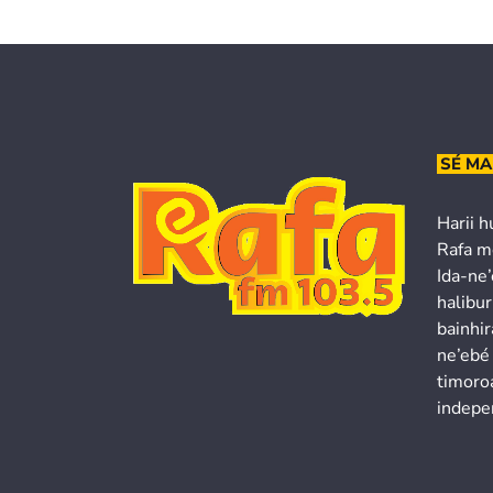
SÉ MA
Harii h
Rafa m
Ida-ne
halibur
bainhir
ne’ebé
timoroa
indepe