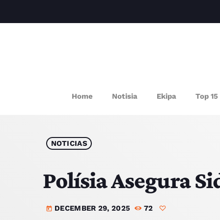
P
Home
Notisia
Ekipa
Top 15
NOTICIAS
Polísia Asegura S
DECEMBER 29, 2025
72
today