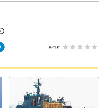
L
RATE IT