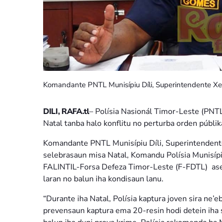
Komandante PNTL Munisípiu Díli, Superintendente Xef
DILI, RAFA.tl
– Polísia Nasionál Timor-Leste (PNTL
Natal tanba halo konflitu no perturba orden públik
Komandante PNTL Munisípiu Díli, Superintendente
selebrasaun misa Natal, Komandu Polísia Munisípi
FALINTIL-Forsa Defeza Timor-Leste (F-FDTL) asegu
laran no balun iha kondisaun lanu.
“Durante iha Natal, Polísia kaptura joven sira ne’e
prevensaun kaptura ema 20-resin hodi detein iha s