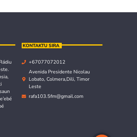
KONTAKTU SIRA
 Rádiu
+67077072012
ste.
Avenida Presidente Nicolau
sia,
Lobato, Colmera,Dili, Timor
i
Leste
isaun
rafa103.5fm@gmail.com
ne’ebé
bé