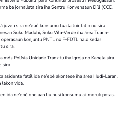
Ministériu Públiku para kontinua prosesu investigasaun,”
ma ba jornalista sira iha Sentru Konvensaun Díli (CCD,
 joven sira ne’ebé konsumu tua la tuir fatin no sira
 hanesan Suku Madohi, Suku Vila-Verde iha área Tuana-
ipa operasaun konjuntu PNTL no F-FDTL halo kedas
u sira.
mós Polísia Unidade Tránzitu iha Igreja no Kapela sira
 sira.
ta asidente fatál ida ne’ebé akontese iha área Hudi-Laran,
 lakon vida.
en ida ne’ebé oho aan liu husi konsumu ai-moruk potas.