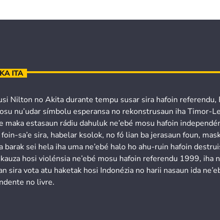
KA ITA
usi Nilton no Akita durante tempu susar sira hafoin referendu,
osu nu’udar símbolu esperansa no rekonstrusaun iha Timor-Le
’e maka estasaun rádiu dahuluk ne’ebé mosu hafoin independén
 foin-sa’e sira, habelar ksolok, no fó lian ba jerasaun foun, mask
a barak sei hela iha uma ne’ebé halo ho ahu-ruin hafoin destru
 kauza hosi violénsia ne’ebé mosu hafoin referendu 1999, iha 
n sira vota atu haketak hosi Indonézia no harii nasaun ida ne’e
ndente no livre.