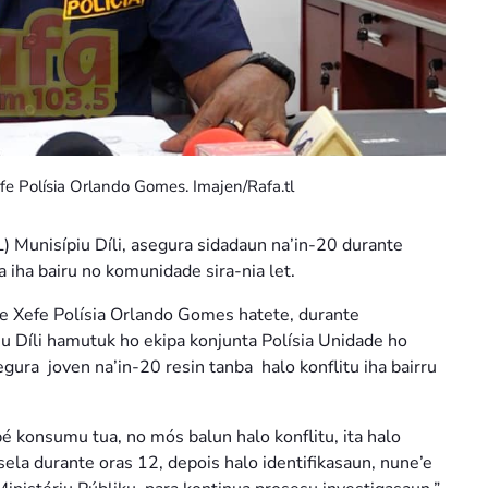
e Polísia Orlando Gomes. Imajen/Rafa.tl
) Munisípiu Díli, asegura sidadaun na’in-20 durante
a iha bairu no komunidade sira-nia let.
 Xefe Polísia Orlando Gomes hatete, durante
u Díli hamutuk ho ekipa konjunta Polísia Unidade ho
ra joven na’in-20 resin tanba halo konflitu iha bairru
bé konsumu tua, no mós balun halo konflitu, ita halo
ela durante oras 12, depois halo identifikasaun, nune’e