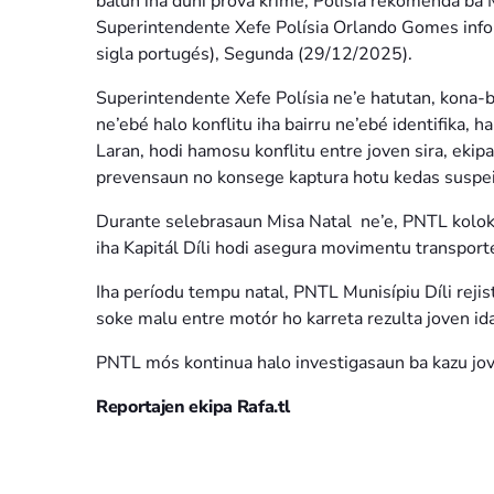
balun iha duni prova krime, Polísia rekomenda ba 
Superintendente Xefe Polísia Orlando Gomes infor
sigla portugés), Segunda (29/12/2025).
Superintendente Xefe Polísia ne’e hatutan, kona-bá
ne’ebé halo konflitu iha bairru ne’ebé identifika,
Laran, hodi hamosu konflitu entre joven sira, ek
prevensaun no konsege kaptura hotu kedas suspeit
Durante selebrasaun Misa Natal ne’e, PNTL koloka 
iha Kapitál Díli hodi asegura movimentu transporte
Iha períodu tempu natal, PNTL Munisípiu Díli rejis
soke malu entre motór ho karreta rezulta joven ida
PNTL mós kontinua halo investigasaun ba kazu jov
Reportajen ekipa Rafa.tl