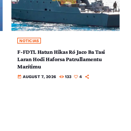
NOTICIAS
F-FDTL Hatun Hikas Ró Jaco Ba Tasi
Laran Hodi Haforsa Patrullamentu
Marítimu
AUGUST 7, 2026
133
4
today