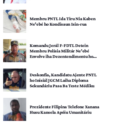
Membru PNTL Ida Tiru Nia Kaben
Ne’ebé ho Kondisaun Isin-rua
Komandu Jerál F-FDTL Detein
Membru Polísia Militár Ne’ebé
Envolve iha Dezentendimentu ho
SEATOU
Deskonfia, Kandidatu Ajente PNTL
ho Inisiál JGCM Laiha Diploma
Sekundáriu Pasa Ba Teste Médiku
Prezidente Filipina Telefone Xanana
Husu Kansela Apóiu Umanitáriu