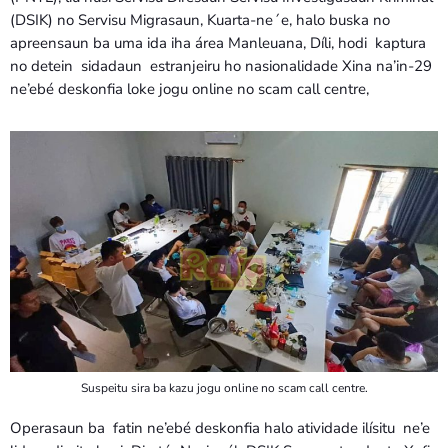
Bom dia RAFA
(DSIK) no Servisu Migrasaun, Kuarta-ne´e, halo buska no
7:00 AM - 9:00 AM
apreensaun ba uma ida iha área Manleuana, Díli, hodi kaptura
no detein sidadaun estranjeiru ho nasionalidade Xina na’in-29
ne’ebé deskonfia loke jogu online no scam call centre,
Bom dia RAFA
7:00 AM - 10:00 AM
Suspeitu sira ba kazu jogu online no scam call centre.
Operasaun ba fatin ne’ebé deskonfia halo atividade ilísitu ne’e