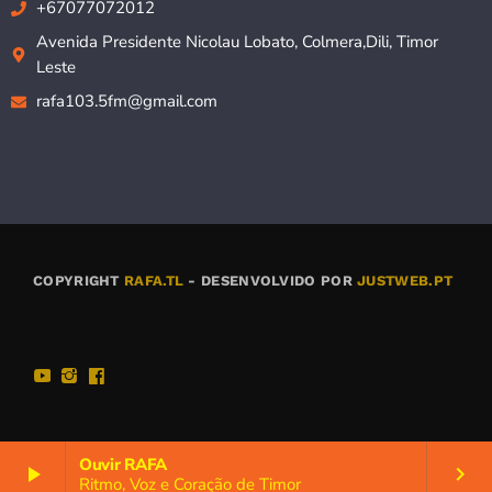
+67077072012
Avenida Presidente Nicolau Lobato, Colmera,Dili, Timor
Leste
rafa103.5fm@gmail.com
COPYRIGHT
RAFA.TL
- DESENVOLVIDO POR
JUSTWEB.PT
Ouvir RAFA
play_arrow
keyboard_arrow_right
Ritmo, Voz e Coração de Timor