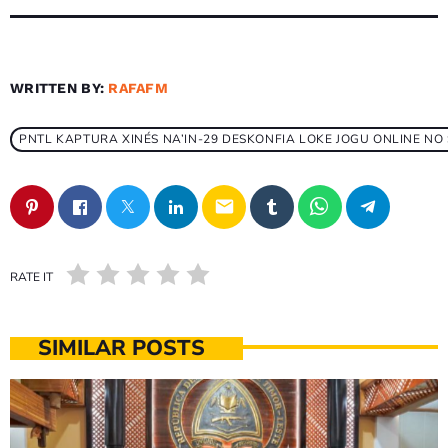
WRITTEN BY:
RAFAFM
PNTL KAPTURA XINÉS NA’IN-29 DESKONFIA LOKE JOGU ONLINE N
email
RATE IT
SIMILAR POSTS