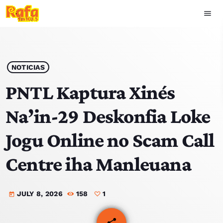
menu
close
play_arrow
OUVIR RAFA
NOTICIAS
PNTL Kaptura Xinés
Na’in-29 Deskonfia Loke
HOME
Jogu Online no Scam Call
NOTISIA
Centre iha Manleuana
EKIPA
JULY 8, 2026
158
1
TOP 15
today
PODCAST SIRA
share
email