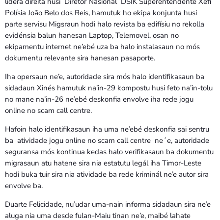
lidera direita husi Diretór Nasionál DSIK Superentendente Xefi
Polísia João Belo dos Reis, hamutuk ho ekipa konjunta husi
parte servisu Migsraun hodi halo revista ba edifísiu no rekolla
evidénsia balun hanesan Laptop, Telemovel, osan no
ekipamentu internet ne’ebé uza ba halo instalasaun no mós
dokumentu relevante sira hanesan pasaporte.
Iha opersaun ne’e, autoridade sira mós halo identifikasaun ba
sidadaun Xinés hamutuk na’in-29 kompostu husi feto na’in-tolu
no mane na’in-26 ne’ebé deskonfia envolve iha rede jogu
online no scam call centre.
Hafoin halo identifikasaun iha uma ne’ebé deskonfia sai sentru
ba atividade jogu online no scam call centre ne´e, autoridade
seguransa mós kontinua kedas halo verifikasaun ba dokumentu
migrasaun atu hatene sira nia estatutu legál iha Timor-Leste
hodi buka tuir sira nia atividade ba rede kriminál ne’e autor sira
envolve ba.
Duarte Felicidade, nu’udar uma-nain informa sidadaun sira ne’e
aluga nia uma desde fulan-Maiu tinan ne’e, maibé lahate