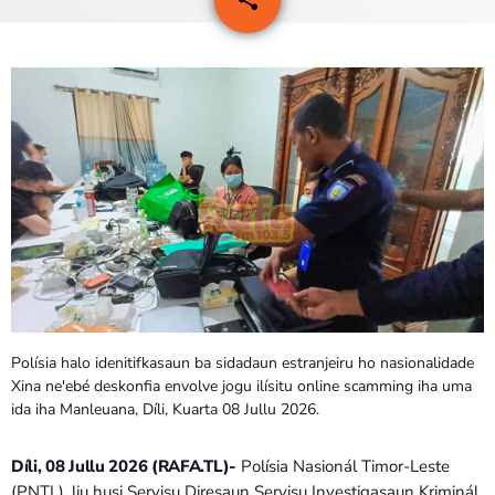
1
PROGRAMA SIRA
VÍDEO SIRA
EVENTU SIRA
KONTAKTU SIRA
TÉTUM
keyboard_arrow_down
TÉTUM
PORTUGUÊS
PRÓXIMOS PROGRAMAS
Polísia halo idenitifkasaun ba sidadaun estranjeiru ho nasionalidade
Xina ne'ebé deskonfia envolve jogu ilísitu online scamming iha uma
Bom dia RAFA
ida iha Manleuana, Díli, Kuarta 08 Jullu 2026.
7:00 AM - 10:00 AM
Díli, 08 Jullu 2026 (RAFA.TL)-
Polísia Nasionál Timor-Leste
(PNTL), liu husi Servisu Diresaun Servisu Investigasaun Kriminál