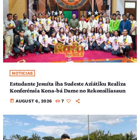
NOTICIAS
Estudante Jesuíta iha Sudeste Aziátiku Realiza
Konferénsia Kona-bá Dame no Rekonsiliasaun
today
AUGUST 6, 2026
7