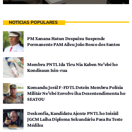
NOTÍCIAS POPULARES
PM Xanana Hatun Despaixu Suspende
Permanente PAM Aileu João Bosco dos Santos
Membru PNTL Ida Tiru Nia Kaben Ne’ebé ho
Kondisaun Isin-rua
Komandu Jerál F-FDTL Detein Membru Polísia
Militár Ne’ebé Envolve iha Dezentendimentu ho
SEATOU
Deskonfia, Kandidatu Ajente PNTL ho Inisiál
JGCM Laiha Diploma Sekundáriu Pasa Ba Teste
Médiku