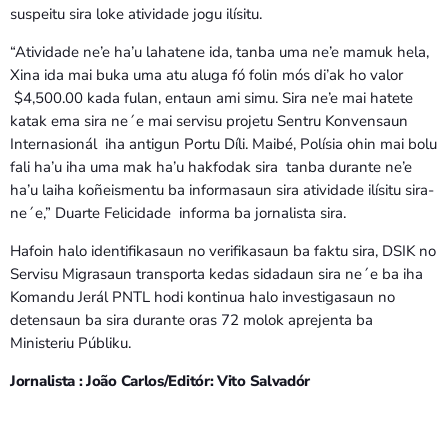
suspeitu sira loke atividade jogu ilísitu.
“Atividade ne’e ha’u lahatene ida, tanba uma ne’e mamuk hela,
Xina ida mai buka uma atu aluga fó folin mós di’ak ho valor
$4,500.00 kada fulan, entaun ami simu. Sira ne’e mai hatete
katak ema sira ne´e mai servisu projetu Sentru Konvensaun
Internasionál iha antigun Portu Díli. Maibé, Polísia ohin mai bolu
fali ha’u iha uma mak ha’u hakfodak sira tanba durante ne’e
ha’u laiha koñeismentu ba informasaun sira atividade ilísitu sira-
ne´e,” Duarte Felicidade informa ba jornalista sira.
Hafoin halo identifikasaun no verifikasaun ba faktu sira, DSIK no
Servisu Migrasaun transporta kedas sidadaun sira ne´e ba iha
Komandu Jerál PNTL hodi kontinua halo investigasaun no
detensaun ba sira durante oras 72 molok aprejenta ba
Ministeriu Públiku.
Jornalista : João Carlos/Editór: Vito Salvadór