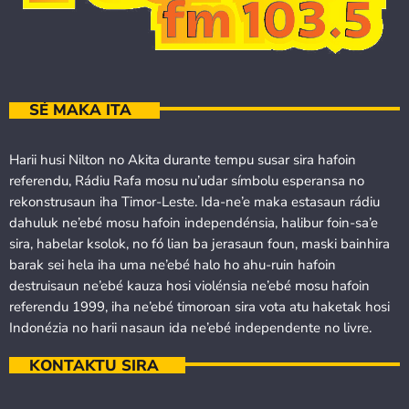
SÉ MAKA ITA
Harii husi Nilton no Akita durante tempu susar sira hafoin
referendu, Rádiu Rafa mosu nu’udar símbolu esperansa no
rekonstrusaun iha Timor-Leste. Ida-ne’e maka estasaun rádiu
dahuluk ne’ebé mosu hafoin independénsia, halibur foin-sa’e
sira, habelar ksolok, no fó lian ba jerasaun foun, maski bainhira
barak sei hela iha uma ne’ebé halo ho ahu-ruin hafoin
destruisaun ne’ebé kauza hosi violénsia ne’ebé mosu hafoin
referendu 1999, iha ne’ebé timoroan sira vota atu haketak hosi
Indonézia no harii nasaun ida ne’ebé independente no livre.
KONTAKTU SIRA