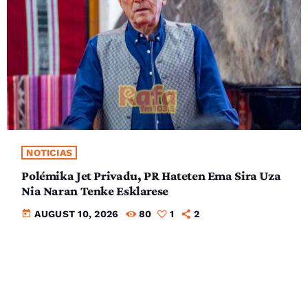
NOTICIAS
Polémika Jet Privadu, PR Hateten Ema Sira Uza
Nia Naran Tenke Esklarese
today
AUGUST 10, 2026
80
1
2