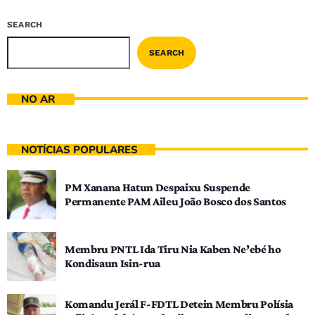
SEARCH
SEARCH
NO AR
NOTÍCIAS POPULARES
PM Xanana Hatun Despaixu Suspende
Permanente PAM Aileu João Bosco dos Santos
Membru PNTL Ida Tiru Nia Kaben Ne’ebé ho
Kondisaun Isin-rua
Komandu Jerál F-FDTL Detein Membru Polísia