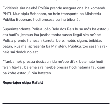
Evidénsia sira ne’ebé Polísia prende asegura ona iha komandu
PNTL Munisípiu Bobonaro, no hein transporta ba Ministériu
Públiku Bobonaro hodi prosesa ba iha tribunál.
Superintendente Polísia João Belo dos Reis husu mós ba estadu
atu hadi’a jestaun iha justisa tanba sasán ilegál sira ne’ebé
Polísia prende hanesan karreta, bero, motór, sigaru, bébidas
balun, ikus mai aprezenta ba Ministériu Públiku, to’o sasán sira-
ne’e sai dodok no aat.
“Tanba ne’e presiza desizaun ida ne’ebé di’ak, bele halo hodi
fa’an fila-fali ba ema sira ne’ebé presiza hodi hatama fali osan
ba kofre estadu,” Nia hateten.
Reportajen ekipa Rafa.tl