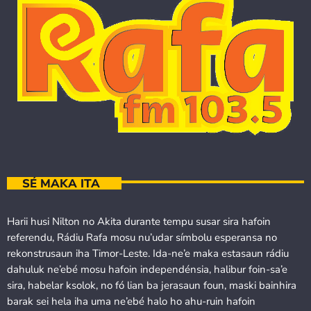
SÉ MAKA ITA
Harii husi Nilton no Akita durante tempu susar sira hafoin
referendu, Rádiu Rafa mosu nu’udar símbolu esperansa no
rekonstrusaun iha Timor-Leste. Ida-ne’e maka estasaun rádiu
dahuluk ne’ebé mosu hafoin independénsia, halibur foin-sa’e
sira, habelar ksolok, no fó lian ba jerasaun foun, maski bainhira
barak sei hela iha uma ne’ebé halo ho ahu-ruin hafoin