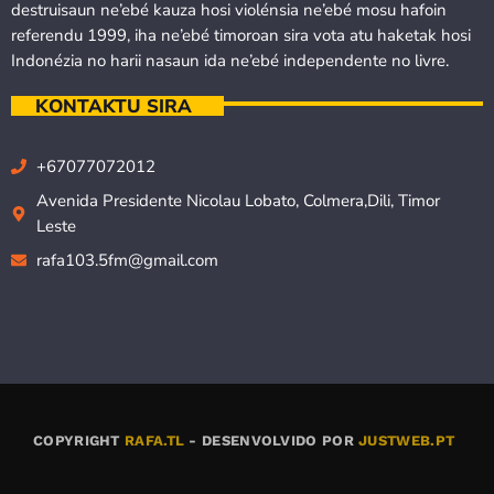
destruisaun ne’ebé kauza hosi violénsia ne’ebé mosu hafoin
referendu 1999, iha ne’ebé timoroan sira vota atu haketak hosi
Indonézia no harii nasaun ida ne’ebé independente no livre.
KONTAKTU SIRA
+67077072012
Avenida Presidente Nicolau Lobato, Colmera,Dili, Timor
Leste
rafa103.5fm@gmail.com
COPYRIGHT
RAFA.TL
- DESENVOLVIDO POR
JUSTWEB.PT