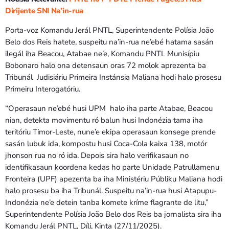
Dirijente SNI Na’in-rua
Porta-voz Komandu Jerál PNTL, Superintendente Polísia João
Belo dos Reis hatete, suspeitu na’in-rua ne’ebé hatama sasán
ilegál iha Beacou, Atabae ne’e, Komandu PNTL Munisípiu
Bobonaro halo ona detensaun oras 72 molok aprezenta ba
Tribunál Judisiáriu Primeira Instánsia Maliana hodi halo prosesu
Primeiru Interogatóriu.
“Operasaun ne’ebé husi UPM halo iha parte Atabae, Beacou
nian, detekta movimentu ró balun husi Indonézia tama iha
teritóriu Timor-Leste, nune’e ekipa operasaun konsege prende
sasán lubuk ida, kompostu husi Coca-Cola kaixa 138, motór
jhonson rua no ró ida. Depois sira halo verifikasaun no
identifikasaun koordena kedas ho parte Unidade Patrullamenu
Fronteira (UPF) apezenta ba iha Ministériu Públiku Maliana hodi
halo prosesu ba iha Tribunál. Suspeitu na’in-rua husi Atapupu-
Indonézia ne’e detein tanba komete kríme flagrante de litu,”
Superintendente Polísia João Belo dos Reis ba jornalista sira iha
Komandu Jerál PNTL, Díli, Kinta (27/11/2025).