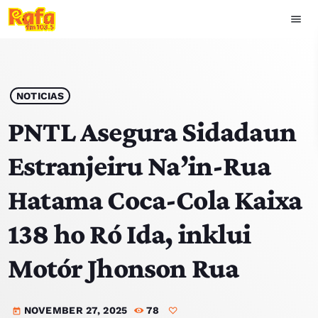
menu
close
play_arrow
OUVIR RAFA
NOTICIAS
PNTL Asegura Sidadaun
Estranjeiru Na’in-Rua
HOME
Hatama Coca-Cola Kaixa
NOTISIA
138 ho Ró Ida, inklui
EKIPA
Motór Jhonson Rua
TOP 15
NOVEMBER 27, 2025
78
PODCAST SIRA
today