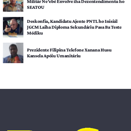
Militár Ne’ebé Envolve iha Dezentendimentu ho
SEATOU
Deskonfia, Kandidatu Ajente PNTL ho Inisiál
JGCM Laiha Diploma Sekundáriu Pasa Ba Teste
Médiku
Prezidente Filipina Telefone Xanana Husu
Kansela Apóiu Umanitáriu