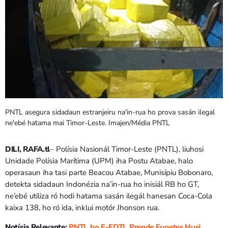
Bom dia RAFA
7:00 AM - 9:00 AM
PNTL asegura sidadaun estranjeiru na'in-rua ho prova sasán ilegal
ne'ebé hatama mai Timor-Leste. Imajen/Média PNTL
DILI, RAFA.tl
– Polísia Nasionál Timor-Leste (PNTL), liuhosi
Unidade Polísia Marítima (UPM) iha Postu Atabae, halo
operasaun iha tasi parte Beacou Atabae, Munisípiu Bobonaro,
detekta sidadaun Indonézia na’in-rua ho inisiál RB ho GT,
ne’ebé utiliza ró hodi hatama sasán ilegál hanesan Coca-Cola
kaixa 138, ho ró ida, inklui motór Jhonson rua.
Notísia Relevante:
PNTL ho F-FDTL Prende Fugetes Husi