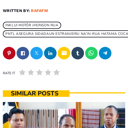
WRITTEN BY:
RAFAFM
INKLUI MOTÓR JHONSON RUA
PNTL ASEGURA SIDADAUN ESTRANJEIRU NA’IN-RUA HATAMA COCA-
email
RATE IT
SIMILAR POSTS