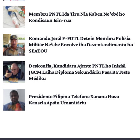
Membru PNTL Ida Tiru Nia Kaben Ne’ebé ho
Kondisaun Isin-rua
Komandu Jerál F-FDTL Detein Membru Polísia
Militár Ne’ebé Envolve iha Dezentendimentu ho
SEATOU
Deskonfia, Kandidatu Ajente PNTL ho Inisiál
JGCM Laiha Diploma Sekundáriu Pasa Ba Teste
Médiku
Prezidente Filipina Telefone Xanana Husu
Kansela Apóiu Umanitáriu