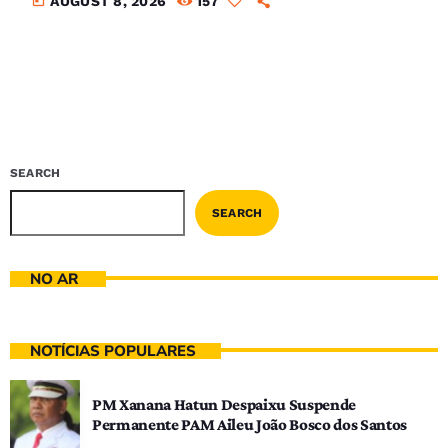
today
AUGUST 8, 2026
157
SEARCH
SEARCH
NO AR
NOTÍCIAS POPULARES
PM Xanana Hatun Despaixu Suspende
Permanente PAM Aileu João Bosco dos Santos