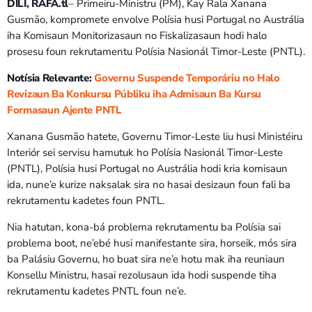
DILI, RAFA.tl
– Primeiru-Ministru (PM), Kay Rala Xanana
Gusmão, kompromete envolve Polísia husi Portugal no Austrália
iha Komisaun Monitorizasaun no Fiskalizasaun hodi halo
prosesu foun rekrutamentu Polísia Nasionál Timor-Leste (PNTL).
Notísia Relevante:
Governu Suspende Temporáriu no Halo
Revizaun Ba Konkursu Públiku iha Admisaun Ba Kursu
Formasaun Ajente PNTL
Xanana Gusmão hatete, Governu Timor-Leste liu husi Ministéiru
Interiór sei servisu hamutuk ho Polísia Nasionál Timor-Leste
(PNTL), Polísia husi Portugal no Austrália hodi kria komisaun
ida, nune’e kurize naksalak sira no hasai desizaun foun fali ba
rekrutamentu kadetes foun PNTL.
Nia hatutan, kona-bá problema rekrutamentu ba Polísia sai
problema boot, ne’ebé husi manifestante sira, horseik, mós sira
ba Palásiu Governu, ho buat sira ne’e hotu mak iha reuniaun
Konsellu Ministru, hasai rezolusaun ida hodi suspende tiha
rekrutamentu kadetes PNTL foun ne’e.