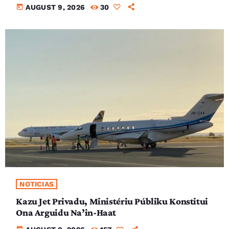
today
AUGUST 9, 2026
30
NOTICIAS
Kazu Jet Privadu, Ministériu Públiku Konstitui
Ona Arguidu Na’in-Haat