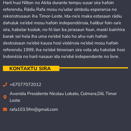
Harii husi Nilton no Akita durante tempu susar sira hafoin
referendu, Rádiu Rafa mosu nu’udar símbolu esperansa no
rekonstrusaun iha Timor-Leste. Ida-ne’e maka estasaun rádiu
dahuluk ne’ebé mosu hafoin independénsia, halibur foin-sa’e
sira, habelar ksolok, no fó lian ba jerasaun foun, maski bainhira
barak sei hela iha uma ne’ebé halo ho ahu-ruin hafoin
destruisaun ne’ebé kauza hosi violénsia ne’ebé mosu hafoin
referendu 1999, iha ne’ebé timoroan sira vota atu haketak hosi
Indonézia no harii nasaun ida ne’ebé independente no livre.
KONTAKTU SIRA
+67077072012
Avenida Presidente Nicolau Lobato, Colmera,Dili, Timor
Leste
rafa103.5fm@gmail.com