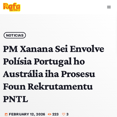
menu
close
play_arrow
OUVIR RAFA
NOTICIAS
PM Xanana Sei Envolve
Polísia Portugal ho
HOME
Austrália iha Prosesu
NOTISIA
Foun Rekrutamentu
EKIPA
PNTL
TOP 15
FEBRUARY 12, 2026
223
3
PODCAST SIRA
today