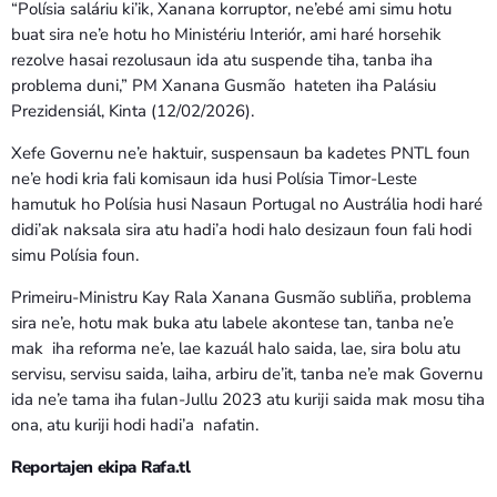
“Polísia saláriu ki’ik, Xanana korruptor, ne’ebé ami simu hotu
buat sira ne’e hotu ho Ministériu Interiór, ami haré horsehik
rezolve hasai rezolusaun ida atu suspende tiha, tanba iha
problema duni,” PM Xanana Gusmão hateten iha Palásiu
Prezidensiál, Kinta (12/02/2026).
Xefe Governu ne’e haktuir, suspensaun ba kadetes PNTL foun
ne’e hodi kria fali komisaun ida husi Polísia Timor-Leste
hamutuk ho Polísia husi Nasaun Portugal no Austrália hodi haré
didi’ak naksala sira atu hadi’a hodi halo desizaun foun fali hodi
simu Polísia foun.
Primeiru-Ministru Kay Rala Xanana Gusmão subliña, problema
sira ne’e, hotu mak buka atu labele akontese tan, tanba ne’e
mak iha reforma ne’e, lae kazuál halo saida, lae, sira bolu atu
servisu, servisu saida, laiha, arbiru de’it, tanba ne’e mak Governu
ida ne’e tama iha fulan-Jullu 2023 atu kuriji saida mak mosu tiha
ona, atu kuriji hodi hadi’a nafatin.
Reportajen ekipa Rafa.tl