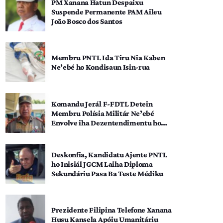
PM Xanana Hatun Despaixu
Suspende Permanente PAM Aileu
João Bosco dos Santos
Membru PNTL Ida Tiru Nia Kaben
Ne’ebé ho Kondisaun Isin-rua
Komandu Jerál F-FDTL Detein
Membru Polísia Militár Ne’ebé
Envolve iha Dezentendimentu ho
SEATOU
Deskonfia, Kandidatu Ajente PNTL
ho Inisiál JGCM Laiha Diploma
Sekundáriu Pasa Ba Teste Médiku
Prezidente Filipina Telefone Xanana
Husu Kansela Apóiu Umanitáriu