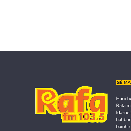
SÉ MA
Harii h
Rafa m
Ida-ne
halibur
bainhir