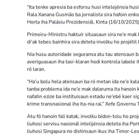
“Ita tenke apresia ba esforsu husi intelejénsia hu
Rala Xanana Gusmão ba jornalista sira hafoin en
Horta iha Palásiu Prezidensiál, Kinta (16/10/2025)
Primeiru-Ministru haktuir situasaun sira ne’e mak
di’ak tebes bainhira sira deteta involku ho projétil
Nia husu autoridade seguransa atu tau atensaun ba
averiguasaun iha tasi-klaran hodi kontrola labele i
ró laran.
“Ha’u bolu hela atensaun ba ró metan ida ne’e kal
tanba problema ida ne’e mak dalaruma ita hanoin kat
nafatin ezize ba instituisaun estadu ne’ebé kaer si
krime transnasional iha ita-nia rai,” Xefe Governu
Atu fó hanoin fali katak, involku bidon-tolu ho pro
liuhosi servisu nasionál intelijénsia deteta iha P
liuhosi Singapura no distinsaun ikus iha Timor-Les