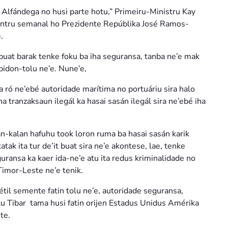
si Alfándega no husi parte hotu,” Primeiru-Ministru Kay
kontru semanal ho Prezidente Repúblika José Ramos-
.
 buat barak tenke foku ba iha seguransa, tanba ne’e mak
 bidon-tolu ne’e. Nune’e,
 ró ne’ebé autoridade marítima no portuáriu sira halo
ha tranzaksaun ilegál ka hasai sasán ilegál sira ne’ebé iha
an-kalan hafuhu took loron ruma ba hasai sasán karik
ak ita tur de’it buat sira ne’e akontese, lae, tenke
guransa ka kaer ida-ne’e atu ita redus kriminalidade no
 Timor-Leste ne’e tenik.
jétil semente fatin tolu ne’e, autoridade seguransa,
ortu Tibar tama husi fatin orijen Estadus Unidus Amérika
te.