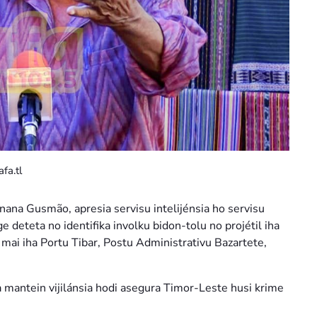
fa.tl
nana Gusmão, apresia servisu intelijénsia ho servisu
deteta no identifika involku bidon-tolu no projétil iha
mai iha Portu Tibar, Postu Administrativu Bazartete,
 mantein vijilánsia hodi asegura Timor-Leste husi krime