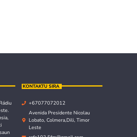
KONTAKTU SIRA
 Rádiu
+67077072012
ste.
Avenida Presidente Nicolau
sia,
Lobato, Colmera,Dili, Timor
i
Leste
isaun