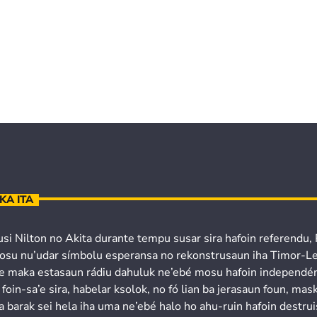
KA ITA
usi Nilton no Akita durante tempu susar sira hafoin referendu,
osu nu’udar símbolu esperansa no rekonstrusaun iha Timor-Le
’e maka estasaun rádiu dahuluk ne’ebé mosu hafoin independén
 foin-sa’e sira, habelar ksolok, no fó lian ba jerasaun foun, mask
a barak sei hela iha uma ne’ebé halo ho ahu-ruin hafoin destru