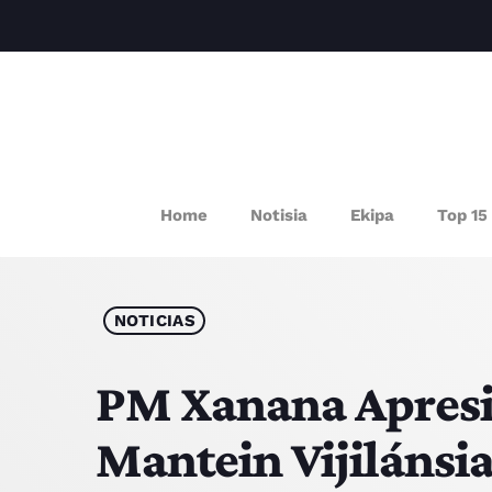
P
Home
Notisia
Ekipa
Top 15
NOTICIAS
PM Xanana Apresia
Mantein Vijiláns