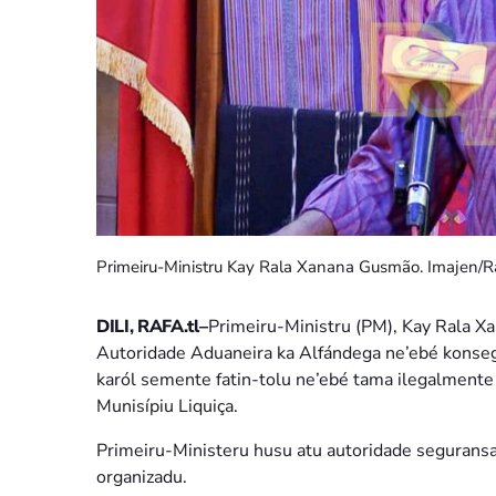
Primeiru-Ministru Kay Rala Xanana Gusmão. Imajen/Ra
DILI, RAFA.tl–
Primeiru-Ministru (PM), Kay Rala Xa
Autoridade Aduaneira ka Alfándega ne’ebé konsege 
karól semente fatin-tolu ne’ebé tama ilegalmente 
Munisípiu Liquiça.
Primeiru-Ministeru husu atu autoridade seguransa
organizadu.