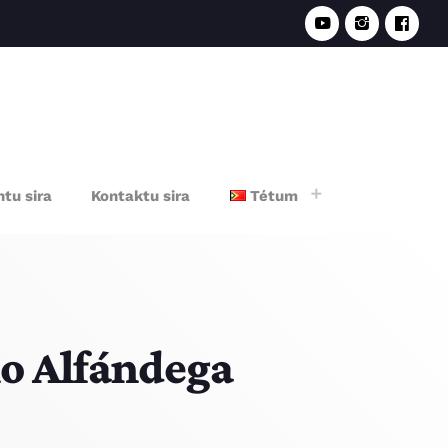
e
tu sira
Kontaktu sira
Tétum
ho Alfándega