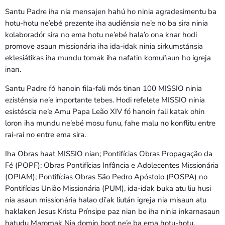
Santu Padre iha nia mensajen hahú ho ninia agradesimentu ba
hotu-hotu ne’ebé prezente iha audiénsia ne’e no ba sira ninia
kolaboradór sira no ema hotu ne’ebé hala’o ona knar hodi
promove asaun missionária iha ida-idak ninia sirkumstánsia
eklesiátikas iha mundu tomak iha nafatin komuñaun ho igreja
inan.
Santu Padre fó hanoin fila-fali mós tinan 100 MISSIO ninia
ezisténsia ne’e importante tebes. Hodi refelete MISSIO ninia
esistéscia ne’e Amu Papa Leão XIV fó hanoin fali katak ohin
loron iha mundu ne’ebé mosu funu, fahe malu no konflitu entre
rai-rai no entre ema sira.
Iha Obras haat MISSIO nian; Pontifícias Obras Propagação da
Fé (POPF); Obras Pontifícias Infância e Adolecentes Missionária
(OPIAM); Pontifícias Obras São Pedro Apóstolo (POSPA) no
Pontifícias União Missionária (PUM), ida-idak buka atu liu husi
nia asaun missionária halao di’ak liután igreja nia misaun atu
haklaken Jesus Kristu Prínsipe paz nian be iha ninia inkarnasaun
hatudu Maromak Nia domin boot ne’e ba ema hotu-hotu.