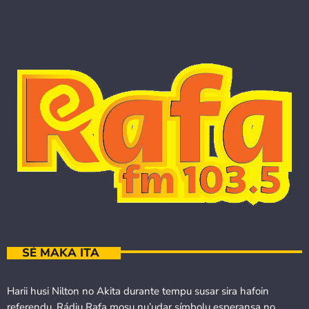
SÉ MAKA ITA
Harii husi Nilton no Akita durante tempu susar sira hafoin
referendu, Rádiu Rafa mosu nu’udar símbolu esperansa no