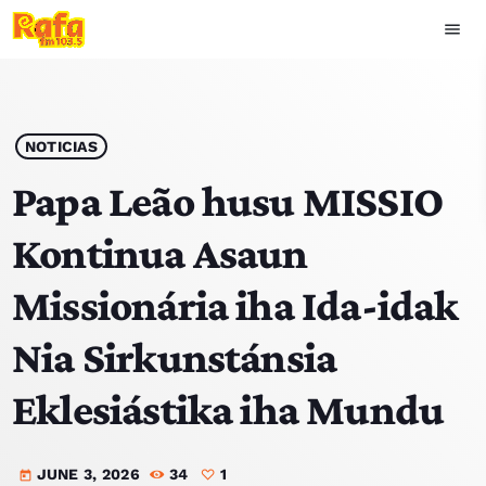
menu
close
play_arrow
OUVIR RAFA
NOTICIAS
Papa Leão husu MISSIO
Kontinua Asaun
HOME
Missionária iha Ida-idak
NOTISIA
Nia Sirkunstánsia
EKIPA
Eklesiástika iha Mundu
TOP 15
JUNE 3, 2026
34
1
PODCAST SIRA
today