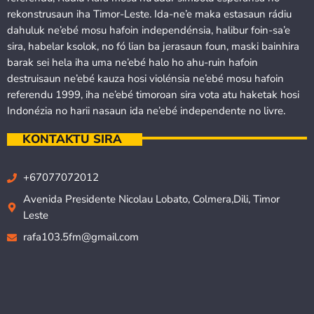
rekonstrusaun iha Timor-Leste. Ida-ne’e maka estasaun rádiu
dahuluk ne’ebé mosu hafoin independénsia, halibur foin-sa’e
sira, habelar ksolok, no fó lian ba jerasaun foun, maski bainhira
barak sei hela iha uma ne’ebé halo ho ahu-ruin hafoin
destruisaun ne’ebé kauza hosi violénsia ne’ebé mosu hafoin
referendu 1999, iha ne’ebé timoroan sira vota atu haketak hosi
Indonézia no harii nasaun ida ne’ebé independente no livre.
KONTAKTU SIRA
+67077072012
Avenida Presidente Nicolau Lobato, Colmera,Dili, Timor
Leste
rafa103.5fm@gmail.com