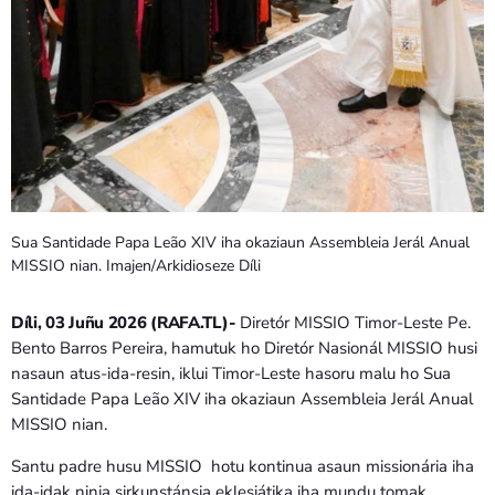
Sua Santidade Papa Leão XIV iha okaziaun Assembleia Jerál Anual
MISSIO nian. Imajen/Arkidioseze Díli
Díli, 03 Juñu 2026 (RAFA.TL)-
Diretór MISSIO Timor-Leste Pe.
Bento Barros Pereira, hamutuk ho Diretór Nasionál MISSIO husi
nasaun atus-ida-resin, iklui Timor-Leste hasoru malu ho Sua
Santidade Papa Leão XIV iha okaziaun Assembleia Jerál Anual
MISSIO nian.
Santu padre husu MISSIO hotu kontinua asaun missionária iha
ida-idak ninia sirkunstánsia eklesiátika iha mundu tomak