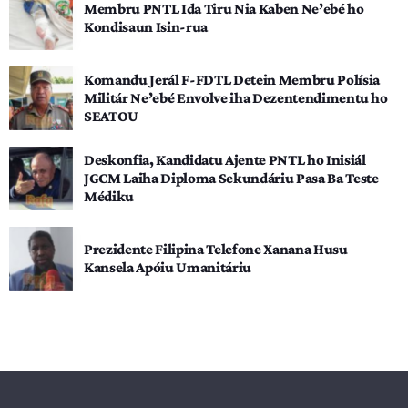
Membru PNTL Ida Tiru Nia Kaben Ne’ebé ho
Kondisaun Isin-rua
Komandu Jerál F-FDTL Detein Membru Polísia
Militár Ne’ebé Envolve iha Dezentendimentu ho
SEATOU
Deskonfia, Kandidatu Ajente PNTL ho Inisiál
JGCM Laiha Diploma Sekundáriu Pasa Ba Teste
Médiku
Prezidente Filipina Telefone Xanana Husu
Kansela Apóiu Umanitáriu