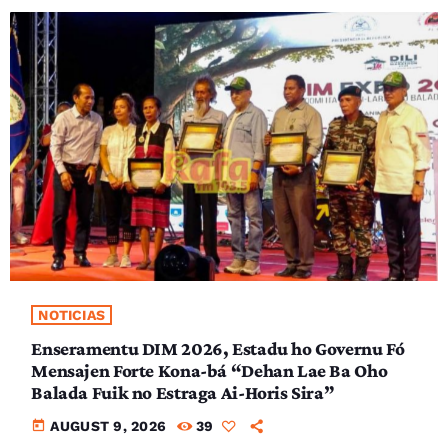
NOTICIAS
Enseramentu DIM 2026, Estadu ho Governu Fó
Mensajen Forte Kona-bá “Dehan Lae Ba Oho
Balada Fuik no Estraga Ai-Horis Sira”
today
AUGUST 9, 2026
39