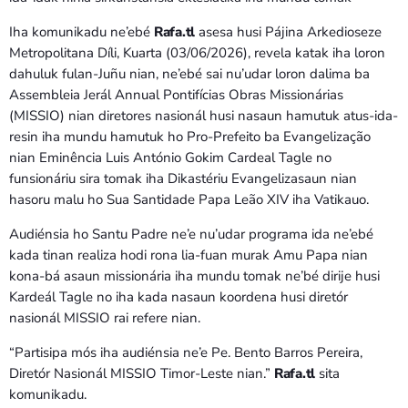
Iha komunikadu ne’ebé
Rafa.tl
asesa husi Pájina Arkedioseze
Metropolitana Díli, Kuarta (03/06/2026), revela katak iha loron
dahuluk fulan-Juñu nian, ne’ebé sai nu’udar loron dalima ba
Assembleia Jerál Annual Pontifícias Obras Missionárias
(MISSIO) nian diretores nasionál husi nasaun hamutuk atus-ida-
resin iha mundu hamutuk ho Pro-Prefeito ba Evangelização
nian Eminência Luis António Gokim Cardeal Tagle no
funsionáriu sira tomak iha Dikastériu Evangelizasaun nian
hasoru malu ho Sua Santidade Papa Leão XIV iha Vatikauo.
Audiénsia ho Santu Padre ne’e nu’udar programa ida ne’ebé
kada tinan realiza hodi rona lia-fuan murak Amu Papa nian
kona-bá asaun missionária iha mundu tomak ne’bé dirije husi
Kardeál Tagle no iha kada nasaun koordena husi diretór
nasionál MISSIO rai refere nian.
“Partisipa mós iha audiénsia ne’e Pe. Bento Barros Pereira,
Diretór Nasionál MISSIO Timor-Leste nian.”
Rafa.tl
sita
komunikadu.