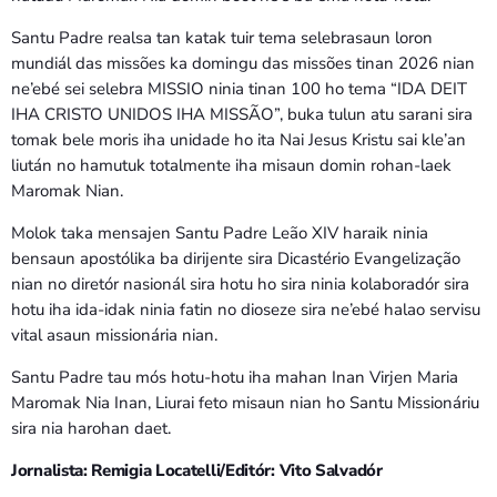
Santu Padre realsa tan katak tuir tema selebrasaun loron
mundiál das missões ka domingu das missões tinan 2026 nian
ne’ebé sei selebra MISSIO ninia tinan 100 ho tema “IDA DEIT
IHA CRISTO UNIDOS IHA MISSÃO”, buka tulun atu sarani sira
tomak bele moris iha unidade ho ita Nai Jesus Kristu sai kle’an
liután no hamutuk totalmente iha misaun domin rohan-laek
Maromak Nian.
Molok taka mensajen Santu Padre Leão XIV haraik ninia
bensaun apostólika ba dirijente sira Dicastério Evangelização
nian no diretór nasionál sira hotu ho sira ninia kolaboradór sira
hotu iha ida-idak ninia fatin no dioseze sira ne’ebé halao servisu
vital asaun missionária nian.
Santu Padre tau mós hotu-hotu iha mahan Inan Virjen Maria
Maromak Nia Inan, Liurai feto misaun nian ho Santu Missionáriu
sira nia harohan daet.
Jornalista: Remigia Locatelli/Editór: Vito Salvadór