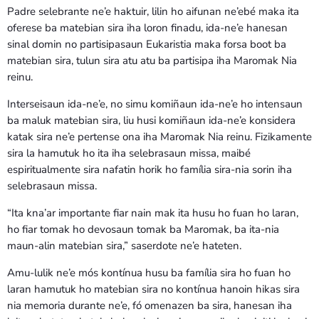
Padre selebrante ne’e haktuir, lilin ho aifunan ne’ebé maka ita
oferese ba matebian sira iha loron finadu, ida-ne’e hanesan
sinal domin no partisipasaun Eukaristia maka forsa boot ba
matebian sira, tulun sira atu atu ba partisipa iha Maromak Nia
reinu.
Interseisaun ida-ne’e, no simu komiñaun ida-ne’e ho intensaun
ba maluk matebian sira, liu husi komiñaun ida-ne’e konsidera
katak sira ne’e pertense ona iha Maromak Nia reinu. Fizikamente
sira la hamutuk ho ita iha selebrasaun missa, maibé
espiritualmente sira nafatin horik ho família sira-nia sorin iha
selebrasaun missa.
“Ita kna’ar importante fiar nain mak ita husu ho fuan ho laran,
ho fiar tomak ho devosaun tomak ba Maromak, ba ita-nia
maun-alin matebian sira,” saserdote ne’e hateten.
Amu-lulik ne’e mós kontínua husu ba família sira ho fuan ho
laran hamutuk ho matebian sira no kontínua hanoin hikas sira
nia memoria durante ne’e, fó omenazen ba sira, hanesan iha