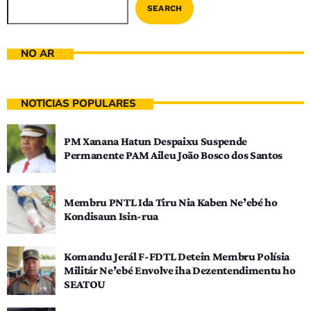
SEARCH
NO AR
NOTÍCIAS POPULARES
PM Xanana Hatun Despaixu Suspende
Permanente PAM Aileu João Bosco dos Santos
Membru PNTL Ida Tiru Nia Kaben Ne’ebé ho
Kondisaun Isin-rua
Komandu Jerál F-FDTL Detein Membru Polísia
Militár Ne’ebé Envolve iha Dezentendimentu ho
SEATOU