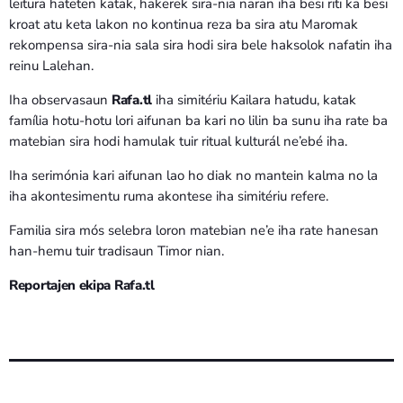
leitura hateten katak, hakerek sira-nia naran iha besi riti ka besi
kroat atu keta lakon no kontinua reza ba sira atu Maromak
rekompensa sira-nia sala sira hodi sira bele haksolok nafatin iha
reinu Lalehan.
Iha observasaun
Rafa.tl
iha simitériu Kailara hatudu, katak
família hotu-hotu lori aifunan ba kari no lilin ba sunu iha rate ba
matebian sira hodi hamulak tuir ritual kulturál ne’ebé iha.
Iha serimónia kari aifunan lao ho diak no mantein kalma no la
iha akontesimentu ruma akontese iha simitériu refere.
Familia sira mós selebra loron matebian ne’e iha rate hanesan
han-hemu tuir tradisaun Timor nian.
Reportajen ekipa Rafa.tl