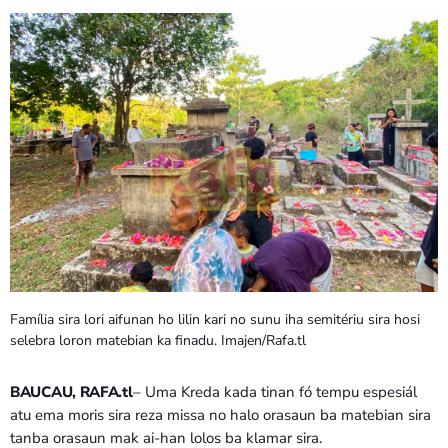
PROGRAMA SIRA
VÍDEO SIRA
EVENTU SIRA
KONTAKTU SIRA
TÉTUM
keyboard_arrow_down
TÉTUM
PORTUGUÊS
PRÓXIMOS PROGRAMAS
Família sira lori aifunan ho lilin kari no sunu iha semitériu sira hosi
selebra loron matebian ka finadu. Imajen/Rafa.tl
Bom dia RAFA
7:00 AM - 10:00 AM
BAUCAU, RAFA.tl
– Uma Kreda kada tinan fó tempu espesiál
atu ema moris sira reza missa no halo orasaun ba matebian sira
tanba orasaun mak ai-han lolos ba klamar sira.