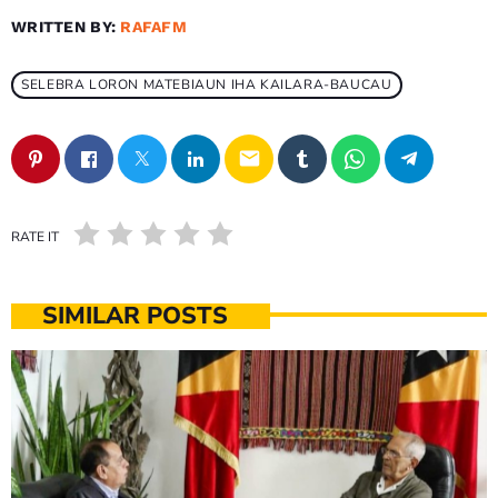
WRITTEN BY:
RAFAFM
SELEBRA LORON MATEBIAUN IHA KAILARA-BAUCAU
email
RATE IT
SIMILAR POSTS