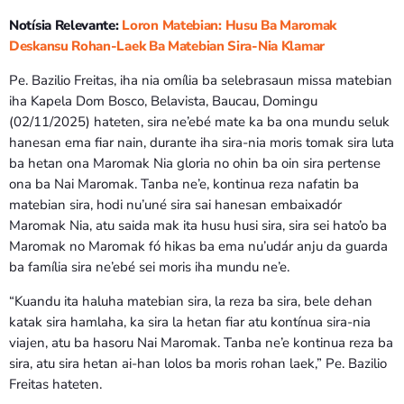
Bom dia RAFA
7:00 AM - 9:00 AM
Notísia Relevante:
Loron Matebian: Husu Ba Maromak
Deskansu Rohan-Laek Ba Matebian Sira-Nia Klamar
Pe. Bazilio Freitas, iha nia omília ba selebrasaun missa matebian
Bom dia RAFA
7:00 AM - 10:00 AM
iha Kapela Dom Bosco, Belavista, Baucau, Domingu
(02/11/2025) hateten, sira ne’ebé mate ka ba ona mundu seluk
hanesan ema fiar nain, durante iha sira-nia moris tomak sira luta
ba hetan ona Maromak Nia gloria no ohin ba oin sira pertense
ona ba Nai Maromak. Tanba ne’e, kontinua reza nafatin ba
matebian sira, hodi nu’uné sira sai hanesan embaixadór
Maromak Nia, atu saida mak ita husu husi sira, sira sei hato’o ba
Maromak no Maromak fó hikas ba ema nu’udár anju da guarda
ba família sira ne’ebé sei moris iha mundu ne’e.
“Kuandu ita haluha matebian sira, la reza ba sira, bele dehan
katak sira hamlaha, ka sira la hetan fiar atu kontínua sira-nia
viajen, atu ba hasoru Nai Maromak. Tanba ne’e kontinua reza ba
sira, atu sira hetan ai-han lolos ba moris rohan laek,” Pe. Bazilio
Freitas hateten.