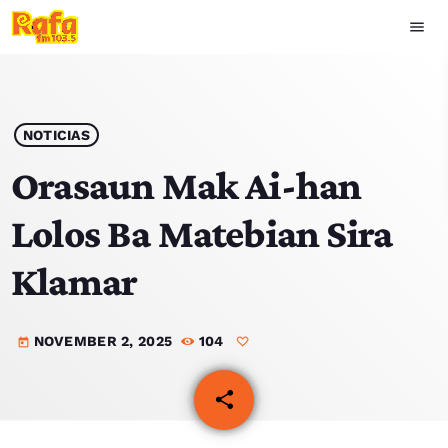
menu
close
play_arrow
OUVIR RAFA
NOTICIAS
Orasaun Mak Ai-han
Lolos Ba Matebian Sira
HOME
Klamar
NOTISIA
NOVEMBER 2, 2025
104
EKIPA
today
TOP 15
share
email
PODCAST SIRA