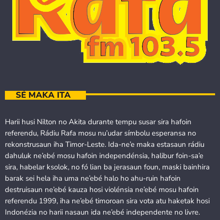
SÉ MAKA ITA
Harii husi Nilton no Akita durante tempu susar sira hafoin
referendu, Rádiu Rafa mosu nu’udar símbolu esperansa no
rekonstrusaun iha Timor-Leste. Ida-ne’e maka estasaun rádiu
dahuluk ne’ebé mosu hafoin independénsia, halibur foin-sa’e
sira, habelar ksolok, no fó lian ba jerasaun foun, maski bainhira
barak sei hela iha uma ne’ebé halo ho ahu-ruin hafoin
destruisaun ne’ebé kauza hosi violénsia ne’ebé mosu hafoin
referendu 1999, iha ne’ebé timoroan sira vota atu haketak hosi
Indonézia no harii nasaun ida ne’ebé independente no livre.