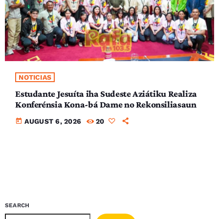
NOTICIAS
Estudante Jesuíta iha Sudeste Aziátiku Realiza
Konferénsia Kona-bá Dame no Rekonsiliasaun
today
AUGUST 6, 2026
20
SEARCH