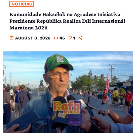
NOTICIAS
Komunidade Haksolok no Agradese Inisiativa
Prezidente Repúblika Realiza Díli Internasionál
Maratona 2026
today
AUGUST 8, 2026
46
1