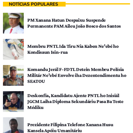
NOTÍCIAS POPULARES
PM Xanana Hatun Despaixu Suspende
Permanente PAM Aileu João Bosco dos Santos
Membru PNTL Ida Tiru Nia Kaben Ne’ebé ho
Kondisaun Isin-rua
Komandu Jerál F-FDTL Detein Membru Polísia
Militár Ne’ebé Envolve iha Dezentendimentu ho
SEATOU
Deskonfia, Kandidatu Ajente PNTL ho Inisiál
JGCM Laiha Diploma Sekundáriu Pasa Ba Teste
Médiku
Prezidente Filipina Telefone Xanana Husu
Kansela Apóiu Umanitáriu