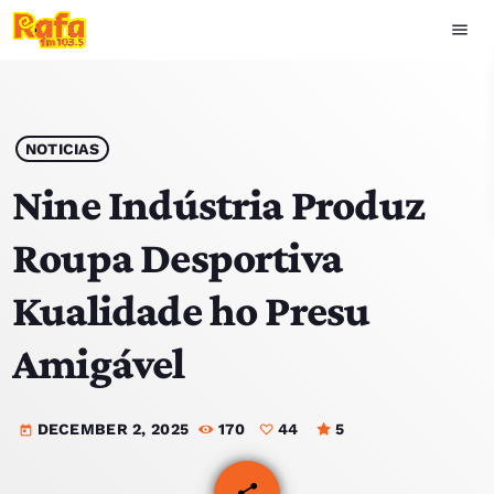
menu
close
play_arrow
OUVIR RAFA
NOTICIAS
Nine Indústria Produz
Roupa Desportiva
HOME
Kualidade ho Presu
NOTISIA
Amigável
EKIPA
DECEMBER 2, 2025
170
44
5
TOP 15
today
PODCAST SIRA
share
email