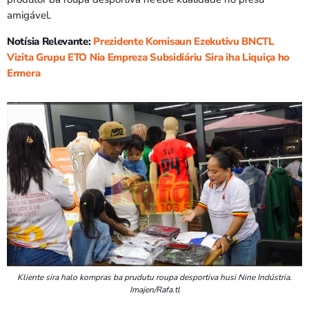
amigável.
Notísia Relevante:
Prezidente Komisaun Ezekutivu BNCTL
Vizita Grupu ETO Nia Empreza Subsidiáriu Sira iha Liquiça ho
Ermera
Kliente sira halo kompras ba prudutu roupa desportiva husi Nine Indústria.
Imajen/Rafa.tl