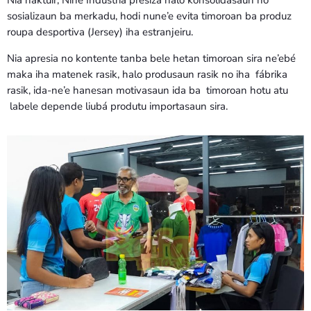
sosializaun ba merkadu, hodi nune’e evita timoroan ba produz
roupa desportiva (Jersey) iha estranjeiru.
Nia apresia no kontente tanba bele hetan timoroan sira ne’ebé
maka iha matenek rasik, halo produsaun rasik no iha fábrika
rasik, ida-ne’e hanesan motivasaun ida ba timoroan hotu atu
labele depende liubá produtu importasaun sira.