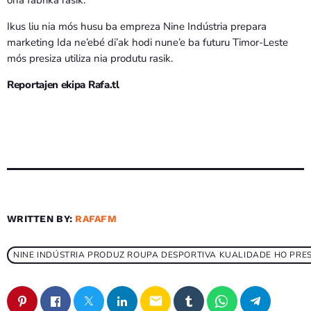
ona fábrika rasik.
Ikus liu nia mós husu ba empreza Nine Indústria prepara
marketing Ida ne’ebé di’ak hodi nune’e ba futuru Timor-Leste
mós presiza utiliza nia produtu rasik.
Reportajen ekipa Rafa.tl
WRITTEN BY:
RAFAFM
NINE INDÚSTRIA PRODUZ ROUPA DESPORTIVA KUALIDADE HO PRE
email