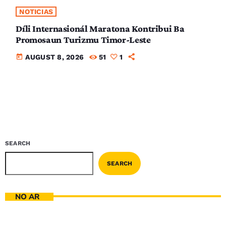
NOTICIAS
Díli Internasionál Maratona Kontribui Ba
Promosaun Turizmu Timor-Leste
today
AUGUST 8, 2026
51
1
SEARCH
SEARCH
NO AR