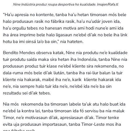
Nine Indústria produz roupa desportiva ho kualidade. Imajen/Rafa.tl
“Ha’u apresia no kontente, tanba ha’u hetan timoroan mós bele
halo produsaun rasik no fábrika rasik, ha’u nu’udár joven ida,
ha’u orgullu tebes no hanesan motiva ami hodi nune’e ami ida
iha área imprime bele halo ligasaun ne’ebé di’ak no bele iha link
hotu ba imi oinsá la’o ba oin,” nia hateten.
Bendito Mendes observa katak, Nine nia produtu ne’e kualidade
tuir produtu saida maka sira hetan iha Indonézia, tanba Nine nia
produsaun produz tuir klase ne’ebé kliente sira rekomenda, no
dala-ruma mós bele di’ak liután, tanba iha rai-liur balun la tuir
kliente nia hakarak, maibé iha ne’e, karik kliente hakarak ida
ne’e, nia sempre halo tuir ida ne’e, ne’ebé ida ne’e ba oin
rezultadu sei di’ak tebes.
Nia mós rekomenda ba timoroan labele ta’uk atu halo buat ida
ne’ebé la kontra lei, tanba timoroan ida fó servisu ba nia maluk
Timor, ne’e motivasaun di’ak, apresiasaun di’ak. Timor tenke
evita uja produsaun importasaun, tanba Timor-Leste mos iha