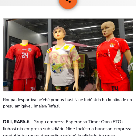
44
PROGRAMA SIRA
VÍDEO SIRA
EVENTU SIRA
KONTAKTU SIRA
TÉTUM
keyboard_arrow_down
TÉTUM
PORTUGUÊS
PRÓXIMOS PROGRAMAS
Roupa desportiva ne'ebé produs husi Nine Indústria ho kualidade no
presu amigável. Imajen/Rafa.tl
DILI, RAFA.tl
– Grupu empreza Esperansa Timor Oan (ETO)
liuhosi nia empreza subsidiáriu Nine Indústria hanesan empreza
produtór ba roupa desportiva ne’ebé kualidade ho presu