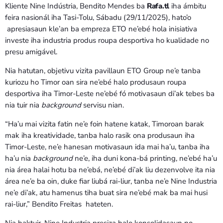
Kliente Nine Indústria, Bendito Mendes ba
Rafa.tl
iha ámbitu
feira nasionál iha Tasi-Tolu, Sábadu (29/11/2025), hato’o
apresiasaun kle’an ba empreza ETO ne’ebé hola inisiativa
investe iha industria produs roupa desportiva ho kualidade no
presu amigável.
Nia hatutan, objetivu vizita pavillaun ETO Group ne’e tanba
kuriozu ho Timor oan sira ne’ebé halo produsaun roupa
desportiva iha Timor-Leste ne’ebé fó motivasaun di’ak tebes ba
nia tuir nia
background
servisu nian.
“Ha’u mai vizita fatin ne’e foin hatene katak, Timoroan barak
mak iha kreatividade, tanba halo rasik ona produsaun iha
Timor-Leste, ne’e hanesan motivasaun ida mai ha’u, tanba iha
ha’u nia
background
ne’e, iha duni kona-bá printing, ne’ebé ha’u
nia área halai hotu ba ne’ebá, ne’ebé di’ak liu dezenvolve ita nia
área ne’e ba oin, duke fiar liubá rai-liur, tanba ne’e Nine Industria
ne’e di’ak, atu hamenus tiha buat sira ne’ebé mak ba mai husi
rai-liur,” Bendito Freitas hateten.
Nia haktuir, Nine Industria presiza halo konsolidasaun no