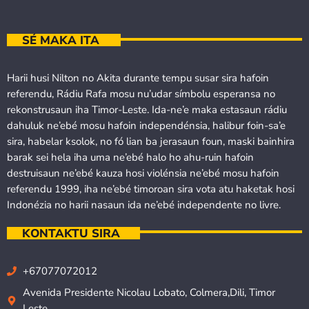
SÉ MAKA ITA
Harii husi Nilton no Akita durante tempu susar sira hafoin
referendu, Rádiu Rafa mosu nu’udar símbolu esperansa no
rekonstrusaun iha Timor-Leste. Ida-ne’e maka estasaun rádiu
dahuluk ne’ebé mosu hafoin independénsia, halibur foin-sa’e
sira, habelar ksolok, no fó lian ba jerasaun foun, maski bainhira
barak sei hela iha uma ne’ebé halo ho ahu-ruin hafoin
destruisaun ne’ebé kauza hosi violénsia ne’ebé mosu hafoin
referendu 1999, iha ne’ebé timoroan sira vota atu haketak hosi
Indonézia no harii nasaun ida ne’ebé independente no livre.
KONTAKTU SIRA
+67077072012
Avenida Presidente Nicolau Lobato, Colmera,Dili, Timor
Leste