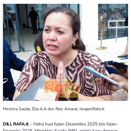
PROGRAMA SIRA
VÍDEO SIRA
EVENTU SIRA
KONTAKTU SIRA
TÉTUM
keyboard_arrow_down
TÉTUM
PORTUGUÊS
PRÓXIMOS PROGRAMAS
Bom dia RAFA
Ministra Saúde, Élia A.A dos Reis Amaral. Imajen/Rafa.tl
7:00 AM - 9:00 AM
DILI, RAFA.tl
– Hahú husi fulan-Dezembru 2025 to’o fulan-
Fevereiru 2026, Ministériu Saúde (MS) rejista kazu dengue