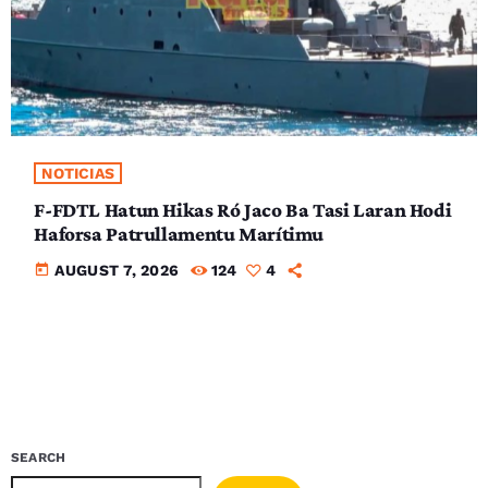
NOTICIAS
F-FDTL Hatun Hikas Ró Jaco Ba Tasi Laran Hodi
Haforsa Patrullamentu Marítimu
today
AUGUST 7, 2026
124
4
SEARCH