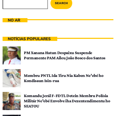
SEARCH
NO AR
NOTÍCIAS POPULARES
PM Xanana Hatun Despaixu Suspende
Permanente PAM Aileu João Bosco dos Santos
Membru PNTL Ida Tiru Nia Kaben Ne’ebé ho
Kondisaun Isin-rua
Komandu Jerál F-FDTL Detein Membru Polísia
Militár Ne’ebé Envolve iha Dezentendimentu ho
SEATOU