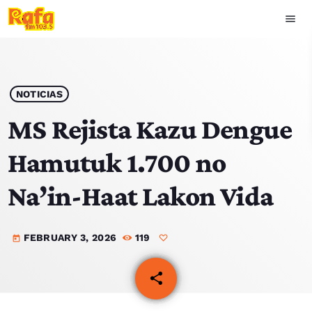
menu
close
play_arrow
OUVIR RAFA
NOTICIAS
MS Rejista Kazu Dengue
Hamutuk 1.700 no
HOME
Na’in-Haat Lakon Vida
NOTISIA
FEBRUARY 3, 2026
119
EKIPA
today
TOP 15
share
email
PODCAST SIRA