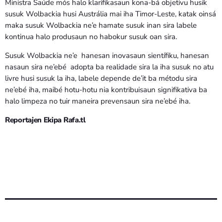
Ministra Saúde mós halo klarifikasaun kona-bá objetivu husik
susuk Wolbackia husi Austrália mai iha Timor-Leste, katak oinsá
maka susuk Wolbackia ne’e hamate susuk inan sira labele
kontinua halo produsaun no habokur susuk oan sira.
Susuk Wolbackia ne’e hanesan inovasaun sientífiku, hanesan
nasaun sira ne’ebé adopta ba realidade sira la iha susuk no atu
livre husi susuk la iha, labele depende de’it ba métodu sira
ne’ebé iha, maibé hotu-hotu nia kontribuisaun signifikativa ba
halo limpeza no tuir maneira prevensaun sira ne’ebé iha.
Reportajen Ekipa Rafa.tl