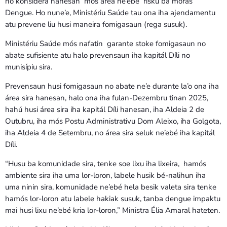
no konsidera hanesan mós área ne’ebé risku ba moras
Dengue. Ho nune’e, Ministériu Saúde tau ona iha ajendamentu
atu prevene liu husi maneira fomigasaun (rega susuk).
Ministériu Saúde mós nafatin garante stoke fomigasaun no
abate sufisiente atu halo prevensaun iha kapitál Díli no
munisípiu sira.
Prevensaun husi fomigasaun no abate ne’e durante la’o ona iha
área sira hanesan, halo ona iha fulan-Dezembru tinan 2025,
hahú husi área sira iha kapitál Díli hanesan, iha Aldeia 2 de
Outubru, iha mós Postu Administrativu Dom Aleixo, iha Golgota,
iha Aldeia 4 de Setembru, no área sira seluk ne’ebé iha kapitál
Díli.
“Husu ba komunidade sira, tenke soe lixu iha lixeira, hamós
ambiente sira iha uma lor-loron, labele husik bé-nalihun iha
uma ninin sira, komunidade ne’ebé hela besik valeta sira tenke
hamós lor-loron atu labele hakiak susuk, tanba dengue impaktu
mai husi lixu ne’ebé kria lor-loron,” Ministra Élia Amaral hateten.