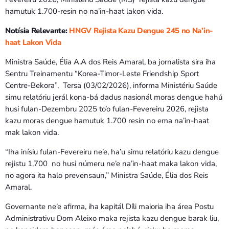
Bom dia RAFA
hamutuk 1.700-resin no na’in-haat lakon vida.
7:00 AM - 10:00 AM
Notísia Relevante:
HNGV Rejista Kazu Dengue 245 no Na’in-
haat Lakon Vida
Ministra Saúde, Élia A.A dos Reis Amaral, ba jornalista sira iha
Sentru Treinamentu “Korea-Timor-Leste Friendship Sport
Centre-Bekora”, Tersa (03/02/2026), informa Ministériu Saúde
simu relatóriu jerál kona-bá dadus nasionál moras dengue hahú
husi fulan-Dezembru 2025 to’o fulan-Fevereiru 2026, rejista
kazu moras dengue hamutuk 1.700 resin no ema na’in-haat
mak lakon vida.
“Iha inísiu fulan-Fevereiru ne’e, ha’u simu relatóriu kazu dengue
rejistu 1.700 no husi númeru ne’e na’in-haat maka lakon vida,
no agora ita halo prevensaun,’’ Ministra Saúde, Élia dos Reis
Amaral.
Governante ne’e afirma, iha kapitál Díli maioria iha área Postu
Administrativu Dom Aleixo maka rejista kazu dengue barak liu,