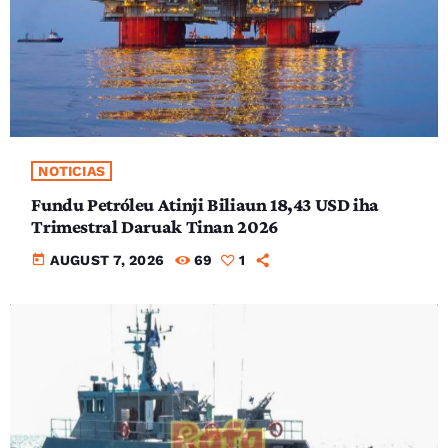
NOTICIAS
Fundu Petróleu Atinji Biliaun 18,43 USD iha
Trimestral Daruak Tinan 2026
today
AUGUST 7, 2026
69
1