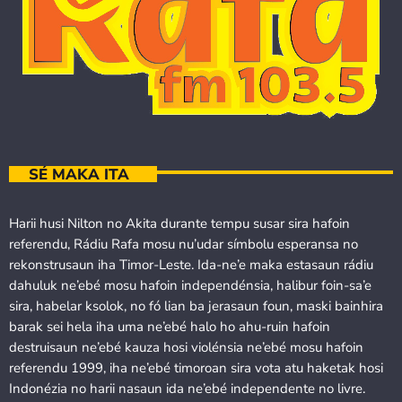
SÉ MAKA ITA
Harii husi Nilton no Akita durante tempu susar sira hafoin
referendu, Rádiu Rafa mosu nu’udar símbolu esperansa no
rekonstrusaun iha Timor-Leste. Ida-ne’e maka estasaun rádiu
dahuluk ne’ebé mosu hafoin independénsia, halibur foin-sa’e
sira, habelar ksolok, no fó lian ba jerasaun foun, maski bainhira
barak sei hela iha uma ne’ebé halo ho ahu-ruin hafoin
destruisaun ne’ebé kauza hosi violénsia ne’ebé mosu hafoin
referendu 1999, iha ne’ebé timoroan sira vota atu haketak hosi
Indonézia no harii nasaun ida ne’ebé independente no livre.