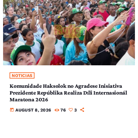
NOTICIAS
Komunidade Haksolok no Agradese Inisiativa
Prezidente Repúblika Realiza Díli Internasionál
Maratona 2026
today
AUGUST 8, 2026
76
3