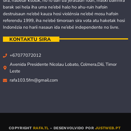
sira, habelar ksolok, no fó lian ba jerasaun foun, maski bainhira
barak sei hela iha uma ne’ebé halo ho ahu-ruin hafoin
destruisaun ne’ebé kauza hosi violénsia ne’ebé mosu hafoin
referendu 1999, iha ne’ebé timoroan sira vota atu haketak hosi
Indonézia no harii nasaun ida ne’ebé independente no livre.
KONTAKTU SIRA
+67077072012
Avenida Presidente Nicolau Lobato, Colmera,Dili, Timor
Leste
rafa103.5fm@gmail.com
COPYRIGHT
RAFA.TL
- DESENVOLVIDO POR
JUSTWEB.PT