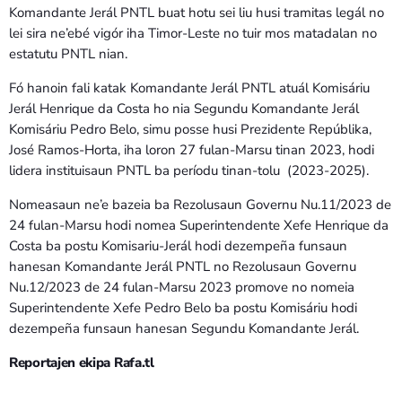
Komandante Jerál PNTL buat hotu sei liu husi tramitas legál no
lei sira ne’ebé vigór iha Timor-Leste no tuir mos matadalan no
estatutu PNTL nian.
Fó hanoin fali katak Komandante Jerál PNTL atuál Komisáriu
Jerál Henrique da Costa ho nia Segundu Komandante Jerál
Komisáriu Pedro Belo, simu posse husi Prezidente Repúblika,
José Ramos-Horta, iha loron 27 fulan-Marsu tinan 2023, hodi
lidera instituisaun PNTL ba períodu tinan-tolu (2023-2025).
Nomeasaun ne’e bazeia ba Rezolusaun Governu Nu.11/2023 de
24 fulan-Marsu hodi nomea Superintendente Xefe Henrique da
Costa ba postu Komisariu-Jerál hodi dezempeña funsaun
hanesan Komandante Jerál PNTL no Rezolusaun Governu
Nu.12/2023 de 24 fulan-Marsu 2023 promove no nomeia
Superintendente Xefe Pedro Belo ba postu Komisáriu hodi
dezempeña funsaun hanesan Segundu Komandante Jerál.
Reportajen ekipa Rafa.tl