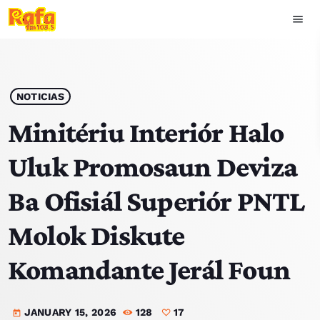
menu
close
play_arrow
OUVIR RAFA
NOTICIAS
Minitériu Interiór Halo
Uluk Promosaun Deviza
HOME
Ba Ofisiál Superiór PNTL
NOTISIA
Molok Diskute
EKIPA
Komandante Jerál Foun
TOP 15
JANUARY 15, 2026
128
17
PODCAST SIRA
today