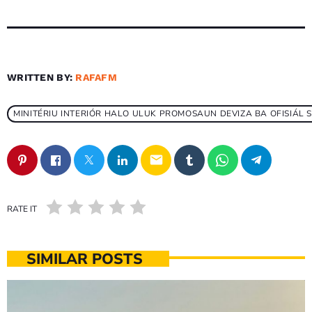
WRITTEN BY:
RAFAFM
MINITÉRIU INTERIÓR HALO ULUK PROMOSAUN DEVIZA BA OFISIÁL
email
RATE IT
SIMILAR POSTS