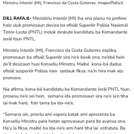
Ministru Interiór (MI), Francisco da Costa Guterres. Imajen/Rafa.tl
DILI, RAFA.tl-
Ministériu Interiór (MI) iha ona planu no prefere
halo uluk promosaun deviza ba ofisiál Superiór Polísia Nasionál
Timor-Leste (PNTL) molok deskute kandidatu ba Komandante
Jerál foun PNTL.
Ministru Interiór (MI), Francisco da Costa Guterres esplika,
promosaun ba ofisiál Superiór sira ne’e besik ona, ne’ebé hein
de’it desizaun husi Konsellu Ministru. Maibé kona-bá dadus
ofisiál susperiór Polísia nian seidauk fiksa, na’in hira mak atu
promove.
Nia afirma, kona-bá kandidatu ba Komandante Jerál PNTL foun,
prosesu ne’e sei hein, semana ida promosaun sira ne’e la’o tiha
lai mak haré, foin tama ba ida-ne’e.
“Semana oin, prontu ami espera katak ami aprezenta ba
Konsellu Ministru para hetan aprovasaun para ita avansa ona.
Ha’u la fiksa, maibé ba ida-ne’e ami haré tiha lai estrutura. Ba