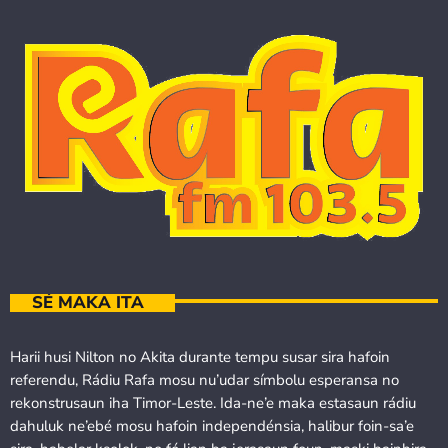
SÉ MAKA ITA
Harii husi Nilton no Akita durante tempu susar sira hafoin
referendu, Rádiu Rafa mosu nu’udar símbolu esperansa no
rekonstrusaun iha Timor-Leste. Ida-ne’e maka estasaun rádiu
dahuluk ne’ebé mosu hafoin independénsia, halibur foin-sa’e