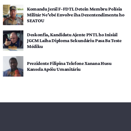
Komandu Jerál F-FDTL Detein Membru Polísia
Militár Ne’ebé Envolve iha Dezentendimentu ho
SEATOU
Deskonfia, Kandidatu Ajente PNTL ho Inisiál
JGCM Laiha Diploma Sekundáriu Pasa Ba Teste
Médiku
Prezidente Filipina Telefone Xanana Husu
Kansela Apóiu Umanitáriu