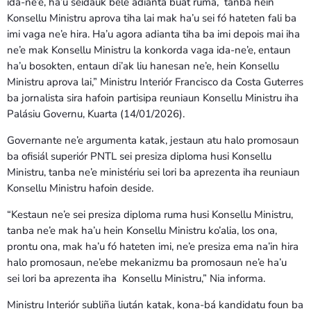
ida-ne’e, ha’u seidauk bele adianta buat ruma, tanba hein
Konsellu Ministru aprova tiha lai mak ha’u sei fó hateten fali ba
imi vaga ne’e hira. Ha’u agora adianta tiha ba imi depois mai iha
ne’e mak Konsellu Ministru la konkorda vaga ida-ne’e, entaun
ha’u bosokten, entaun di’ak liu hanesan ne’e, hein Konsellu
Ministru aprova lai,” Ministru Interiór Francisco da Costa Guterres
ba jornalista sira hafoin partisipa reuniaun Konsellu Ministru iha
Palásiu Governu, Kuarta (14/01/2026).
Governante ne’e argumenta katak, jestaun atu halo promosaun
ba ofisiál superiór PNTL sei presiza diploma husi Konsellu
Ministru, tanba ne’e ministériu sei lori ba aprezenta iha reuniaun
Konsellu Ministru hafoin deside.
“Kestaun ne’e sei presiza diploma ruma husi Konsellu Ministru,
tanba ne’e mak ha’u hein Konsellu Ministru ko’alia, los ona,
prontu ona, mak ha’u fó hateten imi, ne’e presiza ema na’in hira
halo promosaun, ne’ebe mekanizmu ba promosaun ne’e ha’u
sei lori ba aprezenta iha Konsellu Ministru,” Nia informa.
Ministru Interiór subliña liután katak, kona-bá kandidatu foun ba