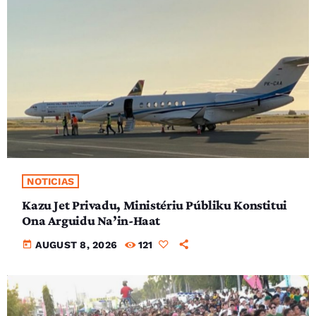
NOTICIAS
Kazu Jet Privadu, Ministériu Públiku Konstitui
Ona Arguidu Na’in-Haat
today
AUGUST 8, 2026
121