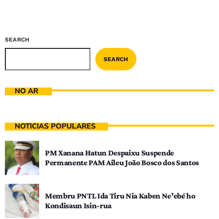
SEARCH
SEARCH
NO AR
NOTÍCIAS POPULARES
PM Xanana Hatun Despaixu Suspende
Permanente PAM Aileu João Bosco dos Santos
Membru PNTL Ida Tiru Nia Kaben Ne’ebé ho
Kondisaun Isin-rua