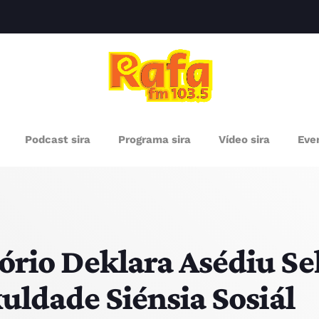
clos
RÓXIMOS PROGRAMAS
Podcast sira
Programa sira
Vídeo sira
Even
ório Deklara Asédiu S
kuldade Siénsia Sosiál