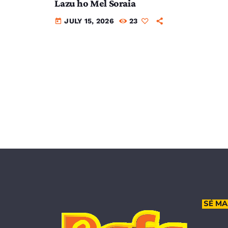
Lazu ho Mel Soraia
JULY 15, 2026
23
today
SÉ MA