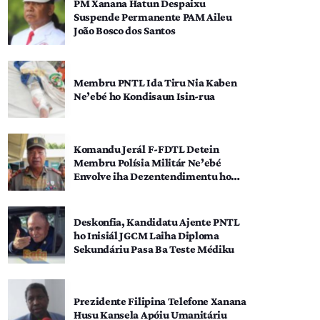
PM Xanana Hatun Despaixu
Suspende Permanente PAM Aileu
João Bosco dos Santos
Membru PNTL Ida Tiru Nia Kaben
Ne’ebé ho Kondisaun Isin-rua
Komandu Jerál F-FDTL Detein
Membru Polísia Militár Ne’ebé
Envolve iha Dezentendimentu ho
SEATOU
Deskonfia, Kandidatu Ajente PNTL
ho Inisiál JGCM Laiha Diploma
Sekundáriu Pasa Ba Teste Médiku
Prezidente Filipina Telefone Xanana
Husu Kansela Apóiu Umanitáriu