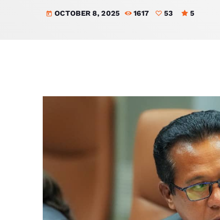
OCTOBER 8, 2025
1617
53
5
today