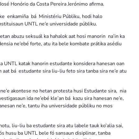
u José Honório da Costa Pereira Jerónimo afirma.
énke enkamiña bá Ministériu Públiku, hodi halo
nstituisaun UNTL ne’e universidade públiku.
hetan abuzu seksuál ka hahalok aat hosi manorin na’in ka
densia ne’ebé forte, atu ita bele kombate prátika asédiu
iha UNTL katak hanorin estudante konsidera hanesan oan
n aat bá estudante sira liu-liu feto sira tanba sira ne’e atu
 ne’e akontese no hetan protesta husi Estudante sira, nia
vestigasaun ida ne’ebé kle’an bá kazu sira hanesan ne’e,
anesan ne’e, tantu iha universidade públiku no mos
u, liu-liu ba estudante sira atu labele tauk ko’alia sai,
ós husu ba UNTL bele fó sansaun disiplinar, tanba