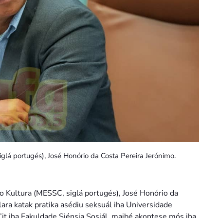
iglá portugés), José Honório da Costa Pereira Jerónimo.
no Kultura (MESSC, siglá portugés), José Honório da
ara katak pratika asédiu seksuál iha Universidade
it iha Fakuldade Siénsia Sosiál, maibé akontese mós iha