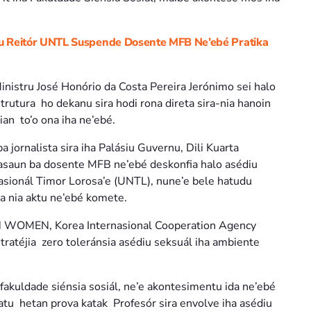
Reitór UNTL Suspende Dosente MFB Ne’ebé Pratika
istru José Honório da Costa Pereira Jerónimo sei halo
rutura ho dekanu sira hodi rona direta sira-nia hanoin
an to’o ona iha ne’ebé.
 jornalista sira iha Palásiu Guvernu, Dili Kuarta
gasaun ba dosente MFB ne’ebé deskonfia halo asédiu
asionál Timor Lorosa’e (UNTL), nune’e bele hatudu
ba nia aktu ne’ebé komete.
UN WOMEN, Korea Internasional Cooperation Agency
tratéjia zero toleránsia asédiu seksuál iha ambiente
fakuldade siénsia sosiál, ne’e akontesimentu ida ne’ebé
atu hetan prova katak Profesór sira envolve iha asédiu