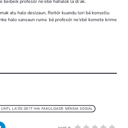
te beibeik profesór ne’ebé hahalok la di’ak.
ak atu halo desizaun, Reitór kuandu lori bá konsellu
a ténke halo sansaun ruma bá profesór ne’ebé komete krime
UNTL LA’ÓS DE’IT IHA FAKULDADE SIÉNSIA SOSIÁL