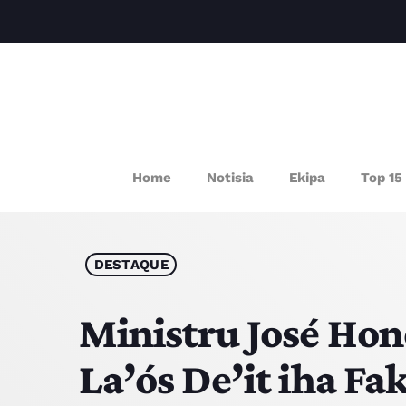
P
Home
Notisia
Ekipa
Top 15
DESTAQUE
Ministru José Hon
La’ós De’it iha Fa