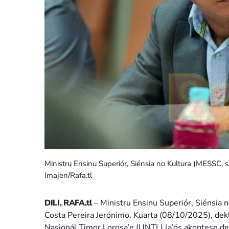
Ministru Ensinu Superiór, Siénsia no Kultura (MESSC, s
Imajen/Rafa.tl
DILI, RAFA.tl
– Ministru Ensinu Superiór, Siénsia 
Costa Pereira Jerónimo, Kuarta (08/10/2025), dekl
Nasionál Timor Lorosa’e (UNTL) la’ós akontese de’