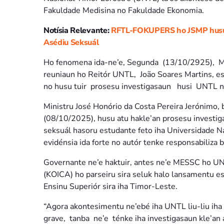
Fakuldade Medisina no Fakuldade Ekonomia.
Notísia Relevante:
RFTL-FOKUPERS ho JSMP husu 
Asédiu Seksuál
Ho fenomena ida-ne’e, Segunda (13/10/2925), Min
reuniaun ho Reitór UNTL, João Soares Martins, est
no husu tuir prosesu investigasaun husi UNTL ni
Ministru José Honório da Costa Pereira Jerónimo, ba
(08/10/2025), husu atu hakle’an prosesu investi
seksuál hasoru estudante feto iha Universidade N
evidénsia ida forte no autór tenke responsabiliza 
Governante ne’e haktuir, antes ne’e MESSC ho 
(KOICA) ho parseiru sira seluk halo lansamentu es
Ensinu Superiór sira iha Timor-Leste.
“Agora akontesimentu ne’ebé iha UNTL liu-liu iha 
grave, tanba ne’e ténke iha investigasaun kle’an 