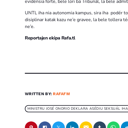
evidénsia forte, bele lori bá Tribunál, la bele admi
UNTL iha nia autonomia kampus, sira iha podér tom
disiplinar katak kazu ne’e gravee, la bele toller
ne’e.
Reportajen ekipa Rafa.tl
WRITTEN BY:
RAFAFM
MINISTRU JOSÉ ONORIO DEKLARA ASÉDIU SEKSUÁL IHA 
email