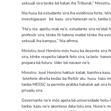
seksuál sira tenke bá hatan iha Tribunál,” Ministr
Nia husu ba estudante sira iha evidénsia forte, t
investigasaun bá kazu sira hanesan ne’e, tanba i
“Ha’u nia apellu mak ne’e, estudante sira ne’ebé 
profesór sira, ténke fó hatene maibé ténke iha evi
seksuál iha kampus,” Nia afirma.
Ministru José Honório mós husu ba dosente sira 
sira, ténke respeita labarik feto sira, la bele hanoi
prepara bá futuru líder bá nasaun ne’e.
Ministru José Honório haktuir katak, bainhira kazu
telefone direita kedas ba Reitór atu husu halo in
tanba MESSC la permite prátika hahalok aat sira h
privadu sira.
Governante ne’e mós apela bá universidade hotu-hot
tanba kazu ne’e akontese dala tolu ona. Nune’e m