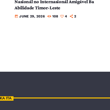
Nasionál no Internasionál Amigável Ba
Abilidade Timor-Leste
JUNE 29, 2026
108
4
2
today
KA ITA