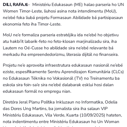
DILI, RAFA.tl
– Ministériu Edukasaun (ME) halao parseria ho UN
Women Timor-Leste, liuhosi asina nota intendimentu (MoU),
ne’ebé foka liubá projetu Formasaun Abilidade bá partisipasaun
ekonomia feto iha Timor-Leste.
MoU ne’e formaliza parseria estratéjiku ida ne’ebé ho objetivu
atu hakbi’it labarik-feto no feto-klosan marjinalizadu sira, iha
Lautem no Oé-Cusse ho abilidade sira ne’ebé relevante bá
merkadu iha empreendedorizmu, literasia dijitál no finanseira.
Projetu ne’e aproveita infraestrutura edukasaun nasionál ne’ebé
eziste, espesífikamente Sentru Aprendizajen Komunitária (CLCs)
no Edukasaun Téknika no Vokasionál (TV) no Treinamentu ba
eskola sira foin-sa’e sira ne’ebé dalabarak esklui hosi dalan
edukasaun formál no empregu nian.
Diretóra Jeral Planu Polítika Inkluzaun no Informatika, Odelia
das Dores Ung Martins, ba jornalista sira iha salaun VIP
Ministériu Edukasaun, Vila Verde, Kuarta (10/09/2025) hateten,
nota indentimentu entre Ministériu Edukasaun ho Un Woman