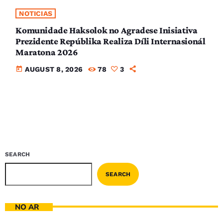
NOTICIAS
Komunidade Haksolok no Agradese Inisiativa
Prezidente Repúblika Realiza Díli Internasionál
Maratona 2026
today
AUGUST 8, 2026
78
3
SEARCH
SEARCH
NO AR