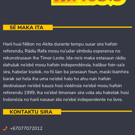
SÉ MAKA ITA
Harii husi Nilton no Akita durante tempu susar sira hafoin
referendu, Rádiu Rafa mosu nu’udar símbolu esperansa no
rekonstrusaun iha Timor-Leste. Ida-ne’e maka estasaun rádiu
dahuluk ne’ebé mosu hafoin independénsia, halibur foin-sa’e
sira, habelar ksolok, no fó lian ba jerasaun foun, maski bainhira
barak sei hela iha uma ne’ebé halo ho ahu-ruin hafoin
destruisaun ne’ebé kauza hosi violénsia ne’ebé mosu hafoin
referendu 1999, iha ne’ebé timoroan sira vota atu haketak hosi
Indonézia no harii nasaun ida ne’ebé independente no livre.
KONTAKTU SIRA
+67077072012