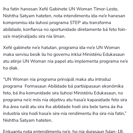
Iha fatin hanesan Xefé Gabinete UN Woman Timor-Leste,
Nishtha Satyam hateten, nota intendimentu ida-ne’e hanesan
kompromisu ida liuhosi programa STEP atu transforma
abilidade, konfiansa no oportunidade diretamente bá feto foin-
sa’e marjinalijadu sira nia liman.
Xefé gabinete ne’e hatutan, programa ida-ne’e UN Woman
maka servisu besik liu ho governu inklui Ministériu Edukasaun
atu atinje UN Woman nia papel atu implementa programa ne’e
ho diak.
“UN Woman nia programa prinsipál maka atu introduz
programa Formasaun Abilidade bá partisipasaun ekonómika
feto, bá iha komunidade sira liuhosi Ministériu Edukasaun, no
programa ne’e mós nia objetivu atu hasa’e kapasidade feto sira
iha área rurál atu sira iha abilidade hodi sira bele tama áa iha
industria sira hodi hasa’e sira-nia rendimentu iha sira-nia fatin,”
Nishtha Satyam hateten.
Enkuantu nota entendimentu ne’e, ho nia durasaun fulan-18,