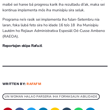
maibé sei haree bá progresu karik iha rezultadu di’ak, maka sei
kontinua implementa mós iha munisípiu sira seluk.
Programa ne’e rasik sei implementa iha fulan-Setembru nia
laran, foka liubá feto sira ho idade 16 to’o 18 iha Munisípiu
Lautém ho Rejiaun Administrativa Espesiál Oé-Cusse Ambeno
(RAEOA).
Reportajen ekipa Rafa.tl
WRITTEN BY:
RAFAFM
UN WOMAN HALAO PARSERIA IHA FORMASAUN ABILIDADE