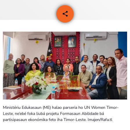
PROGRAMA SIRA
share
email
VÍDEO SIRA
EVENTU SIRA
KONTAKTU SIRA
TÉTUM
keyboard_arrow_down
TÉTUM
PORTUGUÊS
PRÓXIMOS PROGRAMAS
Ministériu Edukasaun (ME) halao parseria ho UN Women Timor-
Leste, ne’ebé foka liubá projetu Formasaun Abilidade bá
partisipasaun ekonómika feto iha Timor-Leste. Imajen/Rafa.tl