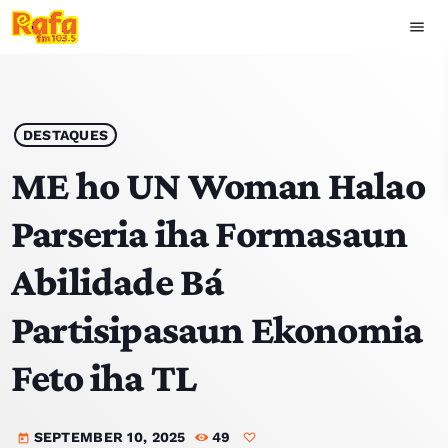
menu
close
play_arrow
OUVIR RAFA
DESTAQUES
ME ho UN Woman Halao
Parseria iha Formasaun
HOME
Abilidade Bá
NOTISIA
Partisipasaun Ekonomia
EKIPA
Feto iha TL
TOP 15
SEPTEMBER 10, 2025
49
PODCAST SIRA
today