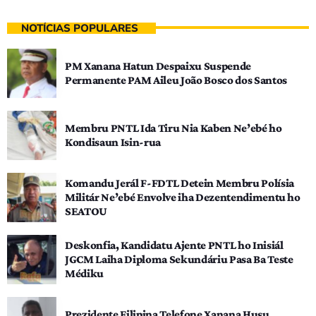
NOTÍCIAS POPULARES
PM Xanana Hatun Despaixu Suspende
Permanente PAM Aileu João Bosco dos Santos
Membru PNTL Ida Tiru Nia Kaben Ne’ebé ho
Kondisaun Isin-rua
Komandu Jerál F-FDTL Detein Membru Polísia
Militár Ne’ebé Envolve iha Dezentendimentu ho
SEATOU
Deskonfia, Kandidatu Ajente PNTL ho Inisiál
JGCM Laiha Diploma Sekundáriu Pasa Ba Teste
Médiku
Prezidente Filipina Telefone Xanana Husu