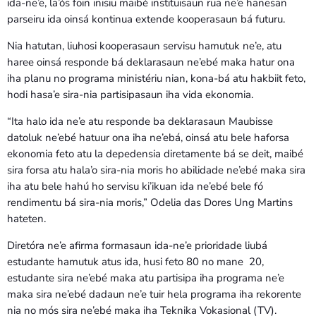
ida-ne’e, la’ós foin inisiu maibé instituisaun rua ne’e hanesan
parseiru ida oinsá kontinua extende kooperasaun bá futuru.
Nia hatutan, liuhosi kooperasaun servisu hamutuk ne’e, atu
haree oinsá responde bá deklarasaun ne’ebé maka hatur ona
iha planu no programa ministériu nian, kona-bá atu hakbiit feto,
hodi hasa’e sira-nia partisipasaun iha vida ekonomia.
“Ita halo ida ne’e atu responde ba deklarasaun Maubisse
datoluk ne’ebé hatuur ona iha ne’ebá, oinsá atu bele haforsa
ekonomia feto atu la depedensia diretamente bá se deit, maibé
sira forsa atu hala’o sira-nia moris ho abilidade ne’ebé maka sira
iha atu bele hahú ho servisu ki’ikuan ida ne’ebé bele fó
rendimentu bá sira-nia moris,” Odelia das Dores Ung Martins
hateten.
Diretóra ne’e afirma formasaun ida-ne’e prioridade liubá
estudante hamutuk atus ida, husi feto 80 no mane 20,
estudante sira ne’ebé maka atu partisipa iha programa ne’e
maka sira ne’ebé dadaun ne’e tuir hela programa iha rekorente
nia no mós sira ne’ebé maka iha Teknika Vokasional (TV).