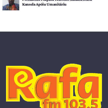
Kansela Apóiu Umanitáriu