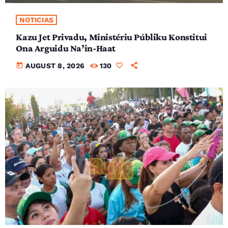
NOTICIAS
Kazu Jet Privadu, Ministériu Públiku Konstitui
Ona Arguidu Na’in-Haat
today
AUGUST 8, 2026
130