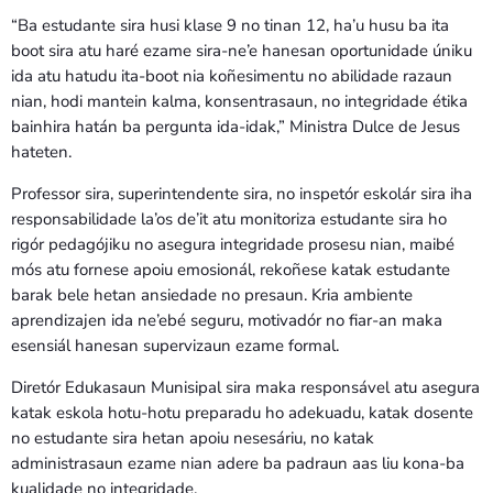
“Ba estudante sira husi klase 9 no tinan 12, ha’u husu ba ita
boot sira atu haré ezame sira-ne’e hanesan oportunidade úniku
ida atu hatudu ita-boot nia koñesimentu no abilidade razaun
nian, hodi mantein kalma, konsentrasaun, no integridade étika
bainhira hatán ba pergunta ida-idak,” Ministra Dulce de Jesus
hateten.
Professor sira, superintendente sira, no inspetór eskolár sira iha
responsabilidade la’os de’it atu monitoriza estudante sira ho
rigór pedagójiku no asegura integridade prosesu nian, maibé
mós atu fornese apoiu emosionál, rekoñese katak estudante
barak bele hetan ansiedade no presaun. Kria ambiente
aprendizajen ida ne’ebé seguru, motivadór no fiar-an maka
esensiál hanesan supervizaun ezame formal.
Diretór Edukasaun Munisipal sira maka responsável atu asegura
katak eskola hotu-hotu preparadu ho adekuadu, katak dosente
no estudante sira hetan apoiu nesesáriu, no katak
administrasaun ezame nian adere ba padraun aas liu kona-ba
kualidade no integridade.