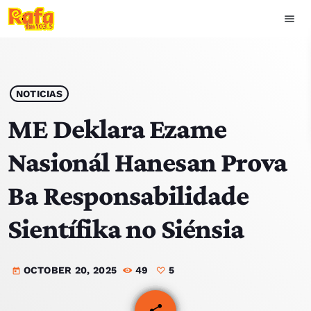
menu
close
play_arrow
OUVIR RAFA
NOTICIAS
ME Deklara Ezame
Nasionál Hanesan Prova
HOME
Ba Responsabilidade
NOTISIA
Sientífika no Siénsia
EKIPA
OCTOBER 20, 2025
49
5
TOP 15
today
PODCAST SIRA
share
email