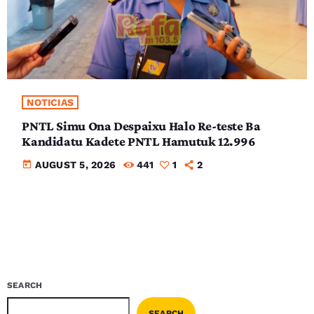
NOTICIAS
PNTL Simu Ona Despaixu Halo Re-teste Ba
Kandidatu Kadete PNTL Hamutuk 12.996
today
AUGUST 5, 2026
441
1
2
SEARCH
SEARCH