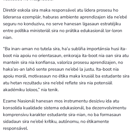
Diretór eskola sira maka responsável atu lidera prosesu ho
lideransa ezemplár, haburas ambiente aprendizajen ida ne’ebé
seguru no konduzivu, no serve hanesan ligasaun estratéjiku
entre polítika ministeriál sira no prátika edukasionál lor-loron
nian.
“Ba inan-aman no tutela sira, ha’u subliña importánsia husi ita-
boot nia apoiu no orientasaun, enkoraja ita-boot nia oan sira atu
mantein sira nia konfiansa, valoriza prosesu aprendizajen, no
haka’as-an lahó sente presaun ne’ebé la justu. Ita-boot nia
apoiu morál, motivasaun no étika maka krusiál ba estudante sira
atu hetan rezultadu sira ne’ebé reflete sira nia potensiál
akadémiku loloos,” nia tenik.
Ezame Nasionál hanesan mos instrumentu desizivu ida atu
konsolida kualidade sistema edukasionál, ba dezenvolvimentu
komprensivu karakter estudante sira-nian, no ba formasaun
sidadaun sira ne’ebé krítiku, autónomu, no étikamente
responsável.