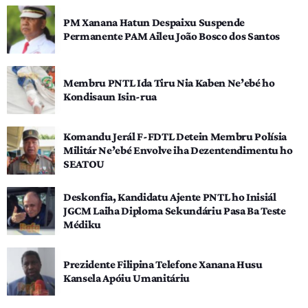
PM Xanana Hatun Despaixu Suspende
Permanente PAM Aileu João Bosco dos Santos
Membru PNTL Ida Tiru Nia Kaben Ne’ebé ho
Kondisaun Isin-rua
Komandu Jerál F-FDTL Detein Membru Polísia
Militár Ne’ebé Envolve iha Dezentendimentu ho
SEATOU
Deskonfia, Kandidatu Ajente PNTL ho Inisiál
JGCM Laiha Diploma Sekundáriu Pasa Ba Teste
Médiku
Prezidente Filipina Telefone Xanana Husu
Kansela Apóiu Umanitáriu