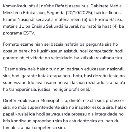
Komunikadu ofisiál ne’ebé Rafa.tl asesu husi Gabinete Média
Ministériu Edukasaun, Segunda (20/10/2025), haktuir liuhosi
Ezame Nasionál sei avalia matéria neen (6) ba Ensinu Báziku,
matéria 11 ba Ensinu Sekundáriu Jerál, no matéria haat (4) ba
programa ESTV.
Formatu ezame nian sei bazeia nafatin ba pergunta sira ho
opsaun barak ho klasifikasaun asistidu hosi komputadór, hodi
garante objetividade no velosidade iha kálkulu rezultadu sira.
“Ezame sira-ne’e hala’o tuir duni padraun edukasaun nasionál
sira, hodi garante katak etapa hotu-hotu, husi dezeñu teste no
supervizaun to’o avaliasaun no validasaun rezultadu sira hala’o
ho transparénsia, justisa, no rigór profisionál.”
Diretór Edukasaun Munisipál sira, diretór eskola sira, professor
sira, no mós superintendente sira no inspetór eskola sira, hala’o
papél krusiál ida hodi salvaguarda prosesu nia integridade no
kria kondisaun apropriadu sira ba estudante sira atu hatudu
tomak sira nia kompeténsia sira.