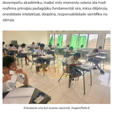
Bom dia RAFA
dezempeñu akadémiku, maibé mós momentu solene ida hodi
7:00 AM - 9:00 AM
reafirma prinsípiu pedagójiku fundamentál sira, inklui dilijénsia,
onestidade intelektual, dixiplina, responsabilidade sientífika no
siénsia.
Bom dia RAFA
7:00 AM - 10:00 AM
Estudante sira tuir ezame nasionál. Imajen/Rafa.tl