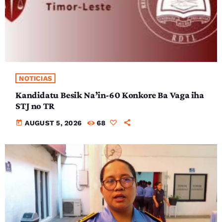
NOTICIAS
Kandidatu Besik Na’in-60 Konkore Ba Vaga iha
STJ no TR
today
AUGUST 5, 2026
68