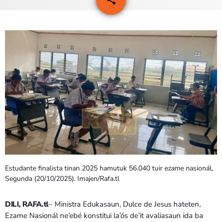
5
PROGRAMA SIRA
VÍDEO SIRA
EVENTU SIRA
KONTAKTU SIRA
TÉTUM
keyboard_arrow_down
TÉTUM
PORTUGUÊS
PRÓXIMOS PROGRAMAS
Estudante finalista tinan 2025 hamutuk 56.040 tuir ezame nasionál,
Segunda (20/10/2025). Imajen/Rafa.tl
Bom dia RAFA
7:00 AM - 10:00 AM
DILI, RAFA.tl
– Ministra Edukasaun, Dulce de Jesus hateten,
Ezame Nasionál ne’ebé konstitui la’ós de’it avaliasaun ida ba