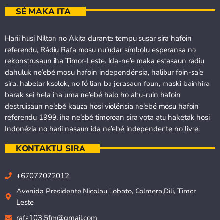
SÉ MAKA ITA
Harii husi Nilton no Akita durante tempu susar sira hafoin
referendu, Rádiu Rafa mosu nu’udar símbolu esperansa no
rekonstrusaun iha Timor-Leste. Ida-ne’e maka estasaun rádiu
dahuluk ne’ebé mosu hafoin independénsia, halibur foin-sa’e
sira, habelar ksolok, no fó lian ba jerasaun foun, maski bainhira
barak sei hela iha uma ne’ebé halo ho ahu-ruin hafoin
destruisaun ne’ebé kauza hosi violénsia ne’ebé mosu hafoin
referendu 1999, iha ne’ebé timoroan sira vota atu haketak hosi
Indonézia no harii nasaun ida ne’ebé independente no livre.
KONTAKTU SIRA
+67077072012
Avenida Presidente Nicolau Lobato, Colmera,Dili, Timor
Leste
rafa103.5fm@gmail.com