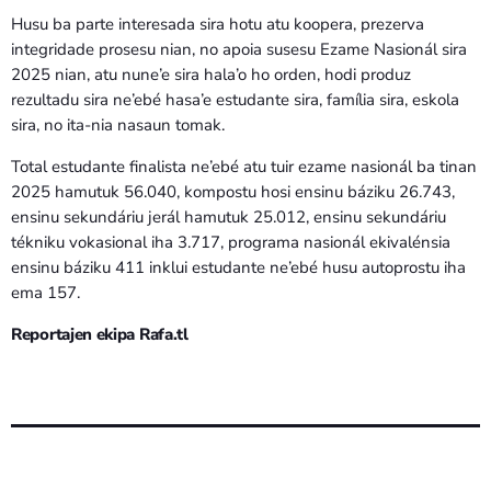
Husu ba parte interesada sira hotu atu koopera, prezerva
integridade prosesu nian, no apoia susesu Ezame Nasionál sira
2025 nian, atu nune’e sira hala’o ho orden, hodi produz
rezultadu sira ne’ebé hasa’e estudante sira, família sira, eskola
sira, no ita-nia nasaun tomak.
Total estudante finalista ne’ebé atu tuir ezame nasionál ba tinan
2025 hamutuk 56.040, kompostu hosi ensinu báziku 26.743,
ensinu sekundáriu jerál hamutuk 25.012, ensinu sekundáriu
tékniku vokasional iha 3.717, programa nasionál ekivalénsia
ensinu báziku 411 inklui estudante ne’ebé husu autoprostu iha
ema 157.
Reportajen ekipa Rafa.tl