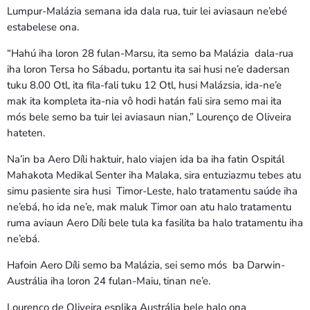
Lumpur-Malázia semana ida dala rua, tuir lei aviasaun ne’ebé
estabelese ona.
“Hahú iha loron 28 fulan-Marsu, ita semo ba Malázia dala-rua
iha loron Tersa ho Sábadu, portantu ita sai husi ne’e dadersan
tuku 8.00 Otl, ita fila-fali tuku 12 Otl, husi Malázsia, ida-ne’e
mak ita kompleta ita-nia vô hodi hatán fali sira semo mai ita
mós bele semo ba tuir lei aviasaun nian,” Lourenço de Oliveira
hateten.
Na’in ba Aero Díli haktuir, halo viajen ida ba iha fatin Ospitál
Mahakota Medikal Senter iha Malaka, sira entuziazmu tebes atu
simu pasiente sira husi Timor-Leste, halo tratamentu saúde iha
ne’ebá, ho ida ne’e, mak maluk Timor oan atu halo tratamentu
ruma aviaun Aero Díli bele tula ka fasilita ba halo tratamentu iha
ne’ebá.
Hafoin Aero Díli semo ba Malázia, sei semo mós ba Darwin-
Austrália iha loron 24 fulan-Maiu, tinan ne’e.
Lourenço de Oliveira esplika Austrália bele halo ona