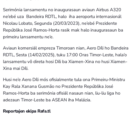
Serimónia lansamentu no inaugurasaun aviaun Airbus A320
ne’ebé uza Bandeira RDTL, halo iha aeroportu internasionál
Nicolau Lobato, Segunda (20/03/2023), ne’ebé Prezidente
Repúblika José Ramos-Horta rasik mak halo inaugurasaun ba
primeiru lansamentu ne’e.
Aviaun komersiál empreza Timoroan nian, Aero Díli ho Bandeira
RDTL, Sesta (14/02/2025), tuku 17:00 Oras Timor-Leste, hala’o
lansamentu vô direta hosi Díli ba Xiamen-Xina no husi Xiamen-
Xina mai Díli.
Husi ne’e Aero Díli mós ofisialmente tula ona Primeiru-Ministru
Kay Rala Xanana Gusmão no Prezidente Repúblika José
Ramos-Horta ba serimónia ofisiál nasaun nian, liu-liu liga ho
adezaun Timor-Leste ba ASEAN iha Malázia.
Reportajen ekipa Rafa.tl