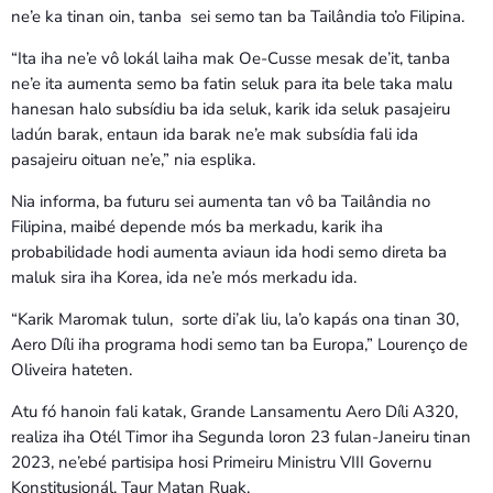
ne’e ka tinan oin, tanba sei semo tan ba Tailândia to’o Filipina.
“Ita iha ne’e vô lokál laiha mak Oe-Cusse mesak de’it, tanba
ne’e ita aumenta semo ba fatin seluk para ita bele taka malu
hanesan halo subsídiu ba ida seluk, karik ida seluk pasajeiru
ladún barak, entaun ida barak ne’e mak subsídia fali ida
pasajeiru oituan ne’e,” nia esplika.
Nia informa, ba futuru sei aumenta tan vô ba Tailândia no
Filipina, maibé depende mós ba merkadu, karik iha
probabilidade hodi aumenta aviaun ida hodi semo direta ba
maluk sira iha Korea, ida ne’e mós merkadu ida.
“Karik Maromak tulun, sorte di’ak liu, la’o kapás ona tinan 30,
Aero Díli iha programa hodi semo tan ba Europa,” Lourenço de
Oliveira hateten.
Atu fó hanoin fali katak, Grande Lansamentu Aero Díli A320,
realiza iha Otél Timor iha Segunda loron 23 fulan-Janeiru tinan
2023, ne’ebé partisipa hosi Primeiru Ministru VIII Governu
Konstitusionál, Taur Matan Ruak.