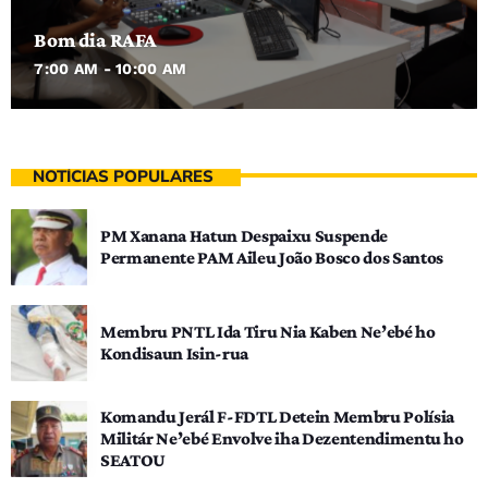
Bom dia RAFA
7:00 AM - 10:00 AM
NOTÍCIAS POPULARES
PM Xanana Hatun Despaixu Suspende
Permanente PAM Aileu João Bosco dos Santos
Membru PNTL Ida Tiru Nia Kaben Ne’ebé ho
Kondisaun Isin-rua
Komandu Jerál F-FDTL Detein Membru Polísia
Militár Ne’ebé Envolve iha Dezentendimentu ho
SEATOU