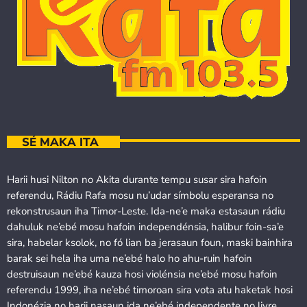
SÉ MAKA ITA
Harii husi Nilton no Akita durante tempu susar sira hafoin
referendu, Rádiu Rafa mosu nu’udar símbolu esperansa no
rekonstrusaun iha Timor-Leste. Ida-ne’e maka estasaun rádiu
dahuluk ne’ebé mosu hafoin independénsia, halibur foin-sa’e
sira, habelar ksolok, no fó lian ba jerasaun foun, maski bainhira
barak sei hela iha uma ne’ebé halo ho ahu-ruin hafoin
destruisaun ne’ebé kauza hosi violénsia ne’ebé mosu hafoin
referendu 1999, iha ne’ebé timoroan sira vota atu haketak hosi
Indonézia no harii nasaun ida ne’ebé independente no livre.