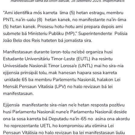
manifestasuan tama ba loron daruak, 16 Setembru 2025. Imajen/Rafa.tl
“Ami identifika mós karreta lima (5) hetan estragu, membru
PNTL na’in-ualu (8) hetan kanek, no manifestante na’in-lima
(5) hetan kanek. Prosesu hotu-hotu ami prepara depois ami
submete bá Ministeriu Publiku (MP),” Superintendente Polísia
João Belo dos Reis hateten bá jornalista sira.
Manifestasaun durante loron-tolu ne’ebé organiza husi
Estudante Universitáriu Timor-Leste (EUTL) iha resintu
Univesidade Nasionál Timor Lorosa’e (UNTL) mai ho sira-nia
ejijensia prinsipál tolu, mak hanesan hapara sosa karreta
unidade 65 ba membru Parlementu Nasionál, halakon Lei
Mensál Pensaun Vitalisia (LPV) no halo revizaun bá lei
manifestasaun.
Ejijensia manifestante sira-nian ne’e hetan resposta pozitivu
husi Parlamentu Nasionál nune’e Parlamentu Nasionál deside
ona la sosa karreta bá Deputadu na’in-65 no asina ona akordu
ho reprezentante UETL ho kompromisu atu elimina Lei
Pensaun Vitálisia no halo revizaun ba lei manifestasaun liuliu