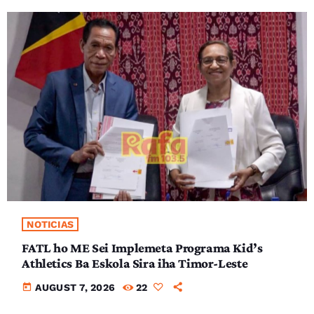
NOTICIAS
FATL ho ME Sei Implemeta Programa Kid’s
Athletics Ba Eskola Sira iha Timor-Leste
today
AUGUST 7, 2026
22