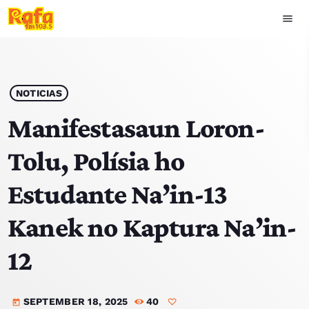
menu
close
play_arrow
OUVIR RAFA
NOTICIAS
Manifestasaun Loron-
Tolu, Polísia ho
HOME
Estudante Na’in-13
NOTISIA
Kanek no Kaptura Na’in-
EKIPA
12
TOP 15
SEPTEMBER 18, 2025
40
PODCAST SIRA
today