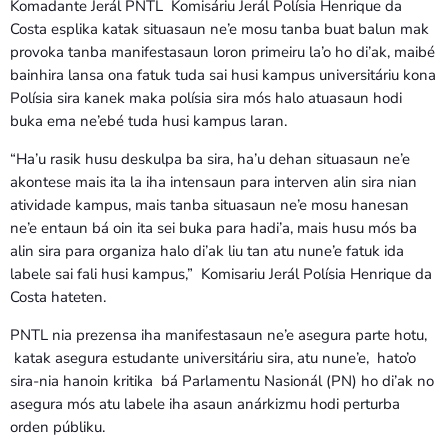
Komadante Jerál PNTL Komisáriu Jerál Polísia Henrique da
Costa esplika katak situasaun ne’e mosu tanba buat balun mak
provoka tanba manifestasaun loron primeiru la’o ho di’ak, maibé
bainhira lansa ona fatuk tuda sai husi kampus universitáriu kona
Polísia sira kanek maka polísia sira mós halo atuasaun hodi
buka ema ne’ebé tuda husi kampus laran.
“Ha’u rasik husu deskulpa ba sira, ha’u dehan situasaun ne’e
akontese mais ita la iha intensaun para interven alin sira nian
atividade kampus, mais tanba situasaun ne’e mosu hanesan
ne’e entaun bá oin ita sei buka para hadi’a, mais husu mós ba
alin sira para organiza halo di’ak liu tan atu nune’e fatuk ida
labele sai fali husi kampus,” Komisariu Jerál Polísia Henrique da
Costa hateten.
PNTL nia prezensa iha manifestasaun ne’e asegura parte hotu,
katak asegura estudante universitáriu sira, atu nune’e, hato’o
sira-nia hanoin kritika bá Parlamentu Nasionál (PN) ho di’ak no
asegura mós atu labele iha asaun anárkizmu hodi perturba
orden públiku.