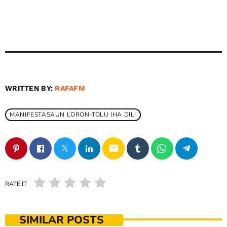
WRITTEN BY:
RAFAFM
MANIFESTASAUN LORON-TOLU IHA DILI
email
RATE IT
SIMILAR POSTS