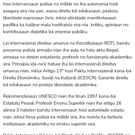
hosi intervensaun polísia no militár no iha autonomia hodi
asegura sira nia-aan, asesu direitu bá edukasaun, peskiza,
liberdade espresaun livre, inklui atividade manifestasaun
pasífika ka halibur malu hodihato’o sira-nia kritiku, opiniaun no
kontribusaun dialetika bá interese públiku.
Lei internasional direitus umanus no Konstituisaun RDTL bandu
prezensa polísia armadu nian iha aula no halo aktu illegal,
ameasa no detein estudante, profesór no funsionariu akademiku
sira. Prinsípiu ida-ne’e hatuur iha lei internasionál direitus
umanus nian, inklui Artigu 13° husi Paktu Internasionál kona-bá
Direitu Ekonómiku, Sosiál no Kulturál (ICESCR): Garante direitu
bá edukasaun no proteje liberdade akadémika.
Rekomendasaun UNESCO nian iha tinan 1997 kona-bá
Estatutu Pesoál Profesór Ensinu Superiór nian iha artigu 26
alinea 3 hateten bandu intervensaun hosi autoridade estadu
nian, inklui forsa polísia ka militár sira, iha resintu ka teritoria
instituisaun akademiku no ensinu superiór sira.