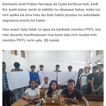
Komisariu Jerál Polísia Henrique da Costa kontínua hein, karik
iha parte balun sente la satisfás ho situasaun balun, maka Lei
ne’e aplika bá ema hotu atu bele hato’o prosesu no autoridade
seguransa prontu bá hatan.
Husi asaun tuda fatuk no aqua ba barikade membru PNTL sira
nian durante manifestasuan husi loron-tolu ne’e rezulta mós
membru PNTL na’in-ualu (8) kanek.