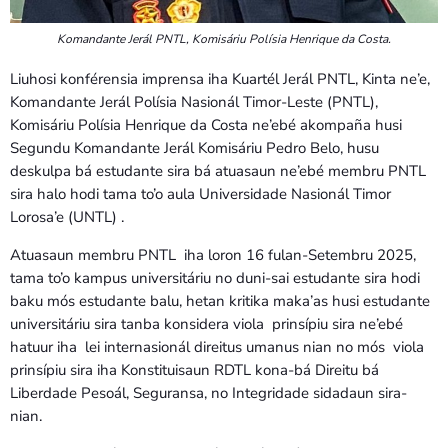
Komandante Jerál PNTL, Komisáriu Polísia Henrique da Costa.
Liuhosi konférensia imprensa iha Kuartél Jerál PNTL, Kinta ne’e,
Komandante Jerál Polísia Nasionál Timor-Leste (PNTL),
Komisáriu Polísia Henrique da Costa ne’ebé akompaña husi
Segundu Komandante Jerál Komisáriu Pedro Belo, husu
deskulpa bá estudante sira bá atuasaun ne’ebé membru PNTL
sira halo hodi tama to’o aula Universidade Nasionál Timor
Lorosa’e (UNTL) .
Atuasaun membru PNTL iha loron 16 fulan-Setembru 2025,
tama to’o kampus universitáriu no duni-sai estudante sira hodi
baku mós estudante balu, hetan kritika maka’as husi estudante
universitáriu sira tanba konsidera viola prinsípiu sira ne’ebé
hatuur iha lei internasionál direitus umanus nian no mós viola
prinsípiu sira iha Konstituisaun RDTL kona-bá Direitu bá
Liberdade Pesoál, Seguransa, no Integridade sidadaun sira-
nian.