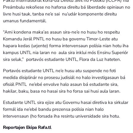
Paktu Internasionál kona-bá Direitu Sivíl no Polítiku (ICCPR) nia
Preámbulu rekoñese no haforsa direitu bá liberdade opiniaun no
livre husi tauk, tanba ne’e sai nu’udár komponente direitu
umanus fundamentál.
“Ami kondena maka’as asaun sira-ne’e no husu ho respeitu
Komandu Jerál PNTL no husu ba governu Timor-Leste atu
hapara kedas (urjente) forma intervensaun polísia nian hotu iha
kampus UNTL nia laran no aula sira inklui mós Ensinu Superiór
sira seluk,” portavós estudante UNTL, Flora da Luz hateten.
Portavós estudante UNTL ne’e husu atu suspende no foti
medida disiplinár no prosesu judisiál no halo investigasaun bá
ofisiál PNTL ne’ebé envolve halo asaun bá estudante sira,
hakilar, baku, basa no hasai sira ho forsa sai husi aula laran.
Estudante UNTL sira ejize atu Governu hasai diretiva ka sirkular
formál ida ne’ebé bandu prezensa polísia nian halo
intervensaun (ho forsada iha resintu universidade sira hotu.
Reportajen Ekipa Rafa.tl