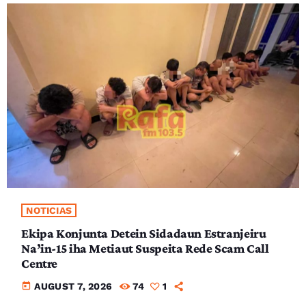
NOTICIAS
Ekipa Konjunta Detein Sidadaun Estranjeiru
Na’in-15 iha Metiaut Suspeita Rede Scam Call
Centre
today
AUGUST 7, 2026
74
1