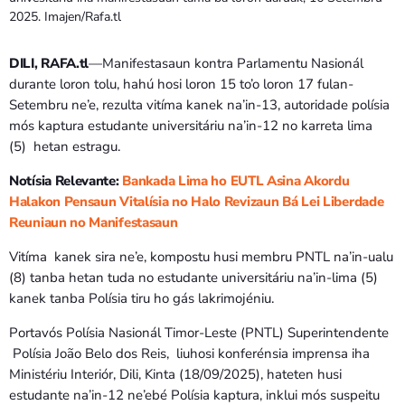
Bom dia RAFA
2025. Imajen/Rafa.tl
7:00 AM - 9:00 AM
DILI, RAFA.tl
—Manifestasaun kontra Parlamentu Nasionál
Bom dia RAFA
durante loron tolu, hahú hosi loron 15 to’o loron 17 fulan-
7:00 AM - 10:00 AM
Setembru ne’e, rezulta vitíma kanek na’in-13, autoridade polísia
mós kaptura estudante universitáriu na’in-12 no karreta lima
(5) hetan estragu.
Notísia Relevante:
Bankada Lima ho EUTL Asina Akordu
Halakon Pensaun Vitalísia no Halo Revizaun Bá Lei Liberdade
Reuniaun no Manifestasaun
Vitíma kanek sira ne’e, kompostu husi membru PNTL na’in-ualu
(8) tanba hetan tuda no estudante universitáriu na’in-lima (5)
kanek tanba Polísia tiru ho gás lakrimojéniu.
Portavós Polísia Nasionál Timor-Leste (PNTL) Superintendente
Polísia João Belo dos Reis, liuhosi konferénsia imprensa iha
Ministériu Interiór, Dili, Kinta (18/09/2025), hateten husi
estudante na’in-12 ne’ebé Polísia kaptura, inklui mós suspeitu