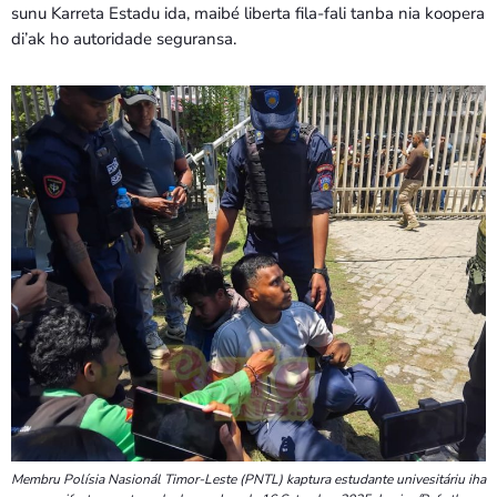
sunu Karreta Estadu ida, maibé liberta fila-fali tanba nia koopera
di’ak ho autoridade seguransa.
Membru Polísia Nasionál Timor-Leste (PNTL) kaptura estudante univesitáriu iha