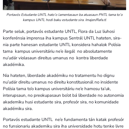
Portavós Estudante UNTL hato’o lamentasaun ba atuasaun PNTL tama to’o
kampus UNTL hodi baku estudante sira. Imajen/Rafa.tl
Parte seluk, portavós estudante UNTL, Flora da Luz liuhosi
konferénsia imprensa iha kampus Sentrál UNTL hateten, sira-
nia parte hanesan estudante UNTL konsidera hahalok Polísia
tama kampus universitáriu ne’e ilegál no absolutamente
nu’udár violasaun direitus umanus no kontra liberdade
akadémika.
Nia hateten, liberdade akadémiku no tratamentu ho dignu
nu’udár direitu umanus no direitu konstitusionál no insidente
Polísia tama to’o kampus universitáriu ne’e hamosu ta’uk,
interupsaun, no preokupasaun bo’ot bá liberdade no autonomia
akademiku husi estudante sira, profesór sira, no komunidade
akadémiku sira.
Portavós estudante UNTL ne’e fundamenta tán katak profesór
no funsionariu akademiku sira iha universidade hotu tenke livre