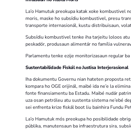
La’o Hamutuk preokupa katak xoke kombustivel no
moris, maske ho subsídiu kombustivel, presu trans
transporte internasionál, kustu distribuisaun, vo
Subsídiu kombustivel tenke iha tarjeitu loloos atu 
peskadór, produsaun alimentár no família vulnerav
Parlamentu tenke ezije monitorizasaun regular ba 
Sustentabilidade Fiskál no Justisa Interjerasional
Iha dokumentu Governu nian hateten proposta reti
kompara ho OGE orijinál, maibé ida ne’e la elimina 
fonte finansiamentu ba Estadu. Maibé nudár patrim
uza osan petróleu atu sustenta sistema ne’ebé d
sei enfrenta krize fiskál boot liu bainhira Fundu Pe
La’o Hamutuk mós preokupa ho posibilidade obrigas
públika, manutensaun ba infraestrutura sira, sub