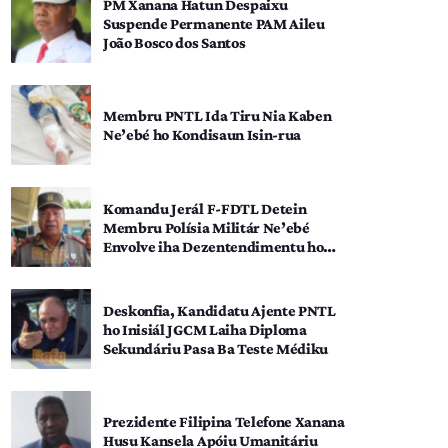
PM Xanana Hatun Despaixu
Suspende Permanente PAM Aileu
João Bosco dos Santos
Membru PNTL Ida Tiru Nia Kaben
Ne’ebé ho Kondisaun Isin-rua
Komandu Jerál F-FDTL Detein
Membru Polísia Militár Ne’ebé
Envolve iha Dezentendimentu ho
SEATOU
Deskonfia, Kandidatu Ajente PNTL
ho Inisiál JGCM Laiha Diploma
Sekundáriu Pasa Ba Teste Médiku
Prezidente Filipina Telefone Xanana
Husu Kansela Apóiu Umanitáriu