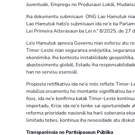
Juventude, Empregu no Produsaun Lokál, Mudansa 
Iha dokumentu submisaun ONG Lao Hamutuk nia
Lao Hamutuk hato’o submisaun ida ne’e ba Parlame
Lei Primeira Alterasaun ba Lei n.º 8/2025, de 2
La’o Hamutuk apresia Governu nian esforsu atu re
Timor-Leste nian seguransa enérjetika, seguransa a
ekonómika. Iha kontestu instabilidade geopolítika
abastesimentu globál, Estadu iha responsabilidade
han no servisu esensiál.
Proposta retifikativu ida ne’e mós reflete Timor-L
mobiliza orsamentu ho montante signifikativu ba 
foos, ida ne’e konfirma katak Timor-Leste kontin
importadu. Krize ida ne’e tenke sai oportunidade a
reforma prioridade nasionál ba harii soberania ek
limitadu tebes, kontinua iha nesesidade atu diskut
Transparénsia no Partisipasaun Públika