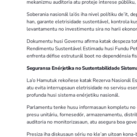
mekanizmu auditoria atu proteje interese públiku, 
Soberania nasionál la’ós iha nivel polítiku de’it,
han, garante eletrisidade sustentável, kontrola kus
levantamentu no investimentu sira no harii ekonom
Dokumentu husi Governu afirma katak despeza tot
Rendimentu Sustentável Estimadu husi Fundu Petro
enfrenta défise estruturál boot no dependénsia fi
Seguransa Enérjetika no Sustentabilidade Sistema
La’o Hamutuk rekoñese katak Rezerva Nasionál Es
atu evita interrupsaun eletrisidade no servisu es
profunda husi sistema enérjetiku nasionál.
Parlamentu tenke husu informasaun kompletu no 
presu unitáriu, fornesedór, armazenamentu, distr
auditoria no monitorizasaun, atu asegura boa gove
Presiza iha diskusaun sériu no kle’an uitoan kona-b