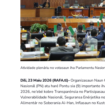
Atividade plenáriu no votasaun iha Parlamentu Nasio
Díli, 2
3
Maiu 2026 (RAFA.tl)-
Organizasaun Naun 
Nasionál (PN) atu haré Pontu sia (9) importante ih
2026, ne’ebé kobre Transparénsia no Partisipasau
Vulnerabilidade Nasionál, Seguransa Enérjetika n
Alimentár no Soberania Ai-Han, Inflasaun no Kus