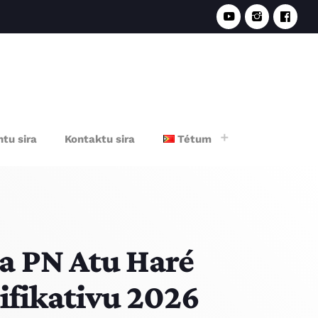
e
tu sira
Kontaktu sira
Tétum
a PN Atu Haré
ifikativu 2026