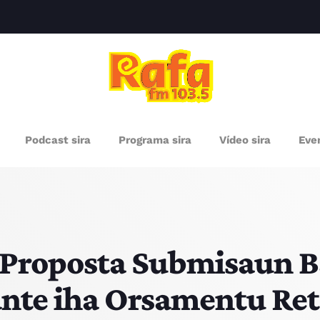
clos
RÓXIMOS PROGRAMAS
Podcast sira
Programa sira
Vídeo sira
Even
Proposta Submisaun B
nte iha Orsamentu Ret