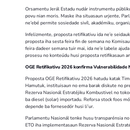
Orsamentu Jerál Estadu nudár instrumentu públiku
povu nian moris. Maske iha situasaun urjente, Pa
ne’ebé permite sosiedade sivíl, akadémiku, organiz
Infelizmente, proposta retifikativu ida ne’e seidau
proposta iha sesta feira fin de semana no Komisau
feira dadeer semana tuir mai, ida ne’e labele ajuda
prosesu no konteúdu husi proposta retifikasaun an
OGE Retifikativu 2026 konfirma Vulnerabilidade 
Proposta OGE Retifikativu 2026 hatudu katak Timor
Hamutuk, instituisaun no ema barak diskute no p
Rezerva Nasionál Estratéjiku Kombustivel no tok
ba diesel (solar) importadu. Reforsa stock foos m
depende ba fornesedór husi li’ur.
Parlamentu Nasionál tenke husu transparénsia no
ETO iha implementasaun Rezerva Nasionál Estratéji