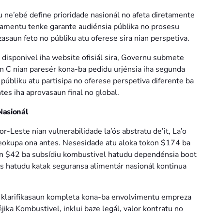
 ne’ebé define prioridade nasionál no afeta diretamente
rlamentu tenke garante audiénsia públika no prosesu
asaun feto no públiku atu oferese sira nian perspetiva.
k disponivel iha website ofisiál sira, Governu submete
n C nian paresér kona-ba pedidu urjénsia iha segunda
 públiku atu partisipa no oferese perspetiva diferente ba
tes iha aprovasaun final no global.
Nasionál
-Leste nian vulnerabilidade la’ós abstratu de’it, La’o
reokupa ona antes. Nesesidade atu aloka tokon $174 ba
on $42 ba subsídiu kombustivel hatudu dependénsia boot
ós hatudu katak seguransa alimentár nasionál kontinua
 klarifikasaun kompleta kona-ba envolvimentu empreza
ka Kombustivel, inklui baze legál, valor kontratu no