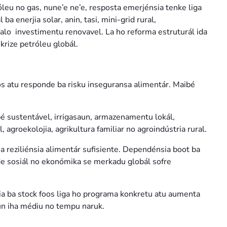
óleu no gas, nune’e ne’e, resposta emerjénsia tenke liga
a enerjia solar, anin, tasi, mini-grid rural,
halo investimentu renovavel. La ho reforma estruturál ida
krize petróleu globál.
os atu responde ba risku inseguransa alimentár. Maibé
é sustentável, irrigasaun, armazenamentu lokál,
, agroekolojia, agrikultura familiar no agroindústria rural.
a reziliénsia alimentár sufisiente. Dependénsia boot ba
de sosiál no ekonómika se merkadu globál sofre
a ba stock foos liga ho programa konkretu atu aumenta
n iha médiu no tempu naruk.