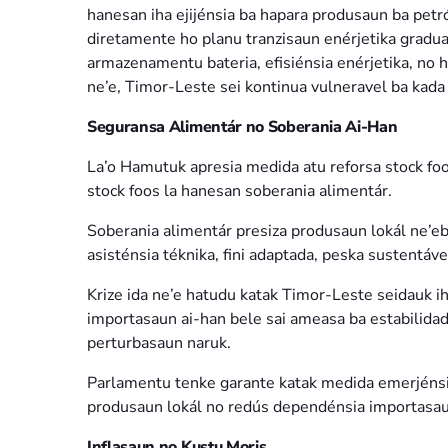
hanesan iha ejijénsia ba hapara produsaun ba petr
diretamente ho planu tranzisaun enérjetika gradual b
armazenamentu bateria, efisiénsia enérjetika, no 
ne’e, Timor-Leste sei kontinua vulneravel ba kada 
Seguransa Alimentár no Soberania Ai-Han
La’o Hamutuk apresia medida atu reforsa stock fo
stock foos la hanesan soberania alimentár.
Soberania alimentár presiza produsaun lokál ne’eb
asisténsia téknika, fini adaptada, peska sustentável
Krize ida ne’e hatudu katak Timor-Leste seidauk ih
importasaun ai-han bele sai ameasa ba estabilida
perturbasaun naruk.
Parlamentu tenke garante katak medida emerjénsi
produsaun lokál no redús dependénsia importasau
Inflasaun no Kustu Moris