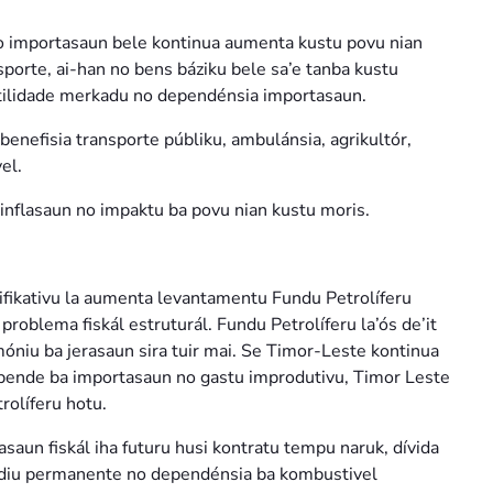
 importasaun bele kontinua aumenta kustu povu nian
porte, ai-han no bens báziku bele sa’e tanba kustu
latilidade merkadu no dependénsia importasaun.
benefisia transporte públiku, ambulánsia, agrikultór,
el.
inflasaun no impaktu ba povu nian kustu moris.
fikativu la aumenta levantamentu Fundu Petrolíferu
problema fiskál estruturál. Fundu Petrolíferu la’ós de’it
óniu ba jerasaun sira tuir mai. Se Timor-Leste kontinua
epende ba importasaun no gastu improdutivu, Timor Leste
trolíferu hotu.
aun fiskál iha futuru husi kontratu tempu naruk, dívida
sídiu permanente no dependénsia ba kombustivel