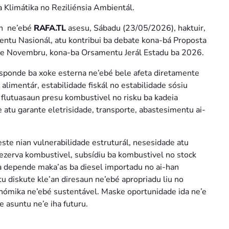
Klimátika no Reziliénsia Ambientál.
n ne’ebé
RAFA.TL
asesu, Sábadu (23/05/2026), haktuir,
ntu Nasionál, atu kontribui ba debate kona-bá Proposta
7 de Novembru, kona-ba Orsamentu Jerál Estadu ba 2026.
sponde ba xoke esterna ne’ebé bele afeta diretamente
limentár, estabilidade fiskál no estabilidade sósiu
, flutuasaun presu kombustivel no risku ba kadeia
 atu garante eletrisidade, transporte, abastesimentu ai-
este nian vulnerabilidade estruturál, nesesidade atu
rezerva kombustivel, subsídiu ba kombustivel no stock
ua depende maka’as ba diesel importadu no ai-han
tu diskute kle’an diresaun ne’ebé apropriadu liu no
onómika ne’ebé sustentável. Maske oportunidade ida ne’e
e asuntu ne’e iha futuru.