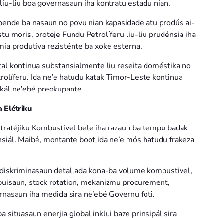
liu-liu boa governasaun iha kontratu estadu nian.
 depende ba nasaun no povu nian kapasidade atu prodús ai-
tu moris, proteje Fundu Petrolíferu liu-liu prudénsia iha
ia produtiva rezisténte ba xoke esterna.
al kontinua substansialmente liu reseita doméstika no
líferu. Ida ne’e hatudu katak Timor-Leste kontinua
skál ne’ebé preokupante.
 Elétriku
tratéjiku Kombustivel bele iha razaun ba tempu badak
ensiál. Maibé, montante boot ida ne’e mós hatudu frakeza
diskriminasaun detallada kona-ba volume kombustivel,
ibuisaun, stock rotation, mekanizmu procurement,
rnasaun iha medida sira ne’ebé Governu foti.
a situasaun enerjia global inklui baze prinsipál sira