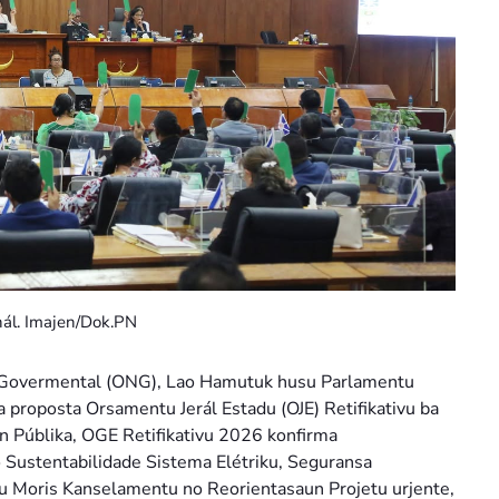
nál. Imajen/Dok.PN
Govermental (ONG), Lao Hamutuk husu Parlamentu
a proposta Orsamentu Jerál Estadu (OJE) Retifikativu ba
n Públika, OGE Retifikativu 2026 konfirma
o Sustentabilidade Sistema Elétriku, Seguransa
tu Moris Kanselamentu no Reorientasaun Projetu urjente,