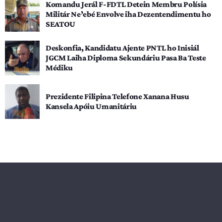
Komandu Jerál F-FDTL Detein Membru Polísia
Militár Ne’ebé Envolve iha Dezentendimentu ho
SEATOU
Deskonfia, Kandidatu Ajente PNTL ho Inisiál
JGCM Laiha Diploma Sekundáriu Pasa Ba Teste
Médiku
Prezidente Filipina Telefone Xanana Husu
Kansela Apóiu Umanitáriu