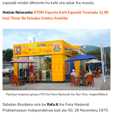
espesiál ne’ebé diferente ho kafé sira seluk iha mundu.
Notísia Relevante:
KTON Esporta Kafé Espesiál Tonelada 11.80
husi Timor Ba Estadus Unidus Amérika
Pavilaun empreza grupu ETO iha Feira Nasionál iha Tasi-Tolu. Imajen/Rafa.tl
Sidadan Brazileira ne’e ba
Rafa.tl
iha Feira Nasionál
Proklamasaun Independénsia bad ala-50, 28 Novembru 1975-