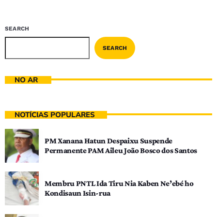
SEARCH
SEARCH
NO AR
NOTÍCIAS POPULARES
PM Xanana Hatun Despaixu Suspende
Permanente PAM Aileu João Bosco dos Santos
Membru PNTL Ida Tiru Nia Kaben Ne’ebé ho
Kondisaun Isin-rua