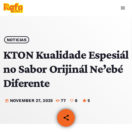
menu
close
play_arrow
OUVIR RAFA
NOTICIAS
KTON Kualidade Espesiál
no Sabor Orijinál Ne’ebé
HOME
Diferente
NOTISIA
NOVEMBER 27, 2025
77
8
5
EKIPA
today
TOP 15
share
email
8
PODCAST SIRA