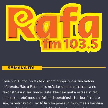
SÉ MAKA ITA
Harii husi Nilton no Akita durante tempu susar sira hafoin
referendu, Rádiu Rafa mosu nu’udar símbolu esperansa no
rekonstrusaun iha Timor-Leste. Ida-ne’e maka estasaun rádiu
dahuluk ne’ebé mosu hafoin independénsia, halibur foin-sa’e
sira, habelar ksolok, no fó lian ba jerasaun foun, maski bainhira