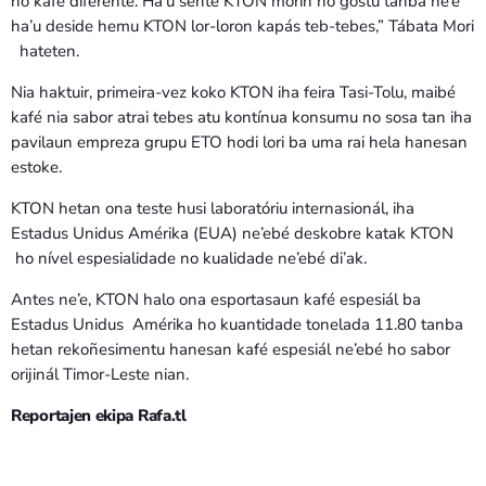
no kafé diferente. Ha’u sente KTON morin no gostu tanba ne’e
ha’u deside hemu KTON lor-loron kapás teb-tebes,” Tábata Mori
hateten.
Nia haktuir, primeira-vez koko KTON iha feira Tasi-Tolu, maibé
kafé nia sabor atrai tebes atu kontínua konsumu no sosa tan iha
pavilaun empreza grupu ETO hodi lori ba uma rai hela hanesan
estoke.
KTON hetan ona teste husi laboratóriu internasionál, iha
Estadus Unidus Amérika (EUA) ne’ebé deskobre katak KTON
ho nível espesialidade no kualidade ne’ebé di’ak.
Antes ne’e, KTON halo ona esportasaun kafé espesiál ba
Estadus Unidus Amérika ho kuantidade tonelada 11.80 tanba
hetan rekoñesimentu hanesan kafé espesiál ne’ebé ho sabor
orijinál Timor-Leste nian.
Reportajen ekipa Rafa.tl