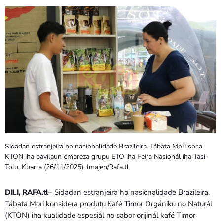
PROGRAMA SIRA
VÍDEO SIRA
EVENTU SIRA
KONTAKTU SIRA
TÉTUM
keyboard_arrow_down
TÉTUM
Sidadan estranjeira ho nasionalidade Brazileira, Tábata Mori sosa
PORTUGUÊS
PRÓXIMOS PROGRAMAS
KTON iha pavilaun empreza grupu ETO iha Feira Nasionál iha Tasi-
Tolu, Kuarta (26/11/2025). Imajen/Rafa.tl
DILI, RAFA.tl
– Sidadan estranjeira ho nasionalidade Brazileira,
Tábata Mori konsidera produtu Kafé Timor Orgániku no Naturál
(KTON) iha kualidade espesiál no sabor orijinál kafé Timor