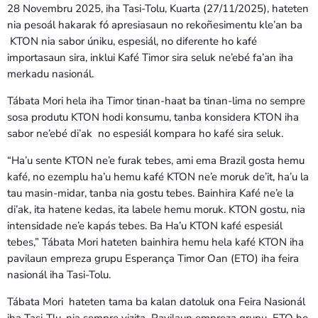
28 Novembru 2025, iha Tasi-Tolu, Kuarta (27/11/2025), hateten
nia pesoál hakarak fó apresiasaun no rekoñesimentu kle’an ba
KTON nia sabor úniku, espesiál, no diferente ho kafé
importasaun sira, inklui Kafé Timor sira seluk ne’ebé fa’an iha
merkadu nasionál.
Tábata Mori hela iha Timor tinan-haat ba tinan-lima no sempre
sosa produtu KTON hodi konsumu, tanba konsidera KTON iha
sabor ne’ebé di’ak no espesiál kompara ho kafé sira seluk.
“Ha’u sente KTON ne’e furak tebes, ami ema Brazil gosta hemu
kafé, no ezemplu ha’u hemu kafé KTON ne’e moruk de’it, ha’u la
tau masin-midar, tanba nia gostu tebes. Bainhira Kafé ne’e la
di’ak, ita hatene kedas, ita labele hemu moruk. KTON gostu, nia
intensidade ne’e kapás tebes. Ba Ha’u KTON kafé espesiál
tebes,” Tábata Mori hateten bainhira hemu hela kafé KTON iha
pavilaun empreza grupu Esperança Timor Oan (ETO) iha feira
nasionál iha Tasi-Tolu.
Tábata Mori hateten tama ba kalan datoluk ona Feira Nasionál