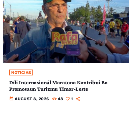
NOTICIAS
Díli Internasionál Maratona Kontribui Ba
Promosaun Turizmu Timor-Leste
today
AUGUST 8, 2026
48
1