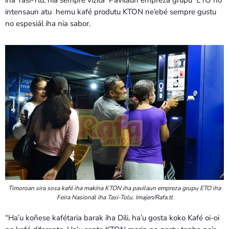
iha Tasi-Tlu, nia sempre vizita Pavilaun empreza grupu ETO ho
intensaun atu hemu kafé produtu KTON ne’ebé sempre gustu
no espesiál iha nia sabor.
Timoroan sira sosa kafé iha makína KTON iha pavilaun empreza grupu ETO iha
Feira Nasionál iha Tasi-Tolu. Imajen/Rafa.tl
“Ha’u koñese kafétaria barak iha Dili, ha’u gosta koko Kafé oi-oi