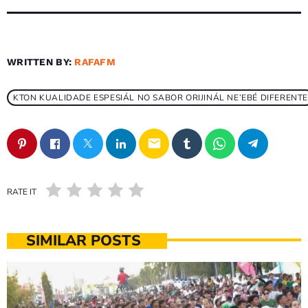
WRITTEN BY:
RAFAFM
KTON KUALIDADE ESPESIÁL NO SABOR ORIJINÁL NE’EBÉ DIFERENTE
email
RATE IT
SIMILAR POSTS