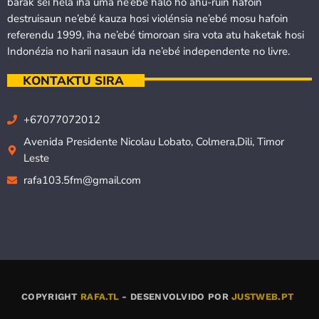
barak sei hela iha uma ne’ebé halo ho ahu-ruin hafoin
destruisaun ne’ebé kauza hosi violénsia ne’ebé mosu hafoin
referendu 1999, iha ne’ebé timoroan sira vota atu haketak hosi
Indonézia no harii nasaun ida ne’ebé independente no livre.
KONTAKTU SIRA
+67077072012
Avenida Presidente Nicolau Lobato, Colmera,Dili, Timor
Leste
rafa103.5fm@gmail.com
COPYRIGHT
RAFA.TL
- DESENVOLVIDO POR
JUSTWEB.PT