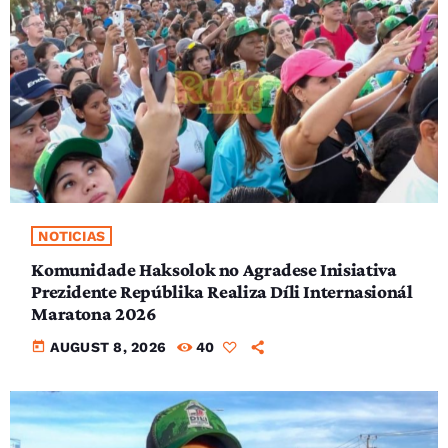
NOTICIAS
Komunidade Haksolok no Agradese Inisiativa
Prezidente Repúblika Realiza Díli Internasionál
Maratona 2026
today
AUGUST 8, 2026
40