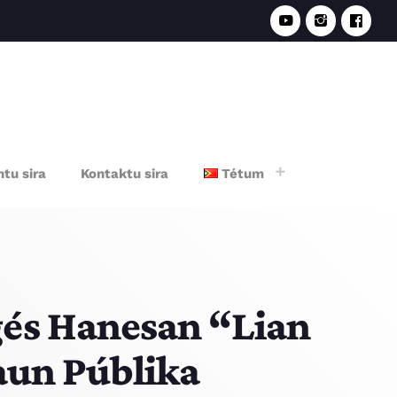
e
tu sira
Kontaktu sira
Tétum
gés Hanesan “Lian
aun Públika