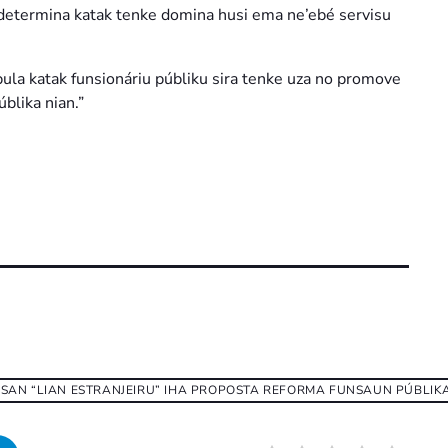
un determina katak tenke domina husi ema ne’ebé servisu
ula katak funsionáriu públiku sira tenke uza no promove
blika nian.”
AN “LIAN ESTRANJEIRU” IHA PROPOSTA REFORMA FUNSAUN PÚBLIK