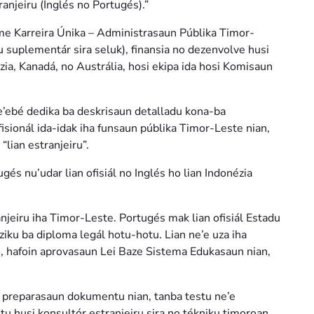
anjeiru (Inglés no Portugés).”
ime Karreira Únika – Administrasaun Públika Timor-
suplementár sira seluk), finansia no dezenvolve husi
ia, Kanadá, no Austrália, hosi ekipa ida hosi Komisaun
ne’ebé dedika ba deskrisaun detalladu kona-ba
isionál ida-idak iha funsaun públika Timor-Leste nian,
“lian estranjeiru”.
és nu’udar lian ofisiál no Inglés ho lian Indonézia
ranjeiru iha Timor-Leste. Portugés mak lian ofisiál Estadu
iku ba diploma legál hotu-hotu. Lian ne’e uza iha
no, hafoin aprovasaun Lei Baze Sistema Edukasaun nian,
u preparasaun dokumentu nian, tanba testu ne’e
u husi konsultór estranjeiru sira no tékniku timoroan