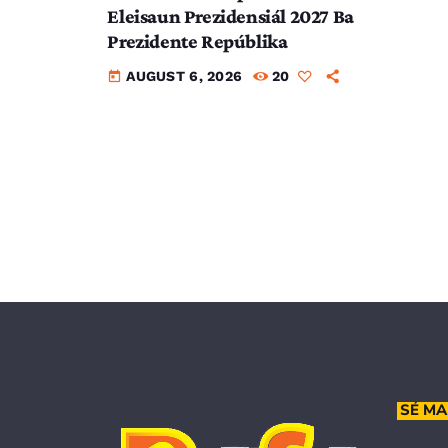
Eleisaun Prezidensiál 2027 Ba
Prezidente Repúblika
AUGUST 6, 2026
20
today
SÉ MA