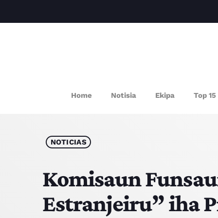
P
Home
Notisia
Ekipa
Top 15
NOTICIAS
Komisaun Funsaun
Estranjeiru” iha 