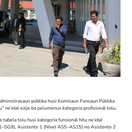
administrasaun públika husi Komisaun Funsaun Públika
u” ne’ebé ezije ba pelumenus kategoria profisionál tolu.
tabela tolu husi kategoría funsionál hitu ne’ebé
G1–SG9), Asistente 1 (Nível AS5–AS15) no Asistente 2