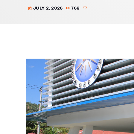
JULY 2, 2026
766
today