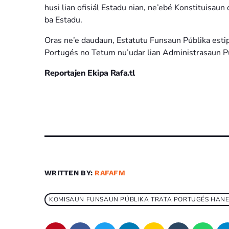
husi lian ofisiál Estadu nian, ne’ebé Konstituisa
ba Estadu.
Oras ne’e daudaun, Estatutu Funsaun Públika estip
Portugés no Tetum nu’udar lian Administrasaun Pú
Reportajen Ekipa Rafa.tl
WRITTEN BY:
RAFAFM
KOMISAUN FUNSAUN PÚBLIKA TRATA PORTUGÉS HANES