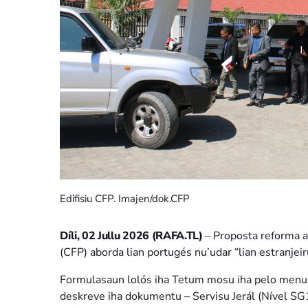
Edifisiu CFP. Imajen/dok.CFP
Díli, 02 Jullu 2026 (RAFA.TL)
– Proposta reforma 
(CFP) aborda lian portugés nu’udar “lian estranjeir
Formulasaun lolós iha Tetum mosu iha pelo menus 
deskreve iha dokumentu – Servisu Jerál (Nível S