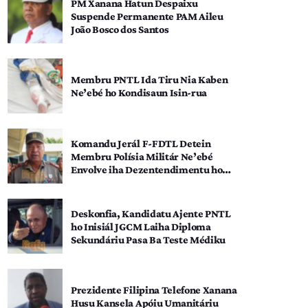
PM Xanana Hatun Despaixu
Suspende Permanente PAM Aileu
João Bosco dos Santos
Membru PNTL Ida Tiru Nia Kaben
Ne’ebé ho Kondisaun Isin-rua
Komandu Jerál F-FDTL Detein
Membru Polísia Militár Ne’ebé
Envolve iha Dezentendimentu ho
SEATOU
Deskonfia, Kandidatu Ajente PNTL
ho Inisiál JGCM Laiha Diploma
Sekundáriu Pasa Ba Teste Médiku
Prezidente Filipina Telefone Xanana
Husu Kansela Apóiu Umanitáriu