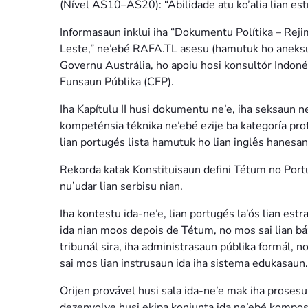
(Nível AS10–AS20): “Abilidade atu ko’alia lian estr
Informasaun inklui iha “Dokumentu Polítika – Rej
Leste,” ne’ebé RAFA.TL asesu (hamutuk ho aneksu 
Governu Austrália, ho apoiu hosi konsultór Indonéz
Funsaun Públika (CFP).
Iha Kapítulu II husi dokumentu ne’e, iha seksaun 
kompeténsia téknika ne’ebé ezije ba kategoría prof
lian portugés lista hamutuk ho lian inglês hanesan 
Rekorda katak Konstituisaun defini Tétum no Portug
nu’udar lian serbisu nian.
Iha kontestu ida-ne’e, lian portugés la’ós lian est
ida nian moos depois de Tétum, no mos sai lian báz
tribunál sira, iha administrasaun públika formál, 
sai mos lian instrusaun ida iha sistema edukasaun.
Orijen provável husi sala ida-ne’e mak iha proses
dezenvolve husi ekipa konjunta ida ne’ebé kompost