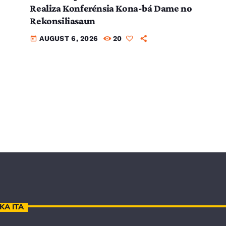
Realiza Konferénsia Kona-bá Dame no
Rekonsiliasaun
AUGUST 6, 2026
20
today
KA ITA