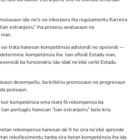
mulasaun ida-ne’e no inkorpora iha regulamentu Karreira
ian estranjeiru” iha prosesu avaliasaun no
nian.
s sei trata hanesan kompeténsia adisionál no opsionál —
etermina: kompeténsia iha lian ofisiál Estadu nian,
o esensiál ba funsionáriu ida-idak ne’ebé serbí Estadu
aliasaun dezempeñu, ba kritériu promosaun no progresaun
ada pozisaun.
u tuir kompeténsia ema nian) fó rekompensa ba
lian portugés hanesan “lian estranjeiru” bele kria
 hetan rekompensa hanesan de’it ho sira ne’ebé aprende
u hetan rekoñesimentu tanba sira hetan kompeténsia iha ida