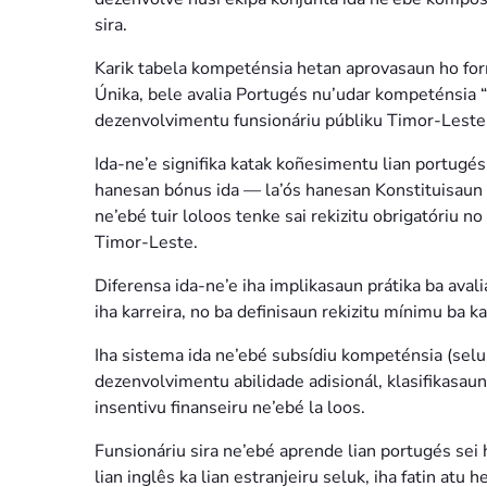
sira.
Karik tabela kompeténsia hetan aprovasaun ho for
Únika, bele avalia Portugés nu’udar kompeténsia “l
dezenvolvimentu funsionáriu públiku Timor-Leste 
Ida-ne’e signifika katak koñesimentu lian portugé
hanesan bónus ida — la’ós hanesan Konstituisaun d
ne’ebé tuir loloos tenke sai rekizitu obrigatóriu n
Timor-Leste.
Diferensa ida-ne’e iha implikasaun prátika ba av
iha karreira, no ba definisaun rekizitu mínimu ba k
Iha sistema ida ne’ebé subsídiu kompeténsia (sel
dezenvolvimentu abilidade adisionál, klasifikasaun 
insentivu finanseiru ne’ebé la loos.
Funsionáriu sira ne’ebé aprende lian portugés sei
lian inglês ka lian estranjeiru seluk, iha fatin at