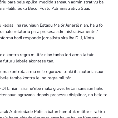
tóriu para bele aplika medida sansaun administrativu ba
ia Halik, Suku Beco, Postu Administrativu Suai,
 kedas, iha reuniaun Estadu Maiór Jenerál nian, ha’u fó
uka halo relatóriu para prosesa administrativamente,”
orma hodi responde jornalista sira iha Dili, Kinta
e kontra regra militár nian tanba lori arma la tuir
a futuru labele akontese tan.
istema kontrola arma ne’e rigorozu, tenki iha autorizasaun
abele tamba kontra lei no regra militár.
-FDTL nian, sira ne’ebé maka grave, hetan sansaun hahu
tensaun agravada, depois prosessu disiplinar, no bele to
atak Autoriedade Polísia balun hamutuk militár sira tiru
 ne’e komunidade sira aprejenta keixa ba iha Komandu