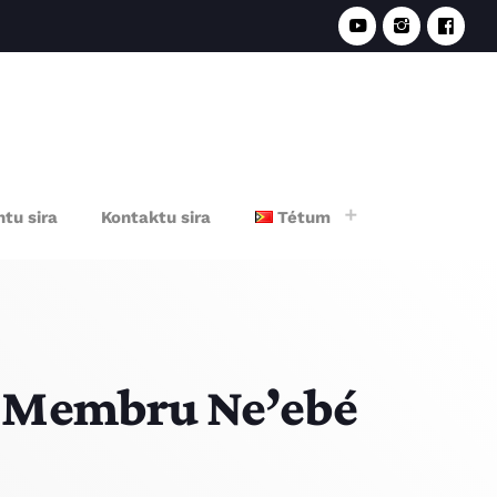
e
tu sira
Kontaktu sira
Tétum
a Membru Ne’ebé