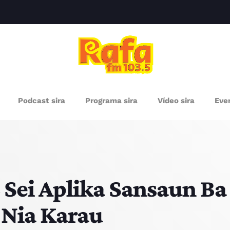
clos
RÓXIMOS PROGRAMAS
Podcast sira
Programa sira
Vídeo sira
Even
Sei Aplika Sansaun B
Nia Karau