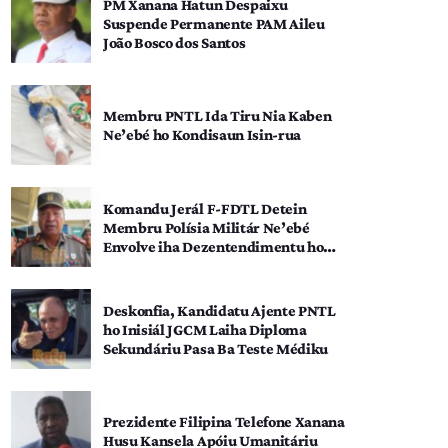
PM Xanana Hatun Despaixu
Suspende Permanente PAM Aileu
João Bosco dos Santos
Membru PNTL Ida Tiru Nia Kaben
Ne’ebé ho Kondisaun Isin-rua
Komandu Jerál F-FDTL Detein
Membru Polísia Militár Ne’ebé
Envolve iha Dezentendimentu ho
SEATOU
Deskonfia, Kandidatu Ajente PNTL
ho Inisiál JGCM Laiha Diploma
Sekundáriu Pasa Ba Teste Médiku
Prezidente Filipina Telefone Xanana
Husu Kansela Apóiu Umanitáriu