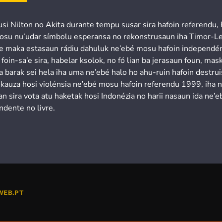
usi Nilton no Akita durante tempu susar sira hafoin referendu,
osu nu’udar símbolu esperansa no rekonstrusaun iha Timor-Le
’e maka estasaun rádiu dahuluk ne’ebé mosu hafoin independén
 foin-sa’e sira, habelar ksolok, no fó lian ba jerasaun foun, mask
a barak sei hela iha uma ne’ebé halo ho ahu-ruin hafoin destru
 kauza hosi violénsia ne’ebé mosu hafoin referendu 1999, iha 
n sira vota atu haketak hosi Indonézia no harii nasaun ida ne’e
ndente no livre.
WEB.PT