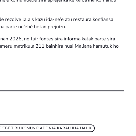
e rezolve lalais kazu ida-ne’e atu restaura konfiansa
ba parte ne’ebé hetan prejuízu.
an 2026, no tuir fontes sira informa katak parte sira
o númeru matrikula 211 bainhira husi Maliana hamutuk ho
’EBÉ TIRU KOMUNIDADE NIA KARAU IHA HALIK