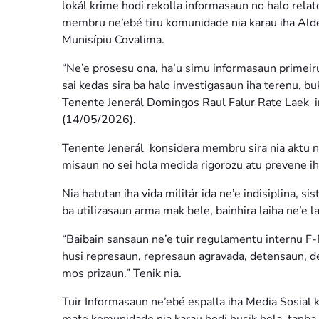
lokál krime hodi rekolla informasaun no halo rela
membru ne’ebé tiru komunidade nia karau iha Alde
Munisípiu Covalima.
“Ne’e prosesu ona, ha’u simu informasaun primeiru
sai kedas sira ba halo investigasaun iha terenu, b
Tenente Jenerál Domingos Raul Falur Rate Laek inf
(14/05/2026).
Tenente Jenerál konsidera membru sira nia aktu ne’
misaun no sei hola medida rigorozu atu prevene ih
Nia hatutan iha vida militár ida ne’e indisiplina, s
ba utilizasaun arma mak bele, bainhira laiha ne’e l
“Baibain sansaun ne’e tuir regulamentu internu F
husi represaun, represaun agravada, detensaun, de
mos prizaun.” Tenik nia.
Tuir Informasaun ne’ebé espalla iha Media Sosial k
mate komunidade nia karau hodi husik hela, tanba