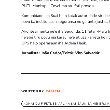
PNTL Munisípiu Covalima atu foti prosesu.
Komunidade iha Suai hein katak autoridade sira bel
povu ba instituisaun seguransa no garante justisa 
Akontesimentu ne’e iha Segunda, 11 fulan-Maiu tin
ne’ebé tiru povu nia karau ne’e utiliza karreta h
OPS halo operasaun iha Aldeia Halik.
Jornalista : João Carlos/Editór: Vito Salvadór
WRITTEN BY:
RAFAFM
KOMANDU F-FDTL SEI APLIKA SANSAUN BA MEMBRU NE