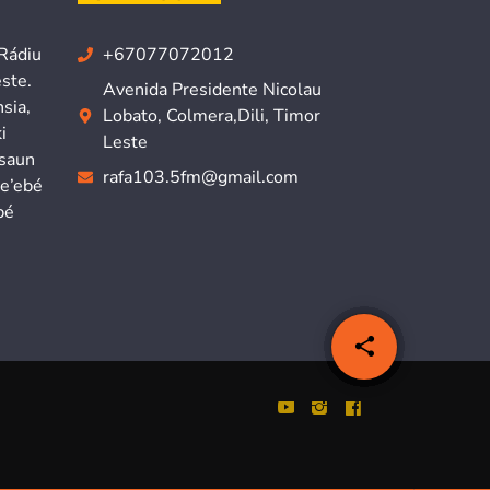
 Rádiu
+67077072012
ste.
Avenida Presidente Nicolau
sia,
Lobato, Colmera,Dili, Timor
i
Leste
isaun
rafa103.5fm@gmail.com
ne’ebé
bé
share
email