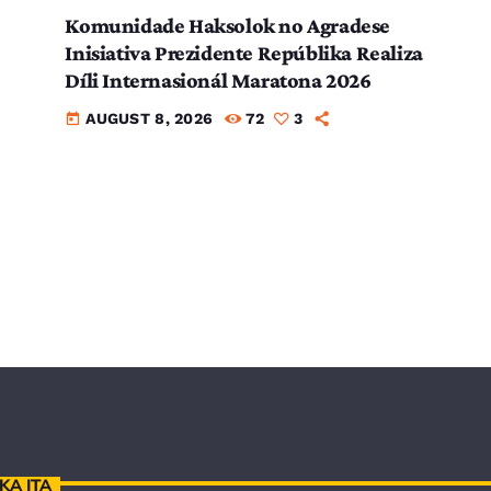
Komunidade Haksolok no Agradese
Inisiativa Prezidente Repúblika Realiza
Díli Internasionál Maratona 2026
AUGUST 8, 2026
72
3
today
KA ITA