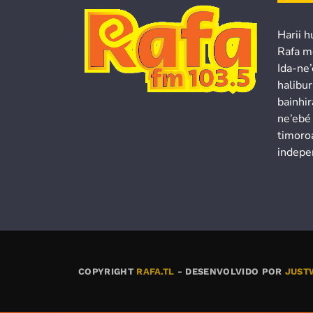
Harii h
Rafa m
Ida-ne
halibur
bainhir
ne’ebé
timoroa
indepe
COPYRIGHT
RAFA.TL
- DESENVOLVIDO POR
JUST