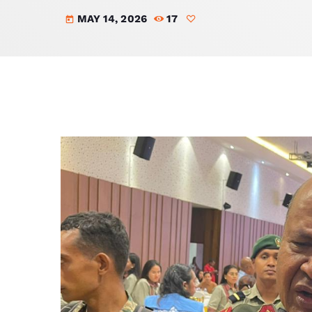
MAY 14, 2026
17
today