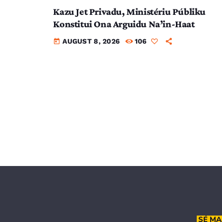
Kazu Jet Privadu, Ministériu Públiku
Konstitui Ona Arguidu Na’in-Haat
AUGUST 8, 2026
106
today
SÉ MA