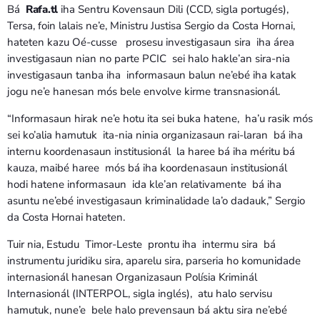
Bá
Rafa.tl
iha Sentru Kovensaun Dili (CCD, sigla portugés),
Tersa, foin lalais ne’e, Ministru Justisa Sergio da Costa Hornai,
hateten kazu Oé-cusse prosesu investigasaun sira iha área
investigasaun nian no parte PCIC sei halo hakle’an sira-nia
investigasaun tanba iha informasaun balun ne’ebé iha katak
jogu ne’e hanesan mós bele envolve kirme transnasionál.
“Informasaun hirak ne’e hotu ita sei buka hatene, ha’u rasik mós
sei ko’alia hamutuk ita-nia ninia organizasaun rai-laran bá iha
internu koordenasaun institusionál la haree bá iha méritu bá
kauza, maibé haree mós bá iha koordenasaun institusionál
hodi hatene informasaun ida kle’an relativamente bá iha
asuntu ne’ebé investigasaun kriminalidade la’o dadauk,” Sergio
da Costa Hornai hateten.
Tuir nia, Estudu Timor-Leste prontu iha intermu sira bá
instrumentu juridiku sira, aparelu sira, parseria ho komunidade
internasionál hanesan Organizasaun Polísia Kriminál
Internasionál (INTERPOL, sigla inglés), atu halo servisu
hamutuk, nune’e bele halo prevensaun bá aktu sira ne’ebé