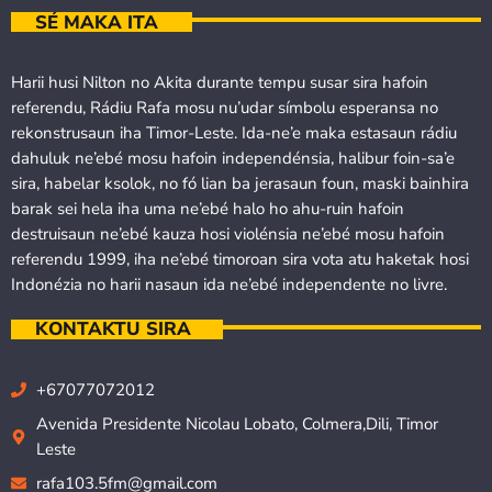
SÉ MAKA ITA
Harii husi Nilton no Akita durante tempu susar sira hafoin
referendu, Rádiu Rafa mosu nu’udar símbolu esperansa no
rekonstrusaun iha Timor-Leste. Ida-ne’e maka estasaun rádiu
dahuluk ne’ebé mosu hafoin independénsia, halibur foin-sa’e
sira, habelar ksolok, no fó lian ba jerasaun foun, maski bainhira
barak sei hela iha uma ne’ebé halo ho ahu-ruin hafoin
destruisaun ne’ebé kauza hosi violénsia ne’ebé mosu hafoin
referendu 1999, iha ne’ebé timoroan sira vota atu haketak hosi
Indonézia no harii nasaun ida ne’ebé independente no livre.
KONTAKTU SIRA
+67077072012
Avenida Presidente Nicolau Lobato, Colmera,Dili, Timor
Leste
rafa103.5fm@gmail.com