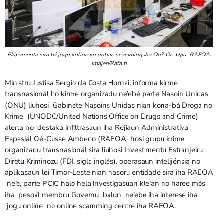
Ekipamentu sira bá jogu online no online scamming iha Otél Oe-Upu, RAEOA.
Imajen/Rafa.tl
Ministru Justisa Sergio da Costa Hornai, informa kirme
transnasionál ho kirme organizadu ne’ebé parte Nasoin Unidas
(ONU) liuhosi Gabinete Nasoins Unidas nian kona-bá Droga no
Krime (UNODC/United Nations Office on Drugs and Crime)
alerta no destaka infiltrasaun iha Rejiaun Administrativa
Espesiál Oé-Cusse Ambeno (RAEOA) hosi grupu krime
organizadu transnasionál sira liuhosi Investimentu Estranjeiru
Diretu Kriminozu (FDI, sigla inglés), operasaun intelijénsia no
aplikasaun lei Timor-Leste nian hasoru entidade sira iha RAEOA
ne’e, parte PCIC halo hela investigasuan kle’an no haree mós
iha pesoál membru Governu balun ne’ebé iha interese iha
jogu online no online scamming centre iha RAEOA.