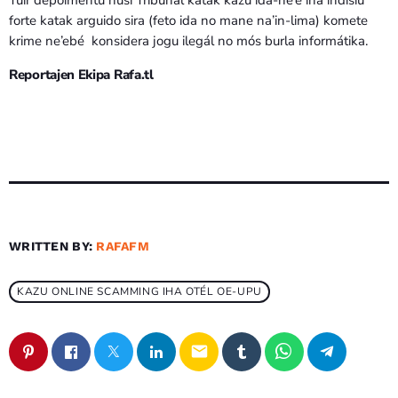
forte katak arguido sira (feto ida no mane na’in-lima) komete
krime ne’ebé konsidera jogu ilegál no mós burla informátika.
Reportajen Ekipa Rafa.tl
WRITTEN BY:
RAFAFM
KAZU ONLINE SCAMMING IHA OTÉL OE-UPU
email