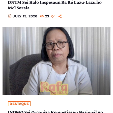
DNTM Sei Halo Inspesaun Ba Ró Lazu-Lazu ho
Mel Soraia
today
JULY 15, 2026
23
DESTAQUE
INDMO Sei Organiza Kompetisaun Nasionál no