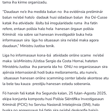
tama iha kirme organizadu.
“Daudaun ne’e iha medida balun no iha evidénsia preliminár
balun ne’ebé hato’o dadauk husi sidadaun balun iha Oé-Cusse
katak iha atividade ilisítu bá irregularidade ruma iha fatin
refere, entaun polísia halo hela hanesan órgaun polísia
Kriminál nia sobre sai hanesan investigadór buka hela
informasaun sira liga ho situasaun sira ne’ebé maka agora
daudaun,” Ministru Justisa tenik.
Liga ho informasaun kona-bá atividade online scame ne’ebé
maka la’oMinistru JUstisa Sergio da Costa Hornai, hateten
Ministériu Justisa iha parseria ida ho ONU no organizasaun sira
ajénsia internasionál hodi buka melloramentu, atu nune’e,
situasaun hanesan online scamming center labele akontese atu
la bele tau kauza prestijiu hanesan estadu soberania.
Fó hanoin fali katak iha Segunda kalan, 25 fulan-Agostu 2025,
ekipa konjunta kompostu husi Polísia Siéntifika Investigasaun
Kriminál (PCIC) ho Servisu Nasionál Intelejénsia (SNI), halo
buska no apreensaun bá fatin sira ne’ebé deskonfia hala’o