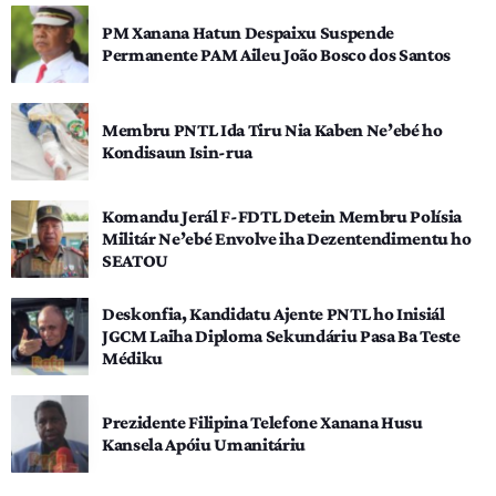
PM Xanana Hatun Despaixu Suspende
Permanente PAM Aileu João Bosco dos Santos
Membru PNTL Ida Tiru Nia Kaben Ne’ebé ho
Kondisaun Isin-rua
Komandu Jerál F-FDTL Detein Membru Polísia
Militár Ne’ebé Envolve iha Dezentendimentu ho
SEATOU
Deskonfia, Kandidatu Ajente PNTL ho Inisiál
JGCM Laiha Diploma Sekundáriu Pasa Ba Teste
Médiku
Prezidente Filipina Telefone Xanana Husu
Kansela Apóiu Umanitáriu