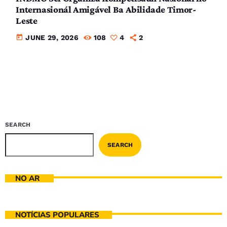
Internasionál Amigável Ba Abilidade Timor-
Leste
today
JUNE 29, 2026
108
4
2
SEARCH
SEARCH
NO AR
NOTÍCIAS POPULARES