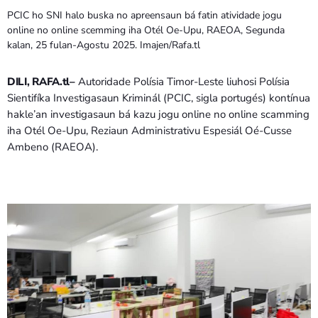
Bom dia RAFA
PCIC ho SNI halo buska no apreensaun bá fatin atividade jogu
7:00 AM - 10:00 AM
online no online scemming iha Otél Oe-Upu, RAEOA, Segunda
kalan, 25 fulan-Agostu 2025. Imajen/Rafa.tl
DILI, RAFA.tl–
Autoridade Polísia Timor-Leste liuhosi Polísia
Sientifíka Investigasaun Kriminál (PCIC, sigla portugés) kontínua
hakle’an investigasaun bá kazu jogu online no online scamming
iha Otél Oe-Upu, Reziaun Administrativu Espesiál Oé-Cusse
Ambeno (RAEOA).