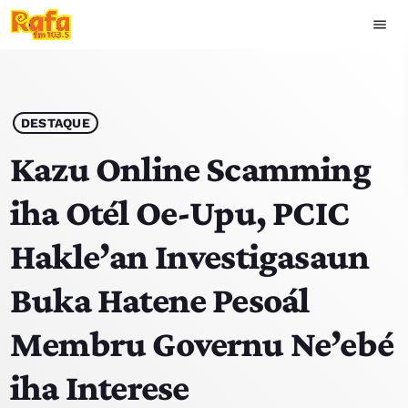
menu
close
play_arrow
OUVIR RAFA
DESTAQUE
Kazu Online Scamming
iha Otél Oe-Upu, PCIC
HOME
Hakle’an Investigasaun
NOTISIA
Buka Hatene Pesoál
EKIPA
Membru Governu Ne’ebé
TOP 15
iha Interese
PODCAST SIRA