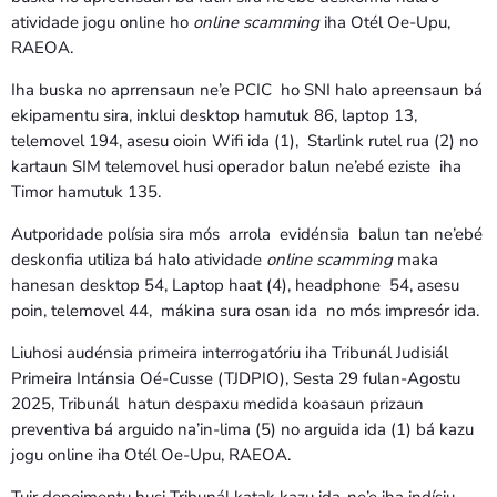
atividade jogu online ho
online scamming
iha Otél Oe-Upu,
RAEOA.
Iha buska no aprrensaun ne’e PCIC ho SNI halo apreensaun bá
ekipamentu sira, inklui desktop hamutuk 86, laptop 13,
telemovel 194, asesu oioin Wifi ida (1), Starlink rutel rua (2) no
kartaun SIM telemovel husi operador balun ne’ebé eziste iha
Timor hamutuk 135.
Autporidade polísia sira mós arrola evidénsia balun tan ne’ebé
deskonfia utiliza bá halo atividade
online scamming
maka
hanesan desktop 54, Laptop haat (4), headphone 54, asesu
poin, telemovel 44, mákina sura osan ida no mós impresór ida.
Liuhosi audénsia primeira interrogatóriu iha Tribunál Judisiál
Primeira Intánsia Oé-Cusse (TJDPIO), Sesta 29 fulan-Agostu
2025, Tribunál hatun despaxu medida koasaun prizaun
preventiva bá arguido na’in-lima (5) no arguida ida (1) bá kazu
jogu online iha Otél Oe-Upu, RAEOA.
Tuir depoimentu husi Tribunál katak kazu ida-ne’e iha indísiu