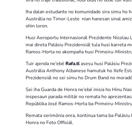
sira ho traje tradisionál, hodi bidu no tebe tuir kul
Iha dalan estudante no komunidade sira simu ho h
Austrália no Timor-Leste nian hanesan sinal amiza
ohin loron.
Husi Aeroportu Internasionál Prezidente Nicolau 
mai direta Palásiu Prezidensiál tula husi karreta
Ramos-Horta no akompaña husi Primeiru-Ministr
Tuir ajenda ne’ebé
Rafa.tl
asesu husi Palásiu Prezi
Austrália Anthony Albanese hamutuk ho Xefe Estad
Prezidensiál no sei simu ho Drum Band no moradór
Sei iha Guarda de Honra ne’ebé inisia ho Hinu Nas
inspesaun parada militár no remata ho aprezenta
Repúblika José Ramos-Horta ba Primeiru-Ministr
Remata serimónia onra, kontinua tama ba Palásiu 
Honra no Foto Offisiál.