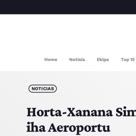
P
Home
Notisia
Ekipa
Top 15
NOTICIAS
Horta-Xanana Sim
iha Aeroportu