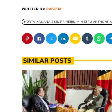
WRITTEN BY:
RAFAFM
HORTA-XANANA SIMU PRIMEIRU-MINISTRU ANTHONY 
email
SIMILAR POSTS