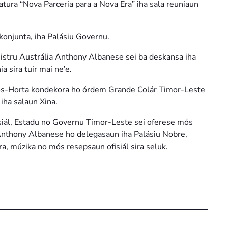
atura “Nova Parceria para a Nova Era” iha sala reuniaun
konjunta, iha Palásiu Governu.
istru Austrália Anthony Albanese sei ba deskansa iha
 sira tuir mai ne’e.
mos-Horta kondekora ho órdem Grande Colár Timor-Leste
iha salaun Xina.
nsiál, Estadu no Governu Timor-Leste sei oferese mós
Anthony Albanese ho delegasaun iha Palásiu Nobre,
a, múzika no mós resepsaun ofisiál sira seluk.