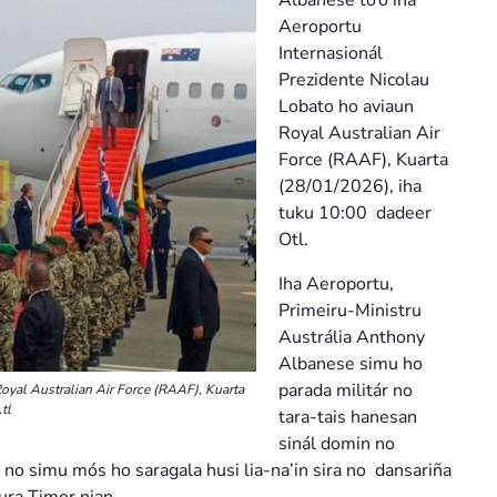
Albanese to’o iha
Aeroportu
Internasionál
Prezidente Nicolau
Lobato ho aviaun
Royal Australian Air
Force (RAAF), Kuarta
(28/01/2026), iha
tuku 10:00 dadeer
Otl.
Iha Aeroportu,
Primeiru-Ministru
Austrália Anthony
Albanese simu ho
parada militár no
oyal Australian Air Force (RAAF), Kuarta
tl
tara-tais hanesan
sinál domin no
no simu mós ho saragala husi lia-na’in sira no dansariña