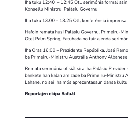
Iha tuku 12:40 – 12:45 Otl, serimónia formal asin
Konsellu Ministru, Palásiu Governu.
Iha tuku 13:00 – 13:25 Otl, konferénsia imprensa 
Hafoin remata husi Palásiu Governu, Primeiru-Min
Otel Palm Spring, Fatuhada no tuir ajenda serimónia
Iha Oras 16:00 – Prezidente Repúblika, José Ra
ba Primeiru-Ministru Austrália Anthony Albanese 
Remata serimónia ofisiál sira iha Palásiu Prezide
bankete han kalan amizade ba Primeiru-Ministru 
Lahane, no sei iha mós aprezentasaun dansa kultur
Reportajen ekipa Rafa.tl