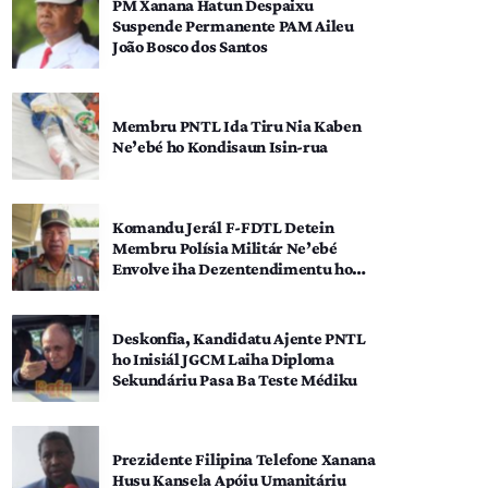
PM Xanana Hatun Despaixu
Suspende Permanente PAM Aileu
João Bosco dos Santos
Membru PNTL Ida Tiru Nia Kaben
Ne’ebé ho Kondisaun Isin-rua
Komandu Jerál F-FDTL Detein
Membru Polísia Militár Ne’ebé
Envolve iha Dezentendimentu ho
SEATOU
Deskonfia, Kandidatu Ajente PNTL
ho Inisiál JGCM Laiha Diploma
Sekundáriu Pasa Ba Teste Médiku
Prezidente Filipina Telefone Xanana
Husu Kansela Apóiu Umanitáriu