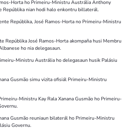
Ramos-Horta ho Primeiru-Ministru Austrália Anthony
 Repúblika nian hodi halo enkontru billaterál.
idente Repúblika, José Ramos-Horta no Primeiru-Ministru
dente Repúblika José Ramos-Horta akompaña husi Membru
Albanese ho nia delegasaun.
imeiru-Ministru Austrália ho delegasaun husik Palásiu
nana Gusmão simu vizita ofisiál Primeiru-Ministru
 Primeiru-Ministru Kay Rala Xanana Gusmão ho Primeiru-
Governu.
anana Gusmão reuniaun bilaterál ho Primeiru-Ministru
lásiu Governu.