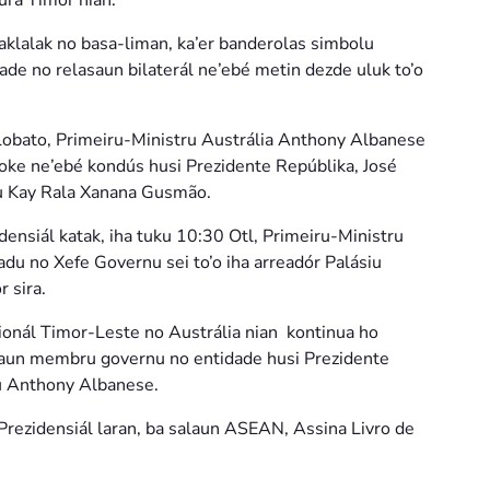
tura Timor nian.
aklalak no basa-liman, ka’er banderolas simbolu
de no relasaun bilaterál ne’ebé metin dezde uluk to’o
Lobato, Primeiru-Ministru Austrália Anthony Albanese
 moke ne’ebé kondús husi Prezidente Repúblika, José
u Kay Rala Xanana Gusmão.
densiál katak, iha tuku 10:30 Otl, Primeiru-Ministru
u no Xefe Governu sei to’o iha arreadór Palásiu
 sira.
ionál Timor-Leste no Austrália nian kontinua ho
saun membru governu no entidade husi Prezidente
u Anthony Albanese.
Prezidensiál laran, ba salaun ASEAN, Assina Livro de