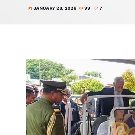
JANUARY 28, 2026
99
7
today