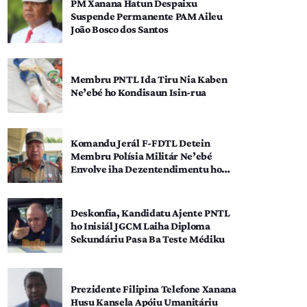
PM Xanana Hatun Despaixu
Suspende Permanente PAM Aileu
João Bosco dos Santos
Membru PNTL Ida Tiru Nia Kaben
Ne’ebé ho Kondisaun Isin-rua
Komandu Jerál F-FDTL Detein
Membru Polísia Militár Ne’ebé
Envolve iha Dezentendimentu ho
SEATOU
Deskonfia, Kandidatu Ajente PNTL
ho Inisiál JGCM Laiha Diploma
Sekundáriu Pasa Ba Teste Médiku
Prezidente Filipina Telefone Xanana
Husu Kansela Apóiu Umanitáriu