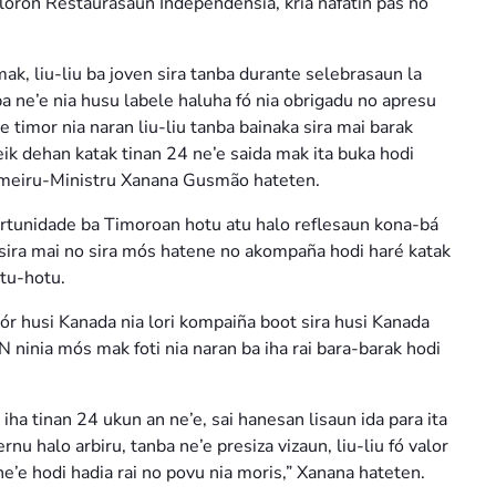
 loron Restaurasaun Independénsia, kria nafatin pás no
k, liu-liu ba joven sira tanba durante selebrasaun la
a ne’e nia husu labele haluha fó nia obrigadu no apresu
e timor nia naran liu-liu tanba bainaka sira mai barak
ik dehan katak tinan 24 ne’e saida mak ita buka hodi
rimeiru-Ministru Xanana Gusmão hateten.
ortunidade ba Timoroan hotu atu halo reflesaun kona-bá
 sira mai no sira mós hatene no akompaña hodi haré katak
otu-hotu.
r husi Kanada nia lori kompaiña boot sira husi Kanada
ninia mós mak foti nia naran ba iha rai bara-barak hodi
iha tinan 24 ukun an ne’e, sai hanesan lisaun ida para ita
ernu halo arbiru, tanba ne’e presiza vizaun, liu-liu fó valor
 ne’e hodi hadia rai no povu nia moris,” Xanana hateten.