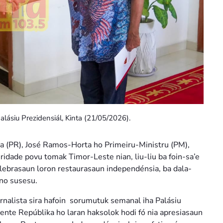
ásiu Prezidensiál, Kinta (21/05/2026).
a (PR), José Ramos-Horta ho Primeiru-Ministru (PM),
dade povu tomak Timor-Leste nian, liu-liu ba foin-sa’e
elebrasaun loron restaurasaun independénsia, ba dala-
no susesu.
rnalista sira hafoin sorumutuk semanal iha Palásiu
ente Repúblika ho laran haksolok hodi fó nia apresiasaun