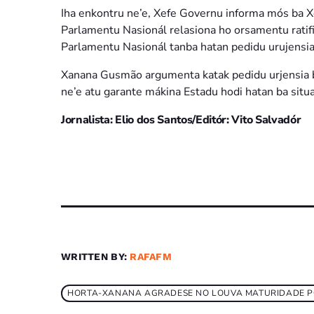
Iha enkontru ne’e, Xefe Governu informa mós ba X
Parlamentu Nasionál relasiona ho orsamentu ratif
Parlamentu Nasionál tanba hatan pedidu urujensia
Xanana Gusmão argumenta katak pedidu urjensia 
ne’e atu garante mákina Estadu hodi hatan ba sit
Jornalista: Elio dos Santos/Editór: Vito Salvadór
WRITTEN BY:
RAFAFM
HORTA-XANANA AGRADESE NO LOUVA MATURIDADE 