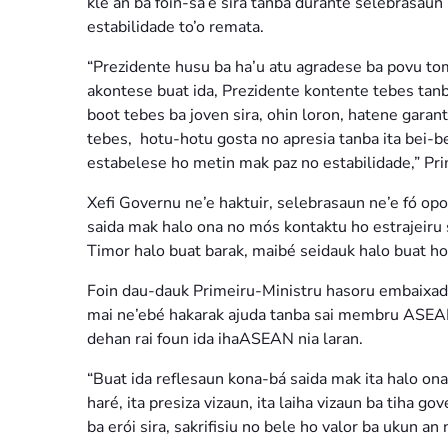
kle’an ba foin-sa’e sira tanba durante selebrasaun
estabilidade to’o remata.
“Prezidente husu ba ha’u atu agradese ba povu toma
akontese buat ida, Prezidente kontente tebes tanb
boot tebes ba joven sira, ohin loron, hatene garant
tebes, hotu-hotu gosta no apresia tanba ita bei-be
estabelese ho metin mak paz no estabilidade,” P
Xefi Governu ne’e haktuir, selebrasaun ne’e fó op
saida mak halo ona no mós kontaktu ho estrajeiru
Timor halo buat barak, maibé seidauk halo buat h
Foin dau-dauk Primeiru-Ministru hasoru embaixadó
mai ne’ebé hakarak ajuda tanba sai membru ASEAN 
dehan rai foun ida ihaASEAN nia laran.
“Buat ida reflesaun kona-bá saida mak ita halo ona 
haré, ita presiza vizaun, ita laiha vizaun ba tiha gov
ba erói sira, sakrifisiu no bele ho valor ba ukun an