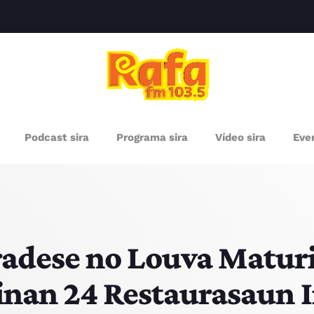
clos
RÓXIMOS PROGRAMAS
Podcast sira
Programa sira
Vídeo sira
Even
adese no Louva Matur
Tinan 24 Restaurasaun