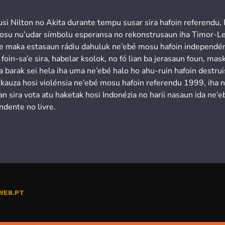
usi Nilton no Akita durante tempu susar sira hafoin referendu,
osu nu’udar símbolu esperansa no rekonstrusaun iha Timor-Le
’e maka estasaun rádiu dahuluk ne’ebé mosu hafoin independén
 foin-sa’e sira, habelar ksolok, no fó lian ba jerasaun foun, mask
a barak sei hela iha uma ne’ebé halo ho ahu-ruin hafoin destru
 kauza hosi violénsia ne’ebé mosu hafoin referendu 1999, iha 
n sira vota atu haketak hosi Indonézia no harii nasaun ida ne’e
ndente no livre.
WEB.PT