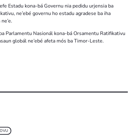
efe Estadu kona-bá Governu nia pedidu urjensia ba
ikativu, ne’ebé governu ho estadu agradese ba iha
 ne’e.
ba Parlamentu Nasionál kona-bá Orsamentu Ratifikativu
uasaun globál ne’ebé afeta mós ba Timor-Leste.
POVU