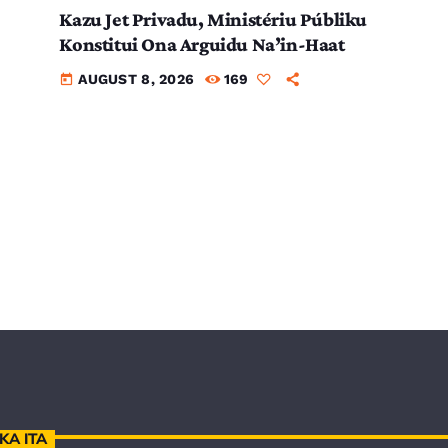
Kazu Jet Privadu, Ministériu Públiku
Konstitui Ona Arguidu Na’in-Haat
AUGUST 8, 2026
169
today
KA ITA