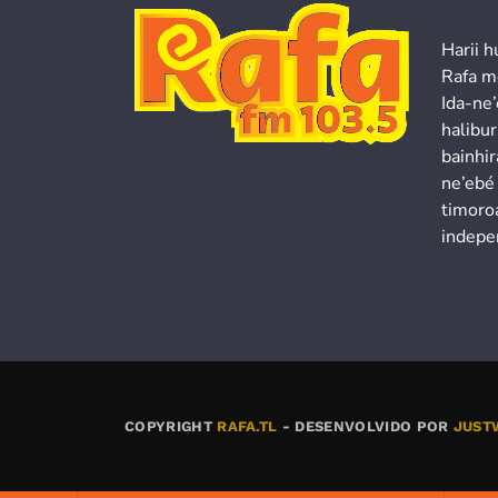
Harii h
Rafa m
Ida-ne
halibur
bainhir
ne’ebé
timoroa
indepe
COPYRIGHT
RAFA.TL
- DESENVOLVIDO POR
JUST