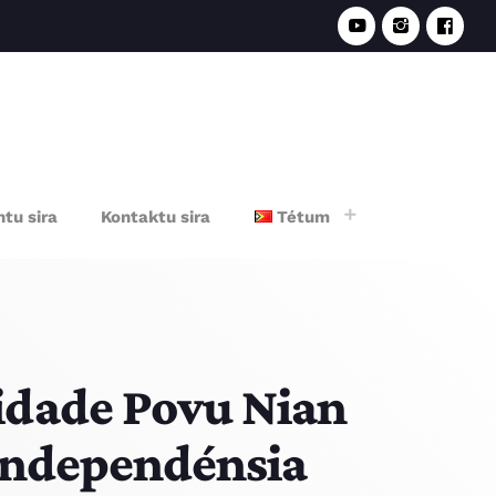
e
tu sira
Kontaktu sira
Tétum
idade Povu Nian
 Independénsia