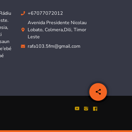
 Rádiu
+67077072012
ste.
Avenida Presidente Nicolau
sia,
Lobato, Colmera,Dili, Timor
i
Leste
isaun
rafa103.5fm@gmail.com
ne’ebé
bé
share
email