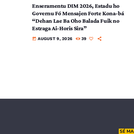
Enseramentu DIM 2026, Estadu ho
Governu Fó Mensajen Forte Kona-bá
“Dehan Lae Ba Oho Balada Fuik no
Estraga Ai-Horis Sira”
AUGUST 9, 2026
39
today
SÉ MA