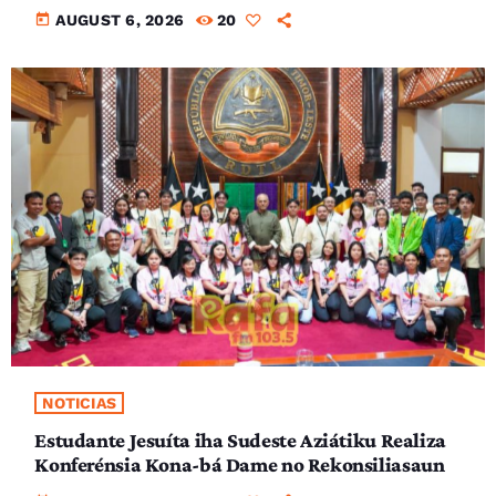
today
AUGUST 6, 2026
20
NOTICIAS
Estudante Jesuíta iha Sudeste Aziátiku Realiza
Konferénsia Kona-bá Dame no Rekonsiliasaun