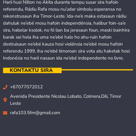
Harii husi Nilton no Akita durante tempu susar sira hafoin
referendu, Rádiu Rafa mosu nu’udar símbolu esperansa no
rekonstrusaun iha Timor-Leste. Ida-ne’e maka estasaun rádiu
dahuluk ne’ebé mosu hafoin independénsia, halibur foin-sa’e
sira, habelar ksolok, no fó lian ba jerasaun foun, maski bainhira
barak sei hela iha uma ne’ebé halo ho ahu-ruin hafoin
destruisaun ne’ebé kauza hosi violénsia ne’ebé mosu hafoin
referendu 1999, iha ne’ebé timoroan sira vota atu haketak hosi
Indonézia no harii nasaun ida ne’ebé independente no livre.
KONTAKTU SIRA
+67077072012
Avenida Presidente Nicolau Lobato, Colmera,Dili, Timor
Leste
rafa103.5fm@gmail.com