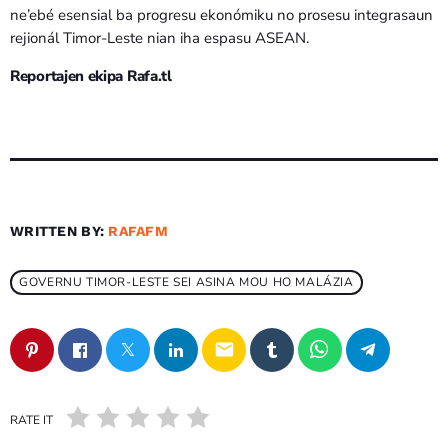
ne’ebé esensial ba progresu ekonómiku no prosesu integrasaun
rejionál Timor-Leste nian iha espasu ASEAN.
Reportajen ekipa Rafa.tl
WRITTEN BY:
RAFAFM
GOVERNU TIMOR-LESTE SEI ASINA MOU HO MALÁZIA
email
RATE IT