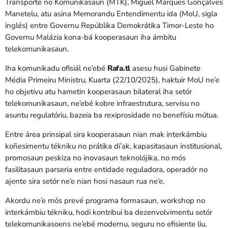
Bom dia RAFA
Transporte no Komunikasaun (MTK), Miguel Marques Gonçalves
7:00 AM - 9:00 AM
Manetelu, atu asina Memorandu Entendimentu ida (MoU, sigla
inglés) entre Governu Repúblika Demokrátika Timor-Leste ho
Governu Malázia kona-bá kooperasaun iha ámbitu
Bom dia RAFA
telekomunikasaun.
7:00 AM - 10:00 AM
Iha komunikadu ofisiál ne’ebé
Rafa.tl
asesu husi Gabinete
Média Primeiru Ministru, Kuarta (22/10/2025), haktuir MoU ne’e
ho objetivu atu hametin kooperasaun bilateral iha setór
telekomunikasaun, ne’ebé kobre infraestrutura, servisu no
asuntu regulatóriu, bazeia ba rexiprosidade no benefísiu mútua.
Entre área prinsipal sira kooperasaun nian mak interkámbiu
koñesimentu tékniku no prátika di’ak, kapasitasaun institusional,
promosaun peskiza no inovasaun teknolójika, no mós
fasilitasaun parseria entre entidade reguladora, operadór no
ajente sira setór ne’e nian hosi nasaun rua ne’e.
Akordu ne’e mós prevé programa formasaun, workshop no
interkámbiu tékniku, hodi kontribui ba dezenvolvimentu setór
telekomunikasoens ne’ebé modernu, seguru no efisiente liu,