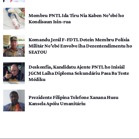
Membru PNTL Ida Tiru Nia Kaben Ne’ebé ho
Kondisaun Isin-rua
Komandu Jerál F-FDTL Detein Membru Polísia
Militár Ne’ebé Envolve iha Dezentendimentu ho
SEATOU
Deskonfia, Kandidatu Ajente PNTL ho Inisiál
JGCM Laiha Diploma Sekundáriu Pasa Ba Teste
Médiku
Prezidente Filipina Telefone Xanana Husu
Kansela Apóiu Umanitáriu