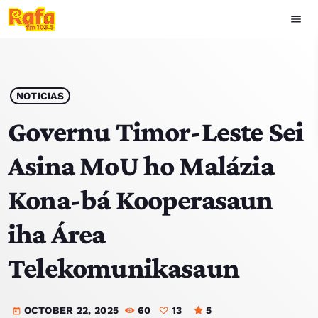
menu
close
play_arrow
OUVIR RAFA
NOTICIAS
Governu Timor-Leste Sei
Asina MoU ho Malázia
HOME
Kona-bá Kooperasaun
NOTISIA
iha Área
EKIPA
Telekomunikasaun
TOP 15
OCTOBER 22, 2025
60
13
5
PODCAST SIRA
today