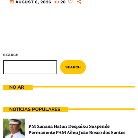
today
AUGUST 6, 2026
20
SEARCH
SEARCH
NO AR
NOTÍCIAS POPULARES
PM Xanana Hatun Despaixu Suspende
Permanente PAM Aileu João Bosco dos Santos