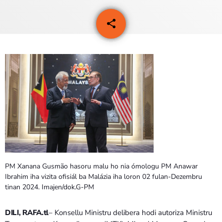
PROGRAMA SIRA
share
email
13
VÍDEO SIRA
EVENTU SIRA
KONTAKTU SIRA
TÉTUM
keyboard_arrow_down
TÉTUM
PORTUGUÊS
PRÓXIMOS PROGRAMAS
PM Xanana Gusmão hasoru malu ho nia ómologu PM Anawar
Ibrahim iha vizita ofisiál ba Malázia iha loron 02 fulan-Dezembru
Bom dia RAFA
tinan 2024. Imajen/dok.G-PM
7:00 AM - 10:00 AM
DILI, RAFA.tl
– Konsellu Ministru delibera hodi autoriza Ministru