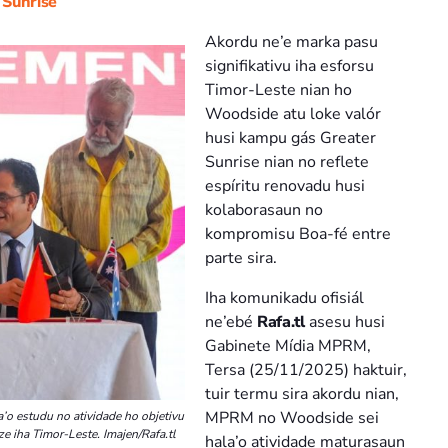
 Sunrise
Akordu ne’e marka pasu
signifikativu iha esforsu
Timor-Leste nian ho
Woodside atu loke valór
husi kampu gás Greater
Sunrise nian no reflete
espíritu renovadu husi
kolaborasaun no
kompromisu Boa-fé entre
parte sira.
Iha komunikadu ofisiál
ne’ebé
Rafa.tl
asesu husi
Gabinete Mídia MPRM,
Tersa (25/11/2025) haktuir,
tuir termu sira akordu nian,
MPRM no Woodside sei
o estudu no atividade ho objetivu
e iha Timor-Leste. Imajen/Rafa.tl
hala’o atividade maturasaun