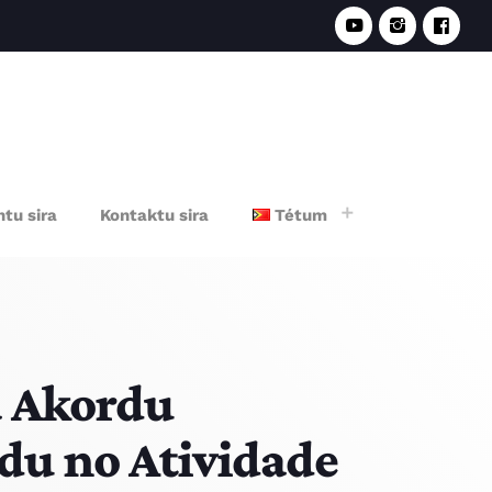
e
tu sira
Kontaktu sira
Tétum
a Akordu
du no Atividade