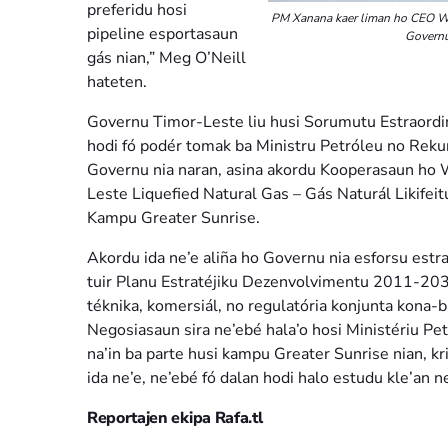
preferidu hosi
PM Xanana kaer liman ho CEO Woo
pipeline esportasaun
Governu
gás nian,” Meg O’Neill
hateten.
Governu Timor-Leste liu husi Sorumutu Estraordin
hodi fó podér tomak ba Ministru Petróleu no Reku
Governu nia naran, asina akordu Kooperasaun ho
Leste Liquefied Natural Gas – Gás Naturál Likif
Kampu Greater Sunrise.
Akordu ida ne’e aliña ho Governu nia esforsu estrat
tuir Planu Estratéjiku Dezenvolvimentu 2011-2030
téknika, komersiál, no regulatória konjunta kona-b
Negosiasaun sira ne’ebé hala’o hosi Ministériu P
na’in ba parte husi kampu Greater Sunrise nian, k
ida ne’e, ne’ebé fó dalan hodi halo estudu kle’an 
Reportajen ekipa Rafa.tl