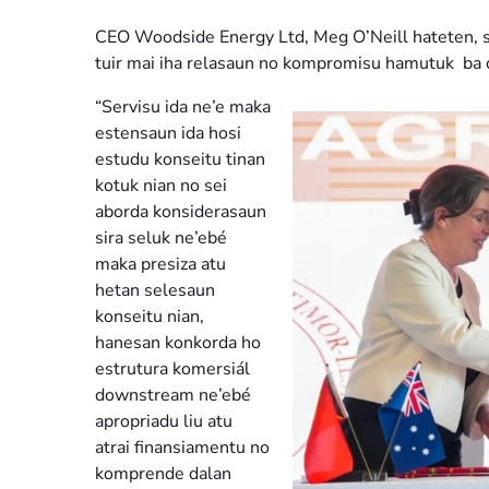
CEO Woodside Energy Ltd, Meg O’Neill hateten, si
tuir mai iha relasaun no kompromisu hamutuk ba 
“Servisu ida ne’e maka
estensaun ida hosi
estudu konseitu tinan
kotuk nian no sei
aborda konsiderasaun
sira seluk ne’ebé
maka presiza atu
hetan selesaun
konseitu nian,
hanesan konkorda ho
estrutura komersiál
downstream ne’ebé
apropriadu liu atu
atrai finansiamentu no
komprende dalan