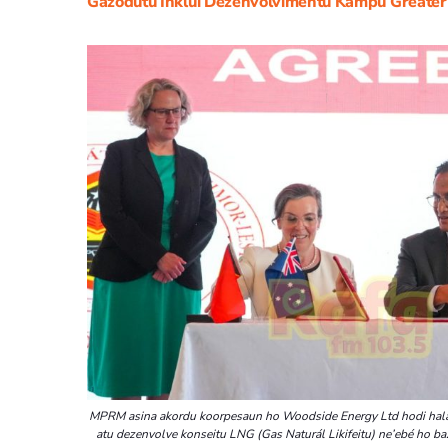
Gazodutu Inklui Dezenvolvimentu Kampu Greater
MPRM asina akordu koorpesaun ho Woodside Energy Ltd hodi hala’
atu dezenvolve konseitu LNG (Gas Naturál Likifeitu) ne’ebé ho baz