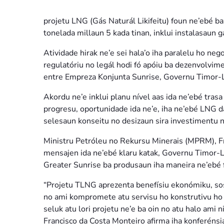
projetu LNG (Gás Naturál Likifeitu) foun ne’ebé b
tonelada millaun 5 kada tinan, inklui instalasaun
Atividade hirak ne’e sei hala’o iha paralelu ho ne
regulatóriu no legál hodi fó apóiu ba dezenvolvi
entre Empreza Konjunta Sunrise, Governu Timor-L
Akordu ne’e inklui planu nível aas ida ne’ebé trasa
progresu, oportunidade ida ne’e, iha ne’ebé LNG d
selesaun konseitu no desizaun sira investimentu n
Ministru Petróleu no Rekursu Minerais (MPRM), Fr
mensajen ida ne’ebé klaru katak, Governu Timor-L
Greater Sunrise ba produsaun iha maneira ne’ebé fó
“Projetu TLNG aprezenta benefísiu ekonómiku, sosi
no ami kompromete atu servisu ho konstrutivu ho 
seluk atu lori projetu ne’e ba oin no atu halo ami n
Francisco da Costa Monteiro afirma iha konferénsi