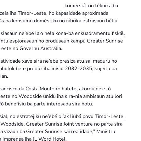
komersiál no téknika ba
azeia iha Timor-Leste, ho kapasidade aproximada
 gás ba konsumu doméstiku no fábrika estrasaun héliu.
gosiasaun ne’ebé la’o hela kona-bá enkuadramentu fiskál,
mentu esplorasaun no produsaun kampu Greater Sunrise
este no Governu Austrália.
 atividade xave sira ne’ebé presiza atu sai maduru no
ahuluk bele produz iha inísiu 2032-2035, sujeitu ba
ian.
ancisco da Costa Monteiro hatete, akordu ne’e fó
este no Woodside unidu iha sira-nia ambisaun atu lori
 benefísiu ba parte interesada sira hotu.
ál, no estratéjiku ne’ebé di’ak liubá povu Timor-Leste,
Woodside, Greater Sunrise Joint venture no parte sira
ia vizaun ba Greater Sunrise sai realidade,” Ministru
a imprensa iha JL Word Hotel.