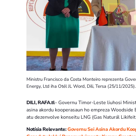
Ministru Francisco da Costa Monteiro reprezenta Go
Energy, Ltd iha Otél JL Word, Dili, Tersa (25/11/2025).
DILI, RAFA.tl
– Governu Timor-Leste liuhosi Minis
asina akordu kooperasaun ho empreza Woodside Ene
atu dezenvolve konseitu LNG (Gas Naturál Likifeit
Notísia Relevante:
Governu Sei Asina Akordu Ko