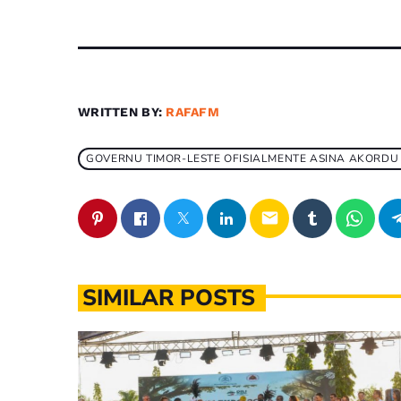
WRITTEN BY:
RAFAFM
GOVERNU TIMOR-LESTE OFISIALMENTE ASINA AKORDU
email
SIMILAR POSTS