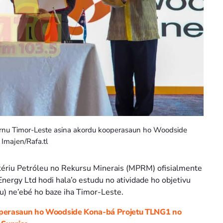
vernu Timor-Leste asina akordu kooperasaun ho Woodside
 Imajen/Rafa.tl
tériu Petróleu no Rekursu Minerais (MPRM) ofisialmente
rgy Ltd hodi hala’o estudu no atividade ho objetivu
u) ne’ebé ho baze iha Timor-Leste.
operasaun ho Woodside Kona-bá Projetu TLNG1 no