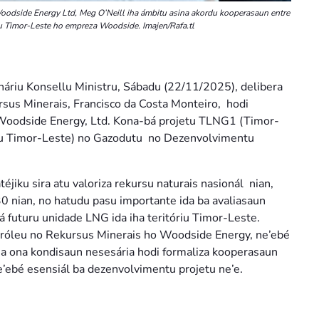
dside Energy Ltd, Meg O’Neill iha ámbitu asina akordu kooperasaun entre
 Timor-Leste ho empreza Woodside. Imajen/Rafa.tl
áriu Konsellu Ministru, Sábadu (22/11/2025), delibera
rsus Minerais, Francisco da Costa Monteiro, hodi
 Woodside Energy, Ltd. Kona-bá projetu TLNG1 (Timor-
eitu Timor-Leste) no Gazodutu no Dezenvolvimentu
éjiku sira atu valoriza rekursu naturais nasionál nian,
 nian, no hatudu pasu importante ida ba avaliasaun
á futuru unidade LNG ida iha teritóriu Timor-Leste.
etróleu no Rekursus Minerais ho Woodside Energy, ne’ebé
ria ona kondisaun nesesária hodi formaliza kooperasaun
ne’ebé esensiál ba dezenvolvimentu projetu ne’e.