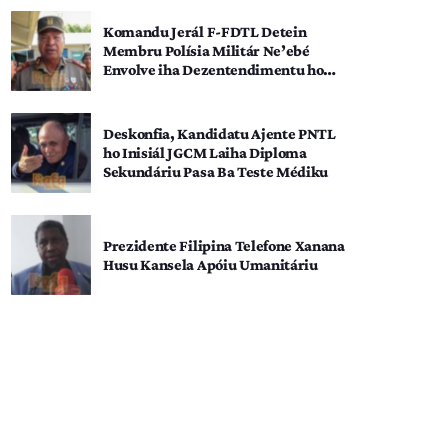
Komandu Jerál F-FDTL Detein
Membru Polísia Militár Ne’ebé
Envolve iha Dezentendimentu ho
SEATOU
Deskonfia, Kandidatu Ajente PNTL
ho Inisiál JGCM Laiha Diploma
Sekundáriu Pasa Ba Teste Médiku
Prezidente Filipina Telefone Xanana
Husu Kansela Apóiu Umanitáriu