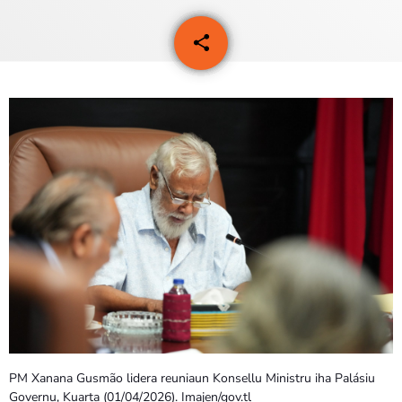
PROGRAMA SIRA
share
email
VÍDEO SIRA
EVENTU SIRA
KONTAKTU SIRA
TÉTUM
keyboard_arrow_down
TÉTUM
PORTUGUÊS
PRÓXIMOS PROGRAMAS
PM Xanana Gusmão lidera reuniaun Konsellu Ministru iha Palásiu
Governu, Kuarta (01/04/2026). Imajen/gov.tl