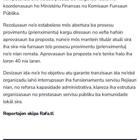
koordenasaun ho Ministériu Finansas no Komisaun Funsaun
Públika.
Rezolusaun ne’e estabelese mós abertura ba prosesu
provimentu (prienximentu) kargu diresaun no xefia hafoin
aprovasaun ba proposta, nune’e mós mantein titulár atuál sira
iha sira-nia funsaun to’o prosesu provimentu (prienximentu)
ne’e nian remata. Aprovasaun ba proposta ne’e tenke halo iha
loron 40 nia laran.
Desizaun ida-ne’e ho objetivu atu garante tranzisaun ida ne’ebé
organizadu lahó interrupsaun iha funsionamentu servisu Rejiaun
nian, no reforsa kapasidade administrativa, klareza iha estrutura
organizasaun no prestasaun servisu públiku ba komunidade
lokál sira.
Reportajen ekipa Rafa.tl