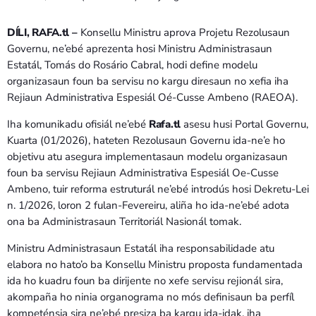
DÍLI, RAFA.tl –
Konsellu Ministru aprova Projetu Rezolusaun
Governu, ne’ebé aprezenta hosi Ministru Administrasaun
Estatál, Tomás do Rosário Cabral, hodi define modelu
organizasaun foun ba servisu no kargu diresaun no xefia iha
Rejiaun Administrativa Espesiál Oé-Cusse Ambeno (RAEOA).
Iha komunikadu ofisiál ne’ebé
Rafa.tl
asesu husi Portal Governu,
Kuarta (01/2026), hateten Rezolusaun Governu ida-ne’e ho
objetivu atu asegura implementasaun modelu organizasaun
foun ba servisu Rejiaun Administrativa Espesiál Oe-Cusse
Ambeno, tuir reforma estruturál ne’ebé introdús hosi Dekretu-Lei
n. 1/2026, loron 2 fulan-Fevereiru, aliña ho ida-ne’ebé adota
ona ba Administrasaun Territoriál Nasionál tomak.
Ministru Administrasaun Estatál iha responsabilidade atu
elabora no hato’o ba Konsellu Ministru proposta fundamentada
ida ho kuadru foun ba dirijente no xefe servisu rejionál sira,
akompaña ho ninia organograma no mós definisaun ba perfíl
kompeténsia sira ne’ebé presiza ba kargu ida-idak, iha