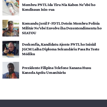
Membru PNTL Ida Tiru Nia Kaben Ne’ebé ho
Kondisaun Isin-rua
Komandu Jerál F-FDTL Detein Membru Polísia
Militár Ne’ebé Envolve iha Dezentendimentu ho
SEATOU
Deskonfia, Kandidatu Ajente PNTL ho Inisiál
JGCM Laiha Diploma Sekundáriu Pasa Ba Teste
Médiku
Prezidente Filipina Telefone Xanana Husu
Kansela Apóiu Umanitáriu