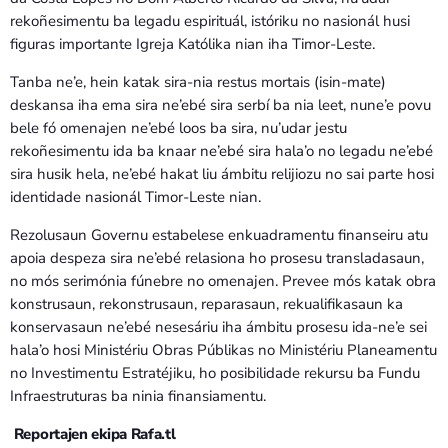
rekoñesimentu ba legadu espirituál, istóriku no nasionál husi
figuras importante Igreja Katólika nian iha Timor-Leste.
Tanba ne’e, hein katak sira-nia restus mortais (isin-mate)
deskansa iha ema sira ne’ebé sira serbí ba nia leet, nune’e povu
bele fó omenajen ne’ebé loos ba sira, nu’udar jestu
rekoñesimentu ida ba knaar ne’ebé sira hala’o no legadu ne’ebé
sira husik hela, ne’ebé hakat liu ámbitu relijiozu no sai parte hosi
identidade nasionál Timor-Leste nian.
Rezolusaun Governu estabelese enkuadramentu finanseiru atu
apoia despeza sira ne’ebé relasiona ho prosesu transladasaun,
no mós serimónia fúnebre no omenajen. Prevee mós katak obra
konstrusaun, rekonstrusaun, reparasaun, rekualifikasaun ka
konservasaun ne’ebé nesesáriu iha ámbitu prosesu ida-ne’e sei
hala’o hosi Ministériu Obras Públikas no Ministériu Planeamentu
no Investimentu Estratéjiku, ho posibilidade rekursu ba Fundu
Infraestruturas ba ninia finansiamentu.
Reportajen ekipa Rafa.tl