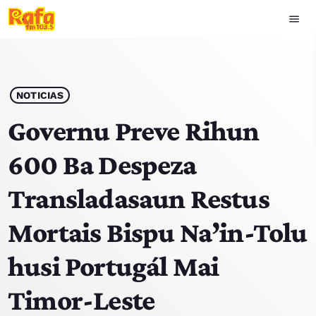
menu
close
play_arrow
OUVIR RAFA
NOTICIAS
Governu Preve Rihun
600 Ba Despeza
HOME
Transladasaun Restus
NOTISIA
Mortais Bispu Na’in-Tolu
EKIPA
husi Portugál Mai
TOP 15
Timor-Leste
PODCAST SIRA