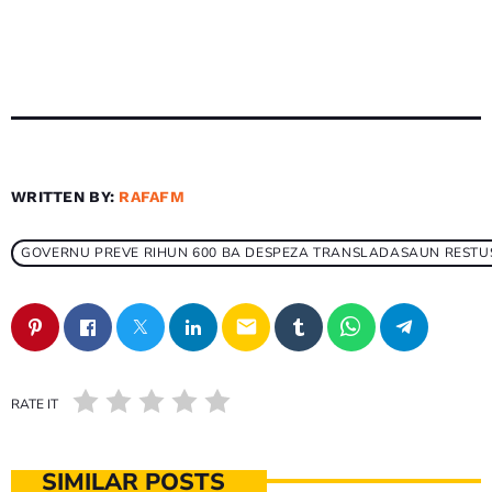
WRITTEN BY:
RAFAFM
GOVERNU PREVE RIHUN 600 BA DESPEZA TRANSLADASAUN RESTUS 
email
RATE IT
SIMILAR POSTS