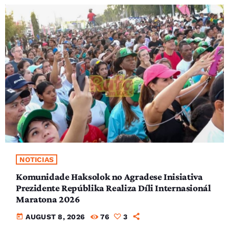
NOTICIAS
Komunidade Haksolok no Agradese Inisiativa
Prezidente Repúblika Realiza Díli Internasionál
Maratona 2026
today
AUGUST 8, 2026
76
3