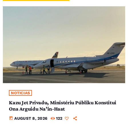
NOTICIAS
Kazu Jet Privadu, Ministériu Públiku Konstitui
Ona Arguidu Na’in-Haat
today
AUGUST 8, 2026
122