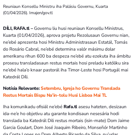
Reuniaun Konsellu Ministru iha Palásiu Governu, Kuarta
(01/04/2026). Imajen/gov.tl
DÍLI, RAFA.tl –
Governu liu husi reuniaun Konsellu Ministrus,
Kuarta (01/04/2026), aprova projetu Rezolusaun Governu nian,
ne’ebé aprezenta hosi Ministru Administrasaun Estatál, Tomás
do Rosário Cabral, ne’ebé determina valór másimu dolar
amerikanu rihun 600 ba despeza ne’ebé atu ezekuta iha ámbitu
prosesu transladasaun restus mortais hosi preladu katóliku sira
ne’ebé hala’o knaar pastorál iha Timor-Leste hosi Portugál mai
Katedrál Díli.
Notísia Relevante:
Setembru, Igreja ho Governu Translada
Restus Mortais Bispu Na’in-tolu Husi Lisboa Mai TL
Iha komunikadu ofisiál ne’ebé
Rafa.tl
asesu hateten, desizaun
ida-ne’e ho objetivu atu garante kondisaun nesesária hodi
translada ba Katedrál Dili restus mortais (isin-mate) Dom Jaime
Garcia Goulart, Dom José Joaquim Ribeiro, Monseñór Martinho
da Costa Lopes no Dom Alberto Ricardo da Silva, nu’udar