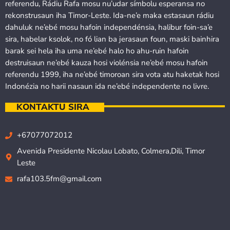
referendu, Rádiu Rafa mosu nu’udar símbolu esperansa no
rekonstrusaun iha Timor-Leste. Ida-ne’e maka estasaun rádiu
dahuluk ne’ebé mosu hafoin independénsia, halibur foin-sa’e
sira, habelar ksolok, no fó lian ba jerasaun foun, maski bainhira
barak sei hela iha uma ne’ebé halo ho ahu-ruin hafoin
destruisaun ne’ebé kauza hosi violénsia ne’ebé mosu hafoin
referendu 1999, iha ne’ebé timoroan sira vota atu haketak hosi
Indonézia no harii nasaun ida ne’ebé independente no livre.
KONTAKTU SIRA
+67077072012
Avenida Presidente Nicolau Lobato, Colmera,Dili, Timor
Leste
rafa103.5fm@gmail.com