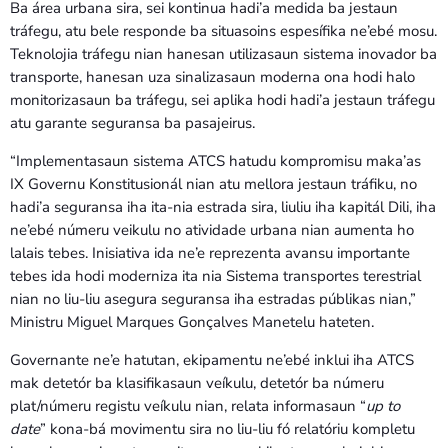
Ba área urbana sira, sei kontinua hadi’a medida ba jestaun
tráfegu, atu bele responde ba situasoins espesífika ne’ebé mosu.
Teknolojia tráfegu nian hanesan utilizasaun sistema inovador ba
transporte, hanesan uza sinalizasaun moderna ona hodi halo
monitorizasaun ba tráfegu, sei aplika hodi hadi’a jestaun tráfegu
atu garante seguransa ba pasajeirus.
“Implementasaun sistema ATCS hatudu kompromisu maka’as
IX Governu Konstitusionál nian atu mellora jestaun tráfiku, no
hadi’a seguransa iha ita-nia estrada sira, liuliu iha kapitál Dili, iha
ne’ebé númeru veikulu no atividade urbana nian aumenta ho
lalais tebes. Inisiativa ida ne’e reprezenta avansu importante
tebes ida hodi moderniza ita nia Sistema transportes terestrial
nian no liu-liu asegura seguransa iha estradas públikas nian,”
Ministru Miguel Marques Gonçalves Manetelu hateten.
Governante ne’e hatutan, ekipamentu ne’ebé inklui iha ATCS
mak detetór ba klasifikasaun veíkulu, detetór ba númeru
plat/númeru registu veíkulu nian, relata informasaun “
up to
date
” kona-bá movimentu sira no liu-liu fó relatóriu kompletu