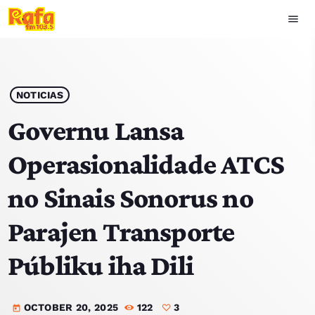
menu
close
play_arrow
OUVIR RAFA
NOTICIAS
Governu Lansa
Operasionalidade ATCS
HOME
no Sinais Sonorus no
NOTISIA
Parajen Transporte
EKIPA
Públiku iha Dili
TOP 15
OCTOBER 20, 2025
122
3
PODCAST SIRA
today