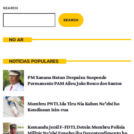
SEARCH
SEARCH
NO AR
NOTÍCIAS POPULARES
PM Xanana Hatun Despaixu Suspende
Permanente PAM Aileu João Bosco dos Santos
Membru PNTL Ida Tiru Nia Kaben Ne’ebé ho
Kondisaun Isin-rua
Komandu Jerál F-FDTL Detein Membru Polísia
Militár Ne’ebé Envolve iha Dezentendimentu ho