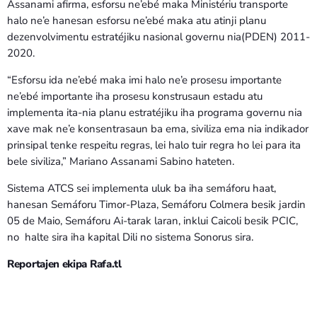
Assanami afirma, esforsu ne’ebé maka Ministériu transporte
halo ne’e hanesan esforsu ne’ebé maka atu atinji planu
dezenvolvimentu estratéjiku nasional governu nia(PDEN) 2011-
2020.
“Esforsu ida ne’ebé maka imi halo ne’e prosesu importante
ne’ebé importante iha prosesu konstrusaun estadu atu
implementa ita-nia planu estratéjiku iha programa governu nia
xave mak ne’e konsentrasaun ba ema, siviliza ema nia indikador
prinsipal tenke respeitu regras, lei halo tuir regra ho lei para ita
bele siviliza,” Mariano Assanami Sabino hateten.
Sistema ATCS sei implementa uluk ba iha semáforu haat,
hanesan Semáforu Timor-Plaza, Semáforu Colmera besik jardin
05 de Maio, Semáforu Ai-tarak laran, inklui Caicoli besik PCIC,
no halte sira iha kapital Dili no sistema Sonorus sira.
Reportajen ekipa Rafa.tl