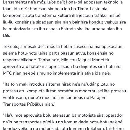
Lansamentu ne’e mós, la’os de’it kona-bá adopsaun teknolojia
foun. Ida ne’e hanesan símbolu ida ba Timor-Leste nia
kompromisu atu transforma kultura iha jestaun tráfiku, maibé
liu-liu konsiénsia sidadaun sira nian bainhira konduz veíkulu sira
ka motorizada sira iha espasu Estrada sira iha urbana nian iha
Dili.
Teknolojia mesak de’it mós la hetan susesu iha nia aplikasaun,
se ema hotu-hotu laiha partisipasaun ativu, konsiénsia no
responsabilidade. Tanba ne’e, Ministru Miguel Manetelu
aproveita atu hato’o nia apresiasaun ba dirijentes sira hotu iha
MTC nian ne’ebé simu no implementa inisiativa ida ne’e.
“Ita foin mak introduz sistema hirak ne’e nu’udár pilotu, no
prosesu atu kompleta liután semáforus modernu sei iha prosesu
verifikasaun, nune’e mos ho lian sonorous no Parajem
Transportes Públikus nian.”
“Ha’u mós aproveita bolu atensaun ba motorista sira, operador
na’in ba transportes públiku no komunidade hotu-hotu ne’ebé
konduz veíkulu no motorizada atu kontinua kolabora, tuir lei no