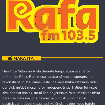
SÉ MAKA ITA
Harii husi Nilton no Akita durante tempu susar sira hafoin
referendu, Rádiu Rafa mosu nu’udar símbolu esperansa no
rekonstrusaun iha Timor-Leste. Ida-ne’e maka estasaun rádiu
dahuluk ne’ebé mosu hafoin independénsia, halibur foin-sa’e
sira, habelar ksolok, no fó lian ba jerasaun foun, maski bainhira
barak sei hela iha uma ne’ebé halo ho ahu-ruin hafoin
destruisaun ne’ebé kauza hosi violénsia ne’ebé mosu hafoin