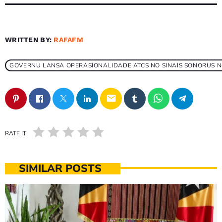
WRITTEN BY:
RAFAFM
GOVERNU LANSA OPERASIONALIDADE ATCS NO SINAIS SONORUS NO
email
RATE IT
SIMILAR POSTS