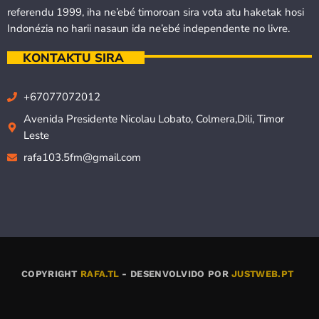
referendu 1999, iha ne’ebé timoroan sira vota atu haketak hosi
Indonézia no harii nasaun ida ne’ebé independente no livre.
KONTAKTU SIRA
+67077072012
Avenida Presidente Nicolau Lobato, Colmera,Dili, Timor
Leste
rafa103.5fm@gmail.com
COPYRIGHT
RAFA.TL
- DESENVOLVIDO POR
JUSTWEB.PT