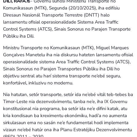
Bom dia RAFA
DILI, RAFA.tl
– Governu liuhosi Ministériu Transporte no
7:00 AM - 9:00 AM
Komunikasaun (MTK), Segunda (20/10/2025), iha edifísiu
Diresaun Nasionál Transporte Terrestre (DNTT) halo
lansamentu ofisial operasionalidade Sistema Area Traffic
Bom dia RAFA
Control Systems (ATCS), Sinais Sonorus no Parajen Transporte
7:00 AM - 10:00 AM
Públiku iha Dili.
Ministru Transporte no Komunikasaun (MTK), Miguel Marques
Gonçalves Manetelu iha nia diskursu hateten lansamentu ofisial
operasionalidade sistema Area Traffic Control Systems (ATCS),
Sinais Sonorus no Parajen Transportes Públiku iha Dili ho
objetivu sentral atu harí sistema transporte ne’ebé seguru,
konfortável, inkluzivu no modernu.
Nia hatutan, setór transporte, setór ida ne’ebé vitál teb-tebes ba
Timor-Leste nia dezenvolvimentu, tanba ne’e, iha IX Governu
konstitusional nia programa, ba setór ida ne’e difini katak, atu
kria kondisaun ba kreximentu ekonómiku, hadi’a no aumenta
sirkulasaun ema no sasán ne’e fundamental hodi implementa
vizaun ne’ebé hatúr ona iha Planu Estratéjiku Dezenvolvimentu
(PED) 2011 – 2030.