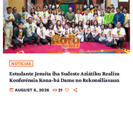
NOTICIAS
Estudante Jesuíta iha Sudeste Aziátiku Realiza
Konferénsia Kona-bá Dame no Rekonsiliasaun
today
AUGUST 6, 2026
21