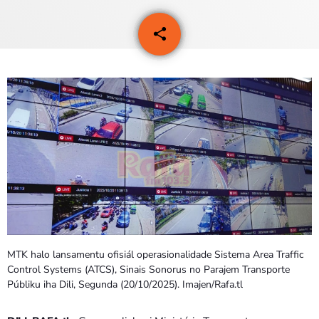
PROGRAMA SIRA
share
email
3
VÍDEO SIRA
EVENTU SIRA
KONTAKTU SIRA
TÉTUM
keyboard_arrow_down
TÉTUM
PORTUGUÊS
PRÓXIMOS PROGRAMAS
MTK halo lansamentu ofisiál operasionalidade Sistema Area Traffic
Bom dia RAFA
Control Systems (ATCS), Sinais Sonorus no Parajem Transporte
7:00 AM - 10:00 AM
Públiku iha Dili, Segunda (20/10/2025). Imajen/Rafa.tl