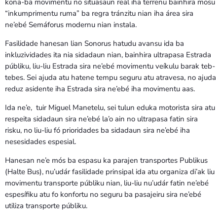
kona-ba movimentu no situasaun real iha terrenu bainhira mosu
“inkumprimentu ruma” ba regra tránzitu nian iha área sira
ne’ebé Semáforus modernu nian instala.
Fasilidade hanesan lian Sonorus hatudu avansu ida ba
inkluzividades ita nia sidadaun nian, bainhira ultrapasa Estrada
públiku, liu-liu Estrada sira ne’ebé movimentu veíkulu barak teb-
tebes. Sei ajuda atu hatene tempu seguru atu atravesa, no ajuda
reduz asidente iha Estrada sira ne’ebé iha movimentu aas.
Ida ne’e, tuir Miguel Manetelu, sei tulun eduka motorista sira atu
respeita sidadaun sira ne’ebé la’o ain no ultrapasa fatin sira
risku, no liu-liu fó prioridades ba sidadaun sira ne’ebé iha
nesesidades espesial.
Hanesan ne’e mós ba espasu ka parajen transportes Publikus
(Halte Bus), nu’udár fasilidade prinsipal ida atu organiza di’ak liu
movimentu transporte públiku nian, liu-liu nu’udár fatin ne’ebé
espesífiku atu fo konfortu no seguru ba pasajeiru sira ne’ebé
utiliza transporte públiku.