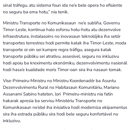
sinal tráfegu, atu sistema foun ida ne’e bele opera ho efisiente
no seguru ba ema hotu,” nia tenik.
Ministru Transporte no Komunikasaun ne’e subliña, Governu
Timor-Leste, kontinua halo esforsu hotu-hotu atu dezenvolve
infraestrutura, instalasoins no inovasaun teknolójika iha setór
transportes terrestres hodi permite katak iha Timor-Leste, moda
transporte oi-oin sei kumpre regra tráfigu, asegura katak
transporte públiku sei atrativu, assesível, seguru no inkluzivu
hodi apoiu ba kreximentu ekonómiku, dezenvolvimentu nasionál
hodi hasa’e kualidade moris Timor-oan sira iha nasaun tomak.
Vise-Primeiru-Ministru no Ministru Koordenadór ba Asuntu
Dezenvolvimentu Rural no Habitasaun Komunitáriu, Mariano
Assanami Sabino hateten, lori Primeiru-ministru nia fatin
hakarak apresia ba servisu Ministériu Transporte no
Komunikasaun ne’ebé iha inisiativa hodi moderniza ekipamentus
sira iha estrada públiku sira hodi bele seguru konfortável no
inkluzivu.