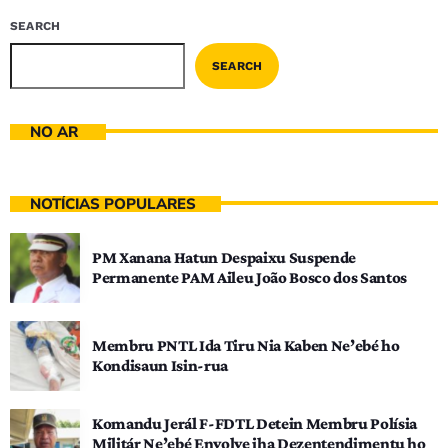
SEARCH
SEARCH
NO AR
NOTÍCIAS POPULARES
PM Xanana Hatun Despaixu Suspende
Permanente PAM Aileu João Bosco dos Santos
Membru PNTL Ida Tiru Nia Kaben Ne’ebé ho
Kondisaun Isin-rua
Komandu Jerál F-FDTL Detein Membru Polísia
Militár Ne’ebé Envolve iha Dezentendimentu ho