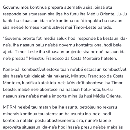
Governu mós kontinua prepara alternativu sira, oinsá atu
responde ba situasaun sira liga ho funu iha Médiu Oriente, liu-liu
karik iha situasaun ida-ne’e kontinua no fó impaktu ba nasaun
sira ne’ebé fornese kombustível mai Timor-Leste paradu.
“Governu prontu foti media seluk hodi responde ba kestaun ida-
ne’e. Iha nasaun balu ne’ebé governu kontaktu ona, hodi bele
ajuda Timor-Leste iha situasaun urujente sira ne’ebé nasaun ida
ne’e presiza,” Ministru Francisco da Costa Monteiro hateten.
Kona-bá kombustível estoke tuan ne’ebé estasaun kombustível
sira hasa’e tuir idaidak nia hakarak, Ministru Francisco da Costa
Monteiro, klarifika katak ida-ne’e la’ós de’it akontese iha Timor-
Leaste, maibé ne’e akontese iha nasaun hotu-hotu, liu-liu
nasaun sira ne’ebé maka importa mina liu husi Médiu Oriente.
MPRM ne’ebé tau matan ba iha asuntu petróleu no rekursu
minerais kontinua tau atensaun ba asuntu ida-ne’e, hodi
kontrola nafatin postu abastesimentu sira, nune’e labele
aproveita situasaun ida-ne’e hodi hasa’e presu ne’ebé maka’ás