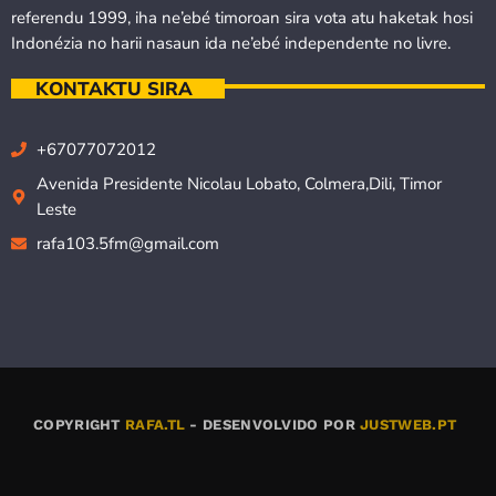
referendu 1999, iha ne’ebé timoroan sira vota atu haketak hosi
Indonézia no harii nasaun ida ne’ebé independente no livre.
KONTAKTU SIRA
+67077072012
Avenida Presidente Nicolau Lobato, Colmera,Dili, Timor
Leste
rafa103.5fm@gmail.com
COPYRIGHT
RAFA.TL
- DESENVOLVIDO POR
JUSTWEB.PT