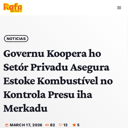
menu
close
play_arrow
OUVIR RAFA
NOTICIAS
Governu Koopera ho
Setór Privadu Asegura
HOME
Estoke Kombustível no
NOTISIA
Kontrola Presu iha
EKIPA
Merkadu
TOP 15
MARCH 17, 2026
82
12
5
PODCAST SIRA
today