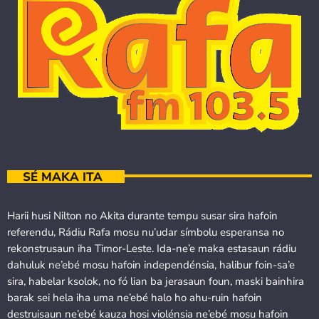
SÉ MAKA ITA
Harii husi Nilton no Akita durante tempu susar sira hafoin
referendu, Rádiu Rafa mosu nu’udar símbolu esperansa no
rekonstrusaun iha Timor-Leste. Ida-ne’e maka estasaun rádiu
dahuluk ne’ebé mosu hafoin independénsia, halibur foin-sa’e
sira, habelar ksolok, no fó lian ba jerasaun foun, maski bainhira
barak sei hela iha uma ne’ebé halo ho ahu-ruin hafoin
destruisaun ne’ebé kauza hosi violénsia ne’ebé mosu hafoin