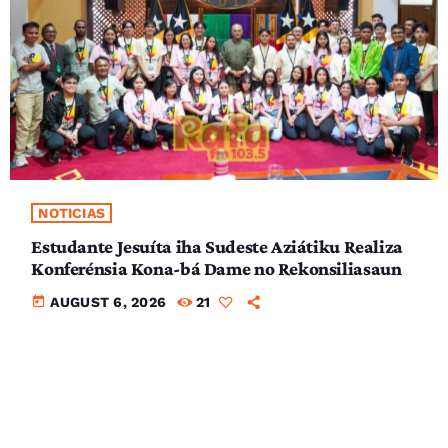
NOTICIAS
Estudante Jesuíta iha Sudeste Aziátiku Realiza
Konferénsia Kona-bá Dame no Rekonsiliasaun
today
AUGUST 6, 2026
21