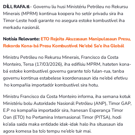
Bom dia RAFA
DÍLI, RAFA.tl
– Governu liu husi Ministériu Petróleu no Rekursu
7:00 AM - 9:00 AM
Minerais (MPRM) kontinua koopera ho setór privadu sira iha
Timor-Leste hodi garante no asegura estoke kombustível iha
Bom dia RAFA
merkadu nasionál.
7:00 AM - 10:00 AM
Notísia Relevante:
ETO Rejeita Akuzasaun Manipulasaun Presu,
Rekorda Kona-bá Presu Kombustível Ne’ebé Sa’e iha Globál
Ministru Petróleu no Rekursu Minerais, Francisco da Costa
Monteiro, Tersa (17/03/2026), iha edifísiu MPRM, hateten kona-
bá estoke kombustível governu garante to’o fulan-rua, tanba
governu kontinua estabelese koordenasaun ida ne’ebé efetivu
ho kompañia importadór kombustível sira hotu.
Ministru Francisco da Costa Monteiro informa, iha semana kotuk
Ministériu bolu Autoridade Nasionál Petróleu (ANP), Timor GAP,
E.P no kompañia importadór sira, hanesan Esperança Timor
Oan (ETO) ho Pertamina Internasional Timor (PITSA), hodi
ko’alia saida maka entidade idak-idak halo iha situasaun ida
agora komesa ba to’o tempu ne’eb’e tuir mai.