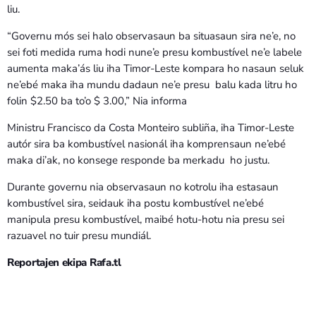
liu.
“Governu mós sei halo observasaun ba situasaun sira ne’e, no
sei foti medida ruma hodi nune’e presu kombustível ne’e labele
aumenta maka’ás liu iha Timor-Leste kompara ho nasaun seluk
ne’ebé maka iha mundu dadaun ne’e presu balu kada litru ho
folin $2.50 ba to’o $ 3.00,” Nia informa
Ministru Francisco da Costa Monteiro subliña, iha Timor-Leste
autór sira ba kombustível nasionál iha komprensaun ne’ebé
maka di’ak, no konsege responde ba merkadu ho justu.
Durante governu nia observasaun no kotrolu iha estasaun
kombustível sira, seidauk iha postu kombustível ne’ebé
manipula presu kombustível, maibé hotu-hotu nia presu sei
razuavel no tuir presu mundiál.
Reportajen ekipa Rafa.tl