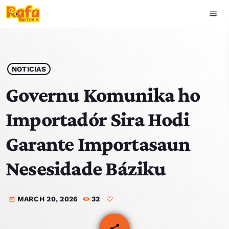
menu
close
play_arrow
OUVIR RAFA
NOTICIAS
Governu Komunika ho
Importadór Sira Hodi
HOME
Garante Importasaun
NOTISIA
Nesesidade Báziku
EKIPA
MARCH 20, 2026
32
TOP 15
today
PODCAST SIRA
share
email