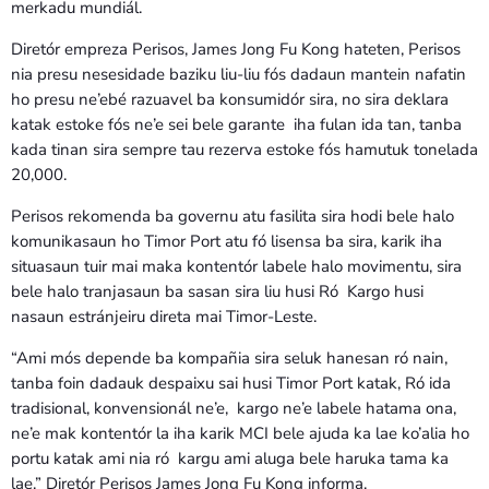
merkadu mundiál.
Diretór empreza Perisos, James Jong Fu Kong hateten, Perisos
nia presu nesesidade baziku liu-liu fós dadaun mantein nafatin
ho presu ne’ebé razuavel ba konsumidór sira, no sira deklara
katak estoke fós ne’e sei bele garante iha fulan ida tan, tanba
kada tinan sira sempre tau rezerva estoke fós hamutuk tonelada
20,000.
Perisos rekomenda ba governu atu fasilita sira hodi bele halo
komunikasaun ho Timor Port atu fó lisensa ba sira, karik iha
situasaun tuir mai maka kontentór labele halo movimentu, sira
bele halo tranjasaun ba sasan sira liu husi Ró Kargo husi
nasaun estránjeiru direta mai Timor-Leste.
“Ami mós depende ba kompañia sira seluk hanesan ró nain,
tanba foin dadauk despaixu sai husi Timor Port katak, Ró ida
tradisional, konvensionál ne’e, kargo ne’e labele hatama ona,
ne’e mak kontentór la iha karik MCI bele ajuda ka lae ko’alia ho
portu katak ami nia ró kargu ami aluga bele haruka tama ka
lae,” Diretór Perisos James Jong Fu Kong informa.