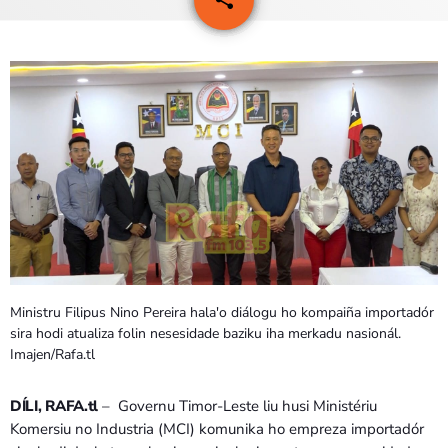
PROGRAMA SIRA
VÍDEO SIRA
EVENTU SIRA
KONTAKTU SIRA
TÉTUM
keyboard_arrow_down
TÉTUM
PORTUGUÊS
PRÓXIMOS PROGRAMAS
Ministru Filipus Nino Pereira hala'o diálogu ho kompaiña importadór
sira hodi atualiza folin nesesidade baziku iha merkadu nasionál.
Imajen/Rafa.tl
DÍLI, RAFA.tl
– Governu Timor-Leste liu husi Ministériu
Komersiu no Industria (MCI) komunika ho empreza importadór