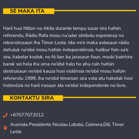
SÉ MAKA ITA
Harii husi Nilton no Akita durante tempu susar sira hafoin
referendu, Rádiu Rafa mosu nu’udar símbolu esperansa no
rekonstrusaun iha Timor-Leste. Ida-ne’e maka estasaun rádiu
dahuluk ne’ebé mosu hafoin independénsia, halibur foin-sa’e
sira, habelar ksolok, no fó lian ba jerasaun foun, maski bainhira
barak sei hela iha uma ne’ebé halo ho ahu-ruin hafoin
destruisaun ne’ebé kauza hosi violénsia ne’ebé mosu hafoin
referendu 1999, iha ne’ebé timoroan sira vota atu haketak hosi
Indonézia no harii nasaun ida ne’ebé independente no livre.
KONTAKTU SIRA
+67077072012
Avenida Presidente Nicolau Lobato, Colmera,Dili, Timor
Leste