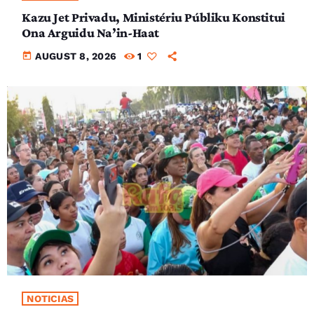
Kazu Jet Privadu, Ministériu Públiku Konstitui
Ona Arguidu Na’in-Haat
today
AUGUST 8, 2026
1
NOTICIAS