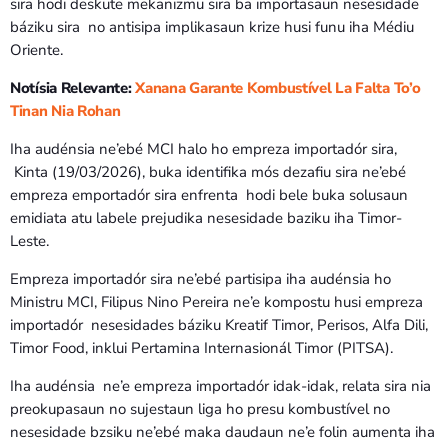
sira hodi deskute mekanizmu sira ba importasaun nesesidade
báziku sira no antisipa implikasaun krize husi funu iha Médiu
Oriente.
Notísia Relevante:
Xanana Garante Kombustível La Falta To’o
Tinan Nia Rohan
Iha audénsia ne’ebé MCI halo ho empreza importadór sira,
Kinta (19/03/2026), buka identifika mós dezafiu sira ne’ebé
empreza emportadór sira enfrenta hodi bele buka solusaun
emidiata atu labele prejudika nesesidade baziku iha Timor-
Leste.
Empreza importadór sira ne’ebé partisipa iha audénsia ho
Ministru MCI, Filipus Nino Pereira ne’e kompostu husi empreza
importadór nesesidades báziku Kreatif Timor, Perisos, Alfa Dili,
Timor Food, inklui Pertamina Internasionál Timor (PITSA).
Iha audénsia ne’e empreza importadór idak-idak, relata sira nia
preokupasaun no sujestaun liga ho presu kombustível no
nesesidade bzsiku ne’ebé maka daudaun ne’e folin aumenta iha