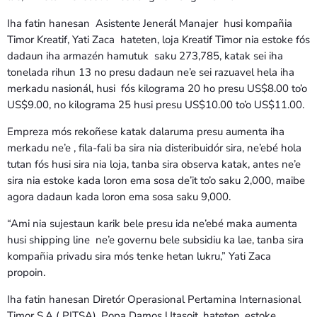
Iha fatin hanesan Asistente Jenerál Manajer husi kompañia
Timor Kreatif, Yati Zaca hateten, loja Kreatif Timor nia estoke fós
dadaun iha armazén hamutuk saku 273,785, katak sei iha
tonelada rihun 13 no presu dadaun ne’e sei razuavel hela iha
merkadu nasionál, husi fós kilograma 20 ho presu US$8.00 to’o
US$9.00, no kilograma 25 husi presu US$10.00 to’o US$11.00.
Empreza mós rekoñese katak dalaruma presu aumenta iha
merkadu ne’e , fila-fali ba sira nia disteribuidór sira, ne’ebé hola
tutan fós husi sira nia loja, tanba sira observa katak, antes ne’e
sira nia estoke kada loron ema sosa de’it to’o saku 2,000, maibe
agora dadaun kada loron ema sosa saku 9,000.
“Ami nia sujestaun karik bele presu ida ne’ebé maka aumenta
husi shipping line ne’e governu bele subsidiu ka lae, tanba sira
kompañia privadu sira mós tenke hetan lukru,” Yati Zaca
propoin.
Iha fatin hanesan Diretór Operasional Pertamina Internasional
Timor S.A ( PITSA), Popa Damos Utasoit, hateten, estoke