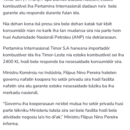
kombustível iha Pertamina Internasionál dadaun ne’e bele
garante atu responde durante fulan ida.
Nia dehan kona-bá presu sira bele dehan katak tuir kbiit
konsumidór nian no karik iha tan mudansa sira nia parte hein
husi Autorisdade Nasionál Petroleu (ANP) nia deklarasaun.
Pertamina Internasional Timor S.A hanesna importadór
kombustíver ida iha Timor-Leste nia estoke kombustível sei iha
2400 KL hodi bele responde ba nesesaidade konsumidór sira.
Ministru Komérsiu no Indústria, Filipus Nino Pereira hateten
governu nafatin koopera ho setór privadu sira hodi fasilita
nafatin sira atu garante estoke nesesaidade báziku ba iha
merkadu nasionál.
“Governu iha kooperasaun ne’ebé mutua ho setór privadu husi
parte tékniku Ministeriu tutela sira sei bele fasilita hodi bele
atividade negosiu la’o ho di’ak,” Ministru Filipus Nino Pereira
informa.