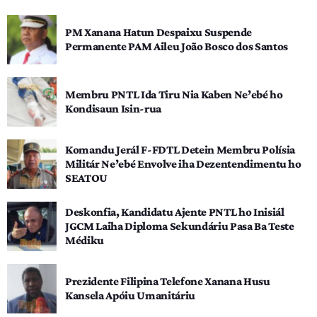
PM Xanana Hatun Despaixu Suspende
Permanente PAM Aileu João Bosco dos Santos
Membru PNTL Ida Tiru Nia Kaben Ne’ebé ho
Kondisaun Isin-rua
Komandu Jerál F-FDTL Detein Membru Polísia
Militár Ne’ebé Envolve iha Dezentendimentu ho
SEATOU
Deskonfia, Kandidatu Ajente PNTL ho Inisiál
JGCM Laiha Diploma Sekundáriu Pasa Ba Teste
Médiku
Prezidente Filipina Telefone Xanana Husu
Kansela Apóiu Umanitáriu