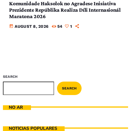
Komunidade Haksolok no Agradese Inisiativa
Prezidente Repúblika Realiza Díli Internasionál
Maratona 2026
today
AUGUST 8, 2026
54
1
SEARCH
SEARCH
NO AR
NOTÍCIAS POPULARES