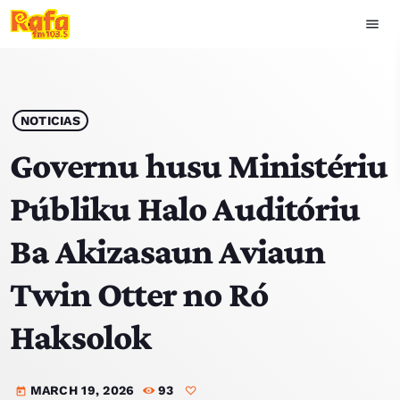
menu
close
play_arrow
OUVIR RAFA
NOTICIAS
Governu husu Ministériu
Públiku Halo Auditóriu
HOME
Ba Akizasaun Aviaun
NOTISIA
Twin Otter no Ró
EKIPA
Haksolok
TOP 15
MARCH 19, 2026
93
PODCAST SIRA
today