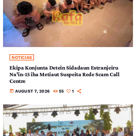
NOTICIAS
Ekipa Konjunta Detein Sidadaun Estranjeiru
Na’in-15 iha Metiaut Suspeita Rede Scam Call
Centre
today
AUGUST 7, 2026
55
1