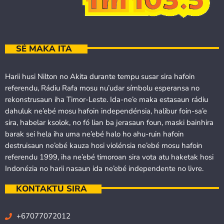
SÉ MAKA ITA
Harii husi Nilton no Akita durante tempu susar sira hafoin
referendu, Rádiu Rafa mosu nu’udar símbolu esperansa no
rekonstrusaun iha Timor-Leste. Ida-ne’e maka estasaun rádiu
dahuluk ne’ebé mosu hafoin independénsia, halibur foin-sa’e
sira, habelar ksolok, no fó lian ba jerasaun foun, maski bainhira
barak sei hela iha uma ne’ebé halo ho ahu-ruin hafoin
destruisaun ne’ebé kauza hosi violénsia ne’ebé mosu hafoin
referendu 1999, iha ne’ebé timoroan sira vota atu haketak hosi
Indonézia no harii nasaun ida ne’ebé independente no livre.
KONTAKTU SIRA
+67077072012