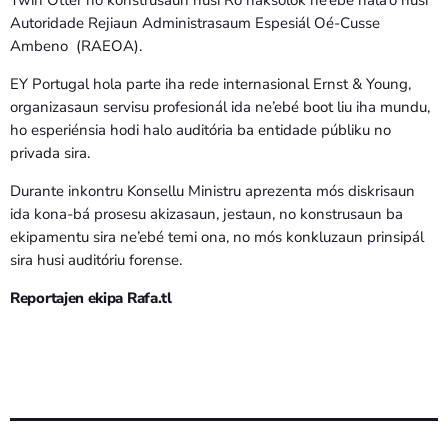
Autoridade Rejiaun Administrasaum Espesiál Oé-Cusse
Ambeno (RAEOA).
EY Portugal hola parte iha rede internasional Ernst & Young,
organizasaun servisu profesionál ida ne’ebé boot liu iha mundu,
ho esperiénsia hodi halo auditória ba entidade públiku no
privada sira.
Durante inkontru Konsellu Ministru aprezenta mós diskrisaun
ida kona-bá prosesu akizasaun, jestaun, no konstrusaun ba
ekipamentu sira ne’ebé temi ona, no mós konkluzaun prinsipál
sira husi auditóriu forense.
Reportajen ekipa Rafa.tl