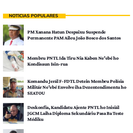
NOTÍCIAS POPULARES
PM Xanana Hatun Despaixu Suspende
Permanente PAM Aileu João Bosco dos Santos
Membru PNTL Ida Tiru Nia Kaben Ne’ebé ho
Kondisaun Isin-rua
Komandu Jerál F-FDTL Detein Membru Polísia
Militár Ne’ebé Envolve iha Dezentendimentu ho
SEATOU
Deskonfia, Kandidatu Ajente PNTL ho Inisiál
JGCM Laiha Diploma Sekundáriu Pasa Ba Teste
Médiku