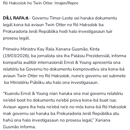
Bom dia RAFA
Ró Haksolok ho Twin Otter. Imajen/Repro
7:00 AM - 9:00 AM
DÍLI, RAFA.tl
– Governu Timor-Leste sei haruka dokumentu
legál kona-bá aviaun Twin Otter no Ró Haksolok ba
Bom dia RAFA
Prokuradoria Jerál Repúblika hodi halo investigasaun tuir
7:00 AM - 10:00 AM
prosesu legál.
Primeiru-Ministru Kay Rala Xanana Gusmão, Kinta
(19/03/2026), ba jornalista sira iha Palásiu Prezidensiál, informa
kompañia auditór internasionál Ernst & Young aprezenta ona
relatóriu ba Governu ho dokumentu komprovativu sira kona-bá
aviaun Twin Otter no Ró Haksolok, nune’e governu sei submete
ba Ministériu Públiku atu halo ona investigasaun.
“Kuandu Ernst & Young nian haruka ona mai governu relatóriu
ne’ebé boot ho dokumentu ne’ebé prova kona-bá buat rua;
Aviaun agora iha hela ne’ebá ne’e no mós kona-bá Ró Haksolok
mak governu sei haruka ba Prokuradoria Jerál Repúblika atu
hahú ona halo investigasaun no prosesu legal,” Xanana
Gusmão informa.