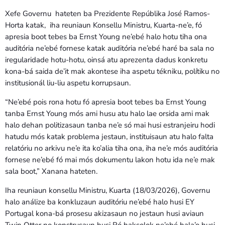
Xefe Governu hateten ba Prezidente Repúblika José Ramos-
Horta katak, iha reuniaun Konsellu Ministru, Kuarta-ne’e, fó
apresia boot tebes ba Ernst Young ne’ebé halo hotu tiha ona
auditória ne’ebé fornese katak auditória ne’ebé haré ba sala no
iregularidade hotu-hotu, oinsá atu aprezenta dadus konkretu
kona-bá saida de’it mak akontese iha aspetu tékniku, polítiku no
institusionál liu-liu aspetu korrupsaun.
“Ne’ebé pois rona hotu fó apresia boot tebes ba Ernst Young
tanba Ernst Young mós ami husu atu halo lae orsida ami mak
halo dehan politizasaun tanba ne’e só mai husi estranjeiru hodi
hatudu mós katak problema jestaun, instituisaun atu halo falta
relatóriu no arkivu ne’e ita ko’alia tiha ona, iha ne’e mós auditória
fornese ne’ebé fó mai mós dokumentu lakon hotu ida ne’e mak
sala boot,” Xanana hateten.
Iha reuniaun konsellu Ministru, Kuarta (18/03/2026), Governu
halo análize ba konkluzaun auditóriu ne’ebé halo husi EY
Portugal kona-bá prosesu akizasaun no jestaun husi aviaun
Twin Otter no konstrusaun husi Ró haksolok ne’ebé hala’o husi