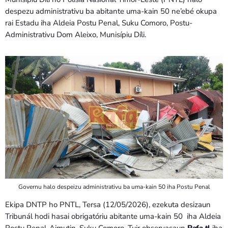
despezu administrativu ba abitante uma-kain 50 ne’ebé okupa
rai Estadu iha Aldeia Postu Penal, Suku Comoro, Postu-
Administrativu Dom Aleixo, Munisípiu Díli.
Governu halo despeizu administrativu ba uma-kain 50 iha Postu Penal
Ekipa DNTP ho PNTL, Tersa (12/05/2026), ezekuta desizaun
Tribunál hodi hasai obrigatóriu abitante uma-kain 50 iha Aldeia
Postu Penal-Aimutin, Suku Comoro. Tuir observasaun
Rafa.tl
iha