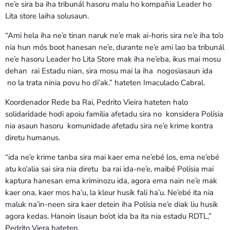
ne’e sira ba iha tribunál hasoru malu ho kompañia Leader ho
Lita store laiha solusaun.
“Ami hela iha ne’e tinan naruk ne’e mak ai-horis sira ne’e iha to’o
nia hun mós boot hanesan ne’e, durante ne’e ami lao ba tribunál
ne’e hasoru Leader ho Lita Store mak iha ne’eba, ikus mai mosu
dehan rai Estadu nian, sira mosu mai la iha nogosiasaun ida
no la trata ninia povu ho di’ak.” hateten Imaculado Cabral.
Koordenador Rede ba Rai, Pedrito Vieira hateten halo
solidaridade hodi apoiu familia afetadu sira no konsidera Polísia
nia asaun hasoru komunidade afetadu sira ne’e krime kontra
diretu humanus.
“ida ne’e krime tanba sira mai kaer ema ne’ebé los, ema ne’ebé
atu ko’alia sai sira nia diretu ba rai ida-ne’e, maibé Polísia mai
kaptura hanesan ema kriminozu ida, agora ema nain ne’e mak
kaer ona, kaer mos ha’u, la kleur husik fali ha’u. Ne’ebé ita nia
maluk na’in-neen sira kaer detein iha Polísia ne’e diak liu husik
agora kedas. Hanoin lisaun bo’ot ida ba ita nia estadu RDTL,”
Pedrito Viera hateten.