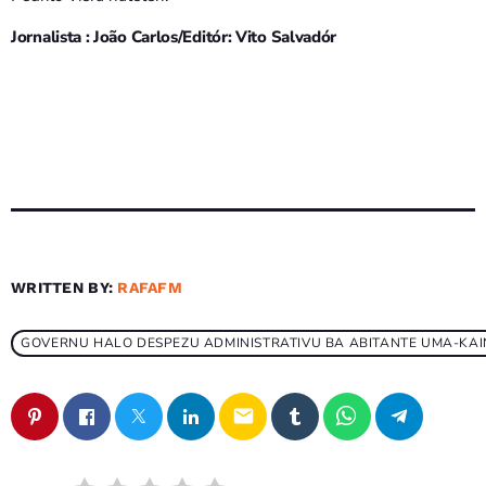
Jornalista : João Carlos/Editór: Vito Salvadór
WRITTEN BY:
RAFAFM
GOVERNU HALO DESPEZU ADMINISTRATIVU BA ABITANTE UMA-KAIN
email