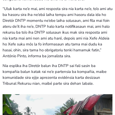
“Uluk karta ne’e mai, ami resposta sira nia karta ne’e, to’o ami atu
ba hasoru sira iha ne’ebá laiha tempu ami hasoru dala ida ho
Diretór DNTP momentu ne’ebe laiha solusaun, ami fila mai foin
ateru de’it iha ne’e, DNTP halo karta notifikasaun mai, ami halo
rekursu ba to’o iha DNTP solusaun ikus mak sira resposta ami
nia karta mai ami nen ami atu haré, depois ami nia Xefe Aldeia
ho Xefe suku mós la fo informasaun atu tama mai dudu ka
hasai, ohin, sira tama ho obrigatoriu tenki hamamuk fatin,”
António Pinto, informa ba jornalista sira.
Nia esplika iha Diretór balun iha DNTP sai fali sasin ba
kompañia balun katak rai ne’e partensia ba kompañia, maibe
komunidade sira ejije aprezenta evidénsia karta desizaun
Tribunal Rekursu nian, maibé parte sira dehan labale.