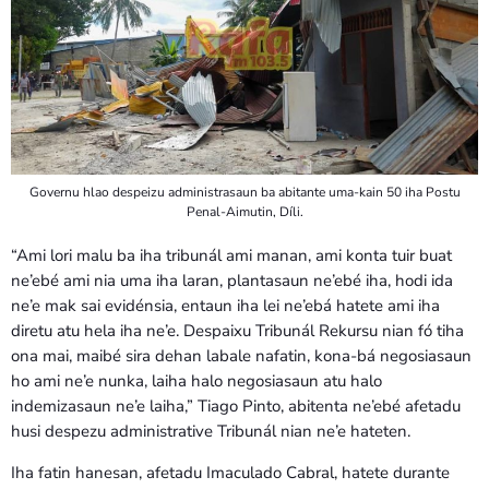
Governu hlao despeizu administrasaun ba abitante uma-kain 50 iha Postu
Penal-Aimutin, Díli.
“Ami lori malu ba iha tribunál ami manan, ami konta tuir buat
ne’ebé ami nia uma iha laran, plantasaun ne’ebé iha, hodi ida
ne’e mak sai evidénsia, entaun iha lei ne’ebá hatete ami iha
diretu atu hela iha ne’e. Despaixu Tribunál Rekursu nian fó tiha
ona mai, maibé sira dehan labale nafatin, kona-bá negosiasaun
ho ami ne’e nunka, laiha halo negosiasaun atu halo
indemizasaun ne’e laiha,” Tiago Pinto, abitenta ne’ebé afetadu
husi despezu administrative Tribunál nian ne’e hateten.
Iha fatin hanesan, afetadu Imaculado Cabral, hatete durante