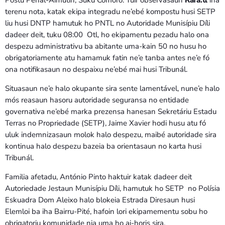
terenu nota, katak ekipa integradu ne’ebé kompostu husi SETP
liu husi DNTP hamutuk ho PNTL no Autoridade Munisípiu Díli
dadeer deit, tuku 08:00 Otl, ho ekipamentu pezadu halo ona
despezu administrativu ba abitante uma-kain 50 no husu ho
obrigatoriamente atu hamamuk fatin ne’e tanba antes ne’e fó
ona notifikasaun no despaixu ne’ebé mai husi Tribunál.
Situasaun ne’e halo okupante sira sente lamentável, nune’e halo
mós reasaun hasoru autoridade seguransa no entidade
governativa ne’ebé marka prezensa hanesan Sekretáriu Estadu
Terras no Propriedade (SETP), Jaime Xavier hodi husu atu fó
uluk indemnizasaun molok halo despezu, maibé autoridade sira
kontinua halo despezu bazeia ba orientasaun no karta husi
Tribunál.
Familia afetadu, António Pinto haktuir katak dadeer deit
Autoriedade Jestaun Munisípiu Díli, hamutuk ho SETP no Polísia
Eskuadra Dom Aleixo halo blokeia Estrada Diresaun husi
Elemloi ba iha Bairru-Pité, hafoin lori ekipamementu sobu ho
obrigatoriu komunidade nia uma ho ai-horis sira.