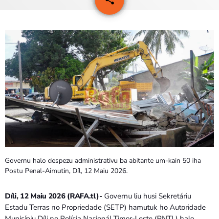
PROGRAMA SIRA
VÍDEO SIRA
EVENTU SIRA
KONTAKTU SIRA
TÉTUM
keyboard_arrow_down
TÉTUM
PORTUGUÊS
PRÓXIMOS PROGRAMAS
Governu halo despezu administrativu ba abitante um-kain 50 iha
Postu Penal-Aimutin, Díl, 12 Maiu 2026.
Díli, 12 Maiu 2026 (RAFA.tl)-
Governu liu husi Sekretáriu
Estadu Terras no Propriedade (SETP) hamutuk ho Autoridade
Munisípiu Díli no Polísia Nasionál Timor-Leste (PNTL) halo