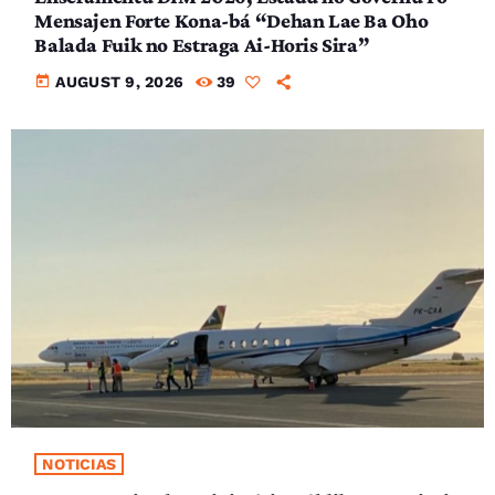
Mensajen Forte Kona-bá “Dehan Lae Ba Oho
Balada Fuik no Estraga Ai-Horis Sira”
today
AUGUST 9, 2026
39
NOTICIAS