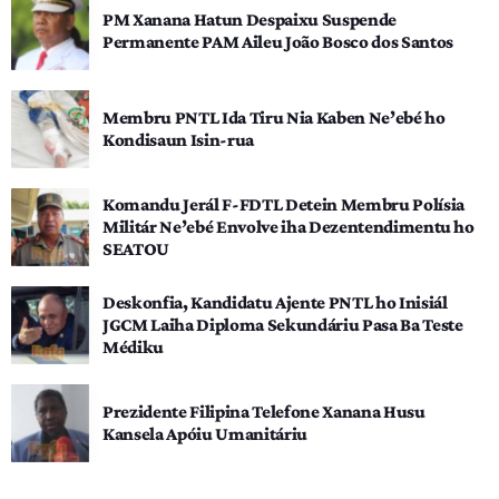
PM Xanana Hatun Despaixu Suspende
Permanente PAM Aileu João Bosco dos Santos
Membru PNTL Ida Tiru Nia Kaben Ne’ebé ho
Kondisaun Isin-rua
Komandu Jerál F-FDTL Detein Membru Polísia
Militár Ne’ebé Envolve iha Dezentendimentu ho
SEATOU
Deskonfia, Kandidatu Ajente PNTL ho Inisiál
JGCM Laiha Diploma Sekundáriu Pasa Ba Teste
Médiku
Prezidente Filipina Telefone Xanana Husu
Kansela Apóiu Umanitáriu