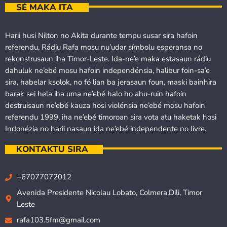
SÉ MAKA ITA
Harii husi Nilton no Akita durante tempu susar sira hafoin
referendu, Rádiu Rafa mosu nu’udar símbolu esperansa no
rekonstrusaun iha Timor-Leste. Ida-ne’e maka estasaun rádiu
dahuluk ne’ebé mosu hafoin independénsia, halibur foin-sa’e
sira, habelar ksolok, no fó lian ba jerasaun foun, maski bainhira
barak sei hela iha uma ne’ebé halo ho ahu-ruin hafoin
destruisaun ne’ebé kauza hosi violénsia ne’ebé mosu hafoin
referendu 1999, iha ne’ebé timoroan sira vota atu haketak hosi
Indonézia no harii nasaun ida ne’ebé independente no livre.
KONTAKTU SIRA
+67077072012
Avenida Presidente Nicolau Lobato, Colmera,Dili, Timor
Leste
rafa103.5fm@gmail.com