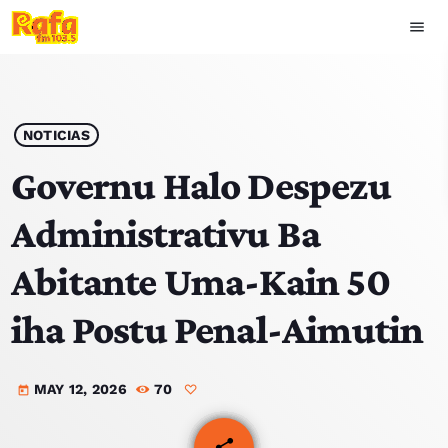
menu
close
play_arrow
OUVIR RAFA
NOTICIAS
Governu Halo Despezu
Administrativu Ba
HOME
Abitante Uma-Kain 50
NOTISIA
iha Postu Penal-Aimutin
EKIPA
MAY 12, 2026
70
TOP 15
today
PODCAST SIRA
share
email