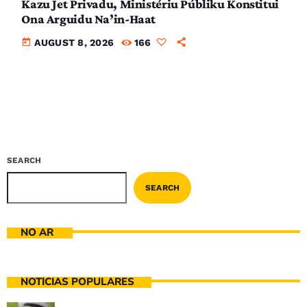
Kazu Jet Privadu, Ministériu Públiku Konstitui
Ona Arguidu Na’in-Haat
today
AUGUST 8, 2026
166
SEARCH
SEARCH
NO AR
NOTÍCIAS POPULARES