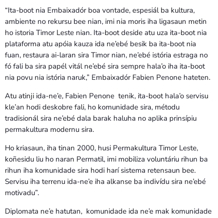
“Ita-boot nia Embaixadór boa vontade, espesiál ba kultura,
ambiente no rekursu bee nian, imi nia moris iha ligasaun metin
ho istoria Timor Leste nian. Ita-boot deside atu uza ita-boot nia
plataforma atu apóia kauza ida ne’ebé besik ba ita-boot nia
fuan, restaura ai-laran sira Timor nian, ne’ebé istória estraga no
fó fali ba sira papél vitál ne’ebé sira sempre hala’o iha ita-boot
nia povu nia istória naruk,” Embaixadór Fabien Penone hateten.
Atu atinji ida-ne’e, Fabien Penone tenik, ita-boot hala’o servisu
kle’an hodi deskobre fali, ho komunidade sira, métodu
tradisionál sira ne’ebé dala barak haluha no aplika prinsípiu
permakultura modernu sira.
Ho kriasaun, iha tinan 2000, husi Permakultura Timor Leste,
koñesidu liu ho naran Permatil, imi mobiliza voluntáriu rihun ba
rihun iha komunidade sira hodi harí sistema retensaun bee.
Servisu iha terrenu ida-ne’e iha alkanse ba indivídu sira ne’ebé
motivadu”.
Diplomata ne’e hatutan, komunidade ida ne’e mak komunidade