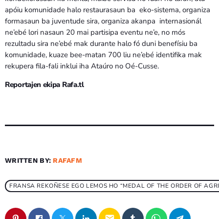
apóiu komunidade halo restaurasaun ba eko-sistema, organiza
formasaun ba juventude sira, organiza akanpa internasionál
ne’ebé lori nasaun 20 mai partisipa eventu ne’e, no mós
rezultadu sira ne’ebé mak durante halo fó duni benefísiu ba
komunidade, kuaze bee-matan 700 liu ne’ebé identifika mak
rekupera fila-fali inklui iha Ataúro no Oé-Cusse.
Reportajen ekipa Rafa.tl
WRITTEN BY:
RAFAFM
FRANSA REKOÑESE EGO LEMOS HO “MEDAL OF THE ORDER OF AGRI
email