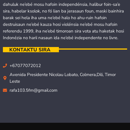
dahuluk ne’ebé mosu hafoin independénsia, halibur foin-sa’e
sira, habelar ksolok, no fó lian ba jerasaun foun, maski bainhira
barak sei hela iha uma ne’ebé halo ho ahu-ruin hafoin
destruisaun ne’ebé kauza hosi violénsia ne’ebé mosu hafoin
referendu 1999, iha ne’ebé timoroan sira vota atu haketak hosi
Indonézia no harii nasaun ida ne’ebé independente no livre.
KONTAKTU SIRA
+67077072012
Avenida Presidente Nicolau Lobato, Colmera,Dili, Timor
Leste
rafa103.5fm@gmail.com