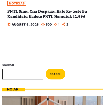
NOTICIAS
PNTL Simu Ona Despaixu Halo Re-teste Ba
Kandidatu Kadete PNTL Hamutuk 12.996
today
AUGUST 5, 2026
500
1
2
SEARCH
SEARCH
NO AR