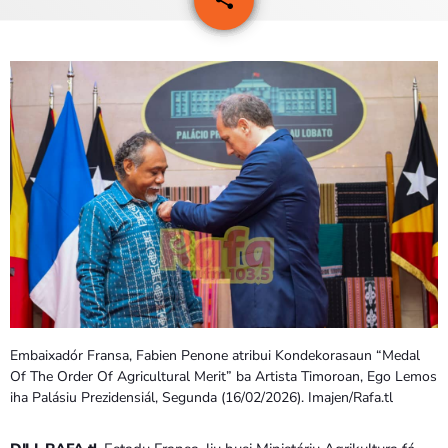
PROGRAMA SIRA
VÍDEO SIRA
EVENTU SIRA
KONTAKTU SIRA
TÉTUM
keyboard_arrow_down
TÉTUM
PORTUGUÊS
PRÓXIMOS PROGRAMAS
Embaixadór Fransa, Fabien Penone atribui Kondekorasaun “Medal
Bom dia RAFA
Of The Order Of Agricultural Merit” ba Artista Timoroan, Ego Lemos
7:00 AM - 10:00 AM
iha Palásiu Prezidensiál, Segunda (16/02/2026). Imajen/Rafa.tl