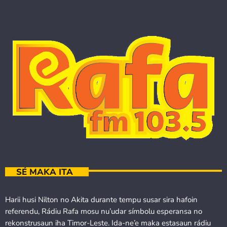
SÉ MAKA ITA
Harii husi Nilton no Akita durante tempu susar sira hafoin
referendu, Rádiu Rafa mosu nu’udar símbolu esperansa no
rekonstrusaun iha Timor-Leste. Ida-ne’e maka estasaun rádiu