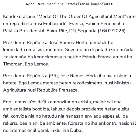
Agricultural Merit” husi Estadu Fransa. Imajen/Rafa.tl
Kondekorasaun “Medal Of The Order Of Agricultural Merit” ne’e
entrega direta husi Embaixadór Fransa, Fabien Penone iha
Palásiu Prezidensiál, Bairu-Pité, Díli, Segunda (16/02/2026).
Prezidente Repúblika, José Ramos-Horta hamutuk ho
konvidadu onra sira, membru Governu no deputadu sira nu’udar
testemuña ba kondekorasaun ne’ebé Estadu Fransa atribui ba
Timoroan, Ego Lemos.
Prezidente Repúblika (PR), José Ramos-Horta iha nia diskursu
hatete, Ego Lemos merese hetan rekoñesimentu husi Ministru
Agrikultura husi Repúblika Franseza.
Ego Lemos la’ós de’it kompozitór no artista, maibé sai ona
ambientalista boot ida, lakleur depois prezidente hetan eleitu
fali konvida nia no hatudu nia hanesan enviadu espesiál, ba
rekursu bee nian, ba ambiente, floresta no iha enkontru nasionál
no internasionál barak inklui iha Dubai.