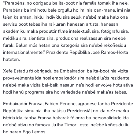
“Parabéns, no obrigadu ba ita-boot nia família tomak iha ne’e.
Parabéns ba imi hotu bele orgullu ho imi nia oan-mane, imi nia
la’en ka aman, inklui indivídu sira seluk ne’ebé maka halo ona
servisu boot tebes iha rai-laran hanesan artista, hanesan
akadémiku maka produtór filme intelektuál sira, fotógrafu sira,
médiku sira, sientista sira, produz ona realizasaun sira ne’ebé
furak. Balun mós hetan ona kategoria sira ne’ebé rekoñesidu
internasionalmente,” Prezidente Repúblika José Ramos-Horta
hateten.
Xefe Estadu fó obrigadu ba Embaixadór ba ita-boot nia vizita
provavelmente ida hosi embaixadór sira ne’ebé la’ós rezidente,
ne’ebé maka vizita bei-beik nasaun ne’e hodi envolve hotu ativa
hodi hahú programa sira ho variedade ne’ebé maka’as tebes.
Embaixadór Fransa, Fabien Penone, agradese tanba Prezidente
Repúblika simu nia iha palásiu Prezidensiál no ida ne’e marka
istória ida, tanba Fransa hakarak fó onra ba personalidade ida
ne’ebé ativu no famozu liu iha Timor Leste, ne’ebé koñesidu liu
ho naran Ego Lemos.