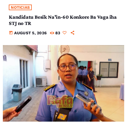
NOTICIAS
Kandidatu Besik Na’in-60 Konkore Ba Vaga iha
STJ no TR
today
AUGUST 5, 2026
83