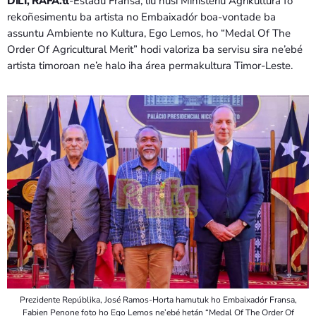
DILI, RAFA.tl
-Estadu Fransa, liu husi Ministériu Agrikultura fó
Bom dia RAFA
7:00 AM - 9:00 AM
rekoñesimentu ba artista no Embaixadór boa-vontade ba
assuntu Ambiente no Kultura, Ego Lemos, ho “Medal Of The
Order Of Agricultural Merit” hodi valoriza ba servisu sira ne’ebé
Bom dia RAFA
artista timoroan ne’e halo iha área permakultura Timor-Leste.
7:00 AM - 10:00 AM
Prezidente Repúblika, José Ramos-Horta hamutuk ho Embaixadór Fransa,
Fabien Penone foto ho Ego Lemos ne’ebé hetán “Medal Of The Order Of