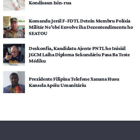
Kondisaun Isin-rua
Komandu Jerál F-FDTL Detein Membru Polísia
Militár Ne’ebé Envolve iha Dezentendimentu ho
SEATOU
Deskonfia, Kandidatu Ajente PNTL ho Inisiál
JGCM Laiha Diploma Sekundáriu Pasa Ba Teste
Médiku
Prezidente Filipina Telefone Xanana Husu
Kansela Apóiu Umanitáriu