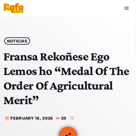
menu
close
play_arrow
OUVIR RAFA
NOTICIAS
Fransa Rekoñese Ego
Lemos ho “Medal Of The
HOME
Order Of Agricultural
NOTISIA
Merit”
EKIPA
FEBRUARY 16, 2026
20
TOP 15
today
PODCAST SIRA
share
email