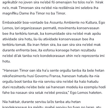
agrikultór no joven sira ne’ebé fó omenajen ho to’os na’in hirak
ne’e, mak Timoroan sira ne’ebé nia reziliénsia imi selebra iha
magnífiku Dame iha Timor no ba Timor.
Embaixadór boa-vontade ba Assuntu Ambiente no Kultura, Ego
Lemos, lori organizasaun permatil, movimentu konservasaun
bee iha teritóriu tomak, ba komunidade sira ne’ebé mak apóiu
atividade sira hotu, liu-liu atividade konservasaun bee iha
teritóriu tomak. Ba inan feton sira, ba oan sira sira ne’ebé mak
durante enfrenta bee, ita esforsu konsege hetan rezultadu
ne’ebé di’ak tanba ne’e kondekorasaun ohin ne’e reprezenta imi
hotu.
“Hanesan Timor oan ida ha’u sente orgullu tanba ita bele hetan
rekoñesimentu husi Governu Fransa, hanesan hatudu ita-nia
orgullu boot tanba ita-nia servisu sira ne’ebé ita halo hatudu
duni rezultadu ne’ebe bele sai hanesan modelu ka ezemplu hodi
fahe ba nasaun sira seluk ne’ebé presiza,” Ego Lemos hateten.
Nia haktuir, durante servisu la’ós tanba atu hetan
kondekorasaun ka méritu, maibé servisu ho fuan no laran, atu