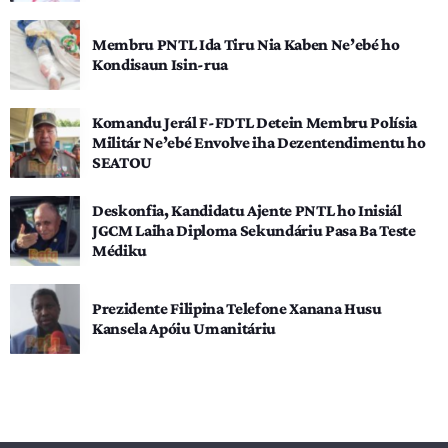
Membru PNTL Ida Tiru Nia Kaben Ne’ebé ho
Kondisaun Isin-rua
Komandu Jerál F-FDTL Detein Membru Polísia
Militár Ne’ebé Envolve iha Dezentendimentu ho
SEATOU
Deskonfia, Kandidatu Ajente PNTL ho Inisiál
JGCM Laiha Diploma Sekundáriu Pasa Ba Teste
Médiku
Prezidente Filipina Telefone Xanana Husu
Kansela Apóiu Umanitáriu