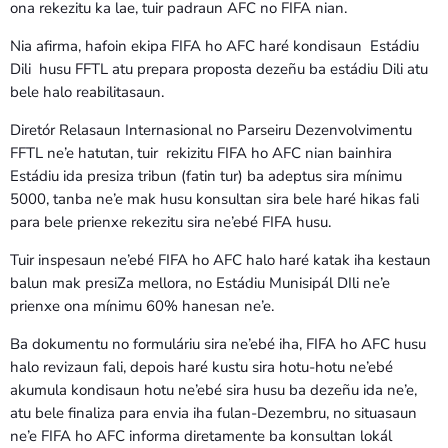
ona rekezitu ka lae, tuir padraun AFC no FIFA nian.
Nia afirma, hafoin ekipa FIFA ho AFC haré kondisaun Estádiu
Dili husu FFTL atu prepara proposta dezeñu ba estádiu Dili atu
bele halo reabilitasaun.
Diretór Relasaun Internasional no Parseiru Dezenvolvimentu
FFTL ne’e hatutan, tuir rekizitu FIFA ho AFC nian bainhira
Estádiu ida presiza tribun (fatin tur) ba adeptus sira mínimu
5000, tanba ne’e mak husu konsultan sira bele haré hikas fali
para bele prienxe rekezitu sira ne’ebé FIFA husu.
Tuir inspesaun ne’ebé FIFA ho AFC halo haré katak iha kestaun
balun mak presiZa mellora, no Estádiu Munisipál DIli ne’e
prienxe ona mínimu 60% hanesan ne’e.
Ba dokumentu no formuláriu sira ne’ebé iha, FIFA ho AFC husu
halo revizaun fali, depois haré kustu sira hotu-hotu ne’ebé
akumula kondisaun hotu ne’ebé sira husu ba dezeñu ida ne’e,
atu bele finaliza para envia iha fulan-Dezembru, no situasaun
ne’e FIFA ho AFC informa diretamente ba konsultan lokál