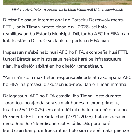
FIFA ho AFC halo inspesaun ba Estádiu Munisipál Dili. Imajen/Rafa.tl
Diretór Relasaun Internasional no Parseiru Dezenvolvimentu
FFTL, Jánio Tilman hatete, tinan oin (2026) sei halo
reabilitasaun ba Estádiu Munisipál Díli, tanba AFC ho FIFA nian
katak estádiu Dili ne’e seidauk tuir padraun FIFA nian.
Inspesaun ne’ebé halo husi AFC ho FIFA, akompaña husi FFTL
liuhosi Diretór administrasaun ne’ebé haré ba infraestrutura
nian, iha diretór arbitrájen ho diretór kompetisaun.
“Ami na’in-tolu mak hetan responsabilidade atu akompaña AFC
ho FIFA iha prosesu diskusaun ida-ne’e,” Jánio Tilman informa.
Delegasaun AFC ho FIFA estadia iha Timor-Leste durante
loron tolu ho ajenda servisu mak hanesan; loron primeiru,
Kuarta (26/11/2025), enkontru tékniku balun ne’ebé direta ho
Prezidente FFTL, no Kinta ohin (27/11/2025), halo inspesaun
direta hodi haré kondisaun real Estádiu Dili, para haré
kondisaun kampu, infraestrutura halo sira ne’ebé maka prienxe