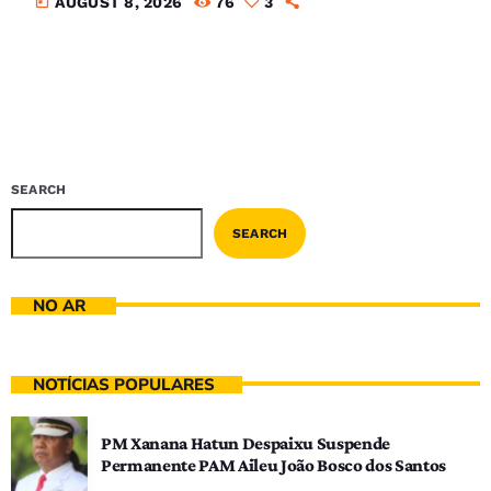
today
AUGUST 8, 2026
76
3
SEARCH
SEARCH
NO AR
NOTÍCIAS POPULARES
PM Xanana Hatun Despaixu Suspende
Permanente PAM Aileu João Bosco dos Santos