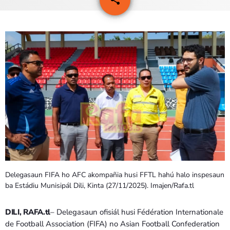
6
PROGRAMA SIRA
VÍDEO SIRA
EVENTU SIRA
KONTAKTU SIRA
TÉTUM
keyboard_arrow_down
TÉTUM
PORTUGUÊS
PRÓXIMOS PROGRAMAS
Delegasaun FIFA ho AFC akompañia husi FFTL hahú halo inspesaun
ba Estádiu Munisipál Dili, Kinta (27/11/2025). Imajen/Rafa.tl
DILI, RAFA.tl
– Delegasaun ofisiál husi Fédération Internationale
de Football Association (FIFA) no Asian Football Confederation