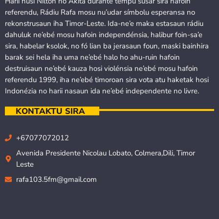
Harii husi Nilton no Akita durante tempu susar sira hafoin
referendu, Rádiu Rafa mosu nu’udar símbolu esperansa no
rekonstrusaun iha Timor-Leste. Ida-ne’e maka estasaun rádiu
dahuluk ne’ebé mosu hafoin independénsia, halibur foin-sa’e
sira, habelar ksolok, no fó lian ba jerasaun foun, maski bainhira
barak sei hela iha uma ne’ebé halo ho ahu-ruin hafoin
destruisaun ne’ebé kauza hosi violénsia ne’ebé mosu hafoin
referendu 1999, iha ne’ebé timoroan sira vota atu haketak hosi
Indonézia no harii nasaun ida ne’ebé independente no livre.
KONTAKTU SIRA
+67077072012
Avenida Presidente Nicolau Lobato, Colmera,Dili, Timor
Leste
rafa103.5fm@gmail.com