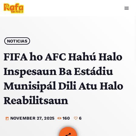
menu
close
play_arrow
OUVIR RAFA
NOTICIAS
FIFA ho AFC Hahú Halo
Inspesaun Ba Estádiu
HOME
Munisipál Dili Atu Halo
NOTISIA
Reabilitsaun
EKIPA
NOVEMBER 27, 2025
160
6
TOP 15
today
PODCAST SIRA
share
email