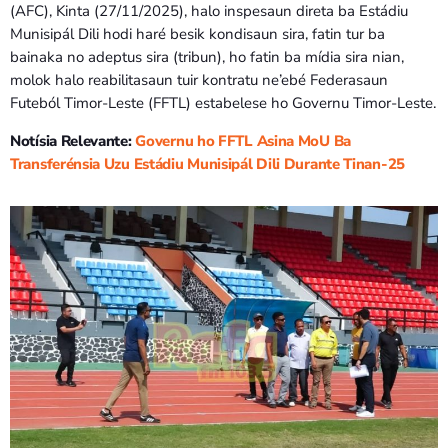
(AFC), Kinta (27/11/2025), halo inspesaun direta ba Estádiu
Munisipál Dili hodi haré besik kondisaun sira, fatin tur ba
bainaka no adeptus sira (tribun), ho fatin ba mídia sira nian,
molok halo reabilitasaun tuir kontratu ne’ebé Federasaun
Futeból Timor-Leste (FFTL) estabelese ho Governu Timor-Leste.
Notísia Relevante:
Governu ho FFTL Asina MoU Ba
Transferénsia Uzu Estádiu Munisipál Dili Durante Tinan-25