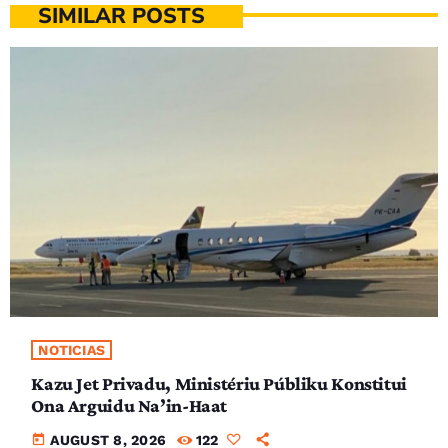
SIMILAR POSTS
NOTICIAS
Kazu Jet Privadu, Ministériu Públiku Konstitui
Ona Arguidu Na’in-Haat
today
AUGUST 8, 2026
122