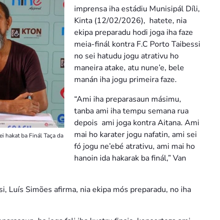
imprensa iha estádiu Munisipál Díli,
Kinta (12/02/2026), hatete, nia
ekipa preparadu hodi joga iha faze
meia-finál kontra F.C Porto Taibessi
no sei hatudu jogu atrativu ho
maneira atake, atu nune’e, bele
manán iha jogu primeira faze.
“Ami iha preparasaun másimu,
tanba ami iha tempu semana rua
depois ami joga kontra Aitana. Ami
mai ho karater jogu nafatin, ami sei
ei hakat ba Finál Taça da
fó jogu ne’ebé atrativu, ami mai ho
hanoin ida hakarak ba finál,” Van
si, Luís Simões afirma, nia ekipa mós preparadu, no iha