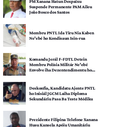
PM Xanana Hatun Despaixu
Suspende Permanente PAM Aileu
João Bosco dos Santos
Membru PNTL Ida Tiru Nia Kaben
Ne’ebé ho Kondisaun Isin-rua
Komandu Jerál F-FDTL Detein
Membru Polísia Militár Ne’ebé
Envolve iha Dezentendimentu ho
SEATOU
Deskonfia, Kandidatu Ajente PNTL
ho Inisiál JGCM Laiha Diploma
Sekundáriu Pasa Ba Teste Médiku
Prezidente Filipina Telefone Xanana
Husu Kansela Apóiu Umanitáriu