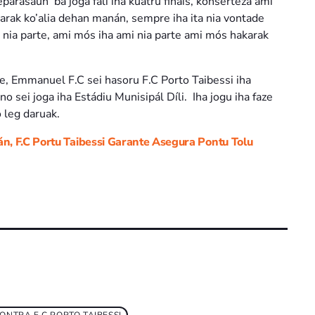
arasaun ba joga fali iha kuatru finais, konserteza ami
karak ko’alia dehan manán, sempre iha ita nia vontade
a nia parte, ami mós iha ami nia parte ami mós hakarak
e’e, Emmanuel F.C sei hasoru F.C Porto Taibessi iha
 sei joga iha Estádiu Munisipál Díli. Iha jogu iha faze
o leg daruak.
n, F.C Portu Taibessi Garante Asegura Pontu Tolu