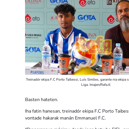
Treinadór ekipa F.C Porto Taibessi, Luís Simões, garante nia ekipa s
Liga. Imajen/Rafa.tl
Basten hateten.
Iha fatin hanesan, treinadór ekipa F.C Porto Taibes
vontade hakarak manán Emmanuel F.C.