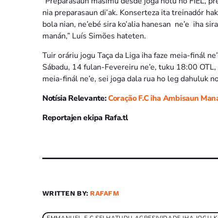
“Preparasaun másimu desde joga hotu ho FIEL, prep
nia preparasaun di’ak. Konserteza ita treinadór ha
bola nian, ne’ebé sira ko’alia hanesan ne’e iha sir
manán,” Luís Simões hateten.
Tuir oráriu jogu Taça da Liga iha faze meia-finál n
Sábadu, 14 fulan-Fevereiru ne’e, tuku 18:00 OTL, no
meia-finál ne’e, sei joga dala rua ho leg dahuluk n
Notísia Relevante:
Coração F.C iha Ambisaun Maná
Reportajen ekipa Rafa.tl
WRITTEN BY:
RAFAFM