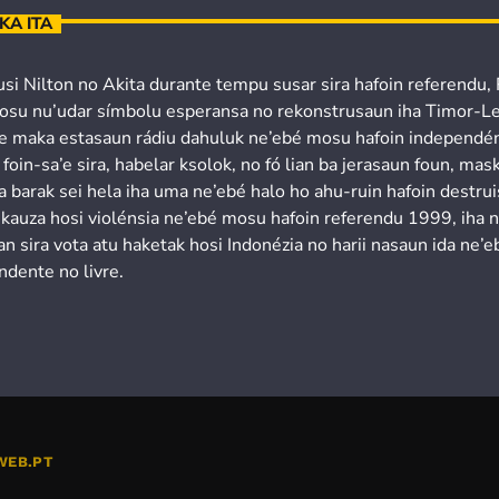
KA ITA
usi Nilton no Akita durante tempu susar sira hafoin referendu,
osu nu’udar símbolu esperansa no rekonstrusaun iha Timor-Le
’e maka estasaun rádiu dahuluk ne’ebé mosu hafoin independén
 foin-sa’e sira, habelar ksolok, no fó lian ba jerasaun foun, mask
a barak sei hela iha uma ne’ebé halo ho ahu-ruin hafoin destru
 kauza hosi violénsia ne’ebé mosu hafoin referendu 1999, iha 
n sira vota atu haketak hosi Indonézia no harii nasaun ida ne’e
ndente no livre.
WEB.PT