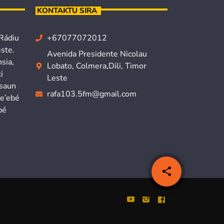
KONTAKTU SIRA
 Rádiu
+67077072012
ste.
Avenida Presidente Nicolau
sia,
Lobato, Colmera,Dili, Timor
i
Leste
isaun
rafa103.5fm@gmail.com
ne’ebé
bé
share
email