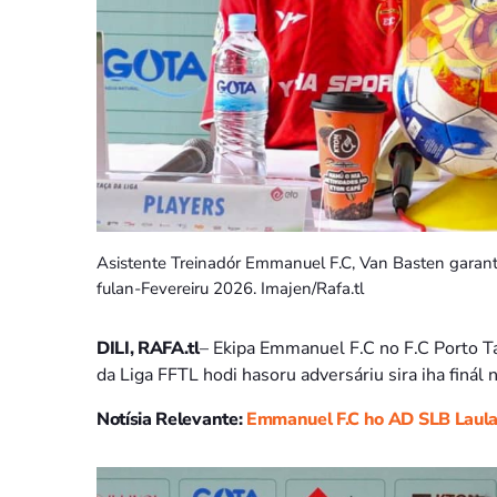
Asistente Treinadór Emmanuel F.C, Van Basten garant
fulan-Fevereiru 2026. Imajen/Rafa.tl
DILI, RAFA.tl
– Ekipa Emmanuel F.C no F.C Porto Ta
da Liga FFTL hodi hasoru adversáriu sira iha finál
Notísia Relevante:
Emmanuel F.C ho AD SLB Laular