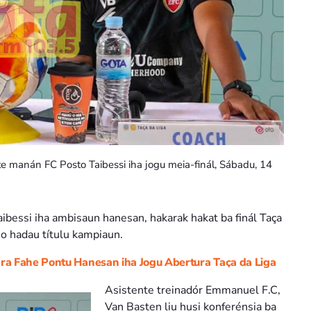
e manán FC Posto Taibessi iha jogu meia-finál, Sábadu, 14
ibessi iha ambisaun hanesan, hakarak hakat ba finál Taça
 no hadau títulu kampiaun.
a Fahe Pontu Hanesan iha Jogu Abertura Taҫa da Liga
Asistente treinadór Emmanuel F.C,
Van Basten liu husi konferénsia ba