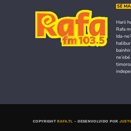
SÉ MA
Harii h
Rafa m
Ida-ne
halibur
bainhir
ne’ebé
timoroa
indepe
COPYRIGHT
RAFA.TL
- DESENVOLVIDO POR
JUST