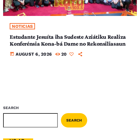
NOTICIAS
Estudante Jesuíta iha Sudeste Aziátiku Realiza
Konferénsia Kona-bá Dame no Rekonsiliasaun
today
AUGUST 6, 2026
20
SEARCH
SEARCH