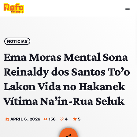
menu
close
play_arrow
OUVIR RAFA
NOTICIAS
Ema Moras Mental Sona
Reinaldy dos Santos To’o
HOME
Lakon Vida no Hakanek
NOTISIA
Vítima Na’in-Rua Seluk
EKIPA
APRIL 6, 2026
156
4
5
TOP 15
today
PODCAST SIRA
share
email