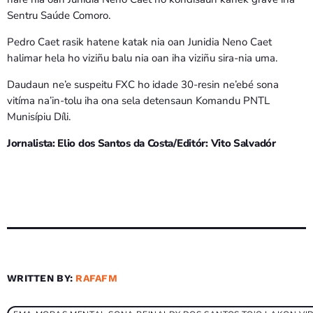
Sentru Saúde Comoro.
Pedro Caet rasik hatene katak nia oan Junidia Neno Caet
halimar hela ho viziñu balu nia oan iha viziñu sira-nia uma.
Daudaun ne’e suspeitu FXC ho idade 30-resin ne’ebé sona
vitíma na’in-tolu iha ona sela detensaun Komandu PNTL
Munisípiu Díli.
Jornalista: Elio dos Santos da Costa/Editór: Vito Salvadór
WRITTEN BY:
RAFAFM