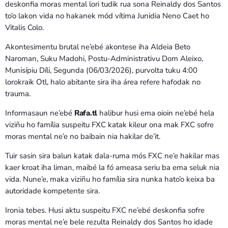
Bom dia RAFA
deskonfia moras mental lori tudik rua sona Reinaldy dos Santos
7:00 AM - 9:00 AM
to’o lakon vida no hakanek mód vítima Junidia Neno Caet ho
Vitalis Colo.
Bom dia RAFA
Akontesimentu brutal ne’ebé akontese iha Aldeia Beto
7:00 AM - 10:00 AM
Naroman, Suku Madohi, Postu-Administrativu Dom Aleixo,
Munisípiu Díli, Segunda (06/03/2026), purvolta tuku 4:00
lorokraik Otl, halo abitante sira iha área refere hafodak no
trauma.
Informasaun ne’ebé
Rafa.tl
halibur husi ema oioin ne’ebé hela
viziñu ho família suspeitu FXC katak kileur ona mak FXC sofre
moras mental ne’e no baibain nia hakilar de’it.
Tuir sasin sira balun katak dala-ruma mós FXC ne’e hakilar mas
kaer kroat iha liman, maibé la fó ameasa seriu ba ema seluk nia
vida. Nune’e, maka viziñu ho família sira nunka hato’o keixa ba
autoridade kompetente sira.
Ironia tebes. Husi aktu suspeitu FXC ne’ebé deskonfia sofre
moras mental ne’e bele rezulta Reinaldy dos Santos ho idade