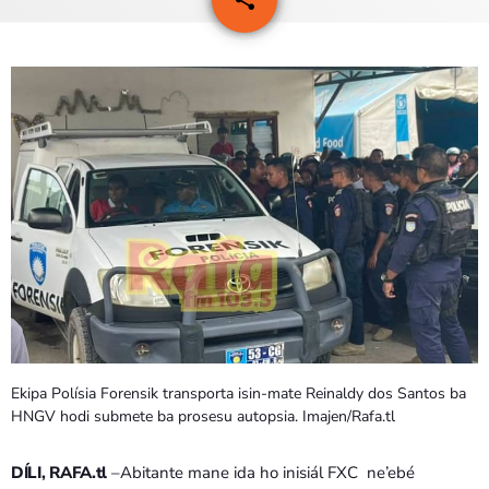
4
PROGRAMA SIRA
VÍDEO SIRA
EVENTU SIRA
KONTAKTU SIRA
TÉTUM
keyboard_arrow_down
TÉTUM
PORTUGUÊS
PRÓXIMOS PROGRAMAS
Ekipa Polísia Forensik transporta isin-mate Reinaldy dos Santos ba
Bom dia RAFA
HNGV hodi submete ba prosesu autopsia. Imajen/Rafa.tl
7:00 AM - 10:00 AM
DÍLI, RAFA.tl
–Abitante mane ida ho inisiál FXC ne’ebé