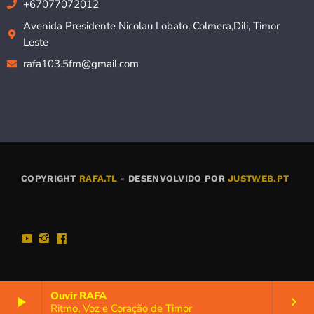
+67077072012
Avenida Presidente Nicolau Lobato, Colmera,Dili, Timor
Leste
rafa103.5fm@gmail.com
COPYRIGHT
RAFA.TL
- DESENVOLVIDO POR
JUSTWEB.PT
Ouvir RAFA
play_arrow
keyboard_arrow_right
Ritmo, Voz e Coração de Timor