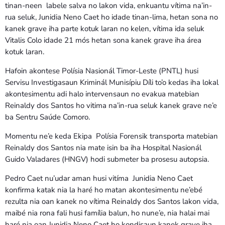
tinan-neen labele salva no lakon vida, enkuantu vítima na’in-
rua seluk, Junidia Neno Caet ho idade tinan-lima, hetan sona no
kanek grave iha parte kotuk laran no kelen, vítima ida seluk
Vitalis Colo idade 21 mós hetan sona kanek grave iha área
kotuk laran.
Hafoin akontese Polísia Nasionál Timor-Leste (PNTL) husi
Servisu Investigasaun Kriminál Munisípiu Díli to’o kedas iha lokal
akontesimentu adi halo intervensaun no evakua matebian
Reinaldy dos Santos ho vitima na’in-rua seluk kanek grave ne’e
ba Sentru Saúde Comoro.
Momentu ne’e keda Ekipa Polísia Forensik transporta matebian
Reinaldy dos Santos nia mate isin ba iha Hospital Nasionál
Guido Valadares (HNGV) hodi submeter ba prosesu autopsia.
Pedro Caet nu’udar aman husi vitíma Junidia Neno Caet
konfirma katak nia la haré ho matan akontesimentu ne’ebé
rezulta nia oan kanek no vítima Reinaldy dos Santos lakon vida,
maibé nia rona fali husi família balun, ho nune’e, nia halai mai
haré nia oan Junidia Neno Caet ho kondisaun kanek grave iha