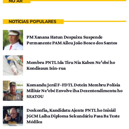
NO AR
NOTÍCIAS POPULARES
PM Xanana Hatun Despaixu Suspende
Permanente PAM Aileu João Bosco dos Santos
Membru PNTL Ida Tiru Nia Kaben Ne’ebé ho
Kondisaun Isin-rua
Komandu Jerál F-FDTL Detein Membru Polísia
Militár Ne’ebé Envolve iha Dezentendimentu ho
SEATOU
Deskonfia, Kandidatu Ajente PNTL ho Inisiál
JGCM Laiha Diploma Sekundáriu Pasa Ba Teste
Médiku