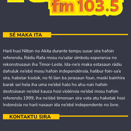
SÉ MAKA ITA
Harii husi Nilton no Akita durante tempu susar sira hafoin
referendu, Rádiu Rafa mosu nu’udar símbolu esperansa no
rekonstrusaun iha Timor-Leste. Ida-ne’e maka estasaun rádiu
dahuluk ne’ebé mosu hafoin independénsia, halibur foin-sa’e
sira, habelar ksolok, no fó lian ba jerasaun foun, maski bainhira
barak sei hela iha uma ne’ebé halo ho ahu-ruin hafoin
destruisaun ne’ebé kauza hosi violénsia ne’ebé mosu hafoin
referendu 1999, iha ne’ebé timoroan sira vota atu haketak hosi
Indonézia no harii nasaun ida ne’ebé independente no livre.
KONTAKTU SIRA