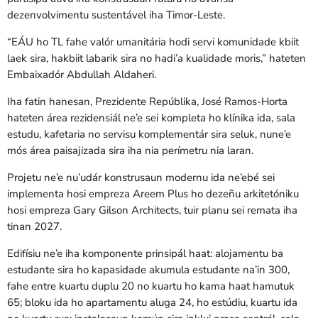
dezenvolvimentu sustentável iha Timor-Leste.
“EÁU ho TL fahe valór umanitária hodi servi komunidade kbiit
laek sira, hakbiit labarik sira no hadi’a kualidade moris,” hateten
Embaixadór Abdullah Aldaheri.
Iha fatin hanesan, Prezidente Repúblika, José Ramos-Horta
hateten área rezidensiál ne’e sei kompleta ho klínika ida, sala
estudu, kafetaria no servisu komplementár sira seluk, nune’e
mós área paisajizada sira iha nia perímetru nia laran.
Projetu ne’e nu’udár konstrusaun modernu ida ne’ebé sei
implementa hosi empreza Areem Plus ho dezeñu arkitetóniku
hosi empreza Gary Gilson Architects, tuir planu sei remata iha
tinan 2027.
Edifísiu ne’e iha komponente prinsipál haat: alojamentu ba
estudante sira ho kapasidade akumula estudante na’in 300,
fahe entre kuartu duplu 20 no kuartu ho kama haat hamutuk
65; bloku ida ho apartamentu aluga 24, ho estúdiu, kuartu ida