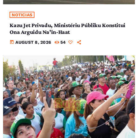
NOTICIAS
Kazu Jet Privadu, Ministériu Públiku Konstitui
Ona Arguidu Na’in-Haat
today
AUGUST 8, 2026
54