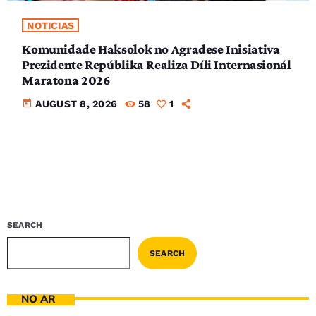
NOTICIAS
Komunidade Haksolok no Agradese Inisiativa
Prezidente Repúblika Realiza Díli Internasionál
Maratona 2026
today
AUGUST 8, 2026
58
1
SEARCH
SEARCH
NO AR