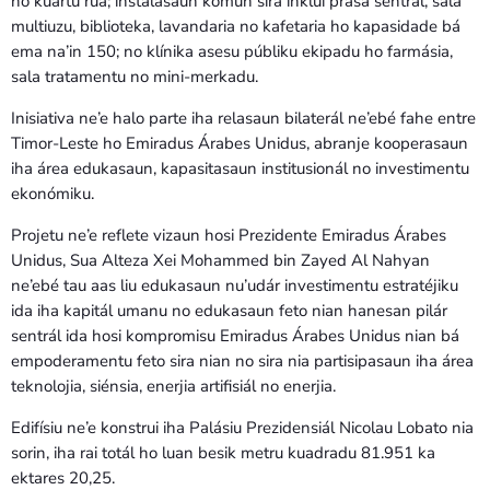
no kuartu rua; instalasaun komún sira inklui prasa sentrál, sala
multiuzu, biblioteka, lavandaria no kafetaria ho kapasidade bá
ema na’in 150; no klínika asesu públiku ekipadu ho farmásia,
sala tratamentu no mini-merkadu.
Inisiativa ne’e halo parte iha relasaun bilaterál ne’ebé fahe entre
Timor-Leste ho Emiradus Árabes Unidus, abranje kooperasaun
iha área edukasaun, kapasitasaun institusionál no investimentu
ekonómiku.
Projetu ne’e reflete vizaun hosi Prezidente Emiradus Árabes
Unidus, Sua Alteza Xei Mohammed bin Zayed Al Nahyan
ne’ebé tau aas liu edukasaun nu’udár investimentu estratéjiku
ida iha kapitál umanu no edukasaun feto nian hanesan pilár
sentrál ida hosi kompromisu Emiradus Árabes Unidus nian bá
empoderamentu feto sira nian no sira nia partisipasaun iha área
teknolojia, siénsia, enerjia artifisiál no enerjia.
Edifísiu ne’e konstrui iha Palásiu Prezidensiál Nicolau Lobato nia
sorin, iha rai totál ho luan besik metru kuadradu 81.951 ka
ektares 20,25.