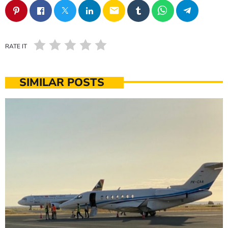
email
RATE IT
SIMILAR POSTS