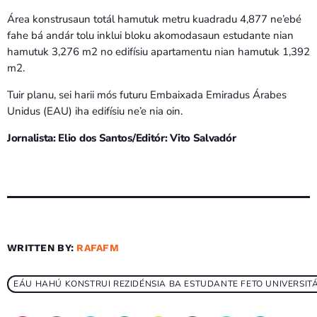
Área konstrusaun totál hamutuk metru kuadradu 4,877 ne’ebé
fahe bá andár tolu inklui bloku akomodasaun estudante nian
hamutuk 3,276 m2 no edifísiu apartamentu nian hamutuk 1,392
m2.
Tuir planu, sei harii mós futuru Embaixada Emiradus Árabes
Unidus (EAU) iha edifísiu ne’e nia oin.
Jornalista: Elio dos Santos/Editór: Vito Salvadór
WRITTEN BY:
RAFAFM
EÁU HAHÚ KONSTRUI REZIDÉNSIA BA ESTUDANTE FETO UNIVERSITÁ