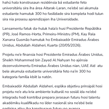
hahú halo konstrusaun rezidénsia bá estudante feto
universitáriu sira iha área Aitarak-Laran, ne’ebé sei akumula
estudante hamutuk 300 ho fasilidade sira kompleta hodi tulun
sira nia prosesu aprendizajen iha Universidade.
Lansamentu fatuk da-huluk hala’o husi Prezidente Repúblika
(PR), José Ramos-Horta, Primeiru-Ministru (PM), Kay Rala
Xanana Gusmão hamutuk ho Embaixadór Emiradus Árabes
Unidus, Abdullah Aldaheri, Kuarta (20/05/2026).
Projetu ne’e finansia hosi Prezidente Emiradus Árabes Unidus,
Sheikh Mohammed bin Zayed Al Nahyan ho ajénsia
dezenvolvimentu Emiradus Árabes Unidus nian, UAE Aid atu
bele akumula estudante universitária feto na’in 300 ho
kategoria família kbiit la natón.
Embaixadór Abdullah Aldaheri, esplika objetivu prinsipál hosi
projetu ne’e atu kria ambiente kulturál no sosiál ida ne’ebé
integradu hodi kontribui prepara jerasaun futuru hosi talentu
akadémiku kualifikadu no líder nasionál sira ne’ebé bele
partisipa ativu iha konstrusaun futuru no avansa