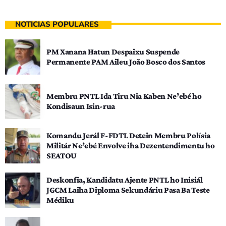
NOTÍCIAS POPULARES
PM Xanana Hatun Despaixu Suspende
Permanente PAM Aileu João Bosco dos Santos
Membru PNTL Ida Tiru Nia Kaben Ne’ebé ho
Kondisaun Isin-rua
Komandu Jerál F-FDTL Detein Membru Polísia
Militár Ne’ebé Envolve iha Dezentendimentu ho
SEATOU
Deskonfia, Kandidatu Ajente PNTL ho Inisiál
JGCM Laiha Diploma Sekundáriu Pasa Ba Teste
Médiku