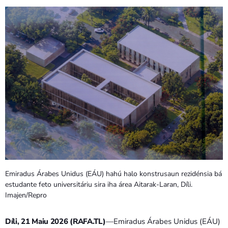
PROGRAMA SIRA
VÍDEO SIRA
EVENTU SIRA
KONTAKTU SIRA
TÉTUM
keyboard_arrow_down
TÉTUM
PORTUGUÊS
PRÓXIMOS PROGRAMAS
Emiradus Árabes Unidus (EÁU) hahú halo konstrusaun rezidénsia bá
estudante feto universitáriu sira iha área Aitarak-Laran, Díli.
Imajen/Repro
Díli, 21 Maiu 2026 (RAFA.TL)
—Emiradus Árabes Unidus (EÁU)