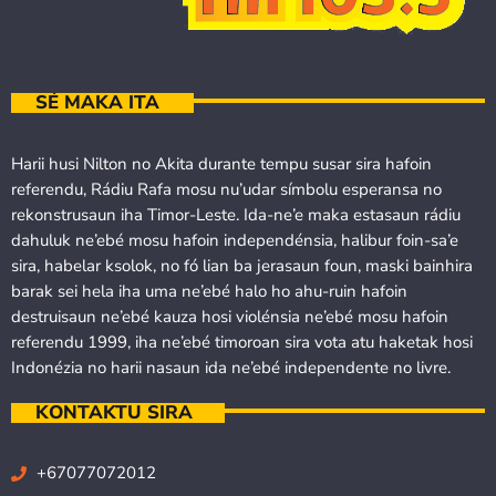
SÉ MAKA ITA
Harii husi Nilton no Akita durante tempu susar sira hafoin
referendu, Rádiu Rafa mosu nu’udar símbolu esperansa no
rekonstrusaun iha Timor-Leste. Ida-ne’e maka estasaun rádiu
dahuluk ne’ebé mosu hafoin independénsia, halibur foin-sa’e
sira, habelar ksolok, no fó lian ba jerasaun foun, maski bainhira
barak sei hela iha uma ne’ebé halo ho ahu-ruin hafoin
destruisaun ne’ebé kauza hosi violénsia ne’ebé mosu hafoin
referendu 1999, iha ne’ebé timoroan sira vota atu haketak hosi
Indonézia no harii nasaun ida ne’ebé independente no livre.
KONTAKTU SIRA
+67077072012