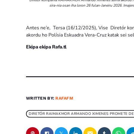
sira-nia osan iha loron 26 fulan-Janeiru 2026. Imajen/
Antes ne’e, Tersa (16/12/2025), Vise Diretór k
akordu ho Polísia Eskuadra Vera-Cruz katak sei selu 
Ekipa ekipa Rafa.tl
WRITTEN BY:
RAFAFM
DIRETÓR RAIMAKMOR ARMANDO XIMENES PROMETE DEVO
email