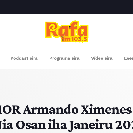
clos
RÓXIMOS PROGRAMAS
Podcast sira
Programa sira
Vídeo sira
Even
OR Armando Ximenes 
Nia Osan iha Janeiru 2