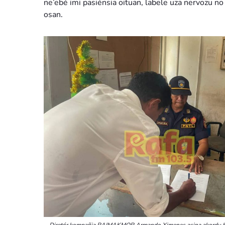
ne’ebé imi pasiénsia oituan, labele uza nervozu no 
osan.
Diretór kompañia RAIMAKMOR Armando Ximenes asina akordu ho