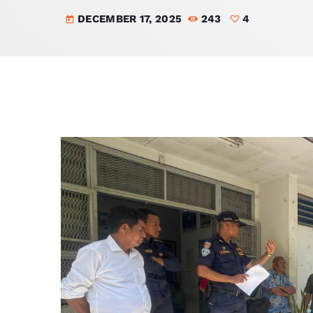
DECEMBER 17, 2025
243
4
today