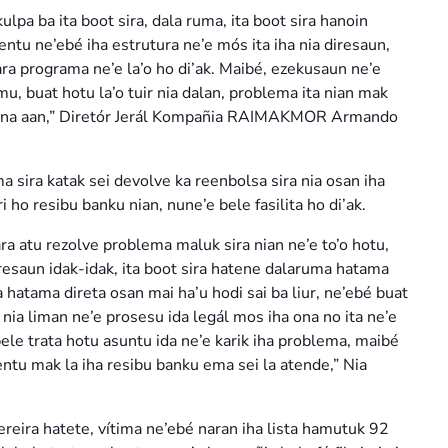
lpa ba ita boot sira, dala ruma, ita boot sira hanoin
entu ne’ebé iha estrutura ne’e mós ita iha nia diresaun,
para programa ne’e la’o ho di’ak. Maibé, ezekusaun ne’e
imu, buat hotu la’o tuir nia dalan, problema ita nian mak
igna aan,” Diretór Jerál Kompañia RAIMAKMOR Armando
ira katak sei devolve ka reenbolsa sira nia osan iha
 ho resibu banku nian, nune’e bele fasilita ho di’ak.
a atu rezolve problema maluk sira nian ne’e to’o hotu,
resaun idak-idak, ita boot sira hatene dalaruma hatama
 hatama direta osan mai ha’u hodi sai ba liur, ne’ebé buat
 nia liman ne’e prosesu ida legál mos iha ona no ita ne’e
bele trata hotu asuntu ida ne’e karik iha problema, maibé
entu mak la iha resibu banku ema sei la atende,” Nia
ereira hatete, vítima ne’ebé naran iha lista hamutuk 92