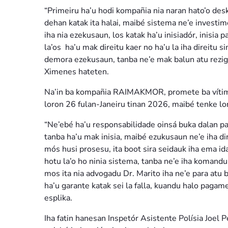
“Primeiru ha’u hodi kompañia nia naran hato’o desku
dehan katak ita halai, maibé sistema ne’e investim
iha nia ezekusaun, los katak ha’u inisiadór, inisia 
la’os ha’u mak direitu kaer no ha’u la iha direitu s
demora ezekusaun, tanba ne’e mak balun atu rez
Ximenes hateten.
Na’in ba kompañia RAIMAKMOR, promete ba vítima s
loron 26 fulan-Janeiru tinan 2026, maibé tenke lori
“Ne’ebé ha’u responsabilidade oinsá buka dalan par
tanba ha’u mak inisia, maibé ezukusaun ne’e iha di
mós husi prosesu, ita boot sira seidauk iha ema ida
hotu la’o ho ninia sistema, tanba ne’e iha komandu
mos ita nia advogadu Dr. Marito iha ne’e para atu 
ha’u garante katak sei la falla, kuandu halo pagam
esplika.
Iha fatin hanesan Inspetór Asistente Polísia Joel P