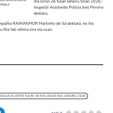
iha loron 26 fulan Janeiru tinan 2026,”
Rafa.tl
Inspetór Asistente Polísia Joel Pereira
deklara.
ompañia RAIMAKMOR Martinho de Sá deklara, no iha
fila-fali vítima sira nia osan.
LVE KLIENTE NA’IN-92 NIA OSAN IHA JANEIRU 2026