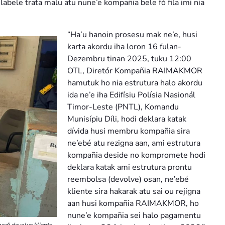
labele trata malu atu nune’e kompañia bele fó fila imi nia
“Ha’u hanoin prosesu mak ne’e, husi
karta akordu iha loron 16 fulan-
Dezembru tinan 2025, tuku 12:00
OTL, Diretór Kompañia RAIMAKMOR
hamutuk ho nia estrutura halo akordu
ida ne’e iha Edifísiu Polísia Nasionál
Timor-Leste (PNTL), Komandu
Munisípiu Díli, hodi deklara katak
dívida husi membru kompañia sira
ne’ebé atu rezigna aan, ami estrutura
kompañia deside no kompromete hodi
deklara katak ami estrutura prontu
reembolsa (devolve) osan, ne’ebé
kliente sira hakarak atu sai ou rejigna
aan husi kompañia RAIMAKMOR, ho
nune’e kompañia sei halo pagamentu
di devolve kliente