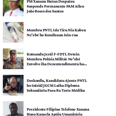
PM Xanana Hatun Despaixu
Suspende Permanente PAM Aileu
João Bosco dos Santos
Membru PNTL Ida Tiru Nia Kaben
Ne’ebé ho Kondisaun Isin-rua
Komandu Jerál F-FDTL Detein
Membru Polísia Militár Ne’ebé
Envolve iha Dezentendimentu ho
SEATOU
Deskonfia, Kandidatu Ajente PNTL
ho Inisiál JGCM Laiha Diploma
Sekundáriu Pasa Ba Teste Médiku
Prezidente Filipina Telefone Xanana
Husu Kansela Apóiu Umanitáriu