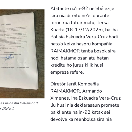
Abitante na’in-92 ne’ebé ezije
sira nia direitu ne’e, durante
loron rua tutuir malu, Tersa-
Kuarta (16-17/12/2025), ba iha
Polísia Eskuadra Vera-Cruz hodi
hato’o keixa hasoru kompañia
RAIMAKMOR tanba bosok sira
hodi hatama osan atu hetan
kréditu ho jurus ki’ik husi
empreza refere.
Diretór Jerál Kompañia
RAIMAKMOR, Armando
Ximenes, iha Eskuadra Vera-Cruz
 asina iha Polísia hodi
liu husi nia deklarasaun promete
n/Rafa.tl
ba kliente na’in-92 katak sei
devolve ka reenbolsa sira nia