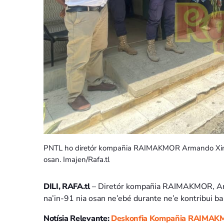
PNTL ho diretór kompañia RAIMAKMOR Armando Ximene
osan. Imajen/Rafa.tl
DILI, RAFA.tl
– Diretór kompañia RAIMAKMOR, Arm
na’in-91 nia osan ne’ebé durante ne’e kontribui b
Notísia Relevante:
Deskonfia Kompañia RAIMAKMOR