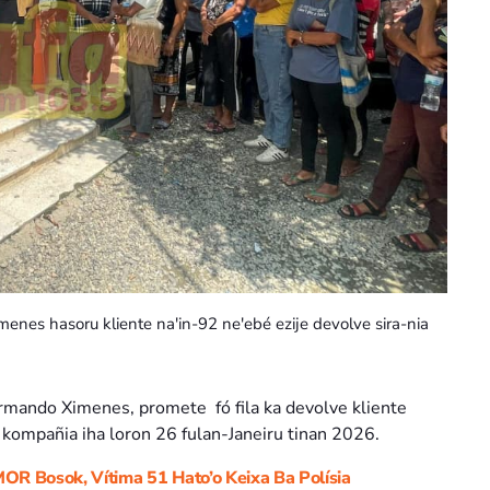
s hasoru kliente na'in-92 ne'ebé ezije devolve sira-nia
ando Ximenes, promete fó fila ka devolve kliente
a kompañia iha loron 26 fulan-Janeiru tinan 2026.
 Bosok, Vítima 51 Hato’o Keixa Ba Polísia