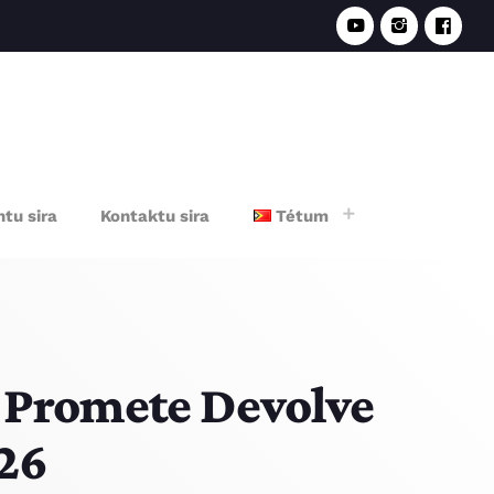
e
tu sira
Kontaktu sira
Tétum
Promete Devolve
026