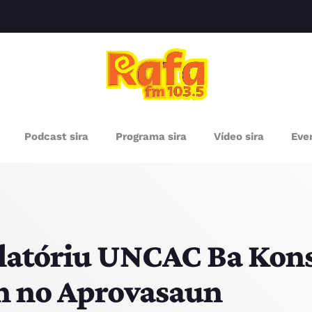
clos
RÓXIMOS PROGRAMAS
Podcast sira
Programa sira
Vídeo sira
Even
latóriu UNCAC Ba Kons
n no Aprovasaun