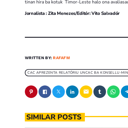
tinan hira ba kotuk Timor-Leste halo ona avalia
Jornalista : Zita Menezes/Editór: Vito Salvadór
WRITTEN BY:
RAFAFM
CAC APREZENTA RELATÓRIU UNCAC BA KONSELLU-MI
email
SIMILAR POSTS