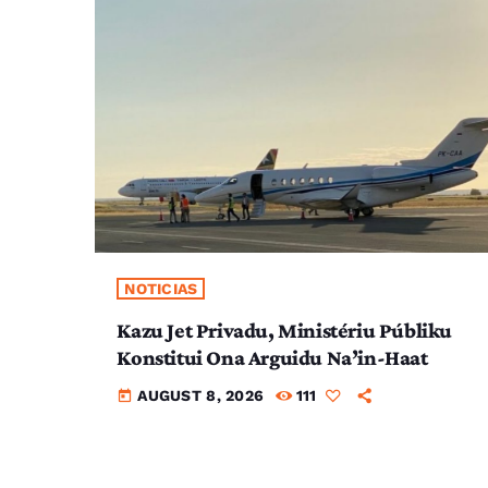
NOTICIAS
Kazu Jet Privadu, Ministériu Públiku
Konstitui Ona Arguidu Na’in-Haat
AUGUST 8, 2026
111
today