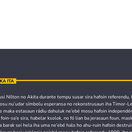
KA ITA
usi Nilton no Akita durante tempu susar sira hafoin referendu,
osu nu’udar símbolu esperansa no rekonstrusaun iha Timor-Le
’e maka estasaun rádiu dahuluk ne’ebé mosu hafoin independén
 foin-sa’e sira, habelar ksolok, no fó lian ba jerasaun foun, mask
a barak sei hela iha uma ne’ebé halo ho ahu-ruin hafoin destru