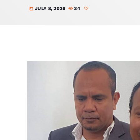
JULY 8, 2026
34
today