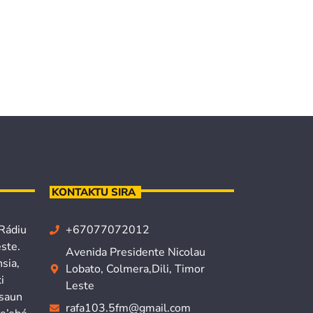
KONTAKTU SIRA
 Rádiu
+67077072012
ste.
Avenida Presidente Nicolau
sia,
Lobato, Colmera,Dili, Timor
i
Leste
isaun
rafa103.5fm@gmail.com