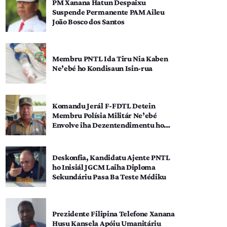
PM Xanana Hatun Despaixu
Suspende Permanente PAM Aileu
João Bosco dos Santos
Membru PNTL Ida Tiru Nia Kaben
Ne’ebé ho Kondisaun Isin-rua
Komandu Jerál F-FDTL Detein
Membru Polísia Militár Ne’ebé
Envolve iha Dezentendimentu ho
SEATOU
Deskonfia, Kandidatu Ajente PNTL
ho Inisiál JGCM Laiha Diploma
Sekundáriu Pasa Ba Teste Médiku
Prezidente Filipina Telefone Xanana
Husu Kansela Apóiu Umanitáriu