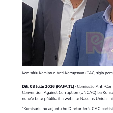
Komisáriu Komisaun Anti-Korrupsaun (CAC, sigla portug
Díli, 08 Jullu 2026 (RAFA.TL)-
Comissão Anti-Corru
Convention Against Corruption (UNCAC) ba Konsel
nune’e bele públika iha website Nasoins Unidas ni
“Komisáriu ho adjuntu ho Diretór Jerál CAC partis