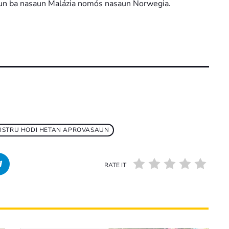
saun ba nasaun Malázia nomós nasaun Norwegia.
NISTRU HODI HETAN APROVASAUN
RATE IT