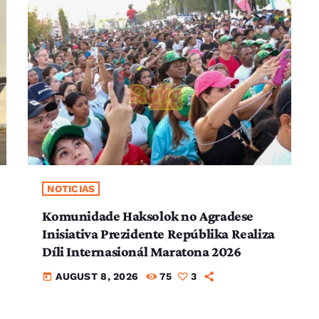
NOTICIAS
Komunidade Haksolok no Agradese
Inisiativa Prezidente Repúblika Realiza
Díli Internasionál Maratona 2026
AUGUST 8, 2026
75
3
today