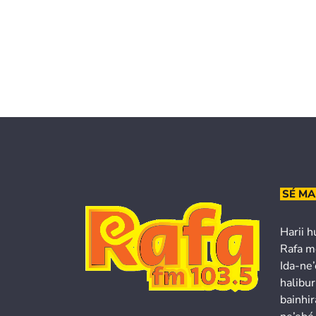
SÉ MA
Harii h
Rafa m
Ida-ne
halibur
bainhir