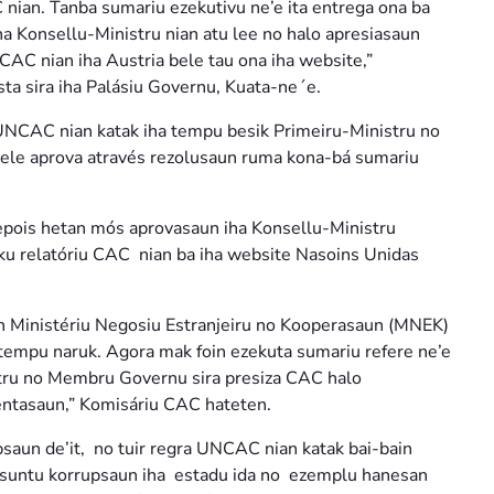
ian. Tanba sumariu ezekutivu ne’e ita entrega ona ba
 Konsellu-Ministru nian atu lee no halo apresiasaun
CAC nian iha Austria bele tau ona iha website,”
sta sira iha Palásiu Governu, Kuata-ne´e.
 UNCAC nian katak iha tempu besik Primeiru-Ministru no
bele aprova através rezolusaun ruma kona-bá sumariu
epois hetan mós aprovasaun iha Konsellu-Ministru
ku relatóriu CAC nian ba iha website Nasoins Unidas
aun Ministériu Negosiu Estranjeiru no Kooperasaun (MNEK)
 tempu naruk. Agora mak foin ezekuta sumariu refere ne’e
istru no Membru Governu sira presiza CAC halo
entasaun,” Komisáriu CAC hateten.
aun de’it, no tuir regra UNCAC nian katak bai-bain
 asuntu korrupsaun iha estadu ida no ezemplu hanesan