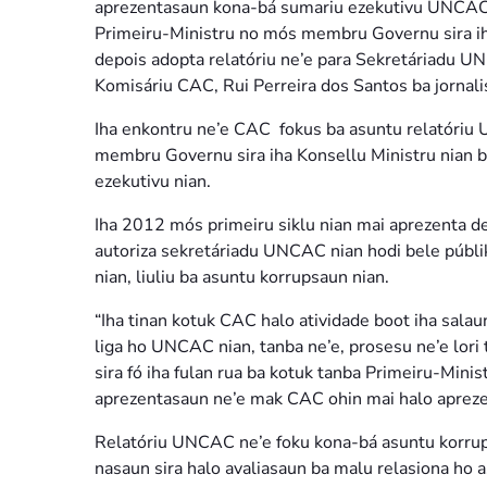
aprezentasaun kona-bá sumariu ezekutivu UNCAC n
Primeiru-Ministru no mós membru Governu sira iha
depois adopta relatóriu ne’e para Sekretáriadu UN
Komisáriu CAC, Rui Perreira dos Santos ba jornali
Iha enkontru ne’e CAC fokus ba asuntu relatóriu
membru Governu sira iha Konsellu Ministru nian 
ezekutivu nian.
Iha 2012 mós primeiru siklu nian mai aprezenta d
autoriza sekretáriadu UNCAC nian hodi bele públi
nian, liuliu ba asuntu korrupsaun nian.
“Iha tinan kotuk CAC halo atividade boot iha sal
liga ho UNCAC nian, tanba ne’e, prosesu ne’e lori
sira fó iha fulan rua ba kotuk tanba Primeiru-Min
aprezentasaun ne’e mak CAC ohin mai halo aprez
Relatóriu UNCAC ne’e foku kona-bá asuntu korrups
nasaun sira halo avaliasaun ba malu relasiona ho