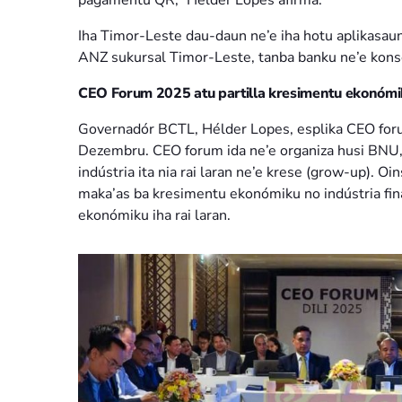
pagamentu QR,” Hélder Lopes afirma.
Iha Timor-Leste dau-daun ne’e iha hotu aplikasau
ANZ sukursal Timor-Leste, tanba banku ne’e konse
CEO Forum 2025 atu partilla kresimentu ekonómi
Governadór BCTL, Hélder Lopes, esplika CEO forum 
Dezembru. CEO forum ida ne’e organiza husi BNU, 
indústria ita nia rai laran ne’e krese (grow-up). 
maka’as ba kresimentu ekonómiku no indústria finan
ekonómiku iha rai laran.