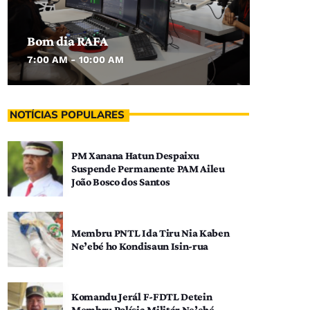
Bom dia RAFA
7:00 AM - 10:00 AM
NOTÍCIAS POPULARES
PM Xanana Hatun Despaixu
Suspende Permanente PAM Aileu
João Bosco dos Santos
Membru PNTL Ida Tiru Nia Kaben
Ne’ebé ho Kondisaun Isin-rua
Komandu Jerál F-FDTL Detein
Membru Polísia Militár Ne’ebé