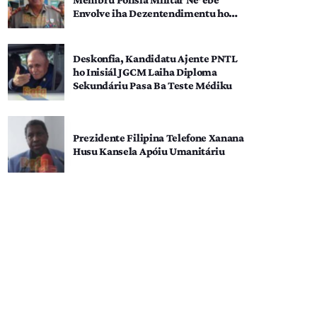
Envolve iha Dezentendimentu ho
SEATOU
Deskonfia, Kandidatu Ajente PNTL
ho Inisiál JGCM Laiha Diploma
Sekundáriu Pasa Ba Teste Médiku
Prezidente Filipina Telefone Xanana
Husu Kansela Apóiu Umanitáriu