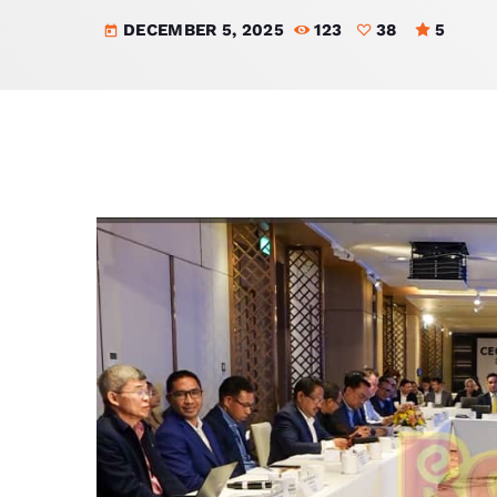
DECEMBER 5, 2025
123
38
5
today