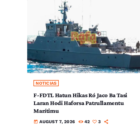
NOTICIAS
F-FDTL Hatun Hikas Ró Jaco Ba Tasi
Laran Hodi Haforsa Patrullamentu
Marítimu
AUGUST 7, 2026
42
3
today