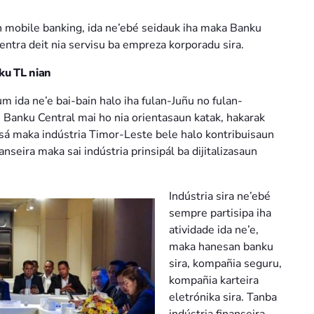
n mobile banking, ida ne’ebé seidauk iha maka Banku
ntra deit nia servisu ba empreza korporadu sira.
ku TL nian
ida ne’e bai-bain halo iha fulan-Juñu no fulan-
Banku Central mai ho nia orientasaun katak, hakarak
Oinsá maka indústria Timor-Leste bele halo kontribuisaun
seira maka sai indústria prinsipál ba dijitalizasaun
Indústria sira ne’ebé
sempre partisipa iha
atividade ida ne’e,
maka hanesan banku
sira, kompañia seguru,
kompañia karteira
eletrónika sira. Tanba