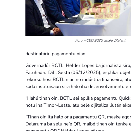
Forum CEO 2025. Imajen/Rafa.tl
destinatáriu pagamentu nian.
Governadór BCTL, Hélder Lopes ba jornalista sira,
Fatuhada, Dili, Sesta (05/12/2025), esplika objet
rekursu hosi BCTL nian no indústria finanseira, a
kada instituisaun sira halo iha dezenvolvimentu em
“Hahú tinan oin, BCTL sei aplika pagamentu Quick
hotu iha Timor-Leste, atu bele dijitaliza liután 
“Tinan oin ita halo ona pagamentu QR, maske agor
Dalaruma ba selu ne’e QR, maibé tinan oin tenke e