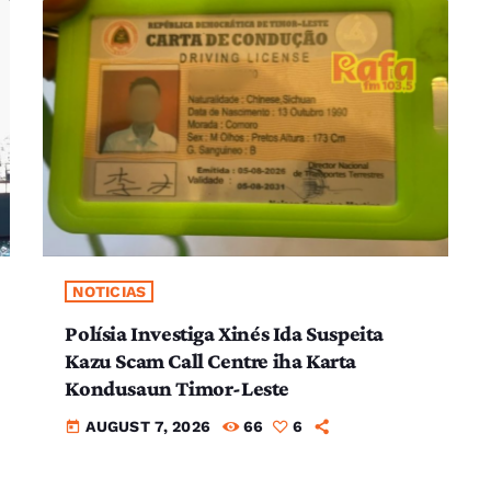
NOTICIAS
Polísia Investiga Xinés Ida Suspeita
Kazu Scam Call Centre iha Karta
Kondusaun Timor-Leste
AUGUST 7, 2026
66
6
today