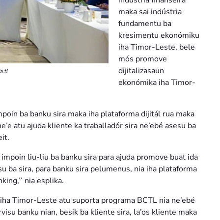
indústria finanseira
maka sai indústria
fundamentu ba
kresimentu ekonómiku
iha Timor-Leste, bele
mós promove
dijitalizasaun
.tl
ekonómika iha Timor-
poin ba banku sira maka iha plataforma dijitál rua maka
e’e atu ajuda kliente ka traballadór sira ne’ebé asesu ba
it.
 impoin liu-liu ba banku sira para ajuda promove buat ida
usu ba sira, para banku sira pelumenus, nia iha plataforma
king,’’ nia esplika.
iha Timor-Leste atu suporta programa BCTL nia ne’ebé
rvisu banku nian, besik ba kliente sira, la’os kliente maka