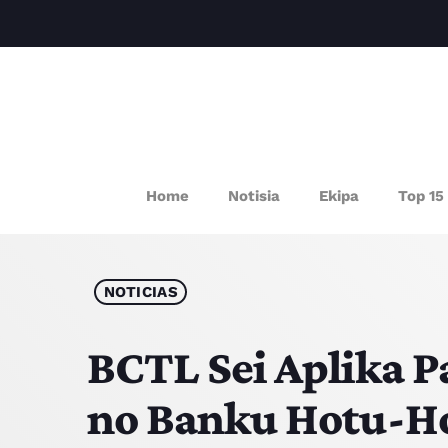
P
Home
Notisia
Ekipa
Top 15
NOTICIAS
BCTL Sei Aplika 
no Banku Hotu-Ho