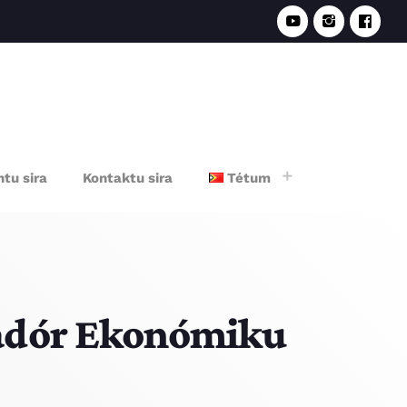
e
tu sira
Kontaktu sira
Tétum
radór Ekonómiku