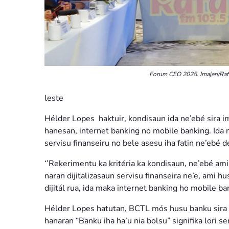
Forum CEO 2025. Imajen/Rafa
leste
Hélder Lopes haktuir, kondisaun ida ne’ebé sira im
hanesan, internet banking no mobile banking. Ida n
servisu finanseiru no bele asesu iha fatin ne’ebé de
‘’Rekerimentu ka kritéria ka kondisaun, ne’ebé ami
naran dijitalizasaun servisu finanseira ne’e, ami h
dijitál rua, ida maka internet banking ho mobile ban
Hélder Lopes hatutan, BCTL mós husu banku sira 
hanaran “Banku iha ha’u nia bolsu” signifika lori se