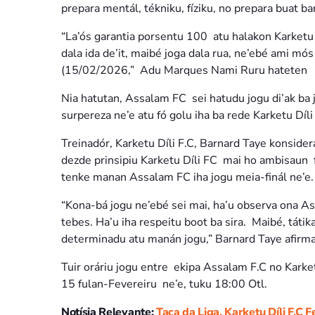
prepara mentál, tékniku, fíziku, no prepara buat ba
“La’ós garantia porsentu 100 atu halakon Karketu D
dala ida de’it, maibé joga dala rua, ne’ebé ami mó
(15/02/2026,” Adu Marques Nami Ruru hateten
Nia hatutan, Assalam FC sei hatudu jogu di’ak ba 
surpereza ne’e atu fó golu iha ba rede Karketu Díli
Treinadór, Karketu Díli F.C, Barnard Taye konside
dezde prinsipiu Karketu Díli FC mai ho ambisaun f
tenke manan Assalam FC iha jogu meia-finál ne’e.
“Kona-bá jogu ne’ebé sei mai, ha’u observa ona Ass
tebes. Ha’u iha respeitu boot ba sira. Maibé, táti
determinadu atu manán jogu,” Barnard Taye afirma
Tuir oráriu jogu entre ekipa Assalam F.C no Karket
15 fulan-Fevereiru ne’e, tuku 18:00 Otl.
Notísia Relevante:
Taça da Liga, Karketu Díli F.C 