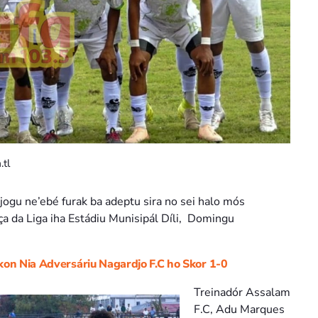
.tl
ogu ne’ebé furak ba adeptu sira no sei halo mós
aça da Liga iha Estádiu Munisipál Díli, Domingu
kon Nia Adversáriu Nagardjo F.C ho Skor 1-0
Treinadór Assalam
F.C, Adu Marques