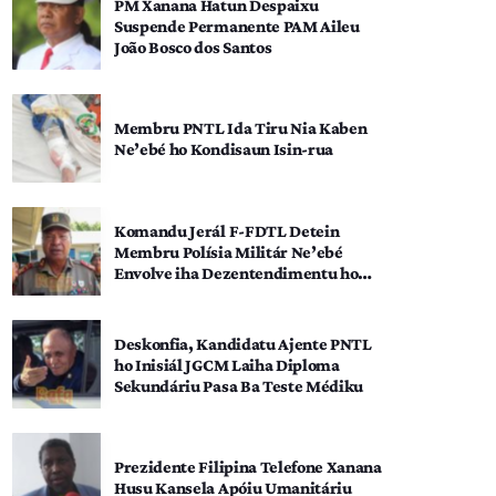
PM Xanana Hatun Despaixu
Suspende Permanente PAM Aileu
João Bosco dos Santos
Membru PNTL Ida Tiru Nia Kaben
Ne’ebé ho Kondisaun Isin-rua
Komandu Jerál F-FDTL Detein
Membru Polísia Militár Ne’ebé
Envolve iha Dezentendimentu ho
SEATOU
Deskonfia, Kandidatu Ajente PNTL
ho Inisiál JGCM Laiha Diploma
Sekundáriu Pasa Ba Teste Médiku
Prezidente Filipina Telefone Xanana
Husu Kansela Apóiu Umanitáriu