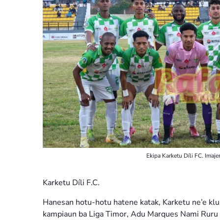
Ekipa Karketu Díli FC. Imaje
Karketu Díli F.C.
Hanesan hotu-hotu hatene katak, Karketu ne’e klub
kampiaun ba Liga Timor, Adu Marques Nami Ruru ha