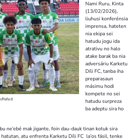
Nami Ruru, Kinta
(13/02/2026),
liuhusi konferénsia
imprensa, hateten
nia ekipa sei
hatudu jogu ida
atrativu no halo
atake barak ba nia
adversáriu Karketu
Díli FC, tanba iha
preparasaun
másimu hodi
kompete no sei
n/Rafa.tl
hatudu surpreza
ba adeptu sira ho
u ne’ebé mak jigante, foin dau-dauk tinan kotuk sira
tutan, atu enfrenta Karketu Díli FC la’os fásil, tenke