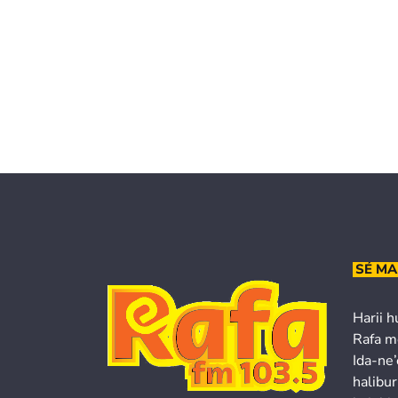
SÉ MA
Harii h
Rafa m
Ida-ne
halibur