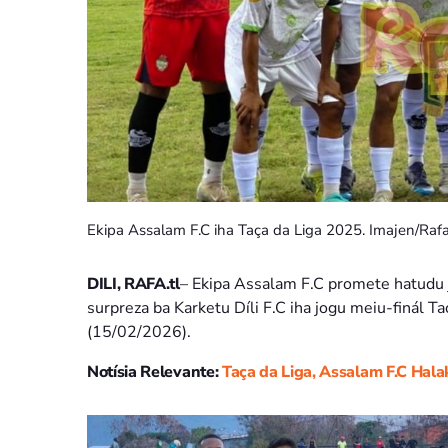
Ekipa Assalam F.C iha Taça da Liga 2025. Imajen/Rafa
DILI, RAFA.tl
– Ekipa Assalam F.C promete hatudu j
surpreza ba Karketu Díli F.C iha jogu meiu-finál T
(15/02/2026).
Notísia Relevante:
Taça da Liga, Assalam F.C Hala