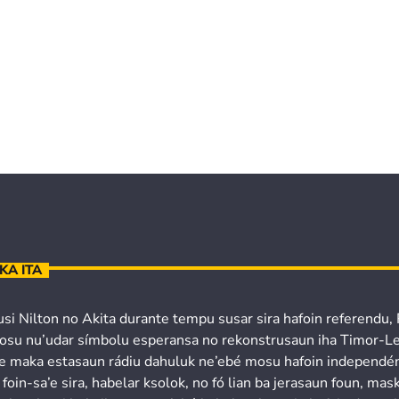
KA ITA
usi Nilton no Akita durante tempu susar sira hafoin referendu,
osu nu’udar símbolu esperansa no rekonstrusaun iha Timor-Le
’e maka estasaun rádiu dahuluk ne’ebé mosu hafoin independén
 foin-sa’e sira, habelar ksolok, no fó lian ba jerasaun foun, mask