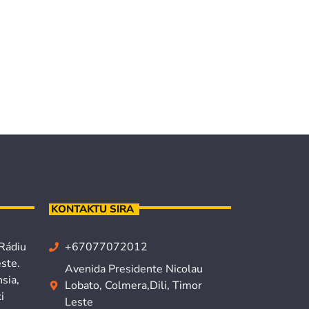
KONTAKTU SIRA
 Rádiu
+67077072012
ste.
Avenida Presidente Nicolau
sia,
Lobato, Colmera,Dili, Timor
i
Leste