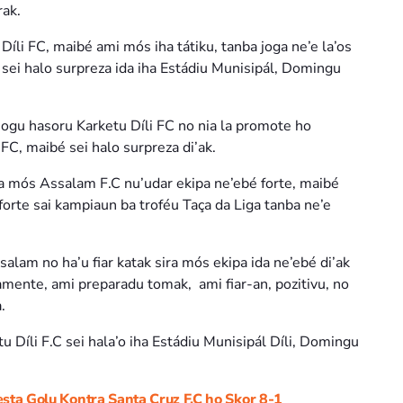
rak.
íli FC, maibé ami mós iha tátiku, tanba joga ne’e la’os
s sei halo surpreza ida iha Estádiu Munisipál, Domingu
jogu hasoru Karketu Díli FC no nia la promote ho
 FC, maibé sei halo surpreza di’ak.
ra mós Assalam F.C nu’udar ekipa ne’ebé forte, maibé
orte sai kampiaun ba troféu Taça da Liga tanba ne’e
alam no ha’u fiar katak sira mós ekipa ida ne’ebé di’ak
kamente, ami preparadu tomak, ami fiar-an, pozitivu, no
.
u Díli F.C sei hala’o iha Estádiu Munisipál Díli, Domingu
Festa Golu Kontra Santa Cruz F.C ho Skor 8-1