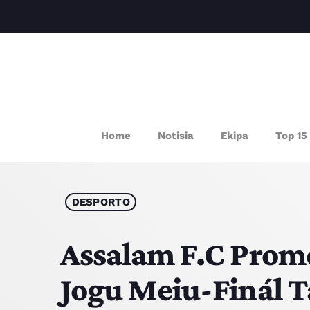
P
Home
Notisia
Ekipa
Top 15
DESPORTO
Assalam F.C Prome
Jogu Meiu-Finál T