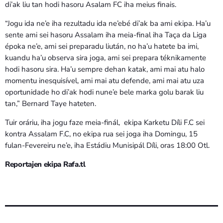
di’ak liu tan hodi hasoru Asalam FC iha meius finais.
“Jogu ida ne’e iha rezultadu ida ne’ebé di’ak ba ami ekipa. Ha’u
sente ami sei hasoru Assalam iha meia-final iha Taça da Liga
époka ne’e, ami sei preparadu liután, no ha’u hatete ba imi,
kuandu ha’u observa sira joga, ami sei prepara téknikamente
hodi hasoru sira. Ha’u sempre dehan katak, ami mai atu halo
momentu inesquisível, ami mai atu defende, ami mai atu uza
oportunidade ho di’ak hodi nune’e bele marka golu barak liu
tan,” Bernard Taye hateten.
Tuir oráriu, iha jogu faze meia-finál, ekipa Karketu Díli F.C sei
kontra Assalam F.C, no ekipa rua sei joga iha Domingu, 15
fulan-Fevereiru ne’e, iha Estádiu Munisipál Díli, oras 18:00 Otl.
Reportajen ekipa Rafa.tl