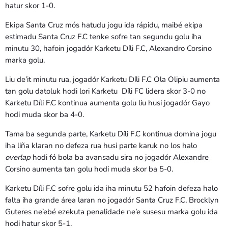
hatur skor 1-0.
Ekipa Santa Cruz mós hatudu jogu ida rápidu, maibé ekipa
estimadu Santa Cruz F.C tenke sofre tan segundu golu iha
minutu 30, hafoin jogadór Karketu Díli F.C, Alexandro Corsino
marka golu.
Liu de’it minutu rua, jogadór Karketu Díli F.C Ola Olipiu aumenta
tan golu datoluk hodi lori Karketu Díli FC lidera skor 3-0 no
Karketu Díli F.C kontinua aumenta golu liu husi jogadór Gayo
hodi muda skor ba 4-0.
Tama ba segunda parte, Karketu Díli F.C kontinua domina jogu
iha liña klaran no defeza rua husi parte karuk no los halo
overlap
hodi fó bola ba avansadu sira no jogadór Alexandre
Corsino aumenta tan golu hodi muda skor ba 5-0.
Karketu Díli F.C sofre golu ida iha minutu 52 hafoin defeza halo
falta iha grande área laran no jogadór Santa Cruz F.C, Brocklyn
Guteres ne’ebé ezekuta penalidade ne’e susesu marka golu ida
hodi hatur skor 5-1.