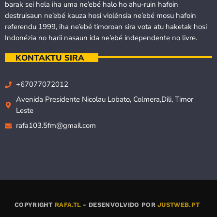
barak sei hela iha uma ne’ebé halo ho ahu-ruin hafoin
destruisaun ne’ebé kauza hosi violénsia ne’ebé mosu hafoin
referendu 1999, iha ne’ebé timoroan sira vota atu haketak hosi
Indonézia no harii nasaun ida ne’ebé independente no livre.
KONTAKTU SIRA
+67077072012
Avenida Presidente Nicolau Lobato, Colmera,Dili, Timor
Leste
rafa103.5fm@gmail.com
COPYRIGHT
RAFA.TL
- DESENVOLVIDO POR
JUSTWEB.PT