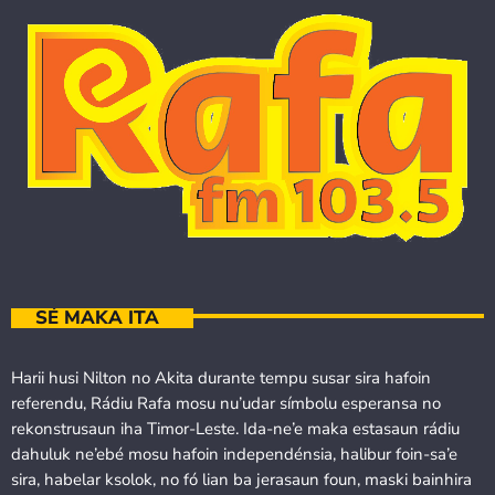
SÉ MAKA ITA
Harii husi Nilton no Akita durante tempu susar sira hafoin
referendu, Rádiu Rafa mosu nu’udar símbolu esperansa no
rekonstrusaun iha Timor-Leste. Ida-ne’e maka estasaun rádiu
dahuluk ne’ebé mosu hafoin independénsia, halibur foin-sa’e
sira, habelar ksolok, no fó lian ba jerasaun foun, maski bainhira