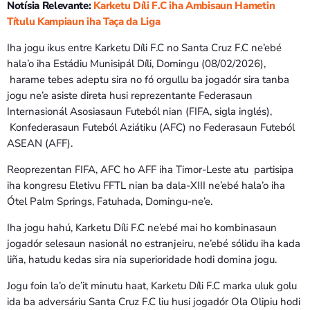
Notísia Relevante:
Karketu Díli F.C iha Ambisaun Hametin
Títulu Kampiaun iha Taça da Liga
Iha jogu ikus entre Karketu Díli F.C no Santa Cruz F.C ne’ebé
hala’o iha Estádiu Munisipál Díli, Domingu (08/02/2026),
harame tebes adeptu sira no fó orgullu ba jogadór sira tanba
jogu ne’e asiste direta husi reprezentante Federasaun
Internasionál Asosiasaun Futeból nian (FIFA, sigla inglés),
Konfederasaun Futeból Aziátiku (AFC) no Federasaun Futeból
ASEAN (AFF).
Reoprezentan FIFA, AFC ho AFF iha Timor-Leste atu partisipa
iha kongresu Eletivu FFTL nian ba dala-XIII ne’ebé hala’o iha
Ótel Palm Springs, Fatuhada, Domingu-ne’e.
Iha jogu hahú, Karketu Díli F.C ne’ebé mai ho kombinasaun
jogadór selesaun nasionál no estranjeiru, ne’ebé sólidu iha kada
liña, hatudu kedas sira nia superioridade hodi domina jogu.
Jogu foin la’o de’it minutu haat, Karketu Díli F.C marka uluk golu
ida ba adversáriu Santa Cruz F.C liu husi jogadór Ola Olipiu hodi