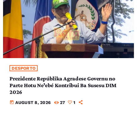
DESPORTO
Prezidente Repúblika Agradese Governu no
Parte Hotu Ne’ebé Kontribui Ba Susesu DIM
2026
today
AUGUST 8, 2026
27
1