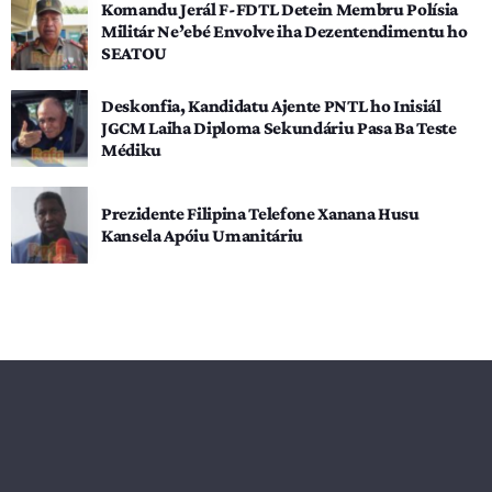
Komandu Jerál F-FDTL Detein Membru Polísia
Militár Ne’ebé Envolve iha Dezentendimentu ho
SEATOU
Deskonfia, Kandidatu Ajente PNTL ho Inisiál
JGCM Laiha Diploma Sekundáriu Pasa Ba Teste
Médiku
Prezidente Filipina Telefone Xanana Husu
Kansela Apóiu Umanitáriu