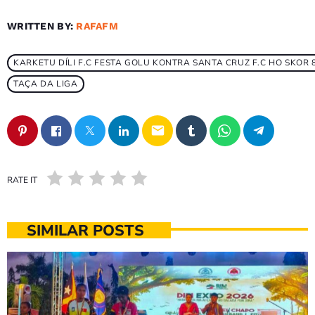
WRITTEN BY:
RAFAFM
KARKETU DÍLI F.C FESTA GOLU KONTRA SANTA CRUZ F.C HO SKOR 
TAÇA DA LIGA
email
RATE IT
SIMILAR POSTS