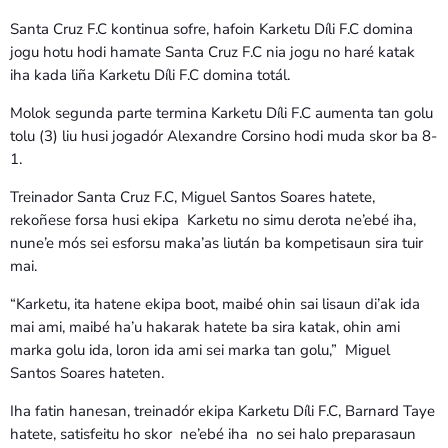
Santa Cruz F.C kontinua sofre, hafoin Karketu Díli F.C domina
jogu hotu hodi hamate Santa Cruz F.C nia jogu no haré katak
iha kada liña Karketu Díli F.C domina totál.
Molok segunda parte termina Karketu Díli F.C aumenta tan golu
tolu (3) liu husi jogadór Alexandre Corsino hodi muda skor ba 8-
1.
Treinador Santa Cruz F.C, Miguel Santos Soares hatete,
rekoñese forsa husi ekipa Karketu no simu derota ne’ebé iha,
nune’e mós sei esforsu maka’as liután ba kompetisaun sira tuir
mai.
“Karketu, ita hatene ekipa boot, maibé ohin sai lisaun di’ak ida
mai ami, maibé ha’u hakarak hatete ba sira katak, ohin ami
marka golu ida, loron ida ami sei marka tan golu,” Miguel
Santos Soares hateten.
Iha fatin hanesan, treinadór ekipa Karketu Díli F.C, Barnard Taye
hatete, satisfeitu ho skor ne’ebé iha no sei halo preparasaun