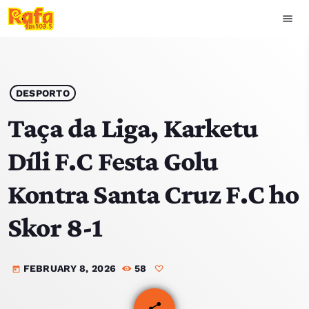
menu
close
play_arrow
OUVIR RAFA
DESPORTO
Taça da Liga, Karketu
Díli F.C Festa Golu
HOME
Kontra Santa Cruz F.C ho
NOTISIA
Skor 8-1
EKIPA
FEBRUARY 8, 2026
58
TOP 15
today
PODCAST SIRA
share
email