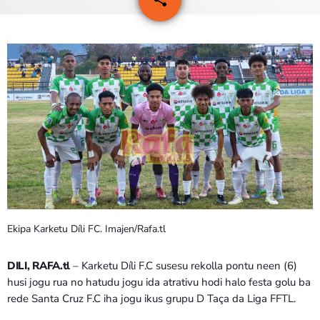
PROGRAMA SIRA
VÍDEO SIRA
EVENTU SIRA
KONTAKTU SIRA
TÉTUM
keyboard_arrow_down
TÉTUM
PORTUGUÊS
PRÓXIMOS PROGRAMAS
Ekipa Karketu Díli FC. Imajen/Rafa.tl
DILI, RAFA.tl
– Karketu Díli F.C susesu rekolla pontu neen (6)
husi jogu rua no hatudu jogu ida atrativu hodi halo festa golu ba
rede Santa Cruz F.C iha jogu ikus grupu D Taça da Liga FFTL.