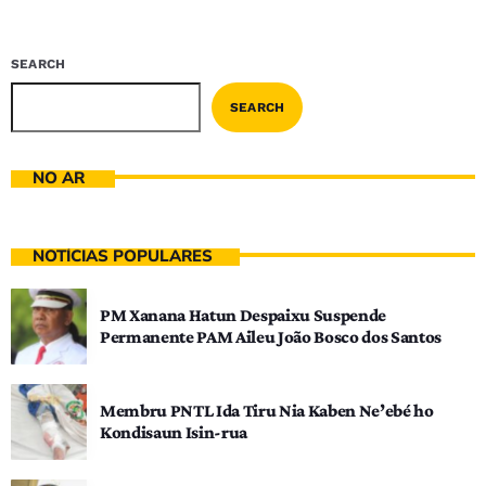
SEARCH
SEARCH
NO AR
NOTÍCIAS POPULARES
PM Xanana Hatun Despaixu Suspende
Permanente PAM Aileu João Bosco dos Santos
Membru PNTL Ida Tiru Nia Kaben Ne’ebé ho
Kondisaun Isin-rua